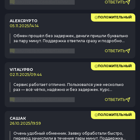
СМОТРЕТЬ КОММЕНТАРИИ
(
0
)
ОТВЕТИТЬ
ПОЛОЖИТЕЛЬНЫЙ
ALEXCRYPTO
05.11.2025
/
14:14
Обмен прошёл без задержек, деньги пришли буквально
за пару минут. Поддержка ответила сразу и подробно
объяснила процесс. Очень доволен сервисом.
СМОТРЕТЬ КОММЕНТАРИИ
(
0
)
ОТВЕТИТЬ
ПОЛОЖИТЕЛЬНЫЙ
VITALYPRO
02.11.2025
/
09:44
Сервис работает отлично. Пользовался уже несколько
раз — всё чётко, надёжно и без задержек. Курс
нормальный, поддержка всегда помогает.
СМОТРЕТЬ КОММЕНТАРИИ
(
0
)
ОТВЕТИТЬ
ПОЛОЖИТЕЛЬНЫЙ
САШАК
26.10.2025
/
19:59
Очень удобный обменник. Заявку обработали быстро,
перевод зачислили в течение пары минут. Поддержка