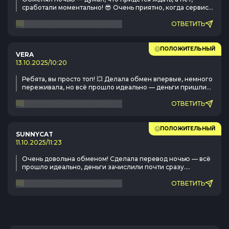
сработали моментально! 😎 Очень приятно, когда сервис
реально работает 24/7, без всяких «ожидайте оператора».
Уже добавил сайт в закладки.
СМОТРЕТЬ КОММЕНТАРИИ
(
0
)
ОТВЕТИТЬ
ПОЛОЖИТЕЛЬНЫЙ
VERA
13.10.2025
/
10:20
Ребята, вы просто топ! 💥 Делала обмен впервые, немного
переживала, но всё прошло идеально — деньги пришли
меньше чем за 3 минуты! Поддержка ответила сразу, всё
объяснили по-человечески. Теперь только к вам, спасибо!
СМОТРЕТЬ КОММЕНТАРИИ
(
0
)
ОТВЕТИТЬ
🙏
ПОЛОЖИТЕЛЬНЫЙ
SUNNYCAT
11.10.2025
/
11:23
Очень довольна обменом! Сделала перевод ночью — всё
прошло идеально, деньги зачислили почти сразу.
Приятно, что даже в нерабочее время поддержка на
связи.
СМОТРЕТЬ КОММЕНТАРИИ
(
0
)
ОТВЕТИТЬ