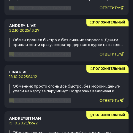
внимательная и отвечает по делу.
СМОТРЕТЬ КОММЕНТАРИИ
(
0
)
ОТВЕТИТЬ
ПОЛОЖИТЕЛЬНЫЙ
ANDREY_LIVE
22.10.2025
/
13:27
Обмен прошёл быстро и без лишних вопросов. Деньги
пришли почти сразу, оператор держал в курсе на каждом
этапе. Хороший, стабильный сервис.
СМОТРЕТЬ КОММЕНТАРИИ
(
0
)
ОТВЕТИТЬ
ПОЛОЖИТЕЛЬНЫЙ
LINAGIRL
18.10.2025
/
14:12
Обменник просто огонь Всё быстро, без мороки, деньги
упали на карту за пару минут. Поддержка вежливая и
реально помогает, а не отписывается. Буду советовать
друзьям, вы лучшие!
СМОТРЕТЬ КОММЕНТАРИИ
(
0
)
ОТВЕТИТЬ
ПОЛОЖИТЕЛЬНЫЙ
ANDREYBITMAN
15.10.2025
/
15:42
Обменял ночью — думал, что придётся ждать, а нет,