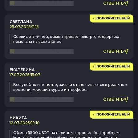
СМОТРЕТЬ КОММЕНТАРИИ
(
0
)
ОТВЕТИТЬ
ПОЛОЖИТЕЛЬНЫЙ
СВЕТЛАНА
25.07.2025
/
11:15
Сервис отличный, обмен прошел быстро, поддержка
помогала на всех этапах.
СМОТРЕТЬ КОММЕНТАРИИ
(
0
)
ОТВЕТИТЬ
ПОЛОЖИТЕЛЬНЫЙ
ЕКАТЕРИНА
17.07.2025
/
15:07
Все удобно и понятно, заявки отслеживаются в реальном
времени, хороший курс и интерфейс.
СМОТРЕТЬ КОММЕНТАРИИ
(
0
)
ОТВЕТИТЬ
ПОЛОЖИТЕЛЬНЫЙ
НИКИТА
12.07.2025
/
19:10
Обмен 5500 USDT на наличные прошел без проблем.
Менеджер подробно объяснил процесс, проверили