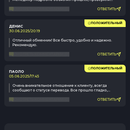
кошелек заранее, все прошло идеально. Рекомендую
сервис!
СМОТРЕТЬ КОММЕНТАРИИ
(
0
)
ОТВЕТИТЬ
ПОЛОЖИТЕЛЬНЫЙ
ДЕНИС
30.06.2025
/
20:19
Отличный обменник! Все быстро, удобно и надежно.
Рекомендую.
СМОТРЕТЬ КОММЕНТАРИИ
(
0
)
ОТВЕТИТЬ
ПОЛОЖИТЕЛЬНЫЙ
ПАОЛО
05.06.2025
/
17:45
Очень внимательное отношение к клиенту, всегда
сообщают о статусе перевода. Все прошло гладко,
доволен.
СМОТРЕТЬ КОММЕНТАРИИ
(
0
)
ОТВЕТИТЬ