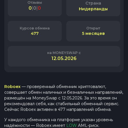
Отзывы
Страна
0
|
0
|
0
Нидерланды
Курсов обмена
Открыт
477
5 месяцев
на MONEYSWAP с
12.05.2026
Roboex
— проверенный обменник криптовалют
,
совершает обмен наличных и безналичных направлений
,
размещён на MoneySwap с
12.05.2026
. За это время он
рекомендовал себя, как стабильный обменный сервис.
Сейчас
Roboex
активен в
477
направлений обмена.
У каждого обменника на платформе указан уровень
надёжности —
Roboex
имеет
LOW
AML-риск.