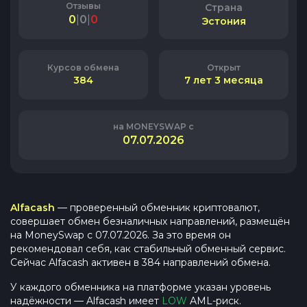
Отзывы
Страна
0
|
0
|
0
Эстония
Курсов обмена
Открыт
384
7 лет 3 месяца
на MONEYSWAP с
07.07.2026
Alfacash
— проверенный обменник криптовалют
,
совершает обмен безналичных направлений
, размещён
на MoneySwap с
07.07.2026
. За это время он
рекомендовал себя, как стабильный обменный сервис.
Сейчас
Alfacash
активен в
384
направлений обмена.
У каждого обменника на платформе указан уровень
надёжности —
Alfacash
имеет
LOW
AML-риск.