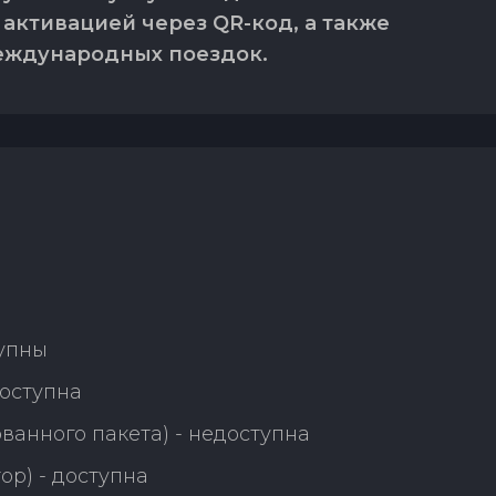
 активацией через QR-код, а также
еждународных поездок.
а
тупны
оступна
ванного пакета) - недоступна
ор) - доступна