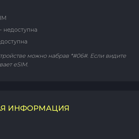
SIM
- недоступна
едоступна
тройстве можно набрав *#06#. Если видите
вает eSIM.
АЯ ИНФОРМАЦИЯ