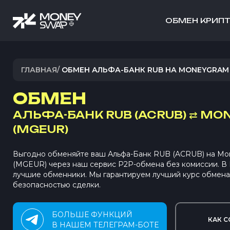
ОБМЕН КРИП
ГЛАВНАЯ
/
ОБМЕН АЛЬФА-БАНК RUB НА MONEYGRAM
ОБМЕН
АЛЬФА-БАНК RUB (ACRUB)
⇄
MON
(MGEUR)
Выгодно обменяйте ваш Альфа-Банк RUB (ACRUB) на M
(MGEUR) через наш сервис P2P-обмена без комиссии. 
лучшие обменники. Мы гарантируем лучший курс обмена
безопасностью сделки.
БОЛЬШЕ ФУНКЦИЙ
КАК С
В НАШЕМ ТЕЛЕГРАМ-БОТЕ