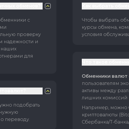
личных обменов?
Как выбрать обме
обменники с
Чтобы выбрать об
ами
курсы обмена, ком
ельную проверку
условия обслужив
ам надежности и
 наших
ртнерами для
Что такое обменн
Обменники валют
пользователям эко
активы между раз
птовалют?
лишних комиссий 
нужно подобрать
Например, можно 
 нужную
криптовалюты (Bitc
о переводу.
Сбербанка/Т-банка