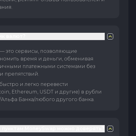
ания.
ик валют?
— это сервисы, позволяющие
номить время и деньги, обменивая
личными платежными системами без
и препятствий.
быстро и легко перевести
oin, Ethereum, USDT и другие) в рубли
/Альфа Банка/любого другого банка.
 пунктам MoneySwap можно доверять?