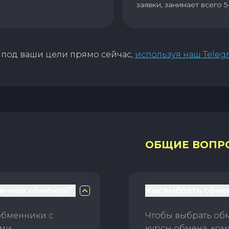
заявки, занимает всего 5
под ваши цели прямо сейчас,
используя наш Teleg
ОБЩИЕ ВОПР
личных обменов?
Как выбрать обме
обменники с
Чтобы выбрать об
ами
курсы обмена, ком