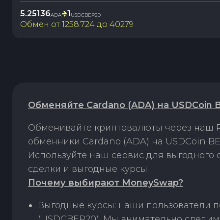
5.25136
1
ADA
USDCBEP20
Обмен от
1258.724
до
40279
Обменяйте Cardano (ADA) на USDCoin 
Обменивайте криптовалюты через наш P
обменники Cardano (ADA) на USDCoin BE
Используйте наш сервис для выгодного
сделки и выгодные курсы.
Почему выбирают MoneySwap?
Выгодные курсы: наши пользователи п
(USDCBEP20). Мы внимательно следим 