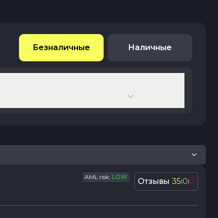
Безналичные
Наличные
AML risk:
LOW
Отзывы
35
0
0
|
|