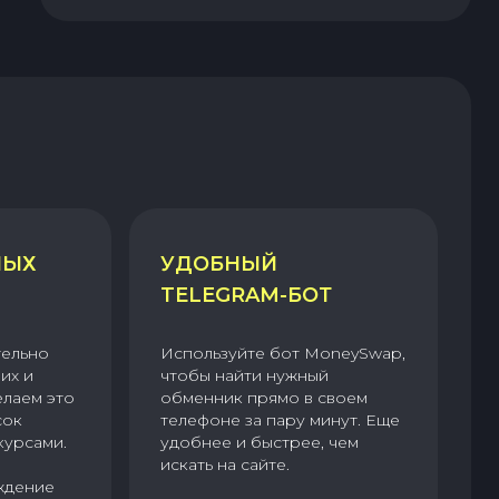
НЫХ
УДОБНЫЙ
TELEGRAM-БОТ
тельно
Используйте бот MoneySwap,
их и
чтобы найти нужный
елаем это
обменник прямо в своем
сок
телефоне за пару минут. Еще
курсами.
удобнее и быстрее, чем
искать на сайте.
ждение