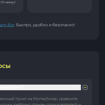
–10 минут.
ram-бот
. Быстро, удобно и безопасно!
ОСЫ
нный пункт?
менный пункт на MoneySwap, сравните
иссии, рейтинг отзывы пользователей и