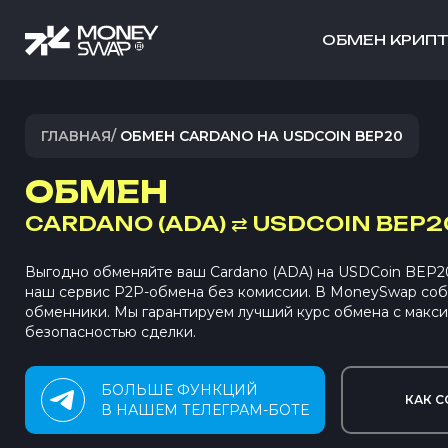
ОБМЕН КРИП
ГЛАВНАЯ
/
ОБМЕН CARDANO НА USDCOIN BEP20
ОБМЕН
CARDANO (ADA)
⇄
USDCOIN BEP2
Выгодно обменяйте ваш Cardano (ADA) на USDCoin BEP
наш сервис P2P-обмена без комиссии. В MoneySwap со
обменники. Мы гарантируем лучший курс обмена с макс
безопасностью сделки.
БОЛЬШЕ ФУНКЦИЙ
КАК С
В НАШЕМ ТЕЛЕГРАМ-БОТЕ