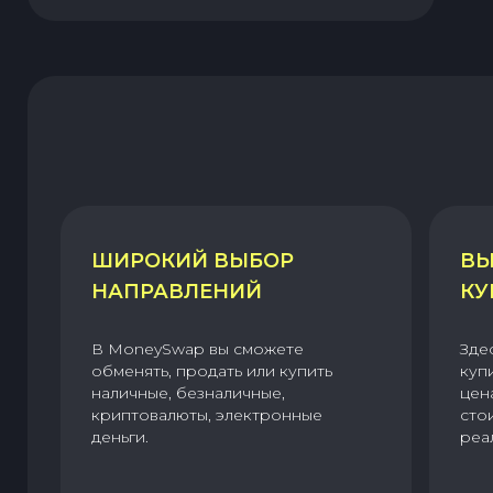
ШИРОКИЙ ВЫБОР
ВЫ
НАПРАВЛЕНИЙ
КУ
В MoneySwap вы сможете
Зде
обменять, продать или купить
куп
наличные, безналичные,
цен
криптовалюты, электронные
сто
деньги.
реа