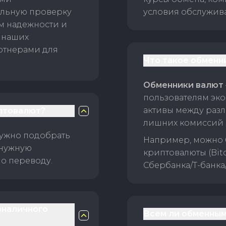
ельную проверку
условия обслужив
ам надежности и
 наших
ртнерами для
Что такое обменн
Обменники валют
пользователям эко
активы между раз
птовалют?
лишних комиссий 
нужно подобрать
Например, можно 
 нужную
криптовалюты (Bitc
о переводу.
Сбербанка/Т-банка
зналичного
Всем ли обменным