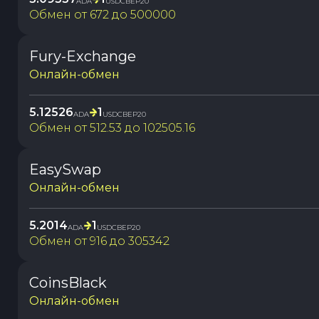
ADA
USDCBEP20
Обмен от
672
до
500000
Fury-Exchange
Онлайн-обмен
5.12526
1
ADA
USDCBEP20
Обмен от
512.53
до
102505.16
EasySwap
Онлайн-обмен
5.2014
1
ADA
USDCBEP20
Обмен от
916
до
305342
CoinsBlack
Онлайн-обмен