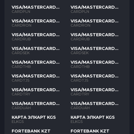
VISA/MASTERCARD
VISA/MASTERCARD
PLN
PLN
CARDPLN
CARDPLN
VISA/MASTERCARD
VISA/MASTERCARD
RON
RON
CARDRON
CARDRON
VISA/MASTERCARD
VISA/MASTERCARD
RUB
RUB
CARDRUB
CARDRUB
VISA/MASTERCARD
VISA/MASTERCARD
SEK
SEK
CARDSEK
CARDSEK
VISA/MASTERCARD
VISA/MASTERCARD
THB
THB
CARDTHB
CARDTHB
VISA/MASTERCARD
VISA/MASTERCARD
TJS
TJS
CARDTJS
CARDTJS
VISA/MASTERCARD
VISA/MASTERCARD
TYR
TYR
CARDTRY
CARDTRY
VISA/MASTERCARD
VISA/MASTERCARD
UAH
UAH
CARDUAH
CARDUAH
КАРТА ЭЛКАРТ KGS
КАРТА ЭЛКАРТ KGS
ELKGS
ELKGS
FORTEBANK KZT
FORTEBANK KZT