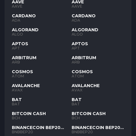
AAVE
AAVE
AAVE
AAVE
CARDANO
CARDANO
ADA
ADA
ALGORAND
ALGORAND
ALGO
ALGO
APTOS
APTOS
APT
APT
ARBITRUM
ARBITRUM
ARB
ARB
COSMOS
COSMOS
ATOM
ATOM
AVALANCHE
AVALANCHE
AVAX
AVAX
BAT
BAT
BAT
BAT
BITCOIN CASH
BITCOIN CASH
BCH
BCH
BINANCECOIN BEP20
BINANCECOIN BEP20
BNB
BNB
BNBBEP20
BNBBEP20