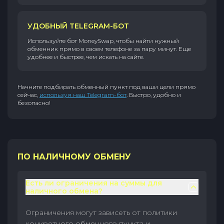
УДОБНЫЙ TELEGRAM-БОТ
Используйте бот MoneySwap, чтобы найти нужный
обменник прямо в своем телефоне за пару минут. Еще
удобнее и быстрее, чем искать на сайте.
Начните подбирать обменный пункт под ваши цели прямо
сейчас,
используя наш Telegram-бот
. Быстро, удобно и
безопасно!
ПО НАЛИЧНОМУ ОБМЕНУ
Есть ли ограничения на суммы для
наличного обмена?
Ограничения могут зависеть от политики
конкретного обменного пункта и