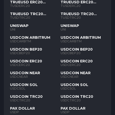
TRUEUSD ERC20
TRUEUSD ERC20
TUSD
TUSD
TUSDERC20
TUSDERC20
TRUEUSD TRC20
TRUEUSD TRC20
TUSD
TUSD
TUSDTRC20
TUSDTRC20
UNISWAP
UNISWAP
UNI
UNI
USDCOIN ARBITRUM
USDCOIN ARBITRUM
USDCARBTM
USDCARBTM
USDCOIN BEP20
USDCOIN BEP20
USDCBEP20
USDCBEP20
USDCOIN ERC20
USDCOIN ERC20
USDCERC20
USDCERC20
USDCOIN NEAR
USDCOIN NEAR
USDCNEAR
USDCNEAR
USDCOIN SOL
USDCOIN SOL
USDCSOL
USDCSOL
USDCOIN TRC20
USDCOIN TRC20
USDCTRC20
USDCTRC20
PAX DOLLAR
PAX DOLLAR
USDP
USDP