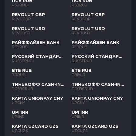
ПСБ RUB
ПСБ RUB
PSBRUB
PSBRUB
REVOLUT GBP
REVOLUT GBP
REVBGBP
REVBGBP
REVOLUT USD
REVOLUT USD
REVBUSD
REVBUSD
РАЙФФАЙЗЕН БАНК
РАЙФФАЙЗЕН БАНК
RFBRUB
RFBRUB
РУССКИЙ СТАНДАРТ
РУССКИЙ СТАНДАРТ
RUB
RUB
RUSSTRUB
RUSSTRUB
ВТБ RUB
ВТБ RUB
TBRUB
TBRUB
ТИНЬКОФФ CASH-IN
ТИНЬКОФФ CASH-IN
RUB
RUB
TCSBCRUB
TCSBCRUB
КАРТА UNIONPAY CNY
КАРТА UNIONPAY CNY
UPCNY
UPCNY
UPI INR
UPI INR
UPIINR
UPIINR
КАРТА UZCARD UZS
КАРТА UZCARD UZS
UZCUZS
UZCUZS