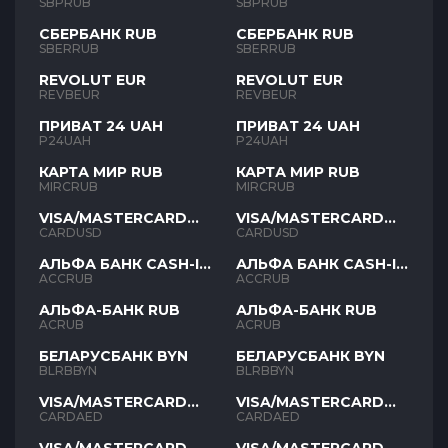
SBPRUB
SBPRUB
СБЕРБАНК RUB
СБЕРБАНК RUB
SBERRUB
SBERRUB
REVOLUT EUR
REVOLUT EUR
REVBEUR
REVBEUR
ПРИВАТ 24 UAH
ПРИВАТ 24 UAH
P24UAH
P24UAH
КАРТА МИР RUB
КАРТА МИР RUB
MIRCRUB
MIRCRUB
VISA/MASTERCARD
VISA/MASTERCARD
USD
USD
CARDUSD
CARDUSD
АЛЬФА БАНК CASH-IN
АЛЬФА БАНК CASH-IN
RUB
RUB
ACCRUB
ACCRUB
АЛЬФА-БАНК RUB
АЛЬФА-БАНК RUB
ACRUB
ACRUB
БЕЛАРУСБАНК BYN
БЕЛАРУСБАНК BYN
BLRBBYN
BLRBBYN
VISA/MASTERCARD
VISA/MASTERCARD
AED
AED
CARDAED
CARDAED