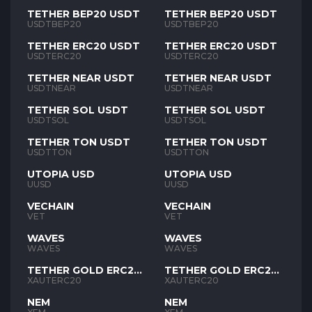
TETHER BEP20 USDT
TETHER BEP20 USDT
USDTBEP20
USDTBEP20
TETHER ERC20 USDT
TETHER ERC20 USDT
USDTERC20
USDTERC20
TETHER NEAR USDT
TETHER NEAR USDT
USDTNEAR
USDTNEAR
TETHER SOL USDT
TETHER SOL USDT
USDTSOL
USDTSOL
TETHER TON USDT
TETHER TON USDT
USDTTON
USDTTON
UTOPIA USD
UTOPIA USD
UUSD
UUSD
VECHAIN
VECHAIN
VET
VET
WAVES
WAVES
WAVES
WAVES
TETHER GOLD ERC20
TETHER GOLD ERC20
XAUT
XAUT
XAUTERC20
XAUTERC20
NEM
NEM