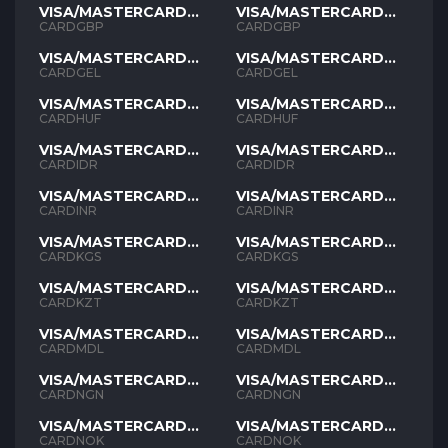
VISA/MASTERCARD
VISA/MASTERCARD
GBP
GBP
CARDGBP
CARDGBP
VISA/MASTERCARD
VISA/MASTERCARD
GEL
GEL
CARDGEL
CARDGEL
VISA/MASTERCARD
VISA/MASTERCARD
HUF
HUF
CARDHUF
CARDHUF
VISA/MASTERCARD
VISA/MASTERCARD
IDR
IDR
CARDIDR
CARDIDR
VISA/MASTERCARD
VISA/MASTERCARD
INR
INR
CARDINR
CARDINR
VISA/MASTERCARD
VISA/MASTERCARD
KGS
KGS
CARDKGS
CARDKGS
VISA/MASTERCARD
VISA/MASTERCARD
KZT
KZT
CARDKZT
CARDKZT
VISA/MASTERCARD
VISA/MASTERCARD
MDL
MDL
CARDMDL
CARDMDL
VISA/MASTERCARD
VISA/MASTERCARD
NGN
NGN
CARDNGN
CARDNGN
VISA/MASTERCARD
VISA/MASTERCARD
NOK
NOK
CARDNOK
CARDNOK