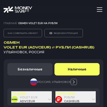
ГЛАВНАЯ
/
ОБМЕН VOLET EUR НА РУБЛИ
КАК СОВЕРШИТЬ ОБМЕН?
ВИДЕОИНСТРУКЦИЯ
ОБМЕН
VOLET EUR (ADVCEUR)
⇄
РУБЛИ (CASHRUB)
УЛЬЯНОВСК, РОССИЯ
Безналичные
Наличные
РОССИЯ
,
УЛЬЯНОВСК
ОТДАЮ
ПОЛУЧАЮ
VOLET EUR
РУБЛИ
ADVCEUR
CASHRUB