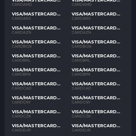
VISA/MASTERCARD
VISA/MASTERCARD
AMD
AMD
CARDAMD
CARDAMD
VISA/MASTERCARD
VISA/MASTERCARD
ARS
ARS
CARDARS
CARDARS
VISA/MASTERCARD
VISA/MASTERCARD
AZN
AZN
CARDAZN
CARDAZN
VISA/MASTERCARD
VISA/MASTERCARD
BGN
BGN
CARDBGN
CARDBGN
VISA/MASTERCARD
VISA/MASTERCARD
BRL
BRL
CARDBRL
CARDBRL
VISA/MASTERCARD
VISA/MASTERCARD
BYN
BYN
CARDBYN
CARDBYN
VISA/MASTERCARD
VISA/MASTERCARD
CAD
CAD
CARDCAD
CARDCAD
VISA/MASTERCARD
VISA/MASTERCARD
CNY
CNY
CARDCNY
CARDCNY
VISA/MASTERCARD
VISA/MASTERCARD
CZK
CZK
CARDCZK
CARDCZK
VISA/MASTERCARD
VISA/MASTERCARD
EUR
EUR
CARDEUR
CARDEUR