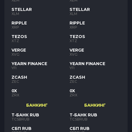
XEM
XEM
STELLAR
STELLAR
XLM
XLM
RIPPLE
RIPPLE
XRP
XRP
TEZOS
TEZOS
XTZ
XTZ
VERGE
VERGE
XVG
XVG
YEARN FINANCE
YEARN FINANCE
YFI
YFI
ZCASH
ZCASH
ZEC
ZEC
0X
0X
ZRX
ZRX
БАНКИНГ
БАНКИНГ
Т-БАНК RUB
Т-БАНК RUB
TCSBRUB
TCSBRUB
СБП RUB
СБП RUB