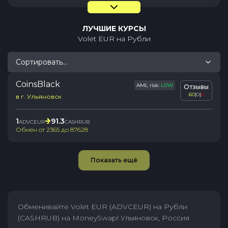
ЛУЧШИЕ КУРСЫ
Volet EUR
на
Рубли
Сортировать...
CoinsBlack
AML risk:
LOW
Отзывы
60
|
0
|
0
в г. Ульяновск
1
91.3
ADVCEUR
CASHRUB
Обмен от
2365
до
87628
Показать ещё
Обменивайте Volet EUR (ADVCEUR) на Рубли
(CASHRUB) на MoneySwap! Ульяновск, Россия