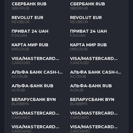
СБЕРБАНК RUB
СБЕРБАНК RUB
SBERRUB
SBERRUB
REVOLUT EUR
REVOLUT EUR
REVBEUR
REVBEUR
ПРИВАТ 24 UAH
ПРИВАТ 24 UAH
P24UAH
P24UAH
КАРТА МИР RUB
КАРТА МИР RUB
MIRCRUB
MIRCRUB
VISA/MASTERCARD
VISA/MASTERCARD
USD
USD
CARDUSD
CARDUSD
АЛЬФА БАНК CASH-IN
АЛЬФА БАНК CASH-IN
RUB
RUB
ACCRUB
ACCRUB
АЛЬФА-БАНК RUB
АЛЬФА-БАНК RUB
ACRUB
ACRUB
БЕЛАРУСБАНК BYN
БЕЛАРУСБАНК BYN
BLRBBYN
BLRBBYN
VISA/MASTERCARD
VISA/MASTERCARD
AED
AED
CARDAED
CARDAED
VISA/MASTERCARD
VISA/MASTERCARD
AMD
AMD
CARDAMD
CARDAMD