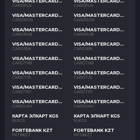
VISA/MASTERCARD
VISA/MASTERCARD
PLN
PLN
CARDPLN
CARDPLN
VISA/MASTERCARD
VISA/MASTERCARD
RON
RON
CARDRON
CARDRON
VISA/MASTERCARD
VISA/MASTERCARD
RUB
RUB
CARDRUB
CARDRUB
VISA/MASTERCARD
VISA/MASTERCARD
SEK
SEK
CARDSEK
CARDSEK
VISA/MASTERCARD
VISA/MASTERCARD
THB
THB
CARDTHB
CARDTHB
VISA/MASTERCARD
VISA/MASTERCARD
TJS
TJS
CARDTJS
CARDTJS
VISA/MASTERCARD
VISA/MASTERCARD
TYR
TYR
CARDTRY
CARDTRY
VISA/MASTERCARD
VISA/MASTERCARD
UAH
UAH
CARDUAH
CARDUAH
КАРТА ЭЛКАРТ KGS
КАРТА ЭЛКАРТ KGS
ELKGS
ELKGS
FORTEBANK KZT
FORTEBANK KZT
FRTBKZT
FRTBKZT