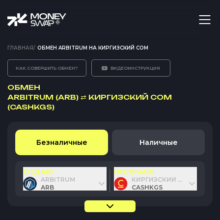
ГЛАВНАЯ
/
ОБМЕН ARBITRUM НА КИРГИЗСКИЙ СОМ
КАК СОВЕРШИТЬ ОБМЕН?
ВИДЕОИНСТРУКЦИЯ
ОБМЕН
ARBITRUM (ARB)
⇄
КИРГИЗСКИЙ СОМ
(CASHKGS)
Безналичные
Наличные
ОТДАЮ
ПОЛУЧАЮ
ARBITRUM
КИРГИЗСКИЙ СОМ
ARB
CASHKGS