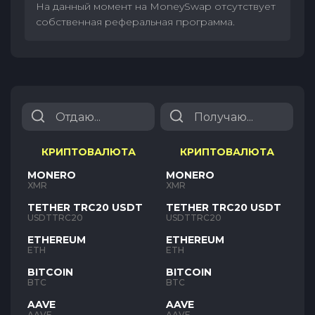
На данный момент на MoneySwap отсутствует
собственная реферальная программа.
КРИПТОВАЛЮТА
КРИПТОВАЛЮТА
MONERO
MONERO
XMR
XMR
TETHER TRC20 USDT
TETHER TRC20 USDT
USDTTRC20
USDTTRC20
ETHEREUM
ETHEREUM
ETH
ETH
BITCOIN
BITCOIN
BTC
BTC
AAVE
AAVE
AAVE
AAVE