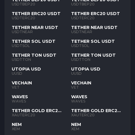
USDTBEP20
USDTBEP20
TETHER ERC20 USDT
TETHER ERC20 USDT
USDTERC20
USDTERC20
TETHER NEAR USDT
TETHER NEAR USDT
USDTNEAR
USDTNEAR
TETHER SOL USDT
TETHER SOL USDT
USDTSOL
USDTSOL
TETHER TON USDT
TETHER TON USDT
USDTTON
USDTTON
UTOPIA USD
UTOPIA USD
UUSD
UUSD
VECHAIN
VECHAIN
VET
VET
WAVES
WAVES
WAVES
WAVES
TETHER GOLD ERC20
TETHER GOLD ERC20
XAUT
XAUT
XAUTERC20
XAUTERC20
NEM
NEM
XEM
XEM