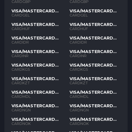
GBP
GBP
CARDGBP
CARDGBP
VISA/MASTERCARD
VISA/MASTERCARD
GEL
GEL
CARDGEL
CARDGEL
VISA/MASTERCARD
VISA/MASTERCARD
HUF
HUF
CARDHUF
CARDHUF
VISA/MASTERCARD
VISA/MASTERCARD
IDR
IDR
CARDIDR
CARDIDR
VISA/MASTERCARD
VISA/MASTERCARD
INR
INR
CARDINR
CARDINR
VISA/MASTERCARD
VISA/MASTERCARD
KGS
KGS
CARDKGS
CARDKGS
VISA/MASTERCARD
VISA/MASTERCARD
KZT
KZT
CARDKZT
CARDKZT
VISA/MASTERCARD
VISA/MASTERCARD
MDL
MDL
CARDMDL
CARDMDL
VISA/MASTERCARD
VISA/MASTERCARD
NGN
NGN
CARDNGN
CARDNGN
VISA/MASTERCARD
VISA/MASTERCARD
NOK
NOK
CARDNOK
CARDNOK