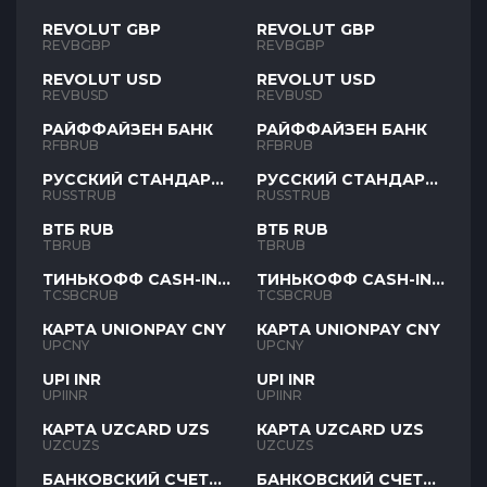
REVOLUT GBP
REVOLUT GBP
REVBGBP
REVBGBP
REVOLUT USD
REVOLUT USD
REVBUSD
REVBUSD
РАЙФФАЙЗЕН БАНК
РАЙФФАЙЗЕН БАНК
RFBRUB
RFBRUB
РУССКИЙ СТАНДАРТ
РУССКИЙ СТАНДАРТ
RUB
RUB
RUSSTRUB
RUSSTRUB
ВТБ RUB
ВТБ RUB
TBRUB
TBRUB
ТИНЬКОФФ CASH-IN
ТИНЬКОФФ CASH-IN
RUB
RUB
TCSBCRUB
TCSBCRUB
КАРТА UNIONPAY CNY
КАРТА UNIONPAY CNY
UPCNY
UPCNY
UPI INR
UPI INR
UPIINR
UPIINR
КАРТА UZCARD UZS
КАРТА UZCARD UZS
UZCUZS
UZCUZS
БАНКОВСКИЙ СЧЕТ
БАНКОВСКИЙ СЧЕТ