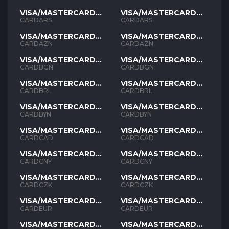
VISA/MASTERCARD
VISA/MASTERCARD
ARS
ARS
CARDARS
CARDARS
VISA/MASTERCARD
VISA/MASTERCARD
AZN
AZN
CARDAZN
CARDAZN
VISA/MASTERCARD
VISA/MASTERCARD
BGN
BGN
CARDBGN
CARDBGN
VISA/MASTERCARD
VISA/MASTERCARD
BRL
BRL
CARDBRL
CARDBRL
VISA/MASTERCARD
VISA/MASTERCARD
BYN
BYN
CARDBYN
CARDBYN
VISA/MASTERCARD
VISA/MASTERCARD
CAD
CAD
CARDCAD
CARDCAD
VISA/MASTERCARD
VISA/MASTERCARD
CNY
CNY
CARDCNY
CARDCNY
VISA/MASTERCARD
VISA/MASTERCARD
CZK
CZK
CARDCZK
CARDCZK
VISA/MASTERCARD
VISA/MASTERCARD
EUR
EUR
CARDEUR
CARDEUR
VISA/MASTERCARD
VISA/MASTERCARD