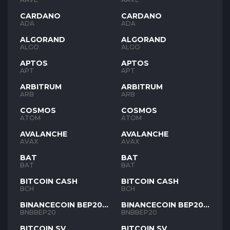
CARDANO
CARDANO
ADA
ADA
ALGORAND
ALGORAND
ALGO
ALGO
APTOS
APTOS
APT
APT
ARBITRUM
ARBITRUM
ARB
ARB
COSMOS
COSMOS
ATOM
ATOM
AVALANCHE
AVALANCHE
AVAX
AVAX
BAT
BAT
BAT
BAT
BITCOIN CASH
BITCOIN CASH
BCH
BCH
BINANCECOIN BEP20
BINANCECOIN BEP20
BNB
BNB
BNBBEP20
BNBBEP20
BITCOIN SV
BITCOIN SV