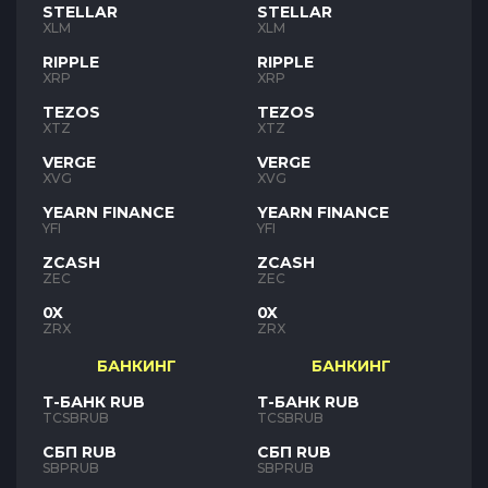
STELLAR
STELLAR
XLM
XLM
RIPPLE
RIPPLE
XRP
XRP
TEZOS
TEZOS
XTZ
XTZ
VERGE
VERGE
XVG
XVG
YEARN FINANCE
YEARN FINANCE
YFI
YFI
ZCASH
ZCASH
ZEC
ZEC
0X
0X
ZRX
ZRX
БАНКИНГ
БАНКИНГ
Т-БАНК RUB
Т-БАНК RUB
TCSBRUB
TCSBRUB
СБП RUB
СБП RUB
SBPRUB
SBPRUB