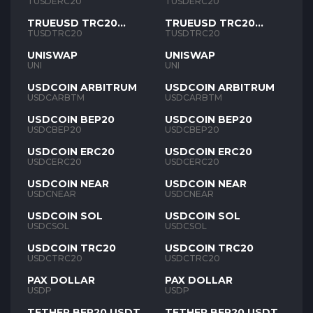
TUSD
TUSD
TUSDERC20
TUSDERC20
TRUEUSD TRC20
TRUEUSD TRC20
TUSD
TUSD
TUSDTRC20
TUSDTRC20
UNISWAP
UNISWAP
UNI
UNI
USDCOIN ARBITRUM
USDCOIN ARBITRUM
USDCARBTM
USDCARBTM
USDCOIN BEP20
USDCOIN BEP20
USDCBEP20
USDCBEP20
USDCOIN ERC20
USDCOIN ERC20
USDCERC20
USDCERC20
USDCOIN NEAR
USDCOIN NEAR
USDCNEAR
USDCNEAR
USDCOIN SOL
USDCOIN SOL
USDCSOL
USDCSOL
USDCOIN TRC20
USDCOIN TRC20
USDCTRC20
USDCTRC20
PAX DOLLAR
PAX DOLLAR
USDP
USDP
TETHER BEP20 USDT
TETHER BEP20 USDT