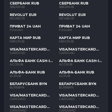
СБЕРБАНК RUB
СБЕРБАНК RUB
SBERRUB
SBERRUB
REVOLUT EUR
REVOLUT EUR
REVBEUR
REVBEUR
ПРИВАТ 24 UAH
ПРИВАТ 24 UAH
P24UAH
P24UAH
КАРТА МИР RUB
КАРТА МИР RUB
MIRCRUB
MIRCRUB
VISA/MASTERCARD
VISA/MASTERCARD
USD
USD
CARDUSD
CARDUSD
АЛЬФА БАНК CASH-IN
АЛЬФА БАНК CASH-IN
RUB
RUB
ACCRUB
ACCRUB
АЛЬФА-БАНК RUB
АЛЬФА-БАНК RUB
ACRUB
ACRUB
БЕЛАРУСБАНК BYN
БЕЛАРУСБАНК BYN
BLRBBYN
BLRBBYN
VISA/MASTERCARD
VISA/MASTERCARD
AED
AED
CARDAED
CARDAED
VISA/MASTERCARD
VISA/MASTERCARD
AMD
AMD
CARDAMD
CARDAMD