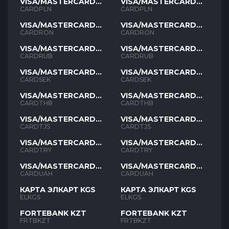
VISA/MASTERCARD
VISA/MASTERCARD
PLN
PLN
CARDPLN
CARDPLN
VISA/MASTERCARD
VISA/MASTERCARD
RON
RON
CARDRON
CARDRON
VISA/MASTERCARD
VISA/MASTERCARD
RUB
RUB
CARDRUB
CARDRUB
VISA/MASTERCARD
VISA/MASTERCARD
SEK
SEK
CARDSEK
CARDSEK
VISA/MASTERCARD
VISA/MASTERCARD
THB
THB
CARDTHB
CARDTHB
VISA/MASTERCARD
VISA/MASTERCARD
TJS
TJS
CARDTJS
CARDTJS
VISA/MASTERCARD
VISA/MASTERCARD
TYR
TYR
CARDTRY
CARDTRY
VISA/MASTERCARD
VISA/MASTERCARD
UAH
UAH
CARDUAH
CARDUAH
КАРТА ЭЛКАРТ KGS
КАРТА ЭЛКАРТ KGS
ELKGS
ELKGS
FORTEBANK KZT
FORTEBANK KZT
FRTBKZT
FRTBKZT