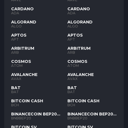
CARDANO
CARDANO
ADA
ADA
ALGORAND
ALGORAND
ALGO
ALGO
APTOS
APTOS
APT
APT
ARBITRUM
ARBITRUM
ARB
ARB
COSMOS
COSMOS
ATOM
ATOM
AVALANCHE
AVALANCHE
AVAX
AVAX
BAT
BAT
BAT
BAT
BITCOIN CASH
BITCOIN CASH
BCH
BCH
BINANCECOIN BEP20
BINANCECOIN BEP20
BNB
BNB
BNBBEP20
BNBBEP20
BITCOIN SV
BITCOIN SV