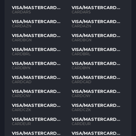
VISA/MASTERCARD
VISA/MASTERCARD
ARS
ARS
CARDARS
CARDARS
VISA/MASTERCARD
VISA/MASTERCARD
AZN
AZN
CARDAZN
CARDAZN
VISA/MASTERCARD
VISA/MASTERCARD
BGN
BGN
CARDBGN
CARDBGN
VISA/MASTERCARD
VISA/MASTERCARD
BRL
BRL
CARDBRL
CARDBRL
VISA/MASTERCARD
VISA/MASTERCARD
BYN
BYN
CARDBYN
CARDBYN
VISA/MASTERCARD
VISA/MASTERCARD
CAD
CAD
CARDCAD
CARDCAD
VISA/MASTERCARD
VISA/MASTERCARD
CNY
CNY
CARDCNY
CARDCNY
VISA/MASTERCARD
VISA/MASTERCARD
CZK
CZK
CARDCZK
CARDCZK
VISA/MASTERCARD
VISA/MASTERCARD
EUR
EUR
CARDEUR
CARDEUR
VISA/MASTERCARD
VISA/MASTERCARD