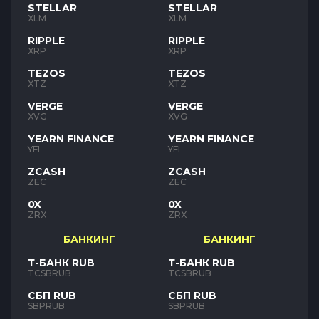
STELLAR
STELLAR
XLM
XLM
RIPPLE
RIPPLE
XRP
XRP
TEZOS
TEZOS
XTZ
XTZ
VERGE
VERGE
XVG
XVG
YEARN FINANCE
YEARN FINANCE
YFI
YFI
ZCASH
ZCASH
ZEC
ZEC
0X
0X
ZRX
ZRX
БАНКИНГ
БАНКИНГ
Т-БАНК RUB
Т-БАНК RUB
TCSBRUB
TCSBRUB
СБП RUB
СБП RUB
SBPRUB
SBPRUB