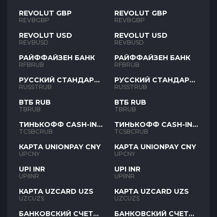
REVOLUT GBP
REVOLUT GBP
REVBGBP
REVBGBP
REVOLUT USD
REVOLUT USD
REVBUSD
REVBUSD
РАЙФФАЙЗЕН БАНК
РАЙФФАЙЗЕН БАНК
RFBRUB
RFBRUB
РУССКИЙ СТАНДАРТ
РУССКИЙ СТАНДАРТ
RUB
RUB
RUSSTRUB
RUSSTRUB
ВТБ RUB
ВТБ RUB
TBRUB
TBRUB
ТИНЬКОФФ CASH-IN
ТИНЬКОФФ CASH-IN
RUB
RUB
TCSBCRUB
TCSBCRUB
КАРТА UNIONPAY CNY
КАРТА UNIONPAY CNY
UPCNY
UPCNY
UPI INR
UPI INR
UPIINR
UPIINR
КАРТА UZCARD UZS
КАРТА UZCARD UZS
UZCUZS
UZCUZS
БАНКОВСКИЙ СЧЕТ
БАНКОВСКИЙ СЧЕТ