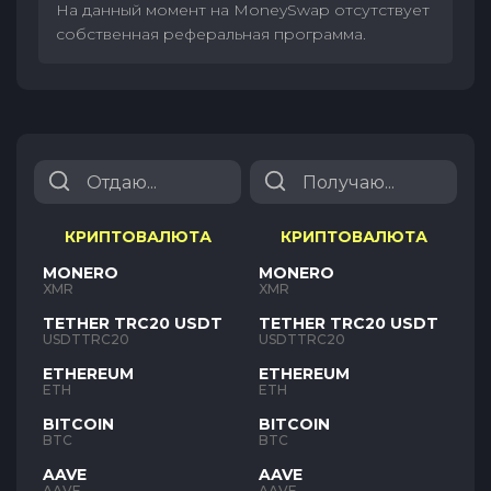
На данный момент на MoneySwap отсутствует
собственная реферальная программа.
КРИПТОВАЛЮТА
КРИПТОВАЛЮТА
MONERO
MONERO
XMR
XMR
TETHER TRC20 USDT
TETHER TRC20 USDT
USDTTRC20
USDTTRC20
ETHEREUM
ETHEREUM
ETH
ETH
BITCOIN
BITCOIN
BTC
BTC
AAVE
AAVE
AAVE
AAVE