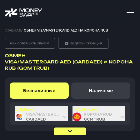
ГЛАВНАЯ
/
ОБМЕН VISA/MASTERCARD AED НА КОРОНА RUB
КАК СОВЕРШИТЬ ОБМЕН?
ВИДЕОИНСТРУКЦИЯ
ОБМЕН
VISA/MASTERCARD AED (CARDAED)
⇄
КОРОНА
RUB (GCMTRUB)
Безналичные
Наличные
ОТДАЮ
ПОЛУЧАЮ
VISA/MASTERCARD AED
КОРОНА RUB
CARDAED
GCMTRUB