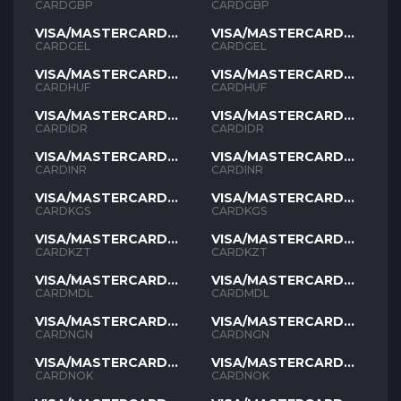
GBP
GBP
CARDGBP
CARDGBP
VISA/MASTERCARD
VISA/MASTERCARD
GEL
GEL
CARDGEL
CARDGEL
VISA/MASTERCARD
VISA/MASTERCARD
HUF
HUF
CARDHUF
CARDHUF
VISA/MASTERCARD
VISA/MASTERCARD
IDR
IDR
CARDIDR
CARDIDR
VISA/MASTERCARD
VISA/MASTERCARD
INR
INR
CARDINR
CARDINR
VISA/MASTERCARD
VISA/MASTERCARD
KGS
KGS
CARDKGS
CARDKGS
VISA/MASTERCARD
VISA/MASTERCARD
KZT
KZT
CARDKZT
CARDKZT
VISA/MASTERCARD
VISA/MASTERCARD
MDL
MDL
CARDMDL
CARDMDL
VISA/MASTERCARD
VISA/MASTERCARD
NGN
NGN
CARDNGN
CARDNGN
VISA/MASTERCARD
VISA/MASTERCARD
NOK
NOK
CARDNOK
CARDNOK