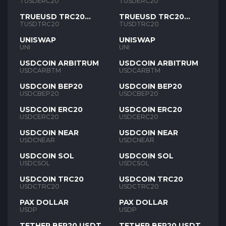
TUSD
TUSD
TUSDERC20
TUSDERC20
TRUEUSD TRC20
TRUEUSD TRC20
TUSD
TUSD
TUSDTRC20
TUSDTRC20
UNISWAP
UNISWAP
UNI
UNI
USDCOIN ARBITRUM
USDCOIN ARBITRUM
USDCARBTM
USDCARBTM
USDCOIN BEP20
USDCOIN BEP20
USDCBEP20
USDCBEP20
USDCOIN ERC20
USDCOIN ERC20
USDCERC20
USDCERC20
USDCOIN NEAR
USDCOIN NEAR
USDCNEAR
USDCNEAR
USDCOIN SOL
USDCOIN SOL
USDCSOL
USDCSOL
USDCOIN TRC20
USDCOIN TRC20
USDCTRC20
USDCTRC20
PAX DOLLAR
PAX DOLLAR
USDP
USDP
TETHER BEP20 USDT
TETHER BEP20 USDT