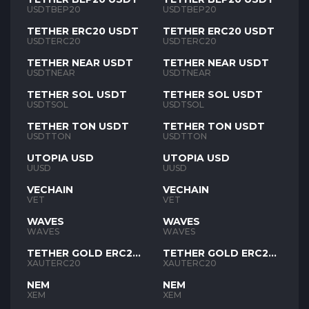
USDTBEP20
USDTBEP20
TETHER ERC20 USDT
TETHER ERC20 USDT
USDTERC20
USDTERC20
TETHER NEAR USDT
TETHER NEAR USDT
USDTNEAR
USDTNEAR
TETHER SOL USDT
TETHER SOL USDT
USDTSOL
USDTSOL
TETHER TON USDT
TETHER TON USDT
USDTTON
USDTTON
UTOPIA USD
UTOPIA USD
UUSD
UUSD
VECHAIN
VECHAIN
VET
VET
WAVES
WAVES
WAVES
WAVES
TETHER GOLD ERC20
TETHER GOLD ERC20
XAUT
XAUT
XAUTERC20
XAUTERC20
NEM
NEM
XEM
XEM