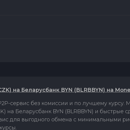
CZK) на Беларусбанк BYN (BLRBBYN) на Mon
2P-сервис без комиссии и по лучшему курсу.
K) на Беларусбанк BYN (BLRBBYN) и быстрые с
рвис для выгодного обмена с минимальными р
курсы.