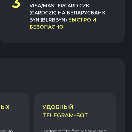
3
VISA/MASTERCARD CZK
(CARDCZK)
НА
БЕЛАРУСБАНК
BYN (BLRBBYN)
БЫСТРО И
БЕЗОПАСНО
.
НЫХ
УДОБНЫЙ
TELEGRAM-БОТ
тельно
Используйте бот MoneySwap,