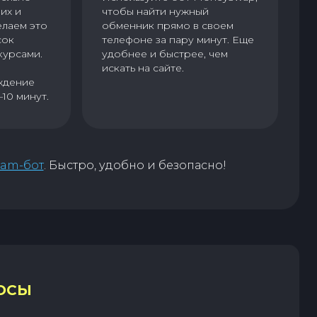
их и
чтобы найти нужный
елаем это
обменник прямо в своем
сок
телефоне за пару минут. Еще
курсами.
удобнее и быстрее, чем
искать на сайте.
ждение
–10 минут.
ram-бот
. Быстро, удобно и безопасно!
ОСЫ