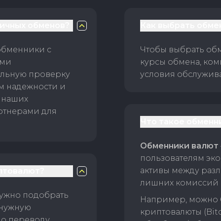
личных обменов?
Как выбрать обме
обменники с
Чтобы выбрать об
ами
курсы обмена, ком
ельную проверку
условия обслужив
ам надежности и
 наших
ртнерами для
Что такое обменн
Обменники валют
пользователям эко
активы между раз
птовалют?
лишних комиссий 
нужно подобрать
Например, можно 
 нужную
криптовалюты (Bitc
о переводу.