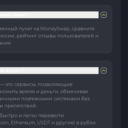
нный пункт?
менный пункт на MoneySwap, сравните
иссии, рейтинг отзывы пользователей и
ания.
ик валют?
— это сервисы, позволяющие
номить время и деньги, обменивая
личными платежными системами без
и препятствий.
быстро и легко перевести
oin, Ethereum, USDT и другие) в рубли