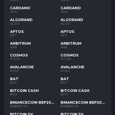
CARDANO
CARDANO
ADA
ADA
ALGORAND
ALGORAND
ALGO
ALGO
APTOS
APTOS
APT
APT
ARBITRUM
ARBITRUM
ARB
ARB
COSMOS
COSMOS
ATOM
ATOM
AVALANCHE
AVALANCHE
AVAX
AVAX
BAT
BAT
BAT
BAT
BITCOIN CASH
BITCOIN CASH
BCH
BCH
BINANCECOIN BEP20
BINANCECOIN BEP20
BNB
BNB
BNBBEP20
BNBBEP20
BITCOIN SV
BITCOIN SV