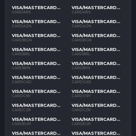
VISA/MASTERCARD
VISA/MASTERCARD
ARS
ARS
CARDARS
CARDARS
VISA/MASTERCARD
VISA/MASTERCARD
AZN
AZN
CARDAZN
CARDAZN
VISA/MASTERCARD
VISA/MASTERCARD
BGN
BGN
CARDBGN
CARDBGN
VISA/MASTERCARD
VISA/MASTERCARD
BRL
BRL
CARDBRL
CARDBRL
VISA/MASTERCARD
VISA/MASTERCARD
BYN
BYN
CARDBYN
CARDBYN
VISA/MASTERCARD
VISA/MASTERCARD
CAD
CAD
CARDCAD
CARDCAD
VISA/MASTERCARD
VISA/MASTERCARD
CNY
CNY
CARDCNY
CARDCNY
VISA/MASTERCARD
VISA/MASTERCARD
CZK
CZK
CARDCZK
CARDCZK
VISA/MASTERCARD
VISA/MASTERCARD
EUR
EUR
CARDEUR
CARDEUR
VISA/MASTERCARD
VISA/MASTERCARD