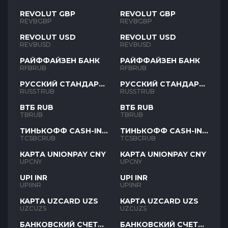
REVOLUT GBP
REVOLUT GBP
REVBGBP
REVBGBP
REVOLUT USD
REVOLUT USD
REVBUSD
REVBUSD
РАЙФФАЙЗЕН БАНК
РАЙФФАЙЗЕН БАНК
RFBRUB
RFBRUB
РУССКИЙ СТАНДАРТ
РУССКИЙ СТАНДАРТ
RUB
RUB
RUSSTRUB
RUSSTRUB
ВТБ RUB
ВТБ RUB
TBRUB
TBRUB
ТИНЬКОФФ CASH-IN
ТИНЬКОФФ CASH-IN
RUB
RUB
TCSBCRUB
TCSBCRUB
КАРТА UNIONPAY CNY
КАРТА UNIONPAY CNY
UPCNY
UPCNY
UPI INR
UPI INR
UPIINR
UPIINR
КАРТА UZCARD UZS
КАРТА UZCARD UZS
UZCUZS
UZCUZS
БАНКОВСКИЙ СЧЕТ
БАНКОВСКИЙ СЧЕТ