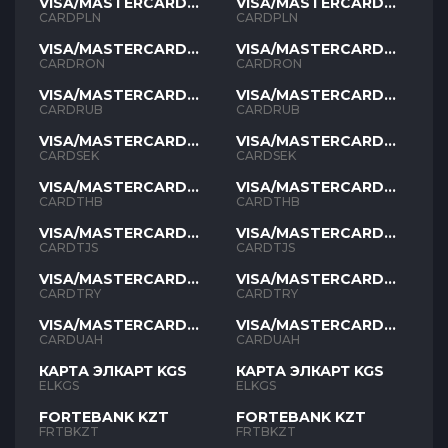
VISA/MASTERCARD
VISA/MASTERCARD
PLN
PLN
CARDPLN
CARDPLN
VISA/MASTERCARD
VISA/MASTERCARD
RON
RON
CARDRON
CARDRON
VISA/MASTERCARD
VISA/MASTERCARD
RUB
RUB
CARDRUB
CARDRUB
VISA/MASTERCARD
VISA/MASTERCARD
SEK
SEK
CARDSEK
CARDSEK
VISA/MASTERCARD
VISA/MASTERCARD
THB
THB
CARDTHB
CARDTHB
VISA/MASTERCARD
VISA/MASTERCARD
TJS
TJS
CARDTJS
CARDTJS
VISA/MASTERCARD
VISA/MASTERCARD
TYR
TYR
CARDTRY
CARDTRY
VISA/MASTERCARD
VISA/MASTERCARD
UAH
UAH
CARDUAH
CARDUAH
КАРТА ЭЛКАРТ KGS
КАРТА ЭЛКАРТ KGS
ELKGS
ELKGS
FORTEBANK KZT
FORTEBANK KZT
FRTBKZT
FRTBKZT