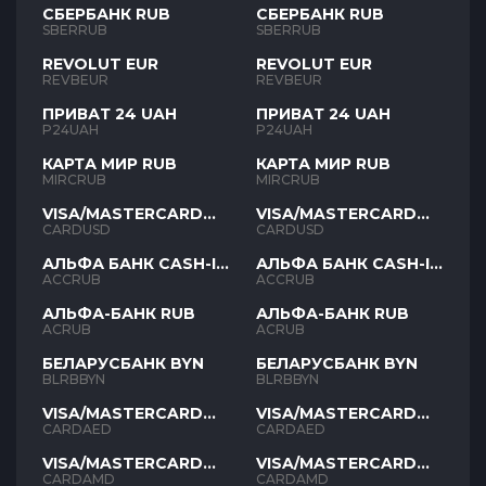
СБЕРБАНК RUB
СБЕРБАНК RUB
SBERRUB
SBERRUB
REVOLUT EUR
REVOLUT EUR
REVBEUR
REVBEUR
ПРИВАТ 24 UAH
ПРИВАТ 24 UAH
P24UAH
P24UAH
КАРТА МИР RUB
КАРТА МИР RUB
MIRCRUB
MIRCRUB
VISA/MASTERCARD
VISA/MASTERCARD
USD
USD
CARDUSD
CARDUSD
АЛЬФА БАНК CASH-IN
АЛЬФА БАНК CASH-IN
RUB
RUB
ACCRUB
ACCRUB
АЛЬФА-БАНК RUB
АЛЬФА-БАНК RUB
ACRUB
ACRUB
БЕЛАРУСБАНК BYN
БЕЛАРУСБАНК BYN
BLRBBYN
BLRBBYN
VISA/MASTERCARD
VISA/MASTERCARD
AED
AED
CARDAED
CARDAED
VISA/MASTERCARD
VISA/MASTERCARD
AMD
AMD
CARDAMD
CARDAMD