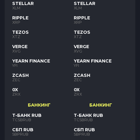
STELLAR
STELLAR
XLM
XLM
RIPPLE
RIPPLE
XRP
XRP
TEZOS
TEZOS
XTZ
XTZ
VERGE
VERGE
XVG
XVG
YEARN FINANCE
YEARN FINANCE
YFI
YFI
ZCASH
ZCASH
ZEC
ZEC
0X
0X
ZRX
ZRX
БАНКИНГ
БАНКИНГ
Т-БАНК RUB
Т-БАНК RUB
TCSBRUB
TCSBRUB
СБП RUB
СБП RUB
SBPRUB
SBPRUB