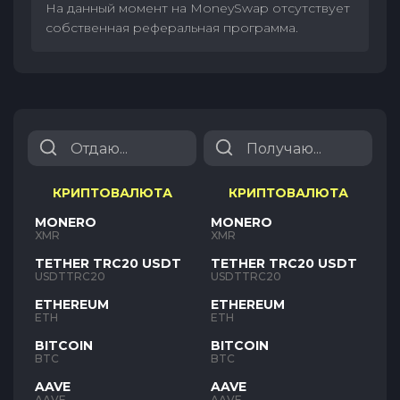
На данный момент на MoneySwap отсутствует
собственная реферальная программа.
КРИПТОВАЛЮТА
КРИПТОВАЛЮТА
MONERO
MONERO
XMR
XMR
TETHER TRC20 USDT
TETHER TRC20 USDT
USDTTRC20
USDTTRC20
ETHEREUM
ETHEREUM
ETH
ETH
BITCOIN
BITCOIN
BTC
BTC
AAVE
AAVE
AAVE
AAVE