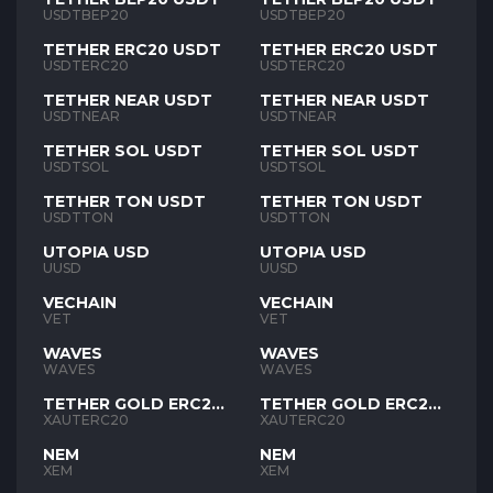
USDTBEP20
USDTBEP20
TETHER ERC20 USDT
TETHER ERC20 USDT
USDTERC20
USDTERC20
TETHER NEAR USDT
TETHER NEAR USDT
USDTNEAR
USDTNEAR
TETHER SOL USDT
TETHER SOL USDT
USDTSOL
USDTSOL
TETHER TON USDT
TETHER TON USDT
USDTTON
USDTTON
UTOPIA USD
UTOPIA USD
UUSD
UUSD
VECHAIN
VECHAIN
VET
VET
WAVES
WAVES
WAVES
WAVES
TETHER GOLD ERC20
TETHER GOLD ERC20
XAUT
XAUT
XAUTERC20
XAUTERC20
NEM
NEM
XEM
XEM