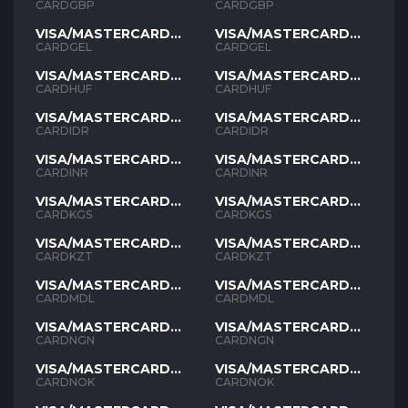
GBP
GBP
CARDGBP
CARDGBP
VISA/MASTERCARD
VISA/MASTERCARD
GEL
GEL
CARDGEL
CARDGEL
VISA/MASTERCARD
VISA/MASTERCARD
HUF
HUF
CARDHUF
CARDHUF
VISA/MASTERCARD
VISA/MASTERCARD
IDR
IDR
CARDIDR
CARDIDR
VISA/MASTERCARD
VISA/MASTERCARD
INR
INR
CARDINR
CARDINR
VISA/MASTERCARD
VISA/MASTERCARD
KGS
KGS
CARDKGS
CARDKGS
VISA/MASTERCARD
VISA/MASTERCARD
KZT
KZT
CARDKZT
CARDKZT
VISA/MASTERCARD
VISA/MASTERCARD
MDL
MDL
CARDMDL
CARDMDL
VISA/MASTERCARD
VISA/MASTERCARD
NGN
NGN
CARDNGN
CARDNGN
VISA/MASTERCARD
VISA/MASTERCARD
NOK
NOK
CARDNOK
CARDNOK