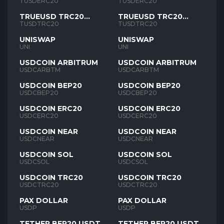
TUSD
TUSD
TUSDERC20
TUSDERC20
TRUEUSD TRC20
TRUEUSD TRC20
TUSD
TUSD
TUSDTRC20
TUSDTRC20
UNISWAP
UNISWAP
UNI
UNI
USDCOIN ARBITRUM
USDCOIN ARBITRUM
USDCARBTM
USDCARBTM
USDCOIN BEP20
USDCOIN BEP20
USDCBEP20
USDCBEP20
USDCOIN ERC20
USDCOIN ERC20
USDCERC20
USDCERC20
USDCOIN NEAR
USDCOIN NEAR
USDCNEAR
USDCNEAR
USDCOIN SOL
USDCOIN SOL
USDCSOL
USDCSOL
USDCOIN TRC20
USDCOIN TRC20
USDCTRC20
USDCTRC20
PAX DOLLAR
PAX DOLLAR
USDP
USDP
TETHER BEP20 USDT
TETHER BEP20 USDT