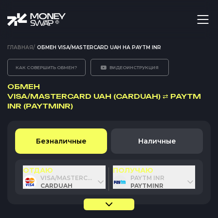
ГЛАВНАЯ
/
ОБМЕН VISA/MASTERCARD UAH НА PAYTM INR
КАК СОВЕРШИТЬ ОБМЕН?
ВИДЕОИНСТРУКЦИЯ
ОБМЕН
VISA/MASTERCARD UAH (CARDUAH)
⇄
PAYTM
INR (PAYTMINR)
Безналичные
Наличные
ОТДАЮ
ПОЛУЧАЮ
VISA/MASTERCARD UAH
PAYTM INR
CARDUAH
PAYTMINR