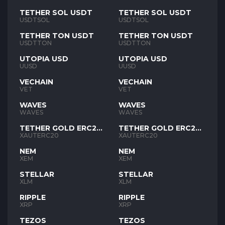
TETHER SOL USDT
TETHER SOL USDT
USDTSOL
USDTSOL
TETHER TON USDT
TETHER TON USDT
USDTTON
USDTTON
UTOPIA USD
UTOPIA USD
UUSD
UUSD
VECHAIN
VECHAIN
VET
VET
WAVES
WAVES
WAVES
WAVES
TETHER GOLD ERC20
TETHER GOLD ERC20
XAUT
XAUT
XAUTERC20
XAUTERC20
NEM
NEM
XEM
XEM
STELLAR
STELLAR
XLM
XLM
RIPPLE
RIPPLE
XRP
XRP
TEZOS
TEZOS