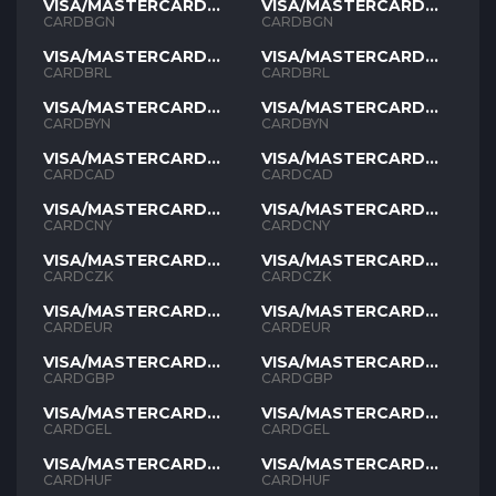
VISA/MASTERCARD
VISA/MASTERCARD
BGN
BGN
CARDBGN
CARDBGN
VISA/MASTERCARD
VISA/MASTERCARD
BRL
BRL
CARDBRL
CARDBRL
VISA/MASTERCARD
VISA/MASTERCARD
BYN
BYN
CARDBYN
CARDBYN
VISA/MASTERCARD
VISA/MASTERCARD
CAD
CAD
CARDCAD
CARDCAD
VISA/MASTERCARD
VISA/MASTERCARD
CNY
CNY
CARDCNY
CARDCNY
VISA/MASTERCARD
VISA/MASTERCARD
CZK
CZK
CARDCZK
CARDCZK
VISA/MASTERCARD
VISA/MASTERCARD
EUR
EUR
CARDEUR
CARDEUR
VISA/MASTERCARD
VISA/MASTERCARD
GBP
GBP
CARDGBP
CARDGBP
VISA/MASTERCARD
VISA/MASTERCARD
GEL
GEL
CARDGEL
CARDGEL
VISA/MASTERCARD
VISA/MASTERCARD
HUF
HUF
CARDHUF
CARDHUF