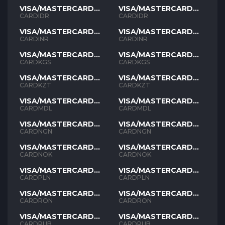
VISA/MASTERCARD
VISA/MASTERCARD
IDR
IDR
CARDIDR
CARDIDR
VISA/MASTERCARD
VISA/MASTERCARD
INR
INR
CARDINR
CARDINR
VISA/MASTERCARD
VISA/MASTERCARD
KGS
KGS
CARDKGS
CARDKGS
VISA/MASTERCARD
VISA/MASTERCARD
KZT
KZT
CARDKZT
CARDKZT
VISA/MASTERCARD
VISA/MASTERCARD
MDL
MDL
CARDMDL
CARDMDL
VISA/MASTERCARD
VISA/MASTERCARD
NGN
NGN
CARDNGN
CARDNGN
VISA/MASTERCARD
VISA/MASTERCARD
NOK
NOK
CARDNOK
CARDNOK
VISA/MASTERCARD
VISA/MASTERCARD
PLN
PLN
CARDPLN
CARDPLN
VISA/MASTERCARD
VISA/MASTERCARD
RON
RON
CARDRON
CARDRON
VISA/MASTERCARD
VISA/MASTERCARD
RUB
RUB
CARDRUB
CARDRUB