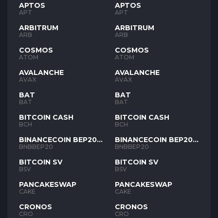
APTOS
APTOS
APT
APT
ARBITRUM
ARBITRUM
ARB
ARB
COSMOS
COSMOS
ATOM
ATOM
AVALANCHE
AVALANCHE
AVAX
AVAX
BAT
BAT
BAT
BAT
BITCOIN CASH
BITCOIN CASH
BCH
BCH
BINANCECOIN BEP20
BINANCECOIN BEP20
BNB
BNB
BNBBEP20
BNBBEP20
BITCOIN SV
BITCOIN SV
BSV
BSV
PANCAKESWAP
PANCAKESWAP
CAKE
CAKE
CRONOS
CRONOS
CRO
CRO