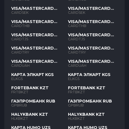
VISA/MASTERCARD
VISA/MASTERCARD
SEK
SEK
CARDSEK
CARDSEK
VISA/MASTERCARD
VISA/MASTERCARD
THB
THB
CARDTHB
CARDTHB
VISA/MASTERCARD
VISA/MASTERCARD
TJS
TJS
CARDTJS
CARDTJS
VISA/MASTERCARD
VISA/MASTERCARD
TYR
TYR
CARDTRY
CARDTRY
VISA/MASTERCARD
VISA/MASTERCARD
UAH
UAH
CARDUAH
CARDUAH
КАРТА ЭЛКАРТ KGS
КАРТА ЭЛКАРТ KGS
ELKGS
ELKGS
FORTEBANK KZT
FORTEBANK KZT
FRTBKZT
FRTBKZT
ГАЗПРОМБАНК RUB
ГАЗПРОМБАНК RUB
GPBRUB
GPBRUB
HALYKBANK KZT
HALYKBANK KZT
HLKBKZT
HLKBKZT
КАРТА HUMO UZS
КАРТА HUMO UZS