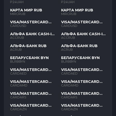
P24UAH
P24UAH
КАРТА МИР RUB
КАРТА МИР RUB
MIRCRUB
MIRCRUB
VISA/MASTERCARD
VISA/MASTERCARD
USD
USD
CARDUSD
CARDUSD
АЛЬФА БАНК CASH-IN
АЛЬФА БАНК CASH-IN
RUB
RUB
ACCRUB
ACCRUB
АЛЬФА-БАНК RUB
АЛЬФА-БАНК RUB
ACRUB
ACRUB
БЕЛАРУСБАНК BYN
БЕЛАРУСБАНК BYN
BLRBBYN
BLRBBYN
VISA/MASTERCARD
VISA/MASTERCARD
AED
AED
CARDAED
CARDAED
VISA/MASTERCARD
VISA/MASTERCARD
AMD
AMD
CARDAMD
CARDAMD
VISA/MASTERCARD
VISA/MASTERCARD
ARS
ARS
CARDARS
CARDARS
VISA/MASTERCARD
VISA/MASTERCARD
AZN
AZN
CARDAZN
CARDAZN