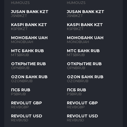
HUMOUZS
HUMOUZS
JUSAN BANK KZT
JUSAN BANK KZT
JSNBKZT
JSNBKZT
KASPI BANK KZT
KASPI BANK KZT
KSPBKZT
KSPBKZT
МОНОБАНК UAH
МОНОБАНК UAH
MONOBUAH
MONOBUAH
МТС БАНК RUB
МТС БАНК RUB
MTSBRUB
MTSBRUB
ОТКРЫТИЕ RUB
ОТКРЫТИЕ RUB
OPNBRUB
OPNBRUB
OZON БАНК RUB
OZON БАНК RUB
OZONBRUB
OZONBRUB
ПСБ RUB
ПСБ RUB
PSBRUB
PSBRUB
REVOLUT GBP
REVOLUT GBP
REVBGBP
REVBGBP
REVOLUT USD
REVOLUT USD
REVBUSD
REVBUSD