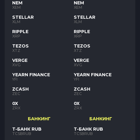
NEM
NEM
XEM
XEM
STELLAR
STELLAR
XLM
XLM
RIPPLE
RIPPLE
XRP
XRP
TEZOS
TEZOS
XTZ
XTZ
VERGE
VERGE
XVG
XVG
YEARN FINANCE
YEARN FINANCE
YFI
YFI
ZCASH
ZCASH
ZEC
ZEC
0X
0X
ZRX
ZRX
БАНКИНГ
БАНКИНГ
Т-БАНК RUB
Т-БАНК RUB
TCSBRUB
TCSBRUB