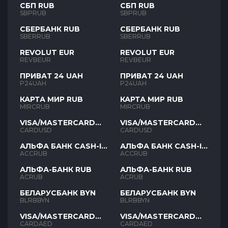
СБП RUB
СБП RUB
SBPRUB
SBPRUB
СБЕРБАНК RUB
СБЕРБАНК RUB
SBERRUB
SBERRUB
REVOLUT EUR
REVOLUT EUR
REVBEUR
REVBEUR
ПРИВАТ 24 UAH
ПРИВАТ 24 UAH
P24UAH
P24UAH
КАРТА МИР RUB
КАРТА МИР RUB
MIRCRUB
MIRCRUB
VISA/MASTERCARD
VISA/MASTERCARD
USD
USD
CARDUSD
CARDUSD
АЛЬФА БАНК CASH-IN
АЛЬФА БАНК CASH-IN
RUB
RUB
ACCRUB
ACCRUB
АЛЬФА-БАНК RUB
АЛЬФА-БАНК RUB
ACRUB
ACRUB
БЕЛАРУСБАНК BYN
БЕЛАРУСБАНК BYN
BLRBBYN
BLRBBYN
VISA/MASTERCARD
VISA/MASTERCARD
AED
AED
CARDAED
CARDAED