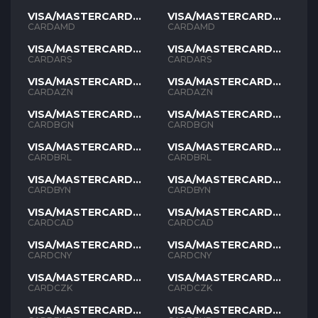
VISA/MASTERCARD
VISA/MASTERCARD
AMD
AMD
CARDAMD
CARDAMD
VISA/MASTERCARD
VISA/MASTERCARD
ARS
ARS
CARDARS
CARDARS
VISA/MASTERCARD
VISA/MASTERCARD
AZN
AZN
CARDAZN
CARDAZN
VISA/MASTERCARD
VISA/MASTERCARD
BGN
BGN
CARDBGN
CARDBGN
VISA/MASTERCARD
VISA/MASTERCARD
BRL
BRL
CARDBRL
CARDBRL
VISA/MASTERCARD
VISA/MASTERCARD
BYN
BYN
CARDBYN
CARDBYN
VISA/MASTERCARD
VISA/MASTERCARD
CAD
CAD
CARDCAD
CARDCAD
VISA/MASTERCARD
VISA/MASTERCARD
CNY
CNY
CARDCNY
CARDCNY
VISA/MASTERCARD
VISA/MASTERCARD
CZK
CZK
CARDCZK
CARDCZK
VISA/MASTERCARD
VISA/MASTERCARD