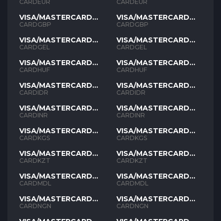
EUR
EUR
CARDEUR
CARDEUR
VISA/MASTERCARD
VISA/MASTERCARD
GBP
GBP
CARDGBP
CARDGBP
VISA/MASTERCARD
VISA/MASTERCARD
GEL
GEL
CARDGEL
CARDGEL
VISA/MASTERCARD
VISA/MASTERCARD
HUF
HUF
CARDHUF
CARDHUF
VISA/MASTERCARD
VISA/MASTERCARD
IDR
IDR
CARDIDR
CARDIDR
VISA/MASTERCARD
VISA/MASTERCARD
INR
INR
CARDINR
CARDINR
VISA/MASTERCARD
VISA/MASTERCARD
KGS
KGS
CARDKGS
CARDKGS
VISA/MASTERCARD
VISA/MASTERCARD
KZT
KZT
CARDKZT
CARDKZT
VISA/MASTERCARD
VISA/MASTERCARD
MDL
MDL
CARDMDL
CARDMDL
VISA/MASTERCARD
VISA/MASTERCARD
NGN
NGN
CARDNGN
CARDNGN