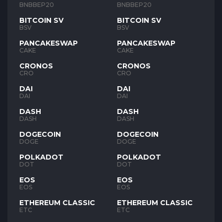
BNB
BNB
BNBBEP20
BNBBEP20
BITCOIN SV
BITCOIN SV
BSV
BSV
PANCAKESWAP
PANCAKESWAP
CAKE
CAKE
CRONOS
CRONOS
CRO
CRO
DAI
DAI
DAI
DAI
DASH
DASH
DASH
DASH
DOGECOIN
DOGECOIN
DOGE
DOGE
POLKADOT
POLKADOT
DOT
DOT
EOS
EOS
EOS
EOS
ETHEREUM CLASSIC
ETHEREUM CLASSIC
ETC
ETC