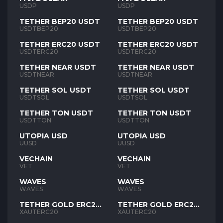
USDP
USDP
TETHER BEP20 USDT
TETHER BEP20 USDT
USDTBEP20
USDTBEP20
TETHER ERC20 USDT
TETHER ERC20 USDT
USDTERC20
USDTERC20
TETHER NEAR USDT
TETHER NEAR USDT
USDTNEAR
USDTNEAR
TETHER SOL USDT
TETHER SOL USDT
USDTSOL
USDTSOL
TETHER TON USDT
TETHER TON USDT
USDTTON
USDTTON
UTOPIA USD
UTOPIA USD
UUSD
UUSD
VECHAIN
VECHAIN
VET
VET
WAVES
WAVES
WAVES
WAVES
TETHER GOLD ERC20
TETHER GOLD ERC20
XAUT
XAUT
XAUTERC20
XAUTERC20