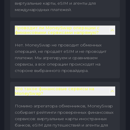
виртуальные карты, eSIM и агенты для
международных платежей.
Проводит ли MoneySwap операции с
финансовыми сервисами напрямую?
Нет. MoneySwap не проводит обменных
операций, не продаёт eSIM и не проводит
платежи. Мы агрегируем и сравниваем
сервисы, а все операции происходят на
стороне выбранного провайдера.
Что такое финансовые сервисы на
MoneySwap?
Помимо агрегатора обменников, MoneySwap
собирает рейтинги проверенных финансовых
сервисов: виртуальные карты иностранных
банков, eSIM для путешествий и агенты для