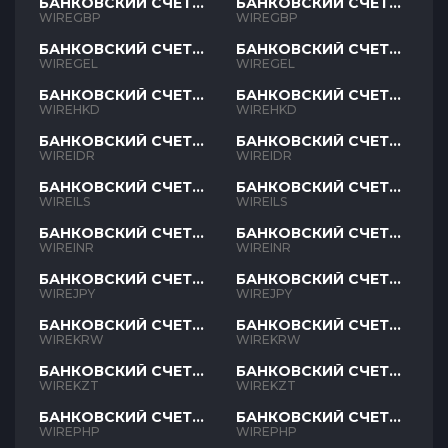
БАНКОВСКИЙ СЧЕТ
БАНКОВСКИЙ СЧЕТ
GBP
GBP
WIREGBP
WIREGBP
БАНКОВСКИЙ СЧЕТ
БАНКОВСКИЙ СЧЕТ
GEL
GEL
WIREGEL
WIREGEL
БАНКОВСКИЙ СЧЕТ
БАНКОВСКИЙ СЧЕТ
HKD
HKD
WIREHKD
WIREHKD
БАНКОВСКИЙ СЧЕТ
БАНКОВСКИЙ СЧЕТ
IDR
IDR
WIREIDR
WIREIDR
БАНКОВСКИЙ СЧЕТ
БАНКОВСКИЙ СЧЕТ
ILS
ILS
WIREILS
WIREILS
БАНКОВСКИЙ СЧЕТ
БАНКОВСКИЙ СЧЕТ
INR
INR
WIREINR
WIREINR
БАНКОВСКИЙ СЧЕТ
БАНКОВСКИЙ СЧЕТ
JPY
JPY
WIREJPY
WIREJPY
БАНКОВСКИЙ СЧЕТ
БАНКОВСКИЙ СЧЕТ
KRW
KRW
WIREKRW
WIREKRW
БАНКОВСКИЙ СЧЕТ
БАНКОВСКИЙ СЧЕТ
KZT
KZT
WIREKZT
WIREKZT
БАНКОВСКИЙ СЧЕТ
БАНКОВСКИЙ СЧЕТ
PHP
PHP
WIREPHP
WIREPHP