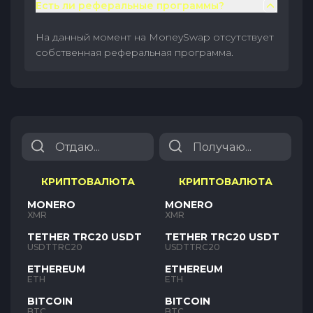
Есть ли реферальные программы?
На данный момент на MoneySwap отсутствует
собственная реферальная программа.
КРИПТОВАЛЮТА
КРИПТОВАЛЮТА
MONERO
MONERO
XMR
XMR
TETHER TRC20 USDT
TETHER TRC20 USDT
USDTTRC20
USDTTRC20
ETHEREUM
ETHEREUM
ETH
ETH
BITCOIN
BITCOIN
BTC
BTC