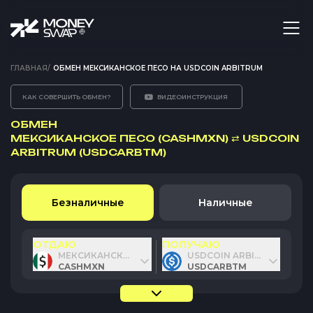
ГЛАВНАЯ
/
ОБМЕН МЕКСИКАНСКОЕ ПЕСО НА USDCOIN ARBITRUM
КАК СОВЕРШИТЬ ОБМЕН?
ВИДЕОИНСТРУКЦИЯ
ОБМЕН
МЕКСИКАНСКОЕ ПЕСО (CASHMXN)
⇄
USDCOIN
ARBITRUM (USDCARBTM)
Безналичные
Наличные
ОТДАЮ
ПОЛУЧАЮ
МЕКСИКАНСКОЕ ПЕСО
USDCOIN ARBITRUM
CASHMXN
USDCARBTM