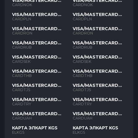
VISA/MASTERCARD
VISA/MASTERCARD
NOK
NOK
CARDNOK
CARDNOK
VISA/MASTERCARD
VISA/MASTERCARD
PLN
PLN
CARDPLN
CARDPLN
VISA/MASTERCARD
VISA/MASTERCARD
RON
RON
CARDRON
CARDRON
VISA/MASTERCARD
VISA/MASTERCARD
RUB
RUB
CARDRUB
CARDRUB
VISA/MASTERCARD
VISA/MASTERCARD
SEK
SEK
CARDSEK
CARDSEK
VISA/MASTERCARD
VISA/MASTERCARD
THB
THB
CARDTHB
CARDTHB
VISA/MASTERCARD
VISA/MASTERCARD
TJS
TJS
CARDTJS
CARDTJS
VISA/MASTERCARD
VISA/MASTERCARD
TYR
TYR
CARDTRY
CARDTRY
VISA/MASTERCARD
VISA/MASTERCARD
UAH
UAH
CARDUAH
CARDUAH
КАРТА ЭЛКАРТ KGS
КАРТА ЭЛКАРТ KGS
ELKGS
ELKGS