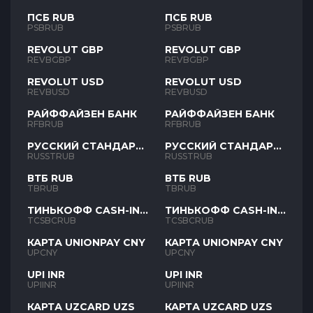
ПСБ RUB
ПСБ RUB
PSBRUB
PSBRUB
REVOLUT GBP
REVOLUT GBP
REVBGBP
REVBGBP
REVOLUT USD
REVOLUT USD
REVBUSD
REVBUSD
РАЙФФАЙЗЕН БАНК
РАЙФФАЙЗЕН БАНК
RFBRUB
RFBRUB
РУССКИЙ СТАНДАРТ
РУССКИЙ СТАНДАРТ
RUB
RUB
RUSSTRUB
RUSSTRUB
ВТБ RUB
ВТБ RUB
TBRUB
TBRUB
ТИНЬКОФФ CASH-IN
ТИНЬКОФФ CASH-IN
RUB
RUB
TCSBCRUB
TCSBCRUB
КАРТА UNIONPAY CNY
КАРТА UNIONPAY CNY
UPCNY
UPCNY
UPI INR
UPI INR
UPIINR
UPIINR
КАРТА UZCARD UZS
КАРТА UZCARD UZS