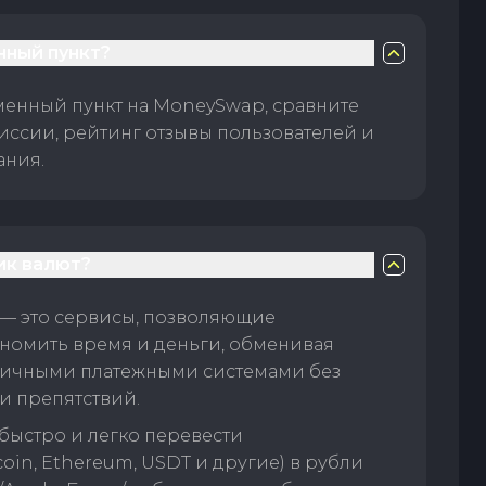
нный пункт?
менный пункт на MoneySwap, сравните
иссии, рейтинг отзывы пользователей и
ания.
ик валют?
— это сервисы, позволяющие
номить время и деньги, обменивая
личными платежными системами без
и препятствий.
быстро и легко перевести
oin, Ethereum, USDT и другие) в рубли