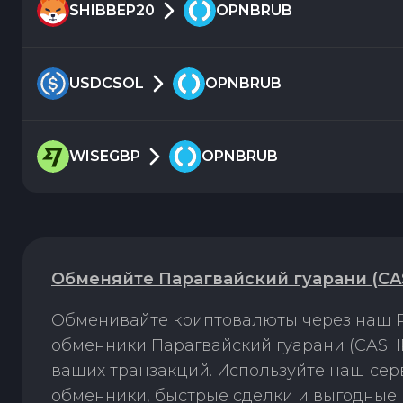
SHIBBEP20
OPNBRUB
USDCSOL
OPNBRUB
WISEGBP
OPNBRUB
Обменяйте Парагвайский гуарани (CA
Обменивайте криптовалюты через наш P
обменники Парагвайский гуарани (CASH
ваших транзакций. Используйте наш се
обменники, быстрые сделки и выгодные 