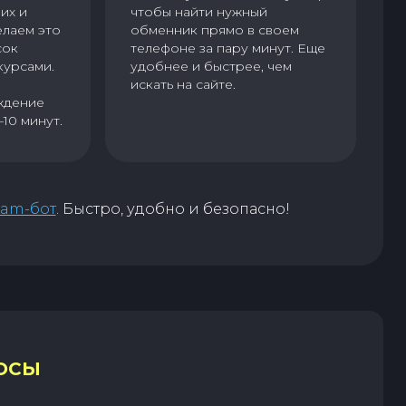
их и
чтобы найти нужный
елаем это
обменник прямо в своем
сок
телефоне за пару минут. Еще
курсами.
удобнее и быстрее, чем
искать на сайте.
ждение
–10 минут.
ram-бот
. Быстро, удобно и безопасно!
ОСЫ