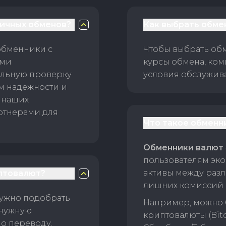
личных обменов?
Как выбрать обме
обменники с
Чтобы выбрать об
ами
курсы обмена, ком
ельную проверку
условия обслужив
ам надежности и
 наших
ртнерами для
Что такое обменн
Обменники валют
пользователям эко
активы между раз
птовалют?
лишних комиссий 
нужно подобрать
Например, можно 
 нужную
криптовалюты (Bitc
о переводу.