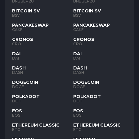
BNB
BNB
BNBBEP20
BNBBEP20
BITCOIN SV
BITCOIN SV
BSV
BSV
PANCAKESWAP
PANCAKESWAP
CAKE
CAKE
CRONOS
CRONOS
CRO
CRO
DAI
DAI
DAI
DAI
DASH
DASH
DASH
DASH
DOGECOIN
DOGECOIN
DOGE
DOGE
POLKADOT
POLKADOT
DOT
DOT
EOS
EOS
EOS
EOS
ETHEREUM CLASSIC
ETHEREUM CLASSIC
ETC
ETC