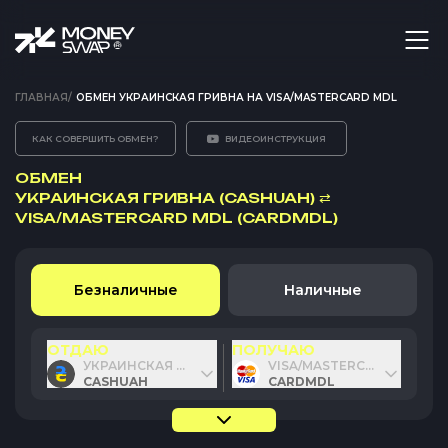
ГЛАВНАЯ
/
ОБМЕН УКРАИНСКАЯ ГРИВНА НА VISA/MASTERCARD MDL
КАК СОВЕРШИТЬ ОБМЕН?
ВИДЕОИНСТРУКЦИЯ
ОБМЕН
УКРАИНСКАЯ ГРИВНА (CASHUAH)
⇄
VISA/MASTERCARD MDL (CARDMDL)
Безналичные
Наличные
ОТДАЮ
ПОЛУЧАЮ
УКРАИНСКАЯ ГРИВНА
VISA/MASTERCARD MDL
CASHUAH
CARDMDL