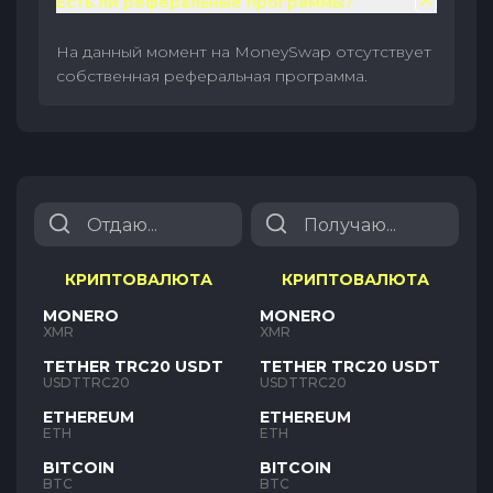
Есть ли реферальные программы?
На данный момент на MoneySwap отсутствует
собственная реферальная программа.
КРИПТОВАЛЮТА
КРИПТОВАЛЮТА
MONERO
MONERO
XMR
XMR
TETHER TRC20 USDT
TETHER TRC20 USDT
USDTTRC20
USDTTRC20
ETHEREUM
ETHEREUM
ETH
ETH
BITCOIN
BITCOIN
BTC
BTC