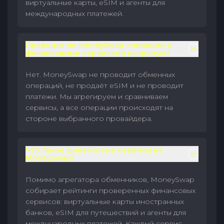
виртуальные карты, eSIM и агенты для
международных платежей.
Проводит ли MoneySwap операции с
финансовыми сервисами напрямую?
Нет. MoneySwap не проводит обменных
операций, не продаёт eSIM и не проводит
платежи. Мы агрегируем и сравниваем
сервисы, а все операции происходят на
стороне выбранного провайдера.
Что такое финансовые сервисы на
MoneySwap?
Помимо агрегатора обменников, MoneySwap
собирает рейтинги проверенных финансовых
сервисов: виртуальные карты иностранных
банков, eSIM для путешествий и агенты для
международных платежей. Каждый сервис