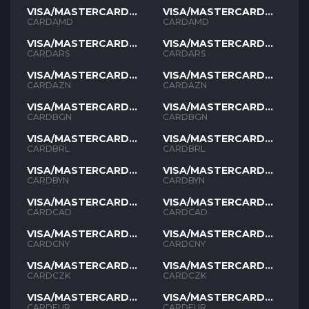
VISA/MASTERCARD
VISA/MASTERCARD
AMD
AMD
CARDAMD
CARDAMD
VISA/MASTERCARD
VISA/MASTERCARD
ARS
ARS
CARDARS
CARDARS
VISA/MASTERCARD
VISA/MASTERCARD
AZN
AZN
CARDAZN
CARDAZN
VISA/MASTERCARD
VISA/MASTERCARD
BGN
BGN
CARDBGN
CARDBGN
VISA/MASTERCARD
VISA/MASTERCARD
BRL
BRL
CARDBRL
CARDBRL
VISA/MASTERCARD
VISA/MASTERCARD
BYN
BYN
CARDBYN
CARDBYN
VISA/MASTERCARD
VISA/MASTERCARD
CAD
CAD
CARDCAD
CARDCAD
VISA/MASTERCARD
VISA/MASTERCARD
CNY
CNY
CARDCNY
CARDCNY
VISA/MASTERCARD
VISA/MASTERCARD
CZK
CZK
CARDCZK
CARDCZK
VISA/MASTERCARD
VISA/MASTERCARD
EUR
EUR
CARDEUR
CARDEUR