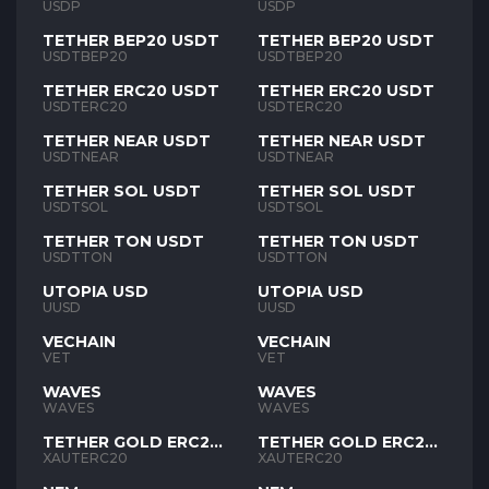
USDP
USDP
TETHER BEP20 USDT
TETHER BEP20 USDT
USDTBEP20
USDTBEP20
TETHER ERC20 USDT
TETHER ERC20 USDT
USDTERC20
USDTERC20
TETHER NEAR USDT
TETHER NEAR USDT
USDTNEAR
USDTNEAR
TETHER SOL USDT
TETHER SOL USDT
USDTSOL
USDTSOL
TETHER TON USDT
TETHER TON USDT
USDTTON
USDTTON
UTOPIA USD
UTOPIA USD
UUSD
UUSD
VECHAIN
VECHAIN
VET
VET
WAVES
WAVES
WAVES
WAVES
TETHER GOLD ERC20
TETHER GOLD ERC20
XAUT
XAUT
XAUTERC20
XAUTERC20