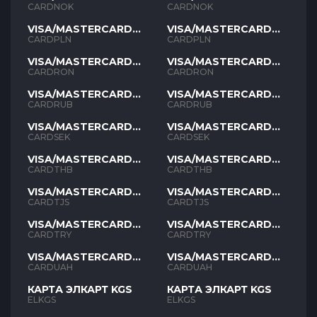
NOK
NOK
CARDNOK
CARDNOK
VISA/MASTERCARD
VISA/MASTERCARD
PLN
PLN
CARDPLN
CARDPLN
VISA/MASTERCARD
VISA/MASTERCARD
RON
RON
CARDRON
CARDRON
VISA/MASTERCARD
VISA/MASTERCARD
RUB
RUB
CARDRUB
CARDRUB
VISA/MASTERCARD
VISA/MASTERCARD
SEK
SEK
CARDSEK
CARDSEK
VISA/MASTERCARD
VISA/MASTERCARD
THB
THB
CARDTHB
CARDTHB
VISA/MASTERCARD
VISA/MASTERCARD
TJS
TJS
CARDTJS
CARDTJS
VISA/MASTERCARD
VISA/MASTERCARD
TYR
TYR
CARDTRY
CARDTRY
VISA/MASTERCARD
VISA/MASTERCARD
UAH
UAH
CARDUAH
CARDUAH
КАРТА ЭЛКАРТ KGS
КАРТА ЭЛКАРТ KGS
ELKGS
ELKGS