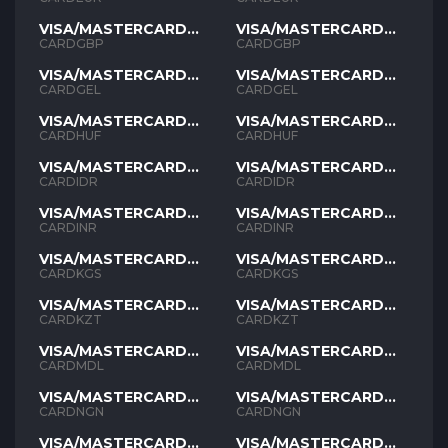
VISA/MASTERCARD
VISA/MASTERCARD
GBP
GBP
CARDGBP
CARDGBP
VISA/MASTERCARD
VISA/MASTERCARD
GEL
GEL
CARDGEL
CARDGEL
VISA/MASTERCARD
VISA/MASTERCARD
HUF
HUF
CARDHUF
CARDHUF
VISA/MASTERCARD
VISA/MASTERCARD
IDR
IDR
CARDIDR
CARDIDR
VISA/MASTERCARD
VISA/MASTERCARD
INR
INR
CARDINR
CARDINR
VISA/MASTERCARD
VISA/MASTERCARD
KGS
KGS
CARDKGS
CARDKGS
VISA/MASTERCARD
VISA/MASTERCARD
KZT
KZT
CARDKZT
CARDKZT
VISA/MASTERCARD
VISA/MASTERCARD
MDL
MDL
CARDMDL
CARDMDL
VISA/MASTERCARD
VISA/MASTERCARD
NGN
NGN
CARDNGN
CARDNGN
VISA/MASTERCARD
VISA/MASTERCARD