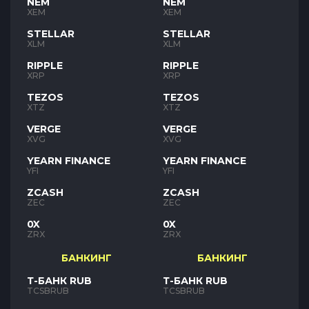
NEM
NEM
XEM
XEM
STELLAR
STELLAR
XLM
XLM
RIPPLE
RIPPLE
XRP
XRP
TEZOS
TEZOS
XTZ
XTZ
VERGE
VERGE
XVG
XVG
YEARN FINANCE
YEARN FINANCE
YFI
YFI
ZCASH
ZCASH
ZEC
ZEC
0X
0X
ZRX
ZRX
БАНКИНГ
БАНКИНГ
Т-БАНК RUB
Т-БАНК RUB
TCSBRUB
TCSBRUB