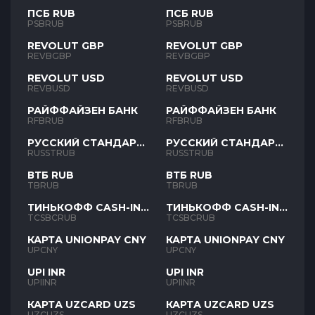
ПСБ RUB
ПСБ RUB
PSBRUB
PSBRUB
REVOLUT GBP
REVOLUT GBP
REVBGBP
REVBGBP
REVOLUT USD
REVOLUT USD
REVBUSD
REVBUSD
РАЙФФАЙЗЕН БАНК
РАЙФФАЙЗЕН БАНК
RFBRUB
RFBRUB
РУССКИЙ СТАНДАРТ
РУССКИЙ СТАНДАРТ
RUB
RUB
RUSSTRUB
RUSSTRUB
ВТБ RUB
ВТБ RUB
TBRUB
TBRUB
ТИНЬКОФФ CASH-IN
ТИНЬКОФФ CASH-IN
RUB
RUB
TCSBCRUB
TCSBCRUB
КАРТА UNIONPAY CNY
КАРТА UNIONPAY CNY
UPCNY
UPCNY
UPI INR
UPI INR
UPIINR
UPIINR
КАРТА UZCARD UZS
КАРТА UZCARD UZS
UZCUZS
UZCUZS