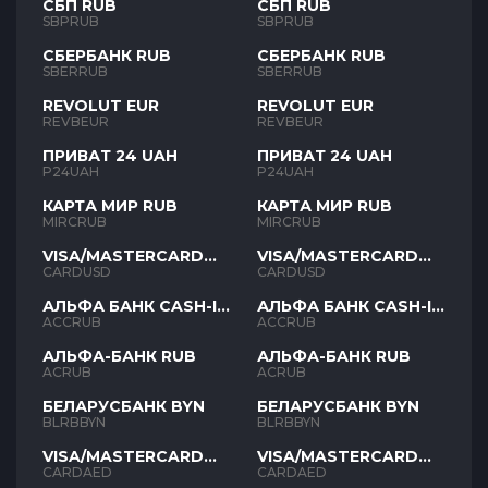
СБП RUB
СБП RUB
SBPRUB
SBPRUB
СБЕРБАНК RUB
СБЕРБАНК RUB
SBERRUB
SBERRUB
REVOLUT EUR
REVOLUT EUR
REVBEUR
REVBEUR
ПРИВАТ 24 UAH
ПРИВАТ 24 UAH
P24UAH
P24UAH
КАРТА МИР RUB
КАРТА МИР RUB
MIRCRUB
MIRCRUB
VISA/MASTERCARD
VISA/MASTERCARD
USD
USD
CARDUSD
CARDUSD
АЛЬФА БАНК CASH-IN
АЛЬФА БАНК CASH-IN
RUB
RUB
ACCRUB
ACCRUB
АЛЬФА-БАНК RUB
АЛЬФА-БАНК RUB
ACRUB
ACRUB
БЕЛАРУСБАНК BYN
БЕЛАРУСБАНК BYN
BLRBBYN
BLRBBYN
VISA/MASTERCARD
VISA/MASTERCARD
AED
AED
CARDAED
CARDAED