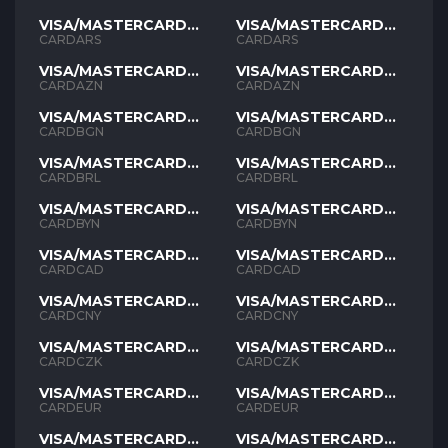
VISA/MASTERCARD
VISA/MASTERCARD
ARS
ARS
CARDARS
CARDARS
VISA/MASTERCARD
VISA/MASTERCARD
AZN
AZN
CARDAZN
CARDAZN
VISA/MASTERCARD
VISA/MASTERCARD
BGN
BGN
CARDBGN
CARDBGN
VISA/MASTERCARD
VISA/MASTERCARD
BRL
BRL
CARDBRL
CARDBRL
VISA/MASTERCARD
VISA/MASTERCARD
BYN
BYN
CARDBYN
CARDBYN
VISA/MASTERCARD
VISA/MASTERCARD
CAD
CAD
CARDCAD
CARDCAD
VISA/MASTERCARD
VISA/MASTERCARD
CNY
CNY
CARDCNY
CARDCNY
VISA/MASTERCARD
VISA/MASTERCARD
CZK
CZK
CARDCZK
CARDCZK
VISA/MASTERCARD
VISA/MASTERCARD
EUR
EUR
CARDEUR
CARDEUR
VISA/MASTERCARD
VISA/MASTERCARD