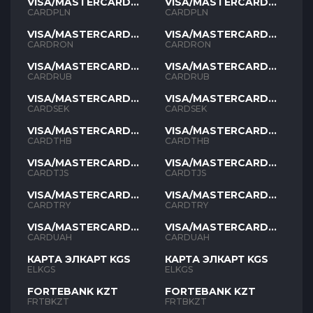
VISA/MASTERCARD
VISA/MASTERCARD
PLN
PLN
CARDPLN
CARDPLN
VISA/MASTERCARD
VISA/MASTERCARD
RON
RON
CARDRON
CARDRON
VISA/MASTERCARD
VISA/MASTERCARD
RUB
RUB
CARDRUB
CARDRUB
VISA/MASTERCARD
VISA/MASTERCARD
SEK
SEK
CARDSEK
CARDSEK
VISA/MASTERCARD
VISA/MASTERCARD
THB
THB
CARDTHB
CARDTHB
VISA/MASTERCARD
VISA/MASTERCARD
TJS
TJS
CARDTJS
CARDTJS
VISA/MASTERCARD
VISA/MASTERCARD
TYR
TYR
CARDTRY
CARDTRY
VISA/MASTERCARD
VISA/MASTERCARD
UAH
UAH
CARDUAH
CARDUAH
КАРТА ЭЛКАРТ KGS
КАРТА ЭЛКАРТ KGS
ELKGS
ELKGS
FORTEBANK KZT
FORTEBANK KZT
FRTBKZT
FRTBKZT