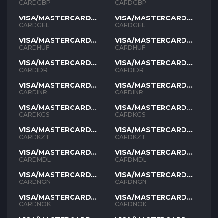
GBP
GBP
CARDGBP
CARDGBP
VISA/MASTERCARD
VISA/MASTERCARD
GEL
GEL
CARDGEL
CARDGEL
VISA/MASTERCARD
VISA/MASTERCARD
HUF
HUF
CARDHUF
CARDHUF
VISA/MASTERCARD
VISA/MASTERCARD
IDR
IDR
CARDIDR
CARDIDR
VISA/MASTERCARD
VISA/MASTERCARD
INR
INR
CARDINR
CARDINR
VISA/MASTERCARD
VISA/MASTERCARD
KGS
KGS
CARDKGS
CARDKGS
VISA/MASTERCARD
VISA/MASTERCARD
KZT
KZT
CARDKZT
CARDKZT
VISA/MASTERCARD
VISA/MASTERCARD
MDL
MDL
CARDMDL
CARDMDL
VISA/MASTERCARD
VISA/MASTERCARD
NGN
NGN
CARDNGN
CARDNGN
VISA/MASTERCARD
VISA/MASTERCARD
NOK
NOK
CARDNOK
CARDNOK