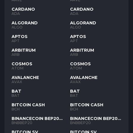
CARDANO
CARDANO
ADA
ADA
ALGORAND
ALGORAND
ALGO
ALGO
APTOS
APTOS
APT
APT
ARBITRUM
ARBITRUM
ARB
ARB
COSMOS
COSMOS
ATOM
ATOM
AVALANCHE
AVALANCHE
AVAX
AVAX
BAT
BAT
BAT
BAT
BITCOIN CASH
BITCOIN CASH
BCH
BCH
BINANCECOIN BEP20
BINANCECOIN BEP20
BNB
BNB
BNBBEP20
BNBBEP20
BITCOIN SV
BITCOIN SV