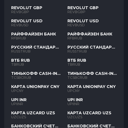
REVOLUT GBP
REVOLUT GBP
REVBGBP
REVBGBP
REVOLUT USD
REVOLUT USD
REVBUSD
REVBUSD
РАЙФФАЙЗЕН БАНК
РАЙФФАЙЗЕН БАНК
RFBRUB
RFBRUB
РУССКИЙ СТАНДАРТ
РУССКИЙ СТАНДАРТ
RUB
RUB
RUSSTRUB
RUSSTRUB
ВТБ RUB
ВТБ RUB
TBRUB
TBRUB
ТИНЬКОФФ CASH-IN
ТИНЬКОФФ CASH-IN
RUB
RUB
TCSBCRUB
TCSBCRUB
КАРТА UNIONPAY CNY
КАРТА UNIONPAY CNY
UPCNY
UPCNY
UPI INR
UPI INR
UPIINR
UPIINR
КАРТА UZCARD UZS
КАРТА UZCARD UZS
UZCUZS
UZCUZS
БАНКОВСКИЙ СЧЕТ
БАНКОВСКИЙ СЧЕТ