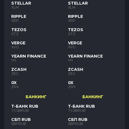
STELLAR
STELLAR
XLM
XLM
RIPPLE
RIPPLE
XRP
XRP
TEZOS
TEZOS
XTZ
XTZ
VERGE
VERGE
XVG
XVG
YEARN FINANCE
YEARN FINANCE
YFI
YFI
ZCASH
ZCASH
ZEC
ZEC
0X
0X
ZRX
ZRX
БАНКИНГ
БАНКИНГ
Т-БАНК RUB
Т-БАНК RUB
TCSBRUB
TCSBRUB
СБП RUB
СБП RUB
SBPRUB
SBPRUB