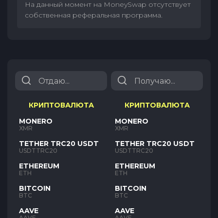
На данный момент на MoneySwap отсутствует
собственная реферальная программа.
КРИПТОВАЛЮТА
КРИПТОВАЛЮТА
MONERO
MONERO
XMR
XMR
TETHER TRC20 USDT
TETHER TRC20 USDT
USDTTRC20
USDTTRC20
ETHEREUM
ETHEREUM
ETH
ETH
BITCOIN
BITCOIN
BTC
BTC
AAVE
AAVE
AAVE
AAVE