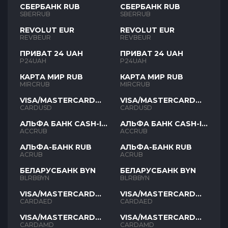
СБЕРБАНК RUB
СБЕРБАНК RUB
SBERRUB
SBERRUB
REVOLUT EUR
REVOLUT EUR
REVBEUR
REVBEUR
ПРИВАТ 24 UAH
ПРИВАТ 24 UAH
P24UAH
P24UAH
КАРТА МИР RUB
КАРТА МИР RUB
MIRCRUB
MIRCRUB
VISA/MASTERCARD
VISA/MASTERCARD
USD
USD
CARDUSD
CARDUSD
АЛЬФА БАНК CASH-IN
АЛЬФА БАНК CASH-IN
RUB
RUB
ACCRUB
ACCRUB
АЛЬФА-БАНК RUB
АЛЬФА-БАНК RUB
ACRUB
ACRUB
БЕЛАРУСБАНК BYN
БЕЛАРУСБАНК BYN
BLRBBYN
BLRBBYN
VISA/MASTERCARD
VISA/MASTERCARD
AED
AED
CARDAED
CARDAED
VISA/MASTERCARD
VISA/MASTERCARD
AMD
AMD
CARDAMD
CARDAMD