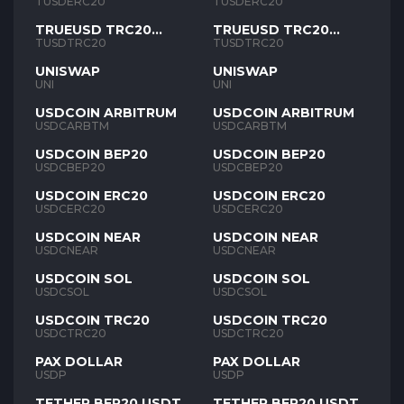
TUSD
TUSD
TUSDERC20
TUSDERC20
TRUEUSD TRC20
TRUEUSD TRC20
TUSD
TUSD
TUSDTRC20
TUSDTRC20
UNISWAP
UNISWAP
UNI
UNI
USDCOIN ARBITRUM
USDCOIN ARBITRUM
USDCARBTM
USDCARBTM
USDCOIN BEP20
USDCOIN BEP20
USDCBEP20
USDCBEP20
USDCOIN ERC20
USDCOIN ERC20
USDCERC20
USDCERC20
USDCOIN NEAR
USDCOIN NEAR
USDCNEAR
USDCNEAR
USDCOIN SOL
USDCOIN SOL
USDCSOL
USDCSOL
USDCOIN TRC20
USDCOIN TRC20
USDCTRC20
USDCTRC20
PAX DOLLAR
PAX DOLLAR
USDP
USDP
TETHER BEP20 USDT
TETHER BEP20 USDT