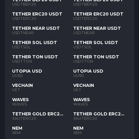
USDTBEP20
USDTBEP20
TETHER ERC20 USDT
TETHER ERC20 USDT
USDTERC20
USDTERC20
TETHER NEAR USDT
TETHER NEAR USDT
USDTNEAR
USDTNEAR
TETHER SOL USDT
TETHER SOL USDT
USDTSOL
USDTSOL
TETHER TON USDT
TETHER TON USDT
USDTTON
USDTTON
UTOPIA USD
UTOPIA USD
UUSD
UUSD
VECHAIN
VECHAIN
VET
VET
WAVES
WAVES
WAVES
WAVES
TETHER GOLD ERC20
TETHER GOLD ERC20
XAUT
XAUT
XAUTERC20
XAUTERC20
NEM
NEM
XEM
XEM