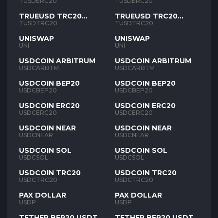
TUSD
TUSD
TUSDERC20
TUSDERC20
TRUEUSD TRC20
TRUEUSD TRC20
TUSD
TUSD
TUSDTRC20
TUSDTRC20
UNISWAP
UNISWAP
UNI
UNI
USDCOIN ARBITRUM
USDCOIN ARBITRUM
USDCARBTM
USDCARBTM
USDCOIN BEP20
USDCOIN BEP20
USDCBEP20
USDCBEP20
USDCOIN ERC20
USDCOIN ERC20
USDCERC20
USDCERC20
USDCOIN NEAR
USDCOIN NEAR
USDCNEAR
USDCNEAR
USDCOIN SOL
USDCOIN SOL
USDCSOL
USDCSOL
USDCOIN TRC20
USDCOIN TRC20
USDCTRC20
USDCTRC20
PAX DOLLAR
PAX DOLLAR
USDP
USDP
TETHER BEP20 USDT
TETHER BEP20 USDT