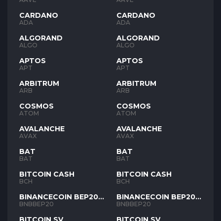
CARDANO
CARDANO
ADA
ADA
ALGORAND
ALGORAND
ALGO
ALGO
APTOS
APTOS
APT
APT
ARBITRUM
ARBITRUM
ARB
ARB
COSMOS
COSMOS
ATOM
ATOM
AVALANCHE
AVALANCHE
AVAX
AVAX
BAT
BAT
BAT
BAT
BITCOIN CASH
BITCOIN CASH
BCH
BCH
BINANCECOIN BEP20
BINANCECOIN BEP20
BNB
BNB
BNBBEP20
BNBBEP20
BITCOIN SV
BITCOIN SV