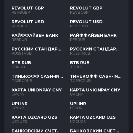
REVOLUT GBP
REVOLUT GBP
REVBGBP
REVBGBP
REVOLUT USD
REVOLUT USD
REVBUSD
REVBUSD
РАЙФФАЙЗЕН БАНК
РАЙФФАЙЗЕН БАНК
RFBRUB
RFBRUB
РУССКИЙ СТАНДАРТ
РУССКИЙ СТАНДАРТ
RUB
RUB
RUSSTRUB
RUSSTRUB
ВТБ RUB
ВТБ RUB
TBRUB
TBRUB
ТИНЬКОФФ CASH-IN
ТИНЬКОФФ CASH-IN
RUB
RUB
TCSBCRUB
TCSBCRUB
КАРТА UNIONPAY CNY
КАРТА UNIONPAY CNY
UPCNY
UPCNY
UPI INR
UPI INR
UPIINR
UPIINR
КАРТА UZCARD UZS
КАРТА UZCARD UZS
UZCUZS
UZCUZS
БАНКОВСКИЙ СЧЕТ
БАНКОВСКИЙ СЧЕТ