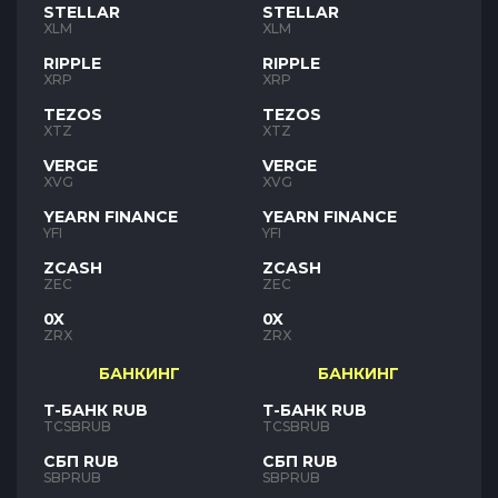
STELLAR
STELLAR
XLM
XLM
RIPPLE
RIPPLE
XRP
XRP
TEZOS
TEZOS
XTZ
XTZ
VERGE
VERGE
XVG
XVG
YEARN FINANCE
YEARN FINANCE
YFI
YFI
ZCASH
ZCASH
ZEC
ZEC
0X
0X
ZRX
ZRX
БАНКИНГ
БАНКИНГ
Т-БАНК RUB
Т-БАНК RUB
TCSBRUB
TCSBRUB
СБП RUB
СБП RUB
SBPRUB
SBPRUB