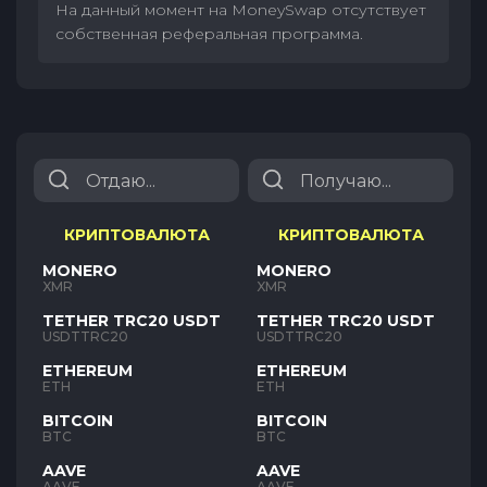
На данный момент на MoneySwap отсутствует
собственная реферальная программа.
КРИПТОВАЛЮТА
КРИПТОВАЛЮТА
MONERO
MONERO
XMR
XMR
TETHER TRC20 USDT
TETHER TRC20 USDT
USDTTRC20
USDTTRC20
ETHEREUM
ETHEREUM
ETH
ETH
BITCOIN
BITCOIN
BTC
BTC
AAVE
AAVE
AAVE
AAVE