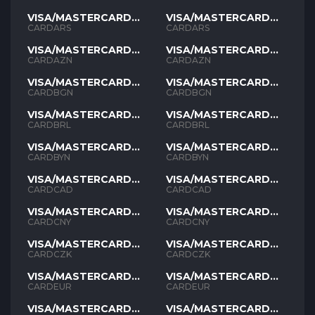
VISA/MASTERCARD
VISA/MASTERCARD
ARS
ARS
CARDARS
CARDARS
VISA/MASTERCARD
VISA/MASTERCARD
AZN
AZN
CARDAZN
CARDAZN
VISA/MASTERCARD
VISA/MASTERCARD
BGN
BGN
CARDBGN
CARDBGN
VISA/MASTERCARD
VISA/MASTERCARD
BRL
BRL
CARDBRL
CARDBRL
VISA/MASTERCARD
VISA/MASTERCARD
BYN
BYN
CARDBYN
CARDBYN
VISA/MASTERCARD
VISA/MASTERCARD
CAD
CAD
CARDCAD
CARDCAD
VISA/MASTERCARD
VISA/MASTERCARD
CNY
CNY
CARDCNY
CARDCNY
VISA/MASTERCARD
VISA/MASTERCARD
CZK
CZK
CARDCZK
CARDCZK
VISA/MASTERCARD
VISA/MASTERCARD
EUR
EUR
CARDEUR
CARDEUR
VISA/MASTERCARD
VISA/MASTERCARD