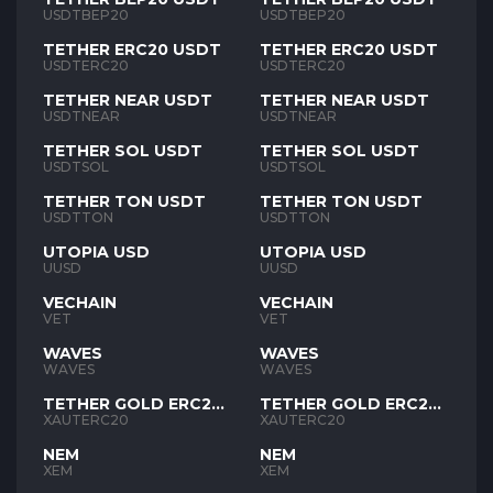
USDTBEP20
USDTBEP20
TETHER ERC20 USDT
TETHER ERC20 USDT
USDTERC20
USDTERC20
TETHER NEAR USDT
TETHER NEAR USDT
USDTNEAR
USDTNEAR
TETHER SOL USDT
TETHER SOL USDT
USDTSOL
USDTSOL
TETHER TON USDT
TETHER TON USDT
USDTTON
USDTTON
UTOPIA USD
UTOPIA USD
UUSD
UUSD
VECHAIN
VECHAIN
VET
VET
WAVES
WAVES
WAVES
WAVES
TETHER GOLD ERC20
TETHER GOLD ERC20
XAUT
XAUT
XAUTERC20
XAUTERC20
NEM
NEM
XEM
XEM