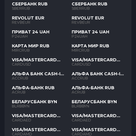
СБЕРБАНК RUB
СБЕРБАНК RUB
SBERRUB
SBERRUB
REVOLUT EUR
REVOLUT EUR
REVBEUR
REVBEUR
ПРИВАТ 24 UAH
ПРИВАТ 24 UAH
P24UAH
P24UAH
КАРТА МИР RUB
КАРТА МИР RUB
MIRCRUB
MIRCRUB
VISA/MASTERCARD
VISA/MASTERCARD
USD
USD
CARDUSD
CARDUSD
АЛЬФА БАНК CASH-IN
АЛЬФА БАНК CASH-IN
RUB
RUB
ACCRUB
ACCRUB
АЛЬФА-БАНК RUB
АЛЬФА-БАНК RUB
ACRUB
ACRUB
БЕЛАРУСБАНК BYN
БЕЛАРУСБАНК BYN
BLRBBYN
BLRBBYN
VISA/MASTERCARD
VISA/MASTERCARD
AED
AED
CARDAED
CARDAED
VISA/MASTERCARD
VISA/MASTERCARD
AMD
AMD
CARDAMD
CARDAMD