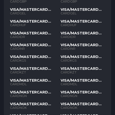
GBP
GBP
CARDGBP
CARDGBP
VISA/MASTERCARD
VISA/MASTERCARD
GEL
GEL
CARDGEL
CARDGEL
VISA/MASTERCARD
VISA/MASTERCARD
HUF
HUF
CARDHUF
CARDHUF
VISA/MASTERCARD
VISA/MASTERCARD
IDR
IDR
CARDIDR
CARDIDR
VISA/MASTERCARD
VISA/MASTERCARD
INR
INR
CARDINR
CARDINR
VISA/MASTERCARD
VISA/MASTERCARD
KGS
KGS
CARDKGS
CARDKGS
VISA/MASTERCARD
VISA/MASTERCARD
KZT
KZT
CARDKZT
CARDKZT
VISA/MASTERCARD
VISA/MASTERCARD
MDL
MDL
CARDMDL
CARDMDL
VISA/MASTERCARD
VISA/MASTERCARD
NGN
NGN
CARDNGN
CARDNGN
VISA/MASTERCARD
VISA/MASTERCARD
NOK
NOK
CARDNOK
CARDNOK