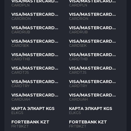
VISA/MASTERCARD
VISA/MASTERCARD
PLN
PLN
CARDPLN
CARDPLN
VISA/MASTERCARD
VISA/MASTERCARD
RON
RON
CARDRON
CARDRON
VISA/MASTERCARD
VISA/MASTERCARD
RUB
RUB
CARDRUB
CARDRUB
VISA/MASTERCARD
VISA/MASTERCARD
SEK
SEK
CARDSEK
CARDSEK
VISA/MASTERCARD
VISA/MASTERCARD
THB
THB
CARDTHB
CARDTHB
VISA/MASTERCARD
VISA/MASTERCARD
TJS
TJS
CARDTJS
CARDTJS
VISA/MASTERCARD
VISA/MASTERCARD
TYR
TYR
CARDTRY
CARDTRY
VISA/MASTERCARD
VISA/MASTERCARD
UAH
UAH
CARDUAH
CARDUAH
КАРТА ЭЛКАРТ KGS
КАРТА ЭЛКАРТ KGS
ELKGS
ELKGS
FORTEBANK KZT
FORTEBANK KZT
FRTBKZT
FRTBKZT