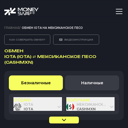
ГЛАВНАЯ
/
ОБМЕН IOTA НА МЕКСИКАНСКОЕ ПЕСО
КАК СОВЕРШИТЬ ОБМЕН?
ВИДЕОИНСТРУКЦИЯ
ОБМЕН
IOTA (IOTA)
⇄
МЕКСИКАНСКОЕ ПЕСО
(CASHMXN)
Безналичные
Наличные
ОТДАЮ
ПОЛУЧАЮ
IOTA
МЕКСИКАНСКОЕ ПЕСО
IOTA
CASHMXN