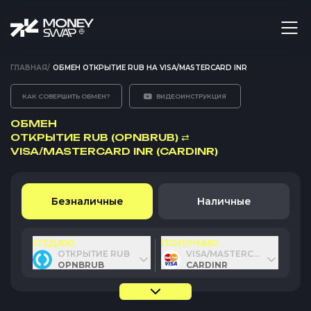
ГЛАВНАЯ
/
ОБМЕН ОТКРЫТИЕ RUB НА VISA/MASTERCARD INR
КАК СОВЕРШИТЬ ОБМЕН?
ВИДЕОИНСТРУКЦИЯ
ОБМЕН
ОТКРЫТИЕ RUB (OPNBRUB)
⇄
VISA/MASTERCARD INR (CARDINR)
Безналичные
Наличные
ОТДАЮ
ПОЛУЧАЮ
ОТКРЫТИЕ RUB
VISA/MASTERCARD INR
OPNBRUB
CARDINR