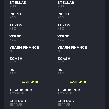
STELLAR
STELLAR
XLM
XLM
RIPPLE
RIPPLE
XRP
XRP
TEZOS
TEZOS
XTZ
XTZ
VERGE
VERGE
XVG
XVG
YEARN FINANCE
YEARN FINANCE
YFI
YFI
ZCASH
ZCASH
ZEC
ZEC
0X
0X
ZRX
ZRX
БАНКИНГ
БАНКИНГ
Т-БАНК RUB
Т-БАНК RUB
TCSBRUB
TCSBRUB
СБП RUB
СБП RUB
SBPRUB
SBPRUB