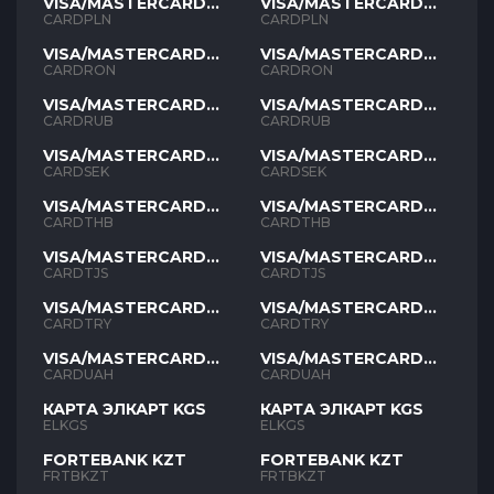
VISA/MASTERCARD
VISA/MASTERCARD
PLN
PLN
CARDPLN
CARDPLN
VISA/MASTERCARD
VISA/MASTERCARD
RON
RON
CARDRON
CARDRON
VISA/MASTERCARD
VISA/MASTERCARD
RUB
RUB
CARDRUB
CARDRUB
VISA/MASTERCARD
VISA/MASTERCARD
SEK
SEK
CARDSEK
CARDSEK
VISA/MASTERCARD
VISA/MASTERCARD
THB
THB
CARDTHB
CARDTHB
VISA/MASTERCARD
VISA/MASTERCARD
TJS
TJS
CARDTJS
CARDTJS
VISA/MASTERCARD
VISA/MASTERCARD
TYR
TYR
CARDTRY
CARDTRY
VISA/MASTERCARD
VISA/MASTERCARD
UAH
UAH
CARDUAH
CARDUAH
КАРТА ЭЛКАРТ KGS
КАРТА ЭЛКАРТ KGS
ELKGS
ELKGS
FORTEBANK KZT
FORTEBANK KZT
FRTBKZT
FRTBKZT