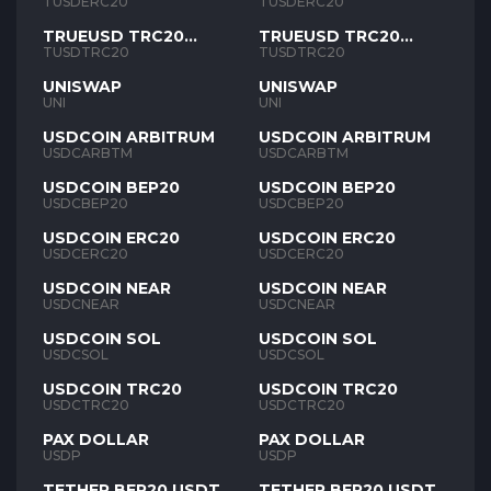
TUSD
TUSD
TUSDERC20
TUSDERC20
TRUEUSD TRC20
TRUEUSD TRC20
TUSD
TUSD
TUSDTRC20
TUSDTRC20
UNISWAP
UNISWAP
UNI
UNI
USDCOIN ARBITRUM
USDCOIN ARBITRUM
USDCARBTM
USDCARBTM
USDCOIN BEP20
USDCOIN BEP20
USDCBEP20
USDCBEP20
USDCOIN ERC20
USDCOIN ERC20
USDCERC20
USDCERC20
USDCOIN NEAR
USDCOIN NEAR
USDCNEAR
USDCNEAR
USDCOIN SOL
USDCOIN SOL
USDCSOL
USDCSOL
USDCOIN TRC20
USDCOIN TRC20
USDCTRC20
USDCTRC20
PAX DOLLAR
PAX DOLLAR
USDP
USDP
TETHER BEP20 USDT
TETHER BEP20 USDT