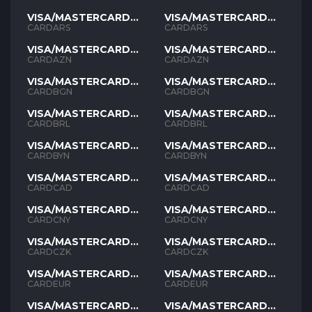
VISA/MASTERCARD
VISA/MASTERCARD
ARS
ARS
CARDARS
CARDARS
VISA/MASTERCARD
VISA/MASTERCARD
AZN
AZN
CARDAZN
CARDAZN
VISA/MASTERCARD
VISA/MASTERCARD
BGN
BGN
CARDBGN
CARDBGN
VISA/MASTERCARD
VISA/MASTERCARD
BRL
BRL
CARDBRL
CARDBRL
VISA/MASTERCARD
VISA/MASTERCARD
BYN
BYN
CARDBYN
CARDBYN
VISA/MASTERCARD
VISA/MASTERCARD
CAD
CAD
CARDCAD
CARDCAD
VISA/MASTERCARD
VISA/MASTERCARD
CNY
CNY
CARDCNY
CARDCNY
VISA/MASTERCARD
VISA/MASTERCARD
CZK
CZK
CARDCZK
CARDCZK
VISA/MASTERCARD
VISA/MASTERCARD
EUR
EUR
CARDEUR
CARDEUR
VISA/MASTERCARD
VISA/MASTERCARD