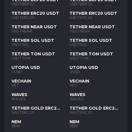
USDTBEP20
USDTBEP20
TETHER ERC20 USDT
TETHER ERC20 USDT
USDTERC20
USDTERC20
TETHER NEAR USDT
TETHER NEAR USDT
USDTNEAR
USDTNEAR
TETHER SOL USDT
TETHER SOL USDT
USDTSOL
USDTSOL
TETHER TON USDT
TETHER TON USDT
USDTTON
USDTTON
UTOPIA USD
UTOPIA USD
UUSD
UUSD
VECHAIN
VECHAIN
VET
VET
WAVES
WAVES
WAVES
WAVES
TETHER GOLD ERC20
TETHER GOLD ERC20
XAUT
XAUT
XAUTERC20
XAUTERC20
NEM
NEM
XEM
XEM