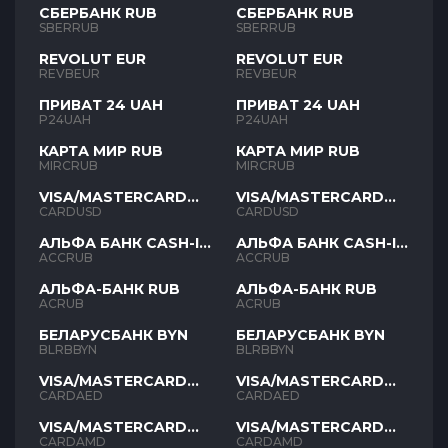
СБЕРБАНК RUB
СБЕРБАНК RUB
SBERRUB
SBERRUB
REVOLUT EUR
REVOLUT EUR
REVBEUR
REVBEUR
ПРИВАТ 24 UAH
ПРИВАТ 24 UAH
P24UAH
P24UAH
КАРТА МИР RUB
КАРТА МИР RUB
MIRCRUB
MIRCRUB
VISA/MASTERCARD
VISA/MASTERCARD
USD
USD
CARDUSD
CARDUSD
АЛЬФА БАНК CASH-IN
АЛЬФА БАНК CASH-IN
RUB
RUB
ACCRUB
ACCRUB
АЛЬФА-БАНК RUB
АЛЬФА-БАНК RUB
ACRUB
ACRUB
БЕЛАРУСБАНК BYN
БЕЛАРУСБАНК BYN
BLRBBYN
BLRBBYN
VISA/MASTERCARD
VISA/MASTERCARD
AED
AED
CARDAED
CARDAED
VISA/MASTERCARD
VISA/MASTERCARD
AMD
AMD
CARDAMD
CARDAMD