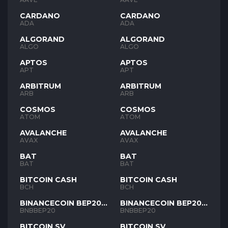
CARDANO
CARDANO
ADA
ADA
ALGORAND
ALGORAND
ALGO
ALGO
APTOS
APTOS
APT
APT
ARBITRUM
ARBITRUM
ARB
ARB
COSMOS
COSMOS
ATOM
ATOM
AVALANCHE
AVALANCHE
AVAX
AVAX
BAT
BAT
BAT
BAT
BITCOIN CASH
BITCOIN CASH
BCH
BCH
BINANCECOIN BEP20
BINANCECOIN BEP20
BNB
BNB
BNBBEP20
BNBBEP20
BITCOIN SV
BITCOIN SV