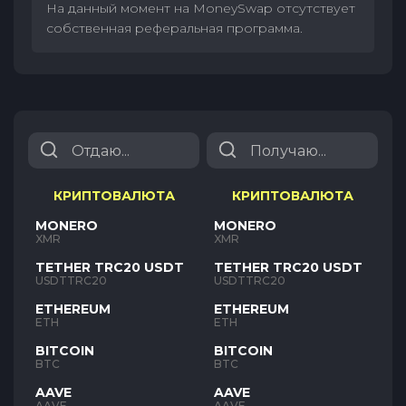
На данный момент на MoneySwap отсутствует
собственная реферальная программа.
КРИПТОВАЛЮТА
КРИПТОВАЛЮТА
MONERO
MONERO
XMR
XMR
TETHER TRC20 USDT
TETHER TRC20 USDT
USDTTRC20
USDTTRC20
ETHEREUM
ETHEREUM
ETH
ETH
BITCOIN
BITCOIN
BTC
BTC
AAVE
AAVE
AAVE
AAVE