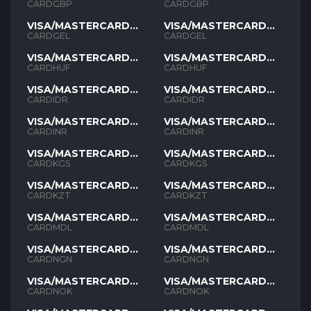
GBP
GBP
CARDGBP
CARDGBP
VISA/MASTERCARD
VISA/MASTERCARD
GEL
GEL
CARDGEL
CARDGEL
VISA/MASTERCARD
VISA/MASTERCARD
HUF
HUF
CARDHUF
CARDHUF
VISA/MASTERCARD
VISA/MASTERCARD
IDR
IDR
CARDIDR
CARDIDR
VISA/MASTERCARD
VISA/MASTERCARD
INR
INR
CARDINR
CARDINR
VISA/MASTERCARD
VISA/MASTERCARD
KGS
KGS
CARDKGS
CARDKGS
VISA/MASTERCARD
VISA/MASTERCARD
KZT
KZT
CARDKZT
CARDKZT
VISA/MASTERCARD
VISA/MASTERCARD
MDL
MDL
CARDMDL
CARDMDL
VISA/MASTERCARD
VISA/MASTERCARD
NGN
NGN
CARDNGN
CARDNGN
VISA/MASTERCARD
VISA/MASTERCARD
NOK
NOK
CARDNOK
CARDNOK