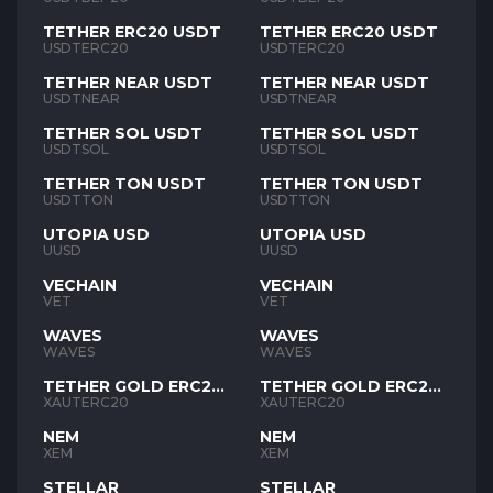
TETHER ERC20 USDT
TETHER ERC20 USDT
USDTERC20
USDTERC20
TETHER NEAR USDT
TETHER NEAR USDT
USDTNEAR
USDTNEAR
TETHER SOL USDT
TETHER SOL USDT
USDTSOL
USDTSOL
TETHER TON USDT
TETHER TON USDT
USDTTON
USDTTON
UTOPIA USD
UTOPIA USD
UUSD
UUSD
VECHAIN
VECHAIN
VET
VET
WAVES
WAVES
WAVES
WAVES
TETHER GOLD ERC20
TETHER GOLD ERC20
XAUT
XAUT
XAUTERC20
XAUTERC20
NEM
NEM
XEM
XEM
STELLAR
STELLAR