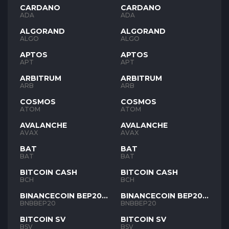
CARDANO
CARDANO
ADA
ADA
ALGORAND
ALGORAND
ALGO
ALGO
APTOS
APTOS
APT
APT
ARBITRUM
ARBITRUM
ARB
ARB
COSMOS
COSMOS
ATOM
ATOM
AVALANCHE
AVALANCHE
AVAX
AVAX
BAT
BAT
BAT
BAT
BITCOIN CASH
BITCOIN CASH
BCH
BCH
BINANCECOIN BEP20
BINANCECOIN BEP20
BNB
BNB
BNBBEP20
BNBBEP20
BITCOIN SV
BITCOIN SV
BSV
BSV