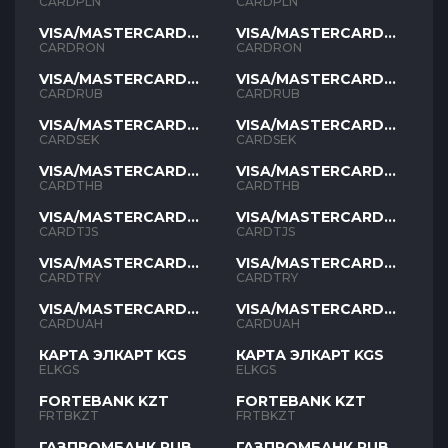
PLN
PLN
CARDPLN
CARDPLN
VISA/MASTERCARD
VISA/MASTERCARD
RON
RON
CARDRON
CARDRON
VISA/MASTERCARD
VISA/MASTERCARD
RUB
RUB
CARDRUB
CARDRUB
VISA/MASTERCARD
VISA/MASTERCARD
SEK
SEK
CARDSEK
CARDSEK
VISA/MASTERCARD
VISA/MASTERCARD
THB
THB
CARDTHB
CARDTHB
VISA/MASTERCARD
VISA/MASTERCARD
TJS
TJS
CARDTJS
CARDTJS
VISA/MASTERCARD
VISA/MASTERCARD
TYR
TYR
CARDTRY
CARDTRY
VISA/MASTERCARD
VISA/MASTERCARD
UAH
UAH
CARDUAH
CARDUAH
КАРТА ЭЛКАРТ KGS
КАРТА ЭЛКАРТ KGS
ELKGS
ELKGS
FORTEBANK KZT
FORTEBANK KZT
FRTBKZT
FRTBKZT
ГАЗПРОМБАНК RUB
ГАЗПРОМБАНК RUB