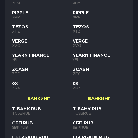
XLM
XLM
RIPPLE
RIPPLE
XRP
XRP
TEZOS
TEZOS
XTZ
XTZ
VERGE
VERGE
XVG
XVG
YEARN FINANCE
YEARN FINANCE
YFI
YFI
ZCASH
ZCASH
ZEC
ZEC
0X
0X
ZRX
ZRX
БАНКИНГ
БАНКИНГ
Т-БАНК RUB
Т-БАНК RUB
TCSBRUB
TCSBRUB
СБП RUB
СБП RUB
SBPRUB
SBPRUB
СБЕРБАНК RUB
СБЕРБАНК RUB