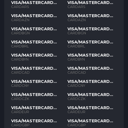
VISA/MASTERCARD
VISA/MASTERCARD
ARS
ARS
CARDARS
CARDARS
VISA/MASTERCARD
VISA/MASTERCARD
AZN
AZN
CARDAZN
CARDAZN
VISA/MASTERCARD
VISA/MASTERCARD
BGN
BGN
CARDBGN
CARDBGN
VISA/MASTERCARD
VISA/MASTERCARD
BRL
BRL
CARDBRL
CARDBRL
VISA/MASTERCARD
VISA/MASTERCARD
BYN
BYN
CARDBYN
CARDBYN
VISA/MASTERCARD
VISA/MASTERCARD
CAD
CAD
CARDCAD
CARDCAD
VISA/MASTERCARD
VISA/MASTERCARD
CNY
CNY
CARDCNY
CARDCNY
VISA/MASTERCARD
VISA/MASTERCARD
CZK
CZK
CARDCZK
CARDCZK
VISA/MASTERCARD
VISA/MASTERCARD
EUR
EUR
CARDEUR
CARDEUR
VISA/MASTERCARD
VISA/MASTERCARD
GBP
GBP
CARDGBP
CARDGBP