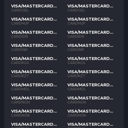
VISA/MASTERCARD
VISA/MASTERCARD
GEL
GEL
CARDGEL
CARDGEL
VISA/MASTERCARD
VISA/MASTERCARD
HUF
HUF
CARDHUF
CARDHUF
VISA/MASTERCARD
VISA/MASTERCARD
IDR
IDR
CARDIDR
CARDIDR
VISA/MASTERCARD
VISA/MASTERCARD
INR
INR
CARDINR
CARDINR
VISA/MASTERCARD
VISA/MASTERCARD
KGS
KGS
CARDKGS
CARDKGS
VISA/MASTERCARD
VISA/MASTERCARD
KZT
KZT
CARDKZT
CARDKZT
VISA/MASTERCARD
VISA/MASTERCARD
MDL
MDL
CARDMDL
CARDMDL
VISA/MASTERCARD
VISA/MASTERCARD
NGN
NGN
CARDNGN
CARDNGN
VISA/MASTERCARD
VISA/MASTERCARD
NOK
NOK
CARDNOK
CARDNOK
VISA/MASTERCARD
VISA/MASTERCARD