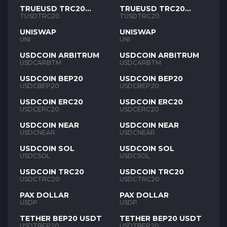
TRUEUSD TRC20
TRUEUSD TRC20
TUSD
TUSD
TUSDTRC20
TUSDTRC20
UNISWAP
UNISWAP
UNI
UNI
USDCOIN ARBITRUM
USDCOIN ARBITRUM
USDCARBTM
USDCARBTM
USDCOIN BEP20
USDCOIN BEP20
USDCBEP20
USDCBEP20
USDCOIN ERC20
USDCOIN ERC20
USDCERC20
USDCERC20
USDCOIN NEAR
USDCOIN NEAR
USDCNEAR
USDCNEAR
USDCOIN SOL
USDCOIN SOL
USDCSOL
USDCSOL
USDCOIN TRC20
USDCOIN TRC20
USDCTRC20
USDCTRC20
PAX DOLLAR
PAX DOLLAR
USDP
USDP
TETHER BEP20 USDT
TETHER BEP20 USDT
USDTBEP20
USDTBEP20