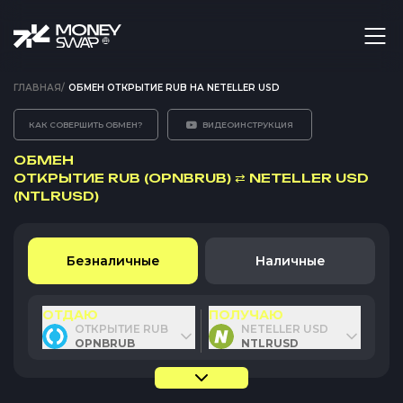
ГЛАВНАЯ
/
ОБМЕН ОТКРЫТИЕ RUB НА NETELLER USD
КАК СОВЕРШИТЬ ОБМЕН?
ВИДЕОИНСТРУКЦИЯ
ОБМЕН
ОТКРЫТИЕ RUB (OPNBRUB)
⇄
NETELLER USD
(NTLRUSD)
Безналичные
Наличные
ОТДАЮ
ПОЛУЧАЮ
ОТКРЫТИЕ RUB
NETELLER USD
OPNBRUB
NTLRUSD