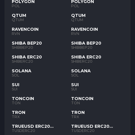
POLYGON
POLYGON
POL
POL
QTUM
QTUM
QTUM
QTUM
RAVENCOIN
RAVENCOIN
RVN
RVN
SHIBA BEP20
SHIBA BEP20
SHIBBEP20
SHIBBEP20
SHIBA ERC20
SHIBA ERC20
SHIBERC20
SHIBERC20
SOLANA
SOLANA
SOL
SOL
SUI
SUI
SUI
SUI
TONCOIN
TONCOIN
TON
TON
TRON
TRON
TRX
TRX
TRUEUSD ERC20
TRUEUSD ERC20
TUSD
TUSD
TUSDERC20
TUSDERC20