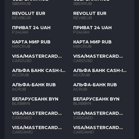
SBERRUB
SBERRUB
REVOLUT EUR
REVOLUT EUR
REVBEUR
REVBEUR
ПРИВАТ 24 UAH
ПРИВАТ 24 UAH
P24UAH
P24UAH
КАРТА МИР RUB
КАРТА МИР RUB
MIRCRUB
MIRCRUB
VISA/MASTERCARD
VISA/MASTERCARD
USD
USD
CARDUSD
CARDUSD
АЛЬФА БАНК CASH-IN
АЛЬФА БАНК CASH-IN
RUB
RUB
ACCRUB
ACCRUB
АЛЬФА-БАНК RUB
АЛЬФА-БАНК RUB
ACRUB
ACRUB
БЕЛАРУСБАНК BYN
БЕЛАРУСБАНК BYN
BLRBBYN
BLRBBYN
VISA/MASTERCARD
VISA/MASTERCARD
AED
AED
CARDAED
CARDAED
VISA/MASTERCARD
VISA/MASTERCARD
AMD
AMD
CARDAMD
CARDAMD