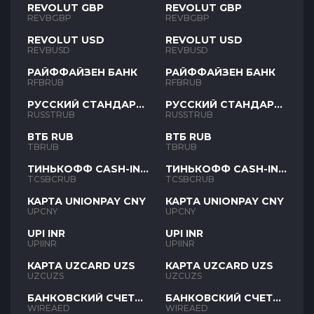
REVOLUT GBP
REVOLUT GBP
REVBGBP
REVBGBP
REVOLUT USD
REVOLUT USD
REVBUSD
REVBUSD
РАЙФФАЙЗЕН БАНК
РАЙФФАЙЗЕН БАНК
RFBRUB
RFBRUB
РУССКИЙ СТАНДАРТ
РУССКИЙ СТАНДАРТ
RUB
RUB
RUSSTRUB
RUSSTRUB
ВТБ RUB
ВТБ RUB
TBRUB
TBRUB
ТИНЬКОФФ CASH-IN
ТИНЬКОФФ CASH-IN
RUB
RUB
TCSBCRUB
TCSBCRUB
КАРТА UNIONPAY CNY
КАРТА UNIONPAY CNY
UPCNY
UPCNY
UPI INR
UPI INR
UPIINR
UPIINR
КАРТА UZCARD UZS
КАРТА UZCARD UZS
UZCUZS
UZCUZS
БАНКОВСКИЙ СЧЕТ
БАНКОВСКИЙ СЧЕТ
AED
AED
WIREAED
WIREAED