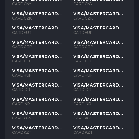
CNY
CNY
CARDCNY
CARDCNY
VISA/MASTERCARD
VISA/MASTERCARD
CZK
CZK
CARDCZK
CARDCZK
VISA/MASTERCARD
VISA/MASTERCARD
EUR
EUR
CARDEUR
CARDEUR
VISA/MASTERCARD
VISA/MASTERCARD
GBP
GBP
CARDGBP
CARDGBP
VISA/MASTERCARD
VISA/MASTERCARD
GEL
GEL
CARDGEL
CARDGEL
VISA/MASTERCARD
VISA/MASTERCARD
HUF
HUF
CARDHUF
CARDHUF
VISA/MASTERCARD
VISA/MASTERCARD
IDR
IDR
CARDIDR
CARDIDR
VISA/MASTERCARD
VISA/MASTERCARD
INR
INR
CARDINR
CARDINR
VISA/MASTERCARD
VISA/MASTERCARD
KGS
KGS
CARDKGS
CARDKGS
VISA/MASTERCARD
VISA/MASTERCARD
KZT
KZT
CARDKZT
CARDKZT