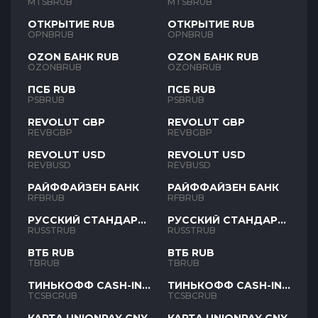
MTSBRUB
MTSBRUB
ОТКРЫТИЕ RUB
ОТКРЫТИЕ RUB
OPNBRUB
OPNBRUB
OZON БАНК RUB
OZON БАНК RUB
OZONBRUB
OZONBRUB
ПСБ RUB
ПСБ RUB
PSBRUB
PSBRUB
REVOLUT GBP
REVOLUT GBP
REVBGBP
REVBGBP
REVOLUT USD
REVOLUT USD
REVBUSD
REVBUSD
РАЙФФАЙЗЕН БАНК
РАЙФФАЙЗЕН БАНК
RFBRUB
RFBRUB
РУССКИЙ СТАНДАРТ
РУССКИЙ СТАНДАРТ
RUB
RUB
RUSSTRUB
RUSSTRUB
ВТБ RUB
ВТБ RUB
TBRUB
TBRUB
ТИНЬКОФФ CASH-IN
ТИНЬКОФФ CASH-IN
RUB
RUB
TCSBCRUB
TCSBCRUB