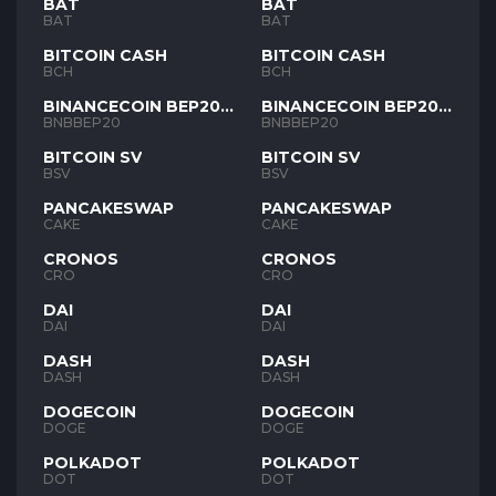
BAT
BAT
BAT
BAT
BITCOIN CASH
BITCOIN CASH
BCH
BCH
BINANCECOIN BEP20
BINANCECOIN BEP20
BNB
BNB
BNBBEP20
BNBBEP20
BITCOIN SV
BITCOIN SV
BSV
BSV
PANCAKESWAP
PANCAKESWAP
CAKE
CAKE
CRONOS
CRONOS
CRO
CRO
DAI
DAI
DAI
DAI
DASH
DASH
DASH
DASH
DOGECOIN
DOGECOIN
DOGE
DOGE
POLKADOT
POLKADOT
DOT
DOT