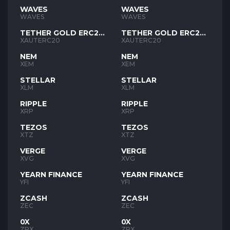
WAVES
WAVES
WAVES
WAVES
TETHER GOLD ERC20
TETHER GOLD ERC20
XAUT
XAUT
XAUTERC20
XAUTERC20
NEM
NEM
XEM
XEM
STELLAR
STELLAR
XLM
XLM
RIPPLE
RIPPLE
XRP
XRP
TEZOS
TEZOS
XTZ
XTZ
VERGE
VERGE
XVG
XVG
YEARN FINANCE
YEARN FINANCE
YFI
YFI
ZCASH
ZCASH
ZEC
ZEC
0X
0X
ZRX
ZRX