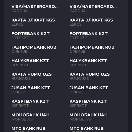
VISA/MASTERCARD
VISA/MASTERCARD
UAH
UAH
CARDUAH
CARDUAH
КАРТА ЭЛКАРТ KGS
КАРТА ЭЛКАРТ KGS
ELKGS
ELKGS
FORTEBANK KZT
FORTEBANK KZT
FRTBKZT
FRTBKZT
ГАЗПРОМБАНК RUB
ГАЗПРОМБАНК RUB
GPBRUB
GPBRUB
HALYKBANK KZT
HALYKBANK KZT
HLKBKZT
HLKBKZT
КАРТА HUMO UZS
КАРТА HUMO UZS
HUMOUZS
HUMOUZS
JUSAN BANK KZT
JUSAN BANK KZT
JSNBKZT
JSNBKZT
KASPI BANK KZT
KASPI BANK KZT
KSPBKZT
KSPBKZT
МОНОБАНК UAH
МОНОБАНК UAH
MONOBUAH
MONOBUAH
МТС БАНК RUB
МТС БАНК RUB