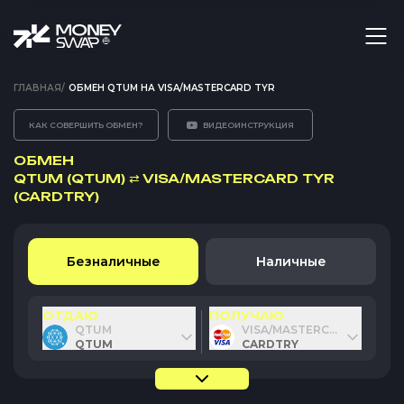
ГЛАВНАЯ
/
ОБМЕН QTUM НА VISA/MASTERCARD TYR
КАК СОВЕРШИТЬ ОБМЕН?
ВИДЕОИНСТРУКЦИЯ
ОБМЕН
QTUM (QTUM)
⇄
VISA/MASTERCARD TYR
(CARDTRY)
Безналичные
Наличные
ОТДАЮ
ПОЛУЧАЮ
QTUM
VISA/MASTERCARD TYR
QTUM
CARDTRY