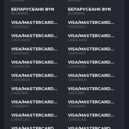
ACRUB
ACRUB
БЕЛАРУСБАНК BYN
БЕЛАРУСБАНК BYN
BLRBBYN
BLRBBYN
VISA/MASTERCARD
VISA/MASTERCARD
AED
AED
CARDAED
CARDAED
VISA/MASTERCARD
VISA/MASTERCARD
AMD
AMD
CARDAMD
CARDAMD
VISA/MASTERCARD
VISA/MASTERCARD
ARS
ARS
CARDARS
CARDARS
VISA/MASTERCARD
VISA/MASTERCARD
AZN
AZN
CARDAZN
CARDAZN
VISA/MASTERCARD
VISA/MASTERCARD
BGN
BGN
CARDBGN
CARDBGN
VISA/MASTERCARD
VISA/MASTERCARD
BRL
BRL
CARDBRL
CARDBRL
VISA/MASTERCARD
VISA/MASTERCARD
BYN
BYN
CARDBYN
CARDBYN
VISA/MASTERCARD
VISA/MASTERCARD
CAD
CAD
CARDCAD
CARDCAD
VISA/MASTERCARD
VISA/MASTERCARD