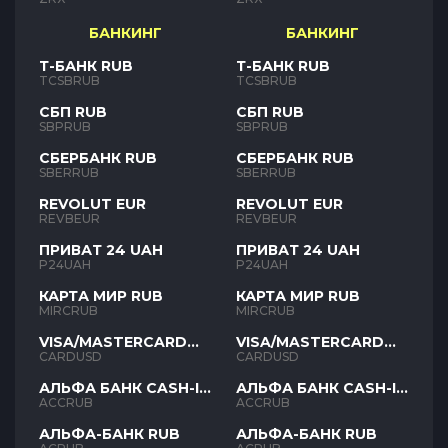
БАНКИНГ
БАНКИНГ
Т-БАНК RUB
Т-БАНК RUB
TCSBRUB
TCSBRUB
СБП RUB
СБП RUB
SBPRUB
SBPRUB
СБЕРБАНК RUB
СБЕРБАНК RUB
SBERRUB
SBERRUB
REVOLUT EUR
REVOLUT EUR
REVBEUR
REVBEUR
ПРИВАТ 24 UAH
ПРИВАТ 24 UAH
P24UAH
P24UAH
КАРТА МИР RUB
КАРТА МИР RUB
MIRCRUB
MIRCRUB
VISA/MASTERCARD
VISA/MASTERCARD
USD
USD
CARDUSD
CARDUSD
АЛЬФА БАНК CASH-IN
АЛЬФА БАНК CASH-IN
RUB
RUB
ACCRUB
ACCRUB
АЛЬФА-БАНК RUB
АЛЬФА-БАНК RUB