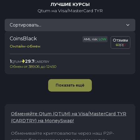
ЛУЧШИЕ КУРСЫ
Qtum
на
Visa/MasterCard TYR
Сортировать...
CoinsBlack
AML risk:
LOW
Отзывы
60
|
0
|
0
Онлайн-обмен
1
29.7
QTUM
CARDTRY
Обмен от
389.06
до
12450
Показать ещё
Обменяйте Qtum (QTUM) на Visa/MasterCard TYR
(CARDTRY) на MoneySwap!
Обменивайте криптовалюты через наш P2P-