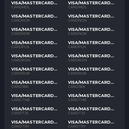
VISA/MASTERCARD
VISA/MASTERCARD
MDL
MDL
CARDMDL
CARDMDL
VISA/MASTERCARD
VISA/MASTERCARD
NGN
NGN
CARDNGN
CARDNGN
VISA/MASTERCARD
VISA/MASTERCARD
NOK
NOK
CARDNOK
CARDNOK
VISA/MASTERCARD
VISA/MASTERCARD
PLN
PLN
CARDPLN
CARDPLN
VISA/MASTERCARD
VISA/MASTERCARD
RON
RON
CARDRON
CARDRON
VISA/MASTERCARD
VISA/MASTERCARD
RUB
RUB
CARDRUB
CARDRUB
VISA/MASTERCARD
VISA/MASTERCARD
SEK
SEK
CARDSEK
CARDSEK
VISA/MASTERCARD
VISA/MASTERCARD
THB
THB
CARDTHB
CARDTHB
VISA/MASTERCARD
VISA/MASTERCARD
TJS
TJS
CARDTJS
CARDTJS
VISA/MASTERCARD
VISA/MASTERCARD
TYR
TYR
CARDTRY
CARDTRY