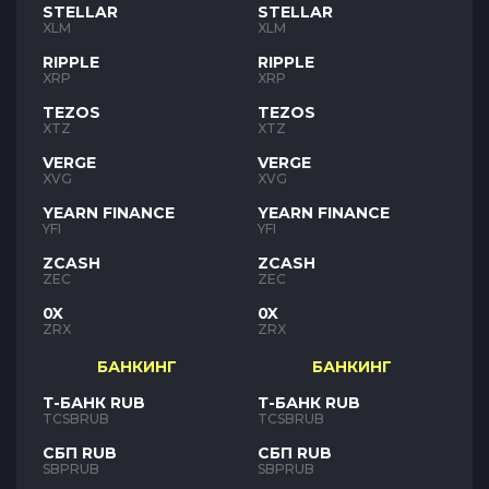
STELLAR
STELLAR
XLM
XLM
RIPPLE
RIPPLE
XRP
XRP
TEZOS
TEZOS
XTZ
XTZ
VERGE
VERGE
XVG
XVG
YEARN FINANCE
YEARN FINANCE
YFI
YFI
ZCASH
ZCASH
ZEC
ZEC
0X
0X
ZRX
ZRX
БАНКИНГ
БАНКИНГ
Т-БАНК RUB
Т-БАНК RUB
TCSBRUB
TCSBRUB
СБП RUB
СБП RUB
SBPRUB
SBPRUB