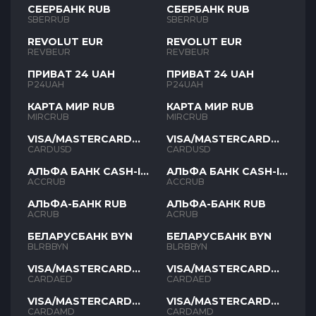
СБЕРБАНК RUB
СБЕРБАНК RUB
SBERRUB
SBERRUB
REVOLUT EUR
REVOLUT EUR
REVBEUR
REVBEUR
ПРИВАТ 24 UAH
ПРИВАТ 24 UAH
P24UAH
P24UAH
КАРТА МИР RUB
КАРТА МИР RUB
MIRCRUB
MIRCRUB
VISA/MASTERCARD
VISA/MASTERCARD
USD
USD
CARDUSD
CARDUSD
АЛЬФА БАНК CASH-IN
АЛЬФА БАНК CASH-IN
RUB
RUB
ACCRUB
ACCRUB
АЛЬФА-БАНК RUB
АЛЬФА-БАНК RUB
ACRUB
ACRUB
БЕЛАРУСБАНК BYN
БЕЛАРУСБАНК BYN
BLRBBYN
BLRBBYN
VISA/MASTERCARD
VISA/MASTERCARD
AED
AED
CARDAED
CARDAED
VISA/MASTERCARD
VISA/MASTERCARD
AMD
AMD
CARDAMD
CARDAMD