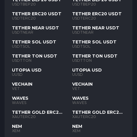
USDTBEP20
USDTBEP20
TETHER ERC20 USDT
TETHER ERC20 USDT
USDTERC20
USDTERC20
TETHER NEAR USDT
TETHER NEAR USDT
USDTNEAR
USDTNEAR
TETHER SOL USDT
TETHER SOL USDT
USDTSOL
USDTSOL
TETHER TON USDT
TETHER TON USDT
USDTTON
USDTTON
UTOPIA USD
UTOPIA USD
UUSD
UUSD
VECHAIN
VECHAIN
VET
VET
WAVES
WAVES
WAVES
WAVES
TETHER GOLD ERC20
TETHER GOLD ERC20
XAUT
XAUT
XAUTERC20
XAUTERC20
NEM
NEM
XEM
XEM