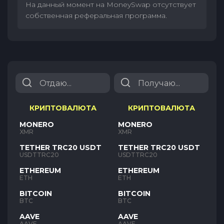
На данный момент на MoneySwap отсутствует
собственная реферальная программа.
КРИПТОВАЛЮТА
КРИПТОВАЛЮТА
MONERO
MONERO
XMR
XMR
TETHER TRC20 USDT
TETHER TRC20 USDT
USDTTRC20
USDTTRC20
ETHEREUM
ETHEREUM
ETH
ETH
BITCOIN
BITCOIN
BTC
BTC
AAVE
AAVE
AAVE
AAVE