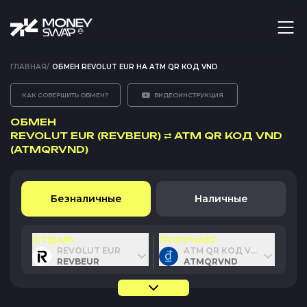
ГЛАВНАЯ
/
ОБМЕН REVOLUT EUR НА ATM QR КОД VND
КАК СОВЕРШИТЬ ОБМЕН?
ВИДЕОИНСТРУКЦИЯ
ОБМЕН
REVOLUT EUR (REVBEUR)
⇄
ATM QR КОД VND
(ATMQRVND)
Безналичные
Наличные
ОТДАЮ
ПОЛУЧАЮ
REVOLUT EUR
ATM QR КОД VND
REVBEUR
ATMQRVND