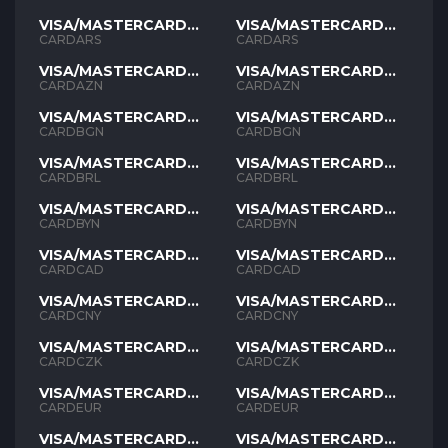
VISA/MASTERCARD
VISA/MASTERCARD
ARS
ARS
CARDARS
CARDARS
VISA/MASTERCARD
VISA/MASTERCARD
AZN
AZN
CARDAZN
CARDAZN
VISA/MASTERCARD
VISA/MASTERCARD
BGN
BGN
CARDBGN
CARDBGN
VISA/MASTERCARD
VISA/MASTERCARD
BRL
BRL
CARDBRL
CARDBRL
VISA/MASTERCARD
VISA/MASTERCARD
BYN
BYN
CARDBYN
CARDBYN
VISA/MASTERCARD
VISA/MASTERCARD
CAD
CAD
CARDCAD
CARDCAD
VISA/MASTERCARD
VISA/MASTERCARD
CNY
CNY
CARDCNY
CARDCNY
VISA/MASTERCARD
VISA/MASTERCARD
CZK
CZK
CARDCZK
CARDCZK
VISA/MASTERCARD
VISA/MASTERCARD
EUR
EUR
CARDEUR
CARDEUR
VISA/MASTERCARD
VISA/MASTERCARD