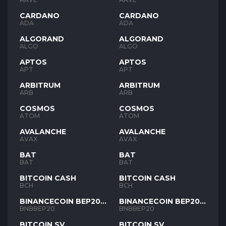
CARDANO
CARDANO
ADA
ADA
ALGORAND
ALGORAND
ALGO
ALGO
APTOS
APTOS
APT
APT
ARBITRUM
ARBITRUM
ARB
ARB
COSMOS
COSMOS
ATOM
ATOM
AVALANCHE
AVALANCHE
AVAX
AVAX
BAT
BAT
BAT
BAT
BITCOIN CASH
BITCOIN CASH
BCH
BCH
BINANCECOIN BEP20
BINANCECOIN BEP20
BNB
BNB
BNBBEP20
BNBBEP20
BITCOIN SV
BITCOIN SV