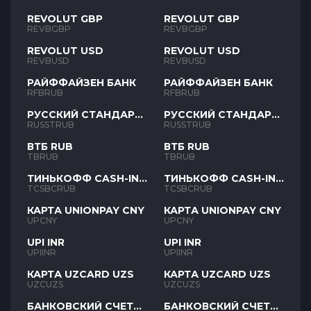
REVOLUT GBP
REVOLUT GBP
REVBGBP
REVBGBP
REVOLUT USD
REVOLUT USD
REVBUSD
REVBUSD
РАЙФФАЙЗЕН БАНК
РАЙФФАЙЗЕН БАНК
RFBRUB
RFBRUB
РУССКИЙ СТАНДАРТ
РУССКИЙ СТАНДАРТ
RUB
RUB
RUSSTRUB
RUSSTRUB
ВТБ RUB
ВТБ RUB
TBRUB
TBRUB
ТИНЬКОФФ CASH-IN
ТИНЬКОФФ CASH-IN
RUB
RUB
TCSBCRUB
TCSBCRUB
КАРТА UNIONPAY CNY
КАРТА UNIONPAY CNY
UPCNY
UPCNY
UPI INR
UPI INR
UPIINR
UPIINR
КАРТА UZCARD UZS
КАРТА UZCARD UZS
UZCUZS
UZCUZS
БАНКОВСКИЙ СЧЕТ
БАНКОВСКИЙ СЧЕТ