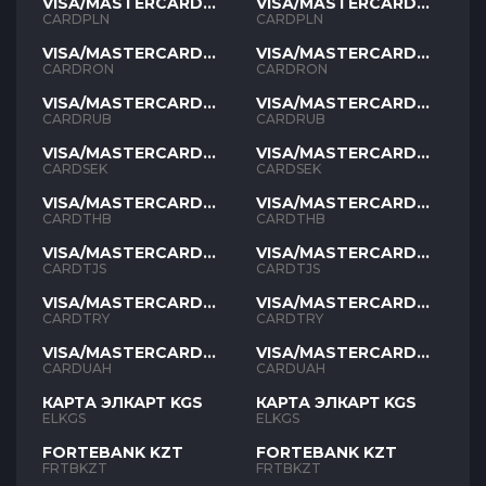
VISA/MASTERCARD
VISA/MASTERCARD
PLN
PLN
CARDPLN
CARDPLN
VISA/MASTERCARD
VISA/MASTERCARD
RON
RON
CARDRON
CARDRON
VISA/MASTERCARD
VISA/MASTERCARD
RUB
RUB
CARDRUB
CARDRUB
VISA/MASTERCARD
VISA/MASTERCARD
SEK
SEK
CARDSEK
CARDSEK
VISA/MASTERCARD
VISA/MASTERCARD
THB
THB
CARDTHB
CARDTHB
VISA/MASTERCARD
VISA/MASTERCARD
TJS
TJS
CARDTJS
CARDTJS
VISA/MASTERCARD
VISA/MASTERCARD
TYR
TYR
CARDTRY
CARDTRY
VISA/MASTERCARD
VISA/MASTERCARD
UAH
UAH
CARDUAH
CARDUAH
КАРТА ЭЛКАРТ KGS
КАРТА ЭЛКАРТ KGS
ELKGS
ELKGS
FORTEBANK KZT
FORTEBANK KZT
FRTBKZT
FRTBKZT