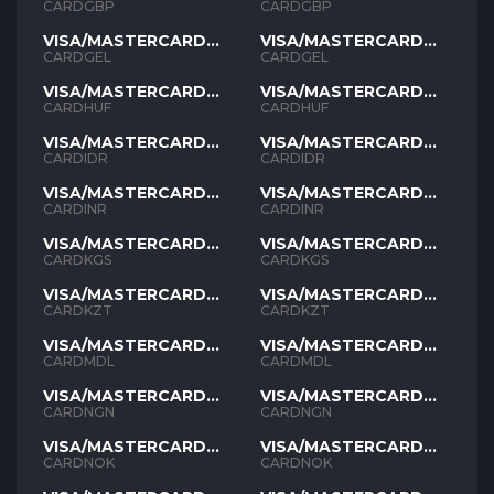
GBP
GBP
CARDGBP
CARDGBP
VISA/MASTERCARD
VISA/MASTERCARD
GEL
GEL
CARDGEL
CARDGEL
VISA/MASTERCARD
VISA/MASTERCARD
HUF
HUF
CARDHUF
CARDHUF
VISA/MASTERCARD
VISA/MASTERCARD
IDR
IDR
CARDIDR
CARDIDR
VISA/MASTERCARD
VISA/MASTERCARD
INR
INR
CARDINR
CARDINR
VISA/MASTERCARD
VISA/MASTERCARD
KGS
KGS
CARDKGS
CARDKGS
VISA/MASTERCARD
VISA/MASTERCARD
KZT
KZT
CARDKZT
CARDKZT
VISA/MASTERCARD
VISA/MASTERCARD
MDL
MDL
CARDMDL
CARDMDL
VISA/MASTERCARD
VISA/MASTERCARD
NGN
NGN
CARDNGN
CARDNGN
VISA/MASTERCARD
VISA/MASTERCARD
NOK
NOK
CARDNOK
CARDNOK