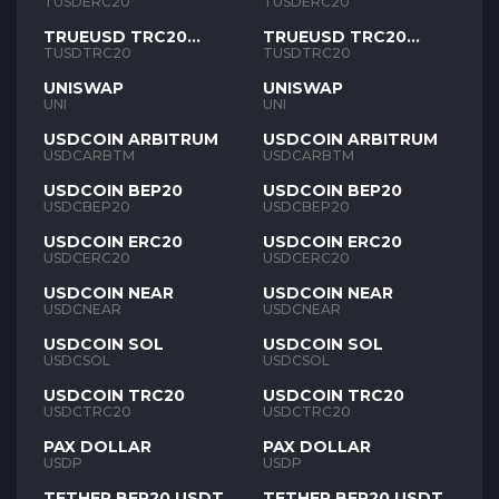
TUSD
TUSD
TUSDERC20
TUSDERC20
TRUEUSD TRC20
TRUEUSD TRC20
TUSD
TUSD
TUSDTRC20
TUSDTRC20
UNISWAP
UNISWAP
UNI
UNI
USDCOIN ARBITRUM
USDCOIN ARBITRUM
USDCARBTM
USDCARBTM
USDCOIN BEP20
USDCOIN BEP20
USDCBEP20
USDCBEP20
USDCOIN ERC20
USDCOIN ERC20
USDCERC20
USDCERC20
USDCOIN NEAR
USDCOIN NEAR
USDCNEAR
USDCNEAR
USDCOIN SOL
USDCOIN SOL
USDCSOL
USDCSOL
USDCOIN TRC20
USDCOIN TRC20
USDCTRC20
USDCTRC20
PAX DOLLAR
PAX DOLLAR
USDP
USDP
TETHER BEP20 USDT
TETHER BEP20 USDT