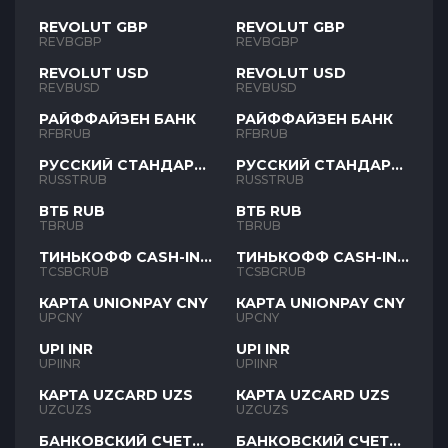
REVOLUT GBP
REVOLUT GBP
REVBGBP
REVBGBP
REVOLUT USD
REVOLUT USD
REVBUSD
REVBUSD
РАЙФФАЙЗЕН БАНК
РАЙФФАЙЗЕН БАНК
RFBRUB
RFBRUB
РУССКИЙ СТАНДАРТ
РУССКИЙ СТАНДАРТ
RUB
RUB
RUSSTRUB
RUSSTRUB
ВТБ RUB
ВТБ RUB
TBRUB
TBRUB
ТИНЬКОФФ CASH-IN
ТИНЬКОФФ CASH-IN
RUB
RUB
TCSBCRUB
TCSBCRUB
КАРТА UNIONPAY CNY
КАРТА UNIONPAY CNY
UPCNY
UPCNY
UPI INR
UPI INR
UPIINR
UPIINR
КАРТА UZCARD UZS
КАРТА UZCARD UZS
UZCUZS
UZCUZS
БАНКОВСКИЙ СЧЕТ
БАНКОВСКИЙ СЧЕТ