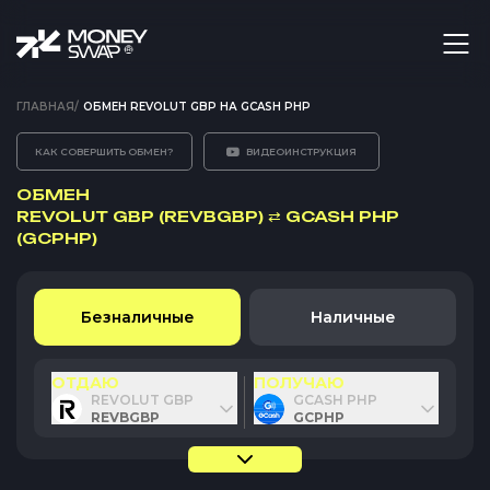
ГЛАВНАЯ
/
ОБМЕН REVOLUT GBP НА GCASH PHP
КАК СОВЕРШИТЬ ОБМЕН?
ВИДЕОИНСТРУКЦИЯ
ОБМЕН
REVOLUT GBP (REVBGBP)
⇄
GCASH PHP
(GCPHP)
Безналичные
Наличные
ОТДАЮ
ПОЛУЧАЮ
REVOLUT GBP
GCASH PHP
REVBGBP
GCPHP