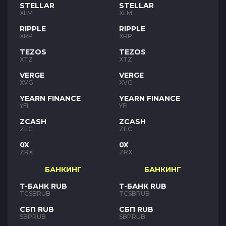
STELLAR
STELLAR
XLM
XLM
RIPPLE
RIPPLE
XRP
XRP
TEZOS
TEZOS
XTZ
XTZ
VERGE
VERGE
XVG
XVG
YEARN FINANCE
YEARN FINANCE
YFI
YFI
ZCASH
ZCASH
ZEC
ZEC
0X
0X
ZRX
ZRX
БАНКИНГ
БАНКИНГ
Т-БАНК RUB
Т-БАНК RUB
TCSBRUB
TCSBRUB
СБП RUB
СБП RUB
SBPRUB
SBPRUB