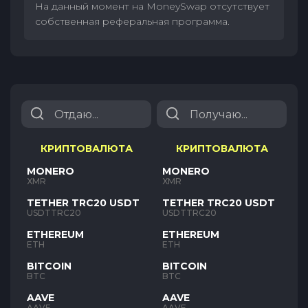
На данный момент на MoneySwap отсутствует
собственная реферальная программа.
КРИПТОВАЛЮТА
КРИПТОВАЛЮТА
MONERO
MONERO
XMR
XMR
TETHER TRC20 USDT
TETHER TRC20 USDT
USDTTRC20
USDTTRC20
ETHEREUM
ETHEREUM
ETH
ETH
BITCOIN
BITCOIN
BTC
BTC
AAVE
AAVE
AAVE
AAVE