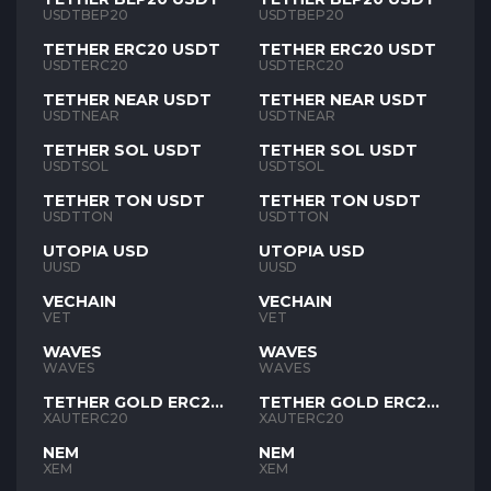
USDTBEP20
USDTBEP20
TETHER ERC20 USDT
TETHER ERC20 USDT
USDTERC20
USDTERC20
TETHER NEAR USDT
TETHER NEAR USDT
USDTNEAR
USDTNEAR
TETHER SOL USDT
TETHER SOL USDT
USDTSOL
USDTSOL
TETHER TON USDT
TETHER TON USDT
USDTTON
USDTTON
UTOPIA USD
UTOPIA USD
UUSD
UUSD
VECHAIN
VECHAIN
VET
VET
WAVES
WAVES
WAVES
WAVES
TETHER GOLD ERC20
TETHER GOLD ERC20
XAUT
XAUT
XAUTERC20
XAUTERC20
NEM
NEM
XEM
XEM