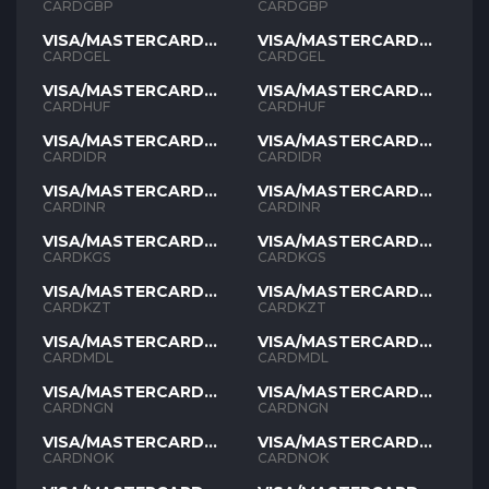
GBP
GBP
CARDGBP
CARDGBP
VISA/MASTERCARD
VISA/MASTERCARD
GEL
GEL
CARDGEL
CARDGEL
VISA/MASTERCARD
VISA/MASTERCARD
HUF
HUF
CARDHUF
CARDHUF
VISA/MASTERCARD
VISA/MASTERCARD
IDR
IDR
CARDIDR
CARDIDR
VISA/MASTERCARD
VISA/MASTERCARD
INR
INR
CARDINR
CARDINR
VISA/MASTERCARD
VISA/MASTERCARD
KGS
KGS
CARDKGS
CARDKGS
VISA/MASTERCARD
VISA/MASTERCARD
KZT
KZT
CARDKZT
CARDKZT
VISA/MASTERCARD
VISA/MASTERCARD
MDL
MDL
CARDMDL
CARDMDL
VISA/MASTERCARD
VISA/MASTERCARD
NGN
NGN
CARDNGN
CARDNGN
VISA/MASTERCARD
VISA/MASTERCARD
NOK
NOK
CARDNOK
CARDNOK