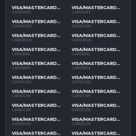
VISA/MASTERCARD
VISA/MASTERCARD
ARS
ARS
CARDARS
CARDARS
VISA/MASTERCARD
VISA/MASTERCARD
AZN
AZN
CARDAZN
CARDAZN
VISA/MASTERCARD
VISA/MASTERCARD
BGN
BGN
CARDBGN
CARDBGN
VISA/MASTERCARD
VISA/MASTERCARD
BRL
BRL
CARDBRL
CARDBRL
VISA/MASTERCARD
VISA/MASTERCARD
BYN
BYN
CARDBYN
CARDBYN
VISA/MASTERCARD
VISA/MASTERCARD
CAD
CAD
CARDCAD
CARDCAD
VISA/MASTERCARD
VISA/MASTERCARD
CNY
CNY
CARDCNY
CARDCNY
VISA/MASTERCARD
VISA/MASTERCARD
CZK
CZK
CARDCZK
CARDCZK
VISA/MASTERCARD
VISA/MASTERCARD
EUR
EUR
CARDEUR
CARDEUR
VISA/MASTERCARD
VISA/MASTERCARD