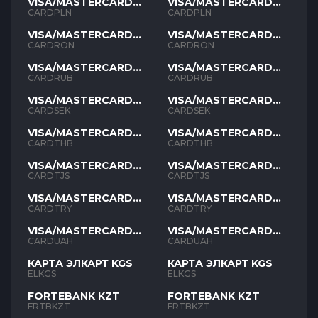
VISA/MASTERCARD
VISA/MASTERCARD
PLN
PLN
CARDPLN
CARDPLN
VISA/MASTERCARD
VISA/MASTERCARD
RON
RON
CARDRON
CARDRON
VISA/MASTERCARD
VISA/MASTERCARD
RUB
RUB
CARDRUB
CARDRUB
VISA/MASTERCARD
VISA/MASTERCARD
SEK
SEK
CARDSEK
CARDSEK
VISA/MASTERCARD
VISA/MASTERCARD
THB
THB
CARDTHB
CARDTHB
VISA/MASTERCARD
VISA/MASTERCARD
TJS
TJS
CARDTJS
CARDTJS
VISA/MASTERCARD
VISA/MASTERCARD
TYR
TYR
CARDTRY
CARDTRY
VISA/MASTERCARD
VISA/MASTERCARD
UAH
UAH
CARDUAH
CARDUAH
КАРТА ЭЛКАРТ KGS
КАРТА ЭЛКАРТ KGS
ELKGS
ELKGS
FORTEBANK KZT
FORTEBANK KZT
FRTBKZT
FRTBKZT