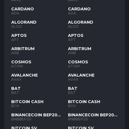
CARDANO
CARDANO
ADA
ADA
ALGORAND
ALGORAND
ALGO
ALGO
APTOS
APTOS
APT
APT
ARBITRUM
ARBITRUM
ARB
ARB
COSMOS
COSMOS
ATOM
ATOM
AVALANCHE
AVALANCHE
AVAX
AVAX
BAT
BAT
BAT
BAT
BITCOIN CASH
BITCOIN CASH
BCH
BCH
BINANCECOIN BEP20
BINANCECOIN BEP20
BNB
BNB
BNBBEP20
BNBBEP20
BITCOIN SV
BITCOIN SV