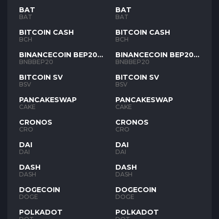
BAT
BAT
BAT
BAT
BITCOIN CASH
BITCOIN CASH
BCH
BCH
BINANCECOIN BEP20
BINANCECOIN BEP20
BNB
BNB
BNBBEP20
BNBBEP20
BITCOIN SV
BITCOIN SV
BSV
BSV
PANCAKESWAP
PANCAKESWAP
CAKE
CAKE
CRONOS
CRONOS
CRO
CRO
DAI
DAI
DAI
DAI
DASH
DASH
DASH
DASH
DOGECOIN
DOGECOIN
DOGE
DOGE
POLKADOT
POLKADOT