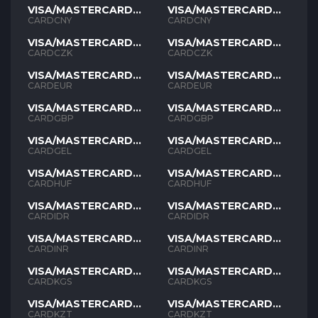
VISA/MASTERCARD
VISA/MASTERCARD
CNY
CNY
CARDCNY
CARDCNY
VISA/MASTERCARD
VISA/MASTERCARD
CZK
CZK
CARDCZK
CARDCZK
VISA/MASTERCARD
VISA/MASTERCARD
EUR
EUR
CARDEUR
CARDEUR
VISA/MASTERCARD
VISA/MASTERCARD
GBP
GBP
CARDGBP
CARDGBP
VISA/MASTERCARD
VISA/MASTERCARD
GEL
GEL
CARDGEL
CARDGEL
VISA/MASTERCARD
VISA/MASTERCARD
HUF
HUF
CARDHUF
CARDHUF
VISA/MASTERCARD
VISA/MASTERCARD
IDR
IDR
CARDIDR
CARDIDR
VISA/MASTERCARD
VISA/MASTERCARD
INR
INR
CARDINR
CARDINR
VISA/MASTERCARD
VISA/MASTERCARD
KGS
KGS
CARDKGS
CARDKGS
VISA/MASTERCARD
VISA/MASTERCARD
KZT
KZT
CARDKZT
CARDKZT