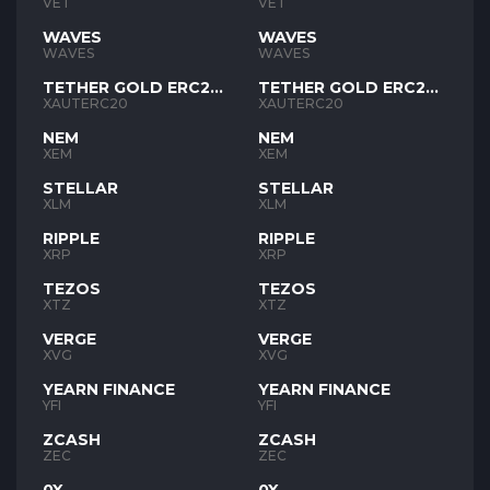
VET
VET
WAVES
WAVES
WAVES
WAVES
TETHER GOLD ERC20
TETHER GOLD ERC20
XAUT
XAUT
XAUTERC20
XAUTERC20
NEM
NEM
XEM
XEM
STELLAR
STELLAR
XLM
XLM
RIPPLE
RIPPLE
XRP
XRP
TEZOS
TEZOS
XTZ
XTZ
VERGE
VERGE
XVG
XVG
YEARN FINANCE
YEARN FINANCE
YFI
YFI
ZCASH
ZCASH
ZEC
ZEC