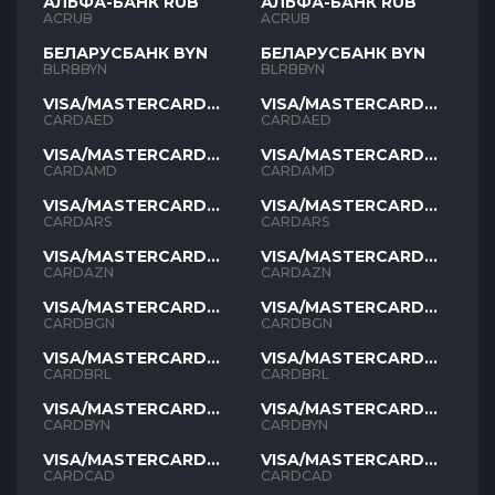
АЛЬФА-БАНК RUB
АЛЬФА-БАНК RUB
ACRUB
ACRUB
БЕЛАРУСБАНК BYN
БЕЛАРУСБАНК BYN
BLRBBYN
BLRBBYN
VISA/MASTERCARD
VISA/MASTERCARD
AED
AED
CARDAED
CARDAED
VISA/MASTERCARD
VISA/MASTERCARD
AMD
AMD
CARDAMD
CARDAMD
VISA/MASTERCARD
VISA/MASTERCARD
ARS
ARS
CARDARS
CARDARS
VISA/MASTERCARD
VISA/MASTERCARD
AZN
AZN
CARDAZN
CARDAZN
VISA/MASTERCARD
VISA/MASTERCARD
BGN
BGN
CARDBGN
CARDBGN
VISA/MASTERCARD
VISA/MASTERCARD
BRL
BRL
CARDBRL
CARDBRL
VISA/MASTERCARD
VISA/MASTERCARD
BYN
BYN
CARDBYN
CARDBYN
VISA/MASTERCARD
VISA/MASTERCARD
CAD
CAD
CARDCAD
CARDCAD