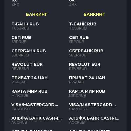
0X
0X
ZRX
ZRX
БАНКИНГ
БАНКИНГ
Т-БАНК RUB
Т-БАНК RUB
TCSBRUB
TCSBRUB
СБП RUB
СБП RUB
SBPRUB
SBPRUB
СБЕРБАНК RUB
СБЕРБАНК RUB
SBERRUB
SBERRUB
REVOLUT EUR
REVOLUT EUR
REVBEUR
REVBEUR
ПРИВАТ 24 UAH
ПРИВАТ 24 UAH
P24UAH
P24UAH
КАРТА МИР RUB
КАРТА МИР RUB
MIRCRUB
MIRCRUB
VISA/MASTERCARD
VISA/MASTERCARD
USD
USD
CARDUSD
CARDUSD
АЛЬФА БАНК CASH-IN
АЛЬФА БАНК CASH-IN
RUB
RUB
ACCRUB
ACCRUB