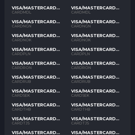
VISA/MASTERCARD
VISA/MASTERCARD
MDL
MDL
CARDMDL
CARDMDL
VISA/MASTERCARD
VISA/MASTERCARD
NGN
NGN
CARDNGN
CARDNGN
VISA/MASTERCARD
VISA/MASTERCARD
NOK
NOK
CARDNOK
CARDNOK
VISA/MASTERCARD
VISA/MASTERCARD
PLN
PLN
CARDPLN
CARDPLN
VISA/MASTERCARD
VISA/MASTERCARD
RON
RON
CARDRON
CARDRON
VISA/MASTERCARD
VISA/MASTERCARD
RUB
RUB
CARDRUB
CARDRUB
VISA/MASTERCARD
VISA/MASTERCARD
SEK
SEK
CARDSEK
CARDSEK
VISA/MASTERCARD
VISA/MASTERCARD
THB
THB
CARDTHB
CARDTHB
VISA/MASTERCARD
VISA/MASTERCARD
TJS
TJS
CARDTJS
CARDTJS
VISA/MASTERCARD
VISA/MASTERCARD