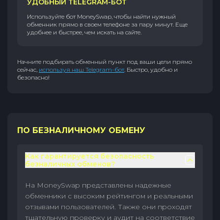
УДОБНЫЙ TELEGRAM-БОТ
Используйте бот MoneySwap, чтобы найти нужный
обменник прямо в своем телефоне за пару минут. Еще
удобнее и быстрее, чем искать на сайте.
Начните подбирать обменный пункт под ваши цели прямо
сейчас,
используя наш Telegram-бот
. Быстро, удобно и
безопасно!
ПО БЕЗНАЛИЧНОМУ ОБМЕНУ
Как гарантируется безопасность
безналичных обменов?
На MoneySwap представлены надежные
обменники с высоким рейтингом и реальными
отзывами пользователей. Также они проходят
тщательную проверку и аудит на соответствие