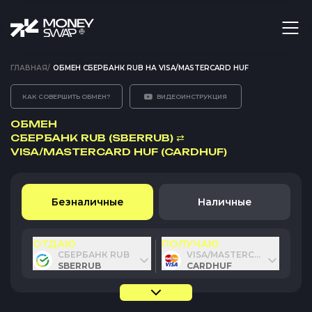
ГЛАВНАЯ
/
ОБМЕН СБЕРБАНК RUB НА VISA/MASTERCARD HUF
КАК СОВЕРШИТЬ ОБМЕН?
ВИДЕОИНСТРУКЦИЯ
ОБМЕН
СБЕРБАНК RUB (SBERRUB)
⇄
VISA/MASTERCARD HUF (CARDHUF)
Безналичные
Наличные
ОТДАЮ
ПОЛУЧАЮ
СБЕРБАНК RUB
VISA/MASTERCARD HUF
SBERRUB
CARDHUF