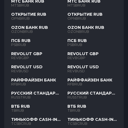
МТС БАНК RUB
МТС БАНК RUB
MTSBRUB
MTSBRUB
ОТКРЫТИЕ RUB
ОТКРЫТИЕ RUB
OPNBRUB
OPNBRUB
OZON БАНК RUB
OZON БАНК RUB
OZONBRUB
OZONBRUB
ПСБ RUB
ПСБ RUB
PSBRUB
PSBRUB
REVOLUT GBP
REVOLUT GBP
REVBGBP
REVBGBP
REVOLUT USD
REVOLUT USD
REVBUSD
REVBUSD
РАЙФФАЙЗЕН БАНК
РАЙФФАЙЗЕН БАНК
RFBRUB
RFBRUB
РУССКИЙ СТАНДАРТ
РУССКИЙ СТАНДАРТ
RUB
RUB
RUSSTRUB
RUSSTRUB
ВТБ RUB
ВТБ RUB
TBRUB
TBRUB
ТИНЬКОФФ CASH-IN
ТИНЬКОФФ CASH-IN
RUB
RUB
TCSBCRUB
TCSBCRUB