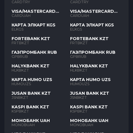
TYR
TYR
CARDTRY
CARDTRY
VISA/MASTERCARD
VISA/MASTERCARD
UAH
UAH
CARDUAH
CARDUAH
КАРТА ЭЛКАРТ KGS
КАРТА ЭЛКАРТ KGS
ELKGS
ELKGS
FORTEBANK KZT
FORTEBANK KZT
FRTBKZT
FRTBKZT
ГАЗПРОМБАНК RUB
ГАЗПРОМБАНК RUB
GPBRUB
GPBRUB
HALYKBANK KZT
HALYKBANK KZT
HLKBKZT
HLKBKZT
КАРТА HUMO UZS
КАРТА HUMO UZS
HUMOUZS
HUMOUZS
JUSAN BANK KZT
JUSAN BANK KZT
JSNBKZT
JSNBKZT
KASPI BANK KZT
KASPI BANK KZT
KSPBKZT
KSPBKZT
МОНОБАНК UAH
МОНОБАНК UAH
MONOBUAH
MONOBUAH