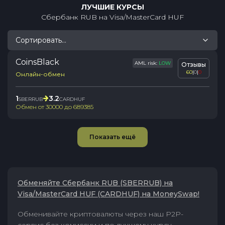
ЛУЧШИЕ КУРСЫ
Сбербанк RUB
на
Visa/MasterCard HUF
Сортировать...
CoinsBlack
AML risk:
LOW
Отзывы
60
|
0
|
0
Онлайн-обмен
1
3.2
SBERRUB
CARDHUF
Обмен от
30000
до
689385
Показать ещё
Обменяйте Сбербанк RUB (SBERRUB) на
Visa/MasterCard HUF (CARDHUF) на MoneySwap!
Обменивайте криптовалюты через наш P2P-