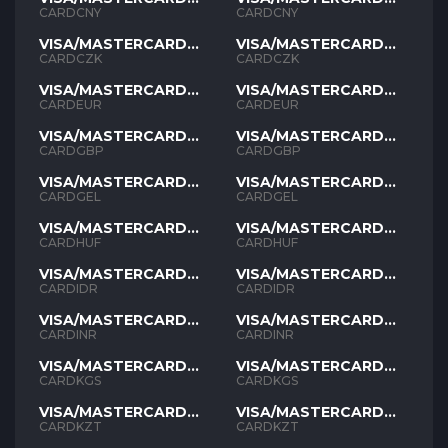
CNY
CNY
CARDCNY
CARDCNY
VISA/MASTERCARD
VISA/MASTERCARD
CZK
CZK
CARDCZK
CARDCZK
VISA/MASTERCARD
VISA/MASTERCARD
EUR
EUR
CARDEUR
CARDEUR
VISA/MASTERCARD
VISA/MASTERCARD
GBP
GBP
CARDGBP
CARDGBP
VISA/MASTERCARD
VISA/MASTERCARD
GEL
GEL
CARDGEL
CARDGEL
VISA/MASTERCARD
VISA/MASTERCARD
HUF
HUF
CARDHUF
CARDHUF
VISA/MASTERCARD
VISA/MASTERCARD
IDR
IDR
CARDIDR
CARDIDR
VISA/MASTERCARD
VISA/MASTERCARD
INR
INR
CARDINR
CARDINR
VISA/MASTERCARD
VISA/MASTERCARD
KGS
KGS
CARDKGS
CARDKGS
VISA/MASTERCARD
VISA/MASTERCARD
KZT
KZT
CARDKZT
CARDKZT