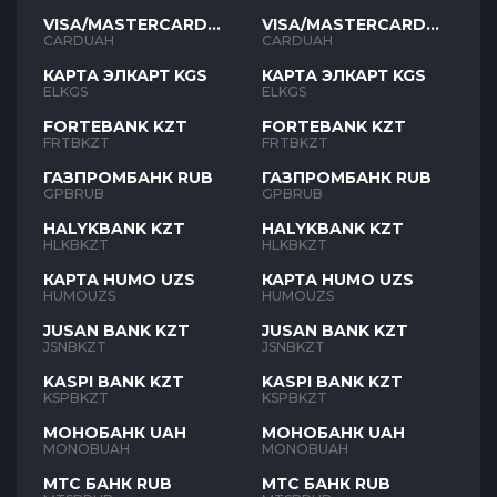
VISA/MASTERCARD
VISA/MASTERCARD
UAH
UAH
CARDUAH
CARDUAH
КАРТА ЭЛКАРТ KGS
КАРТА ЭЛКАРТ KGS
ELKGS
ELKGS
FORTEBANK KZT
FORTEBANK KZT
FRTBKZT
FRTBKZT
ГАЗПРОМБАНК RUB
ГАЗПРОМБАНК RUB
GPBRUB
GPBRUB
HALYKBANK KZT
HALYKBANK KZT
HLKBKZT
HLKBKZT
КАРТА HUMO UZS
КАРТА HUMO UZS
HUMOUZS
HUMOUZS
JUSAN BANK KZT
JUSAN BANK KZT
JSNBKZT
JSNBKZT
KASPI BANK KZT
KASPI BANK KZT
KSPBKZT
KSPBKZT
МОНОБАНК UAH
МОНОБАНК UAH
MONOBUAH
MONOBUAH
МТС БАНК RUB
МТС БАНК RUB