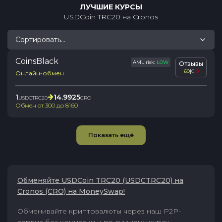
ЛУЧШИЕ КУРСЫ
USDCoin TRC20
на
Cronos
Сортировать...
CoinsBlack
AML risk:
LOW
Отзывы
60
|
0
|
0
Онлайн-обмен
1
14.9925
USDCTRC20
CRO
Обмен от
300
до
8160
Показать ещё
Обменяйте USDCoin TRC20 (USDCTRC20) на
Cronos (CRO) на MoneySwap!
Обменивайте криптовалюты через наш P2P-