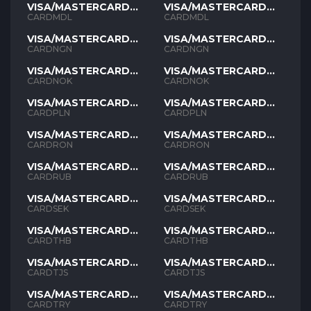
VISA/MASTERCARD
VISA/MASTERCARD
MDL
MDL
CARDMDL
CARDMDL
VISA/MASTERCARD
VISA/MASTERCARD
NGN
NGN
CARDNGN
CARDNGN
VISA/MASTERCARD
VISA/MASTERCARD
NOK
NOK
CARDNOK
CARDNOK
VISA/MASTERCARD
VISA/MASTERCARD
PLN
PLN
CARDPLN
CARDPLN
VISA/MASTERCARD
VISA/MASTERCARD
RON
RON
CARDRON
CARDRON
VISA/MASTERCARD
VISA/MASTERCARD
RUB
RUB
CARDRUB
CARDRUB
VISA/MASTERCARD
VISA/MASTERCARD
SEK
SEK
CARDSEK
CARDSEK
VISA/MASTERCARD
VISA/MASTERCARD
THB
THB
CARDTHB
CARDTHB
VISA/MASTERCARD
VISA/MASTERCARD
TJS
TJS
CARDTJS
CARDTJS
VISA/MASTERCARD
VISA/MASTERCARD
TYR
TYR
CARDTRY
CARDTRY