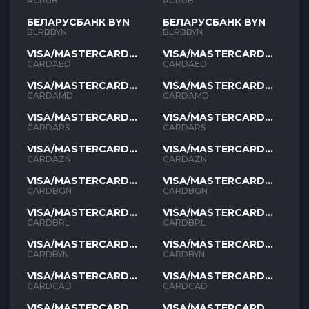
ACRUB
ACRUB
БЕЛАРУСБАНК BYN
БЕЛАРУСБАНК BYN
BLRBBYN
BLRBBYN
VISA/MASTERCARD
VISA/MASTERCARD
AED
AED
CARDAED
CARDAED
VISA/MASTERCARD
VISA/MASTERCARD
AMD
AMD
CARDAMD
CARDAMD
VISA/MASTERCARD
VISA/MASTERCARD
ARS
ARS
CARDARS
CARDARS
VISA/MASTERCARD
VISA/MASTERCARD
AZN
AZN
CARDAZN
CARDAZN
VISA/MASTERCARD
VISA/MASTERCARD
BGN
BGN
CARDBGN
CARDBGN
VISA/MASTERCARD
VISA/MASTERCARD
BRL
BRL
CARDBRL
CARDBRL
VISA/MASTERCARD
VISA/MASTERCARD
BYN
BYN
CARDBYN
CARDBYN
VISA/MASTERCARD
VISA/MASTERCARD
CAD
CAD
CARDCAD
CARDCAD
VISA/MASTERCARD
VISA/MASTERCARD