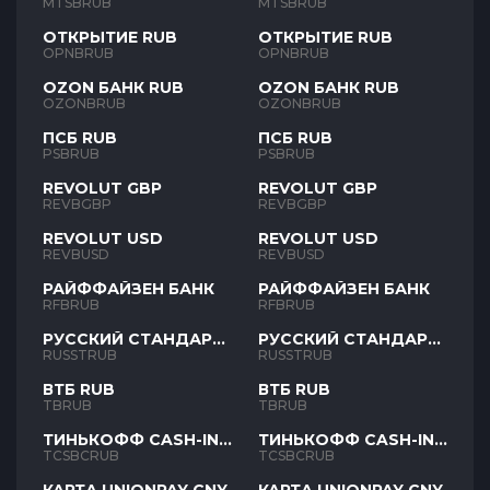
MTSBRUB
MTSBRUB
ОТКРЫТИЕ RUB
ОТКРЫТИЕ RUB
OPNBRUB
OPNBRUB
OZON БАНК RUB
OZON БАНК RUB
OZONBRUB
OZONBRUB
ПСБ RUB
ПСБ RUB
PSBRUB
PSBRUB
REVOLUT GBP
REVOLUT GBP
REVBGBP
REVBGBP
REVOLUT USD
REVOLUT USD
REVBUSD
REVBUSD
РАЙФФАЙЗЕН БАНК
РАЙФФАЙЗЕН БАНК
RFBRUB
RFBRUB
РУССКИЙ СТАНДАРТ
РУССКИЙ СТАНДАРТ
RUB
RUB
RUSSTRUB
RUSSTRUB
ВТБ RUB
ВТБ RUB
TBRUB
TBRUB
ТИНЬКОФФ CASH-IN
ТИНЬКОФФ CASH-IN
RUB
RUB
TCSBCRUB
TCSBCRUB