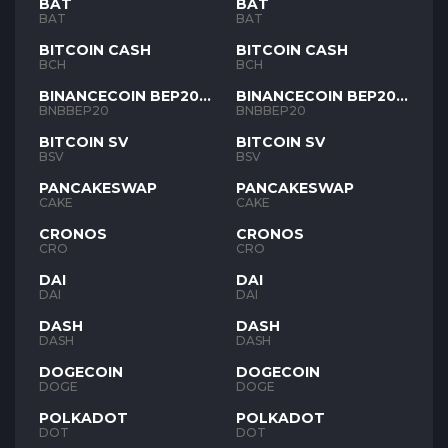
BAT
BAT
BAT
BAT
BITCOIN CASH
BITCOIN CASH
BCH
BCH
BINANCECOIN BEP20
BINANCECOIN BEP20
BNB
BNB
BNBBEP20
BNBBEP20
BITCOIN SV
BITCOIN SV
BSV
BSV
PANCAKESWAP
PANCAKESWAP
CAKE
CAKE
CRONOS
CRONOS
CRO
CRO
DAI
DAI
DAI
DAI
DASH
DASH
DASH
DASH
DOGECOIN
DOGECOIN
DOGE
DOGE
POLKADOT
POLKADOT
DOT
DOT