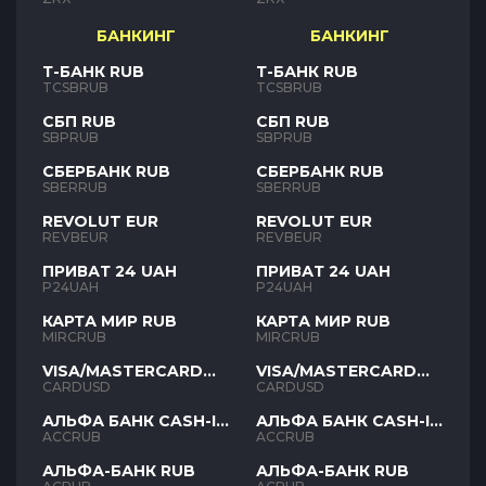
БАНКИНГ
БАНКИНГ
Т-БАНК RUB
Т-БАНК RUB
TCSBRUB
TCSBRUB
СБП RUB
СБП RUB
SBPRUB
SBPRUB
СБЕРБАНК RUB
СБЕРБАНК RUB
SBERRUB
SBERRUB
REVOLUT EUR
REVOLUT EUR
REVBEUR
REVBEUR
ПРИВАТ 24 UAH
ПРИВАТ 24 UAH
P24UAH
P24UAH
КАРТА МИР RUB
КАРТА МИР RUB
MIRCRUB
MIRCRUB
VISA/MASTERCARD
VISA/MASTERCARD
USD
USD
CARDUSD
CARDUSD
АЛЬФА БАНК CASH-IN
АЛЬФА БАНК CASH-IN
RUB
RUB
ACCRUB
ACCRUB
АЛЬФА-БАНК RUB
АЛЬФА-БАНК RUB