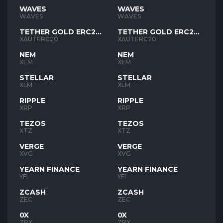
WAVES
WAVES
WAVES
WAVES
TETHER GOLD ERC20
TETHER GOLD ERC20
XAUT
XAUT
XAUTERC20
XAUTERC20
NEM
NEM
XEM
XEM
STELLAR
STELLAR
XLM
XLM
RIPPLE
RIPPLE
XRP
XRP
TEZOS
TEZOS
XTZ
XTZ
VERGE
VERGE
XVG
XVG
YEARN FINANCE
YEARN FINANCE
YFI
YFI
ZCASH
ZCASH
ZEC
ZEC
0X
0X
ZRX
ZRX