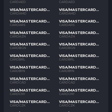
AED
AED
CARDAED
CARDAED
VISA/MASTERCARD
VISA/MASTERCARD
AMD
AMD
CARDAMD
CARDAMD
VISA/MASTERCARD
VISA/MASTERCARD
ARS
ARS
CARDARS
CARDARS
VISA/MASTERCARD
VISA/MASTERCARD
AZN
AZN
CARDAZN
CARDAZN
VISA/MASTERCARD
VISA/MASTERCARD
BGN
BGN
CARDBGN
CARDBGN
VISA/MASTERCARD
VISA/MASTERCARD
BRL
BRL
CARDBRL
CARDBRL
VISA/MASTERCARD
VISA/MASTERCARD
BYN
BYN
CARDBYN
CARDBYN
VISA/MASTERCARD
VISA/MASTERCARD
CAD
CAD
CARDCAD
CARDCAD
VISA/MASTERCARD
VISA/MASTERCARD
CNY
CNY
CARDCNY
CARDCNY
VISA/MASTERCARD
VISA/MASTERCARD
CZK
CZK
CARDCZK
CARDCZK