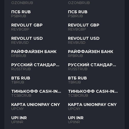
OZONBRUB
OZONBRUB
ПСБ RUB
ПСБ RUB
PSBRUB
PSBRUB
REVOLUT GBP
REVOLUT GBP
REVBGBP
REVBGBP
REVOLUT USD
REVOLUT USD
REVBUSD
REVBUSD
РАЙФФАЙЗЕН БАНК
РАЙФФАЙЗЕН БАНК
RFBRUB
RFBRUB
РУССКИЙ СТАНДАРТ
РУССКИЙ СТАНДАРТ
RUB
RUB
RUSSTRUB
RUSSTRUB
ВТБ RUB
ВТБ RUB
TBRUB
TBRUB
ТИНЬКОФФ CASH-IN
ТИНЬКОФФ CASH-IN
RUB
RUB
TCSBCRUB
TCSBCRUB
КАРТА UNIONPAY CNY
КАРТА UNIONPAY CNY
UPCNY
UPCNY
UPI INR
UPI INR
UPIINR
UPIINR