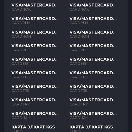
VISA/MASTERCARD
VISA/MASTERCARD
NOK
NOK
CARDNOK
CARDNOK
VISA/MASTERCARD
VISA/MASTERCARD
PLN
PLN
CARDPLN
CARDPLN
VISA/MASTERCARD
VISA/MASTERCARD
RON
RON
CARDRON
CARDRON
VISA/MASTERCARD
VISA/MASTERCARD
RUB
RUB
CARDRUB
CARDRUB
VISA/MASTERCARD
VISA/MASTERCARD
SEK
SEK
CARDSEK
CARDSEK
VISA/MASTERCARD
VISA/MASTERCARD
THB
THB
CARDTHB
CARDTHB
VISA/MASTERCARD
VISA/MASTERCARD
TJS
TJS
CARDTJS
CARDTJS
VISA/MASTERCARD
VISA/MASTERCARD
TYR
TYR
CARDTRY
CARDTRY
VISA/MASTERCARD
VISA/MASTERCARD
UAH
UAH
CARDUAH
CARDUAH
КАРТА ЭЛКАРТ KGS
КАРТА ЭЛКАРТ KGS
ELKGS
ELKGS