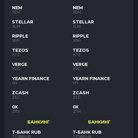
NEM
NEM
XEM
XEM
STELLAR
STELLAR
XLM
XLM
RIPPLE
RIPPLE
XRP
XRP
TEZOS
TEZOS
XTZ
XTZ
VERGE
VERGE
XVG
XVG
YEARN FINANCE
YEARN FINANCE
YFI
YFI
ZCASH
ZCASH
ZEC
ZEC
0X
0X
ZRX
ZRX
БАНКИНГ
БАНКИНГ
Т-БАНК RUB
Т-БАНК RUB
TCSBRUB
TCSBRUB