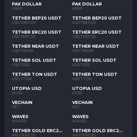
PAX DOLLAR
PAX DOLLAR
USDP
USDP
TETHER BEP20 USDT
TETHER BEP20 USDT
USDTBEP20
USDTBEP20
TETHER ERC20 USDT
TETHER ERC20 USDT
USDTERC20
USDTERC20
TETHER NEAR USDT
TETHER NEAR USDT
USDTNEAR
USDTNEAR
TETHER SOL USDT
TETHER SOL USDT
USDTSOL
USDTSOL
TETHER TON USDT
TETHER TON USDT
USDTTON
USDTTON
UTOPIA USD
UTOPIA USD
UUSD
UUSD
VECHAIN
VECHAIN
VET
VET
WAVES
WAVES
WAVES
WAVES
TETHER GOLD ERC20
TETHER GOLD ERC20
XAUT
XAUT
XAUTERC20
XAUTERC20