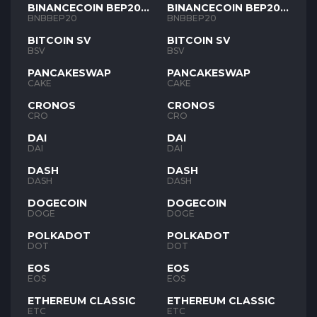
BINANCECOIN BEP20
BINANCECOIN BEP20
BNB
BNB
BNBBEP20
BNBBEP20
BITCOIN SV
BITCOIN SV
BSV
BSV
PANCAKESWAP
PANCAKESWAP
CAKE
CAKE
CRONOS
CRONOS
CRO
CRO
DAI
DAI
DAI
DAI
DASH
DASH
DASH
DASH
DOGECOIN
DOGECOIN
DOGE
DOGE
POLKADOT
POLKADOT
DOT
DOT
EOS
EOS
EOS
EOS
ETHEREUM CLASSIC
ETHEREUM CLASSIC
ETC
ETC