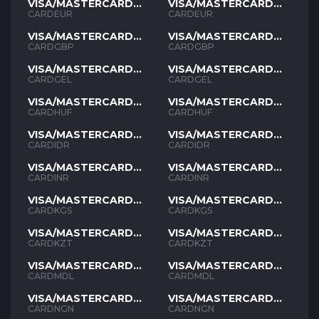
VISA/MASTERCARD
VISA/MASTERCARD
EUR
EUR
CARDEUR
CARDEUR
VISA/MASTERCARD
VISA/MASTERCARD
GBP
GBP
CARDGBP
CARDGBP
VISA/MASTERCARD
VISA/MASTERCARD
GEL
GEL
CARDGEL
CARDGEL
VISA/MASTERCARD
VISA/MASTERCARD
HUF
HUF
CARDHUF
CARDHUF
VISA/MASTERCARD
VISA/MASTERCARD
IDR
IDR
CARDIDR
CARDIDR
VISA/MASTERCARD
VISA/MASTERCARD
INR
INR
CARDINR
CARDINR
VISA/MASTERCARD
VISA/MASTERCARD
KGS
KGS
CARDKGS
CARDKGS
VISA/MASTERCARD
VISA/MASTERCARD
KZT
KZT
CARDKZT
CARDKZT
VISA/MASTERCARD
VISA/MASTERCARD
MDL
MDL
CARDMDL
CARDMDL
VISA/MASTERCARD
VISA/MASTERCARD
NGN
NGN
CARDNGN
CARDNGN