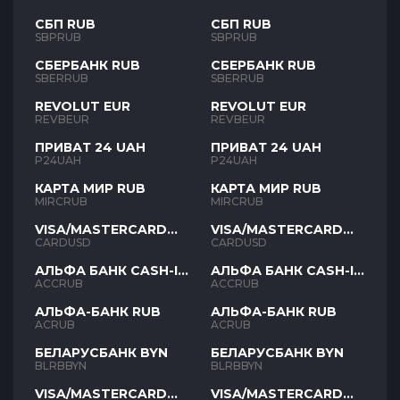
СБП RUB
СБП RUB
SBPRUB
SBPRUB
СБЕРБАНК RUB
СБЕРБАНК RUB
SBERRUB
SBERRUB
REVOLUT EUR
REVOLUT EUR
REVBEUR
REVBEUR
ПРИВАТ 24 UAH
ПРИВАТ 24 UAH
P24UAH
P24UAH
КАРТА МИР RUB
КАРТА МИР RUB
MIRCRUB
MIRCRUB
VISA/MASTERCARD
VISA/MASTERCARD
USD
USD
CARDUSD
CARDUSD
АЛЬФА БАНК CASH-IN
АЛЬФА БАНК CASH-IN
RUB
RUB
ACCRUB
ACCRUB
АЛЬФА-БАНК RUB
АЛЬФА-БАНК RUB
ACRUB
ACRUB
БЕЛАРУСБАНК BYN
БЕЛАРУСБАНК BYN
BLRBBYN
BLRBBYN
VISA/MASTERCARD
VISA/MASTERCARD