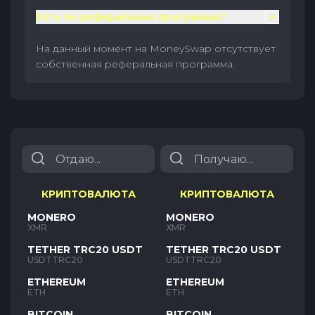
Есть ли реферальные программы?
На данный момент на MoneySwap отсутствует
собственная реферальная программа.
КРИПТОВАЛЮТА
КРИПТОВАЛЮТА
MONERO
MONERO
XMR
XMR
TETHER TRC20 USDT
TETHER TRC20 USDT
USDTTRC20
USDTTRC20
ETHEREUM
ETHEREUM
ETH
ETH
BITCOIN
BITCOIN