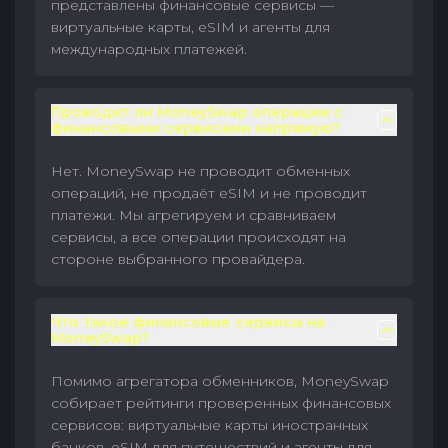
представлены финансовые сервисы —
виртуальные карты, eSIM и агенты для
международных платежей.
Проводит ли MoneySwap операции с
финансовыми сервисами напрямую?
Нет. MoneySwap не проводит обменных
операций, не продаёт eSIM и не проводит
платежи. Мы агрегируем и сравниваем
сервисы, а все операции происходят на
стороне выбранного провайдера.
Что такое финансовые сервисы на
MoneySwap?
Помимо агрегатора обменников, MoneySwap
собирает рейтинги проверенных финансовых
сервисов: виртуальные карты иностранных
банков, eSIM для путешествий и агенты для