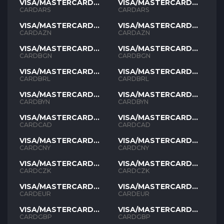
VISA/MASTERCARD
VISA/MASTERCARD
ARS
ARS
CARDARS
CARDARS
VISA/MASTERCARD
VISA/MASTERCARD
AZN
AZN
CARDAZN
CARDAZN
VISA/MASTERCARD
VISA/MASTERCARD
BGN
BGN
CARDBGN
CARDBGN
VISA/MASTERCARD
VISA/MASTERCARD
BRL
BRL
CARDBRL
CARDBRL
VISA/MASTERCARD
VISA/MASTERCARD
BYN
BYN
CARDBYN
CARDBYN
VISA/MASTERCARD
VISA/MASTERCARD
CAD
CAD
CARDCAD
CARDCAD
VISA/MASTERCARD
VISA/MASTERCARD
CNY
CNY
CARDCNY
CARDCNY
VISA/MASTERCARD
VISA/MASTERCARD
CZK
CZK
CARDCZK
CARDCZK
VISA/MASTERCARD
VISA/MASTERCARD
EUR
EUR
CARDEUR
CARDEUR
VISA/MASTERCARD
VISA/MASTERCARD
GBP
GBP
CARDGBP
CARDGBP