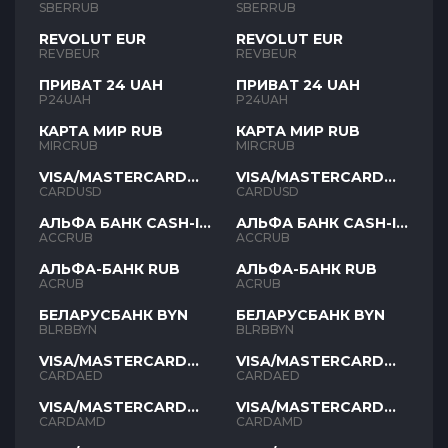
SBERRUB
SBERRUB
REVOLUT EUR
REVOLUT EUR
REVBEUR
REVBEUR
ПРИВАТ 24 UAH
ПРИВАТ 24 UAH
P24UAH
P24UAH
КАРТА МИР RUB
КАРТА МИР RUB
MIRCRUB
MIRCRUB
VISA/MASTERCARD
VISA/MASTERCARD
USD
USD
CARDUSD
CARDUSD
АЛЬФА БАНК CASH-IN
АЛЬФА БАНК CASH-IN
RUB
RUB
ACCRUB
ACCRUB
АЛЬФА-БАНК RUB
АЛЬФА-БАНК RUB
ACRUB
ACRUB
БЕЛАРУСБАНК BYN
БЕЛАРУСБАНК BYN
BLRBBYN
BLRBBYN
VISA/MASTERCARD
VISA/MASTERCARD
AED
AED
CARDAED
CARDAED
VISA/MASTERCARD
VISA/MASTERCARD
AMD
AMD
CARDAMD
CARDAMD