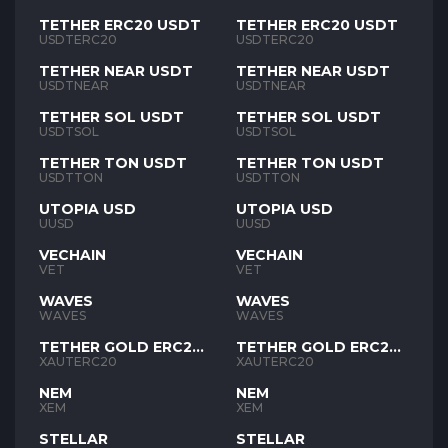
TETHER ERC20 USDT
TETHER ERC20 USDT
USDTERC20
USDTERC20
TETHER NEAR USDT
TETHER NEAR USDT
USDTNEAR
USDTNEAR
TETHER SOL USDT
TETHER SOL USDT
USDTSOL
USDTSOL
TETHER TON USDT
TETHER TON USDT
USDTTON
USDTTON
UTOPIA USD
UTOPIA USD
UUSD
UUSD
VECHAIN
VECHAIN
VET
VET
WAVES
WAVES
WAVES
WAVES
TETHER GOLD ERC20
TETHER GOLD ERC20
XAUT
XAUT
XAUTERC20
XAUTERC20
NEM
NEM
XEM
XEM
STELLAR
STELLAR