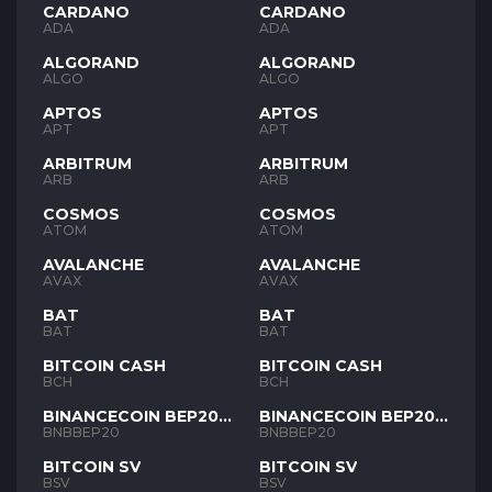
CARDANO
CARDANO
ADA
ADA
ALGORAND
ALGORAND
ALGO
ALGO
APTOS
APTOS
APT
APT
ARBITRUM
ARBITRUM
ARB
ARB
COSMOS
COSMOS
ATOM
ATOM
AVALANCHE
AVALANCHE
AVAX
AVAX
BAT
BAT
BAT
BAT
BITCOIN CASH
BITCOIN CASH
BCH
BCH
BINANCECOIN BEP20
BINANCECOIN BEP20
BNB
BNB
BNBBEP20
BNBBEP20
BITCOIN SV
BITCOIN SV
BSV
BSV