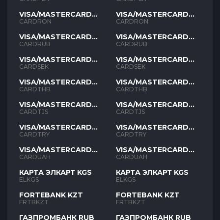
VISA/MASTERCARD
VISA/MASTERCARD
RON
RON
CARDRON
CARDRON
VISA/MASTERCARD
VISA/MASTERCARD
RUB
RUB
CARDRUB
CARDRUB
VISA/MASTERCARD
VISA/MASTERCARD
SEK
SEK
CARDSEK
CARDSEK
VISA/MASTERCARD
VISA/MASTERCARD
THB
THB
CARDTHB
CARDTHB
VISA/MASTERCARD
VISA/MASTERCARD
TJS
TJS
CARDTJS
CARDTJS
VISA/MASTERCARD
VISA/MASTERCARD
TYR
TYR
CARDTRY
CARDTRY
VISA/MASTERCARD
VISA/MASTERCARD
UAH
UAH
CARDUAH
CARDUAH
КАРТА ЭЛКАРТ KGS
КАРТА ЭЛКАРТ KGS
ELKGS
ELKGS
FORTEBANK KZT
FORTEBANK KZT
FRTBKZT
FRTBKZT
ГАЗПРОМБАНК RUB
ГАЗПРОМБАНК RUB