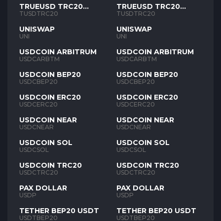
TRUEUSD TRC20
TRUEUSD TRC20
TUSD
TUSD
TUSDTRC20
TUSDTRC20
UNISWAP
UNISWAP
UNI
UNI
USDCOIN ARBITRUM
USDCOIN ARBITRUM
USDCARBTM
USDCARBTM
USDCOIN BEP20
USDCOIN BEP20
USDCBEP20
USDCBEP20
USDCOIN ERC20
USDCOIN ERC20
USDCERC20
USDCERC20
USDCOIN NEAR
USDCOIN NEAR
USDCNEAR
USDCNEAR
USDCOIN SOL
USDCOIN SOL
USDCSOL
USDCSOL
USDCOIN TRC20
USDCOIN TRC20
USDCTRC20
USDCTRC20
PAX DOLLAR
PAX DOLLAR
USDP
USDP
TETHER BEP20 USDT
TETHER BEP20 USDT
USDTBEP20
USDTBEP20