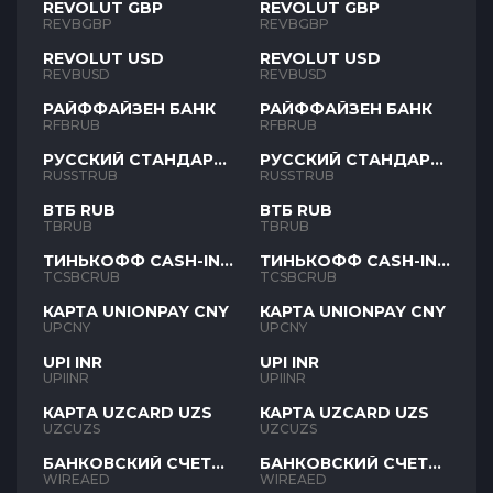
REVOLUT GBP
REVOLUT GBP
REVBGBP
REVBGBP
REVOLUT USD
REVOLUT USD
REVBUSD
REVBUSD
РАЙФФАЙЗЕН БАНК
РАЙФФАЙЗЕН БАНК
RFBRUB
RFBRUB
РУССКИЙ СТАНДАРТ
РУССКИЙ СТАНДАРТ
RUB
RUB
RUSSTRUB
RUSSTRUB
ВТБ RUB
ВТБ RUB
TBRUB
TBRUB
ТИНЬКОФФ CASH-IN
ТИНЬКОФФ CASH-IN
RUB
RUB
TCSBCRUB
TCSBCRUB
КАРТА UNIONPAY CNY
КАРТА UNIONPAY CNY
UPCNY
UPCNY
UPI INR
UPI INR
UPIINR
UPIINR
КАРТА UZCARD UZS
КАРТА UZCARD UZS
UZCUZS
UZCUZS
БАНКОВСКИЙ СЧЕТ
БАНКОВСКИЙ СЧЕТ
AED
AED
WIREAED
WIREAED