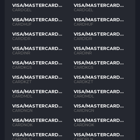
VISA/MASTERCARD
VISA/MASTERCARD
GEL
GEL
CARDGEL
CARDGEL
VISA/MASTERCARD
VISA/MASTERCARD
HUF
HUF
CARDHUF
CARDHUF
VISA/MASTERCARD
VISA/MASTERCARD
IDR
IDR
CARDIDR
CARDIDR
VISA/MASTERCARD
VISA/MASTERCARD
INR
INR
CARDINR
CARDINR
VISA/MASTERCARD
VISA/MASTERCARD
KGS
KGS
CARDKGS
CARDKGS
VISA/MASTERCARD
VISA/MASTERCARD
KZT
KZT
CARDKZT
CARDKZT
VISA/MASTERCARD
VISA/MASTERCARD
MDL
MDL
CARDMDL
CARDMDL
VISA/MASTERCARD
VISA/MASTERCARD
NGN
NGN
CARDNGN
CARDNGN
VISA/MASTERCARD
VISA/MASTERCARD
NOK
NOK
CARDNOK
CARDNOK
VISA/MASTERCARD
VISA/MASTERCARD
PLN
PLN
CARDPLN
CARDPLN