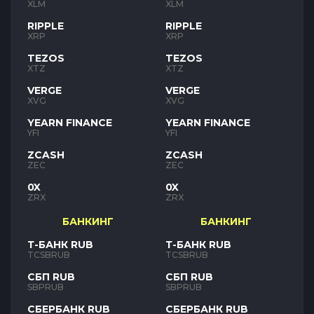
XLM
XLM
RIPPLE
RIPPLE
XRP
XRP
TEZOS
TEZOS
XTZ
XTZ
VERGE
VERGE
XVG
XVG
YEARN FINANCE
YEARN FINANCE
YFI
YFI
ZCASH
ZCASH
ZEC
ZEC
0X
0X
ZRX
ZRX
БАНКИНГ
БАНКИНГ
Т-БАНК RUB
Т-БАНК RUB
TCSBRUB
TCSBRUB
СБП RUB
СБП RUB
SBPRUB
SBPRUB
СБЕРБАНК RUB
СБЕРБАНК RUB