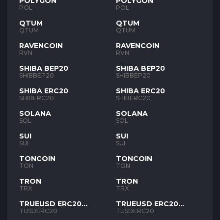
POLYGON
POLYGON
POL
POL
QTUM
QTUM
QTUM
QTUM
RAVENCOIN
RAVENCOIN
RVN
RVN
SHIBA BEP20
SHIBA BEP20
SHIBBEP20
SHIBBEP20
SHIBA ERC20
SHIBA ERC20
SHIBERC20
SHIBERC20
SOLANA
SOLANA
SOL
SOL
SUI
SUI
SUI
SUI
TONCOIN
TONCOIN
TON
TON
TRON
TRON
TRX
TRX
TRUEUSD ERC20
TRUEUSD ERC20
TUSD
TUSD
TUSDERC20
TUSDERC20