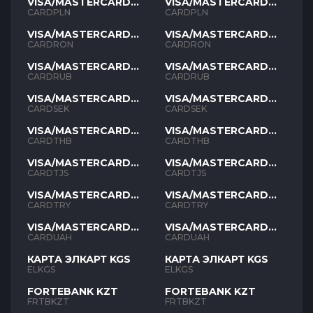
VISA/MASTERCARD
VISA/MASTERCARD
PLN
PLN
CARDPLN
CARDPLN
VISA/MASTERCARD
VISA/MASTERCARD
RON
RON
CARDRON
CARDRON
VISA/MASTERCARD
VISA/MASTERCARD
RUB
RUB
CARDRUB
CARDRUB
VISA/MASTERCARD
VISA/MASTERCARD
SEK
SEK
CARDSEK
CARDSEK
VISA/MASTERCARD
VISA/MASTERCARD
THB
THB
CARDTHB
CARDTHB
VISA/MASTERCARD
VISA/MASTERCARD
TJS
TJS
CARDTJS
CARDTJS
VISA/MASTERCARD
VISA/MASTERCARD
TYR
TYR
CARDTRY
CARDTRY
VISA/MASTERCARD
VISA/MASTERCARD
UAH
UAH
CARDUAH
CARDUAH
КАРТА ЭЛКАРТ KGS
КАРТА ЭЛКАРТ KGS
ELKGS
ELKGS
FORTEBANK KZT
FORTEBANK KZT
FRTBKZT
FRTBKZT