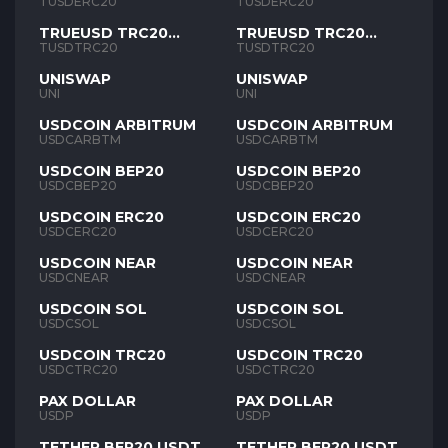
TUSD
TUSD
TUSDERC20
TUSDERC20
TRUEUSD TRC20
TRUEUSD TRC20
TUSD
TUSD
TUSDTRC20
TUSDTRC20
UNISWAP
UNISWAP
UNI
UNI
USDCOIN ARBITRUM
USDCOIN ARBITRUM
USDCARBTM
USDCARBTM
USDCOIN BEP20
USDCOIN BEP20
USDCBEP20
USDCBEP20
USDCOIN ERC20
USDCOIN ERC20
USDCERC20
USDCERC20
USDCOIN NEAR
USDCOIN NEAR
USDCNEAR
USDCNEAR
USDCOIN SOL
USDCOIN SOL
USDCSOL
USDCSOL
USDCOIN TRC20
USDCOIN TRC20
USDCTRC20
USDCTRC20
PAX DOLLAR
PAX DOLLAR
USDP
USDP
TETHER BEP20 USDT
TETHER BEP20 USDT