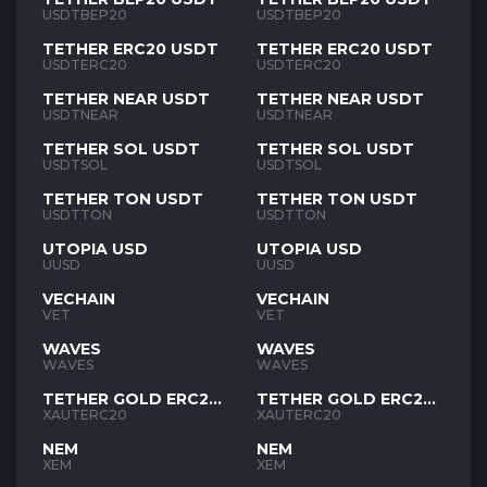
USDTBEP20
USDTBEP20
TETHER ERC20 USDT
TETHER ERC20 USDT
USDTERC20
USDTERC20
TETHER NEAR USDT
TETHER NEAR USDT
USDTNEAR
USDTNEAR
TETHER SOL USDT
TETHER SOL USDT
USDTSOL
USDTSOL
TETHER TON USDT
TETHER TON USDT
USDTTON
USDTTON
UTOPIA USD
UTOPIA USD
UUSD
UUSD
VECHAIN
VECHAIN
VET
VET
WAVES
WAVES
WAVES
WAVES
TETHER GOLD ERC20
TETHER GOLD ERC20
XAUT
XAUT
XAUTERC20
XAUTERC20
NEM
NEM
XEM
XEM