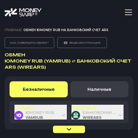
ГЛАВНАЯ
/
ОБМЕН ЮMONEY RUB НА БАНКОВСКИЙ СЧЕТ ARS
КАК СОВЕРШИТЬ ОБМЕН?
ВИДЕОИНСТРУКЦИЯ
ОБМЕН
ЮMONEY RUB (YAMRUB)
⇄
БАНКОВСКИЙ СЧЕТ
ARS (WIREARS)
Безналичные
Наличные
ОТДАЮ
ПОЛУЧАЮ
ЮMONEY RUB
БАНКОВСКИЙ СЧЕТ ARS
YAMRUB
WIREARS