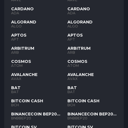
CARDANO
CARDANO
ADA
ADA
ALGORAND
ALGORAND
ALGO
ALGO
APTOS
APTOS
APT
APT
ARBITRUM
ARBITRUM
ARB
ARB
COSMOS
COSMOS
ATOM
ATOM
AVALANCHE
AVALANCHE
AVAX
AVAX
BAT
BAT
BAT
BAT
BITCOIN CASH
BITCOIN CASH
BCH
BCH
BINANCECOIN BEP20
BINANCECOIN BEP20
BNB
BNB
BNBBEP20
BNBBEP20
BITCOIN SV
BITCOIN SV