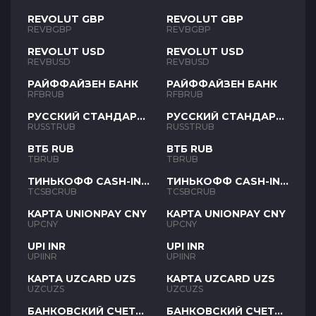
REVOLUT GBP
REVOLUT GBP
REVBGBP
REVBGBP
REVOLUT USD
REVOLUT USD
REVBUSD
REVBUSD
РАЙФФАЙЗЕН БАНК
РАЙФФАЙЗЕН БАНК
RFBRUB
RFBRUB
РУССКИЙ СТАНДАРТ
РУССКИЙ СТАНДАРТ
RUB
RUB
RUSSTRUB
RUSSTRUB
ВТБ RUB
ВТБ RUB
TBRUB
TBRUB
ТИНЬКОФФ CASH-IN
ТИНЬКОФФ CASH-IN
RUB
RUB
TCSBCRUB
TCSBCRUB
КАРТА UNIONPAY CNY
КАРТА UNIONPAY CNY
UPCNY
UPCNY
UPI INR
UPI INR
UPIINR
UPIINR
КАРТА UZCARD UZS
КАРТА UZCARD UZS
UZCUZS
UZCUZS
БАНКОВСКИЙ СЧЕТ
БАНКОВСКИЙ СЧЕТ