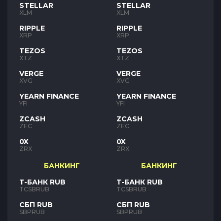
STELLAR
STELLAR
XLM
XLM
RIPPLE
RIPPLE
XRP
XRP
TEZOS
TEZOS
XTZ
XTZ
VERGE
VERGE
XVG
XVG
YEARN FINANCE
YEARN FINANCE
YFI
YFI
ZCASH
ZCASH
ZEC
ZEC
0X
0X
ZRX
ZRX
БАНКИНГ
БАНКИНГ
Т-БАНК RUB
Т-БАНК RUB
TCSBRUB
TCSBRUB
СБП RUB
СБП RUB
SBPRUB
SBPRUB