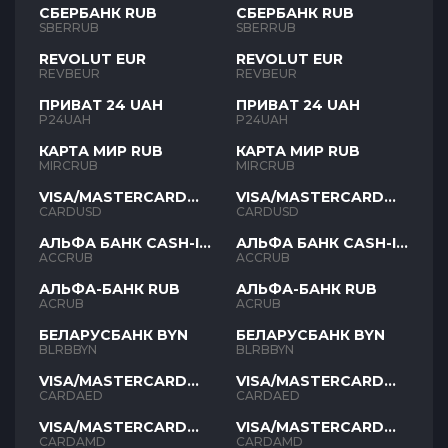
СБЕРБАНК RUB
СБЕРБАНК RUB
SBERRUB
SBERRUB
REVOLUT EUR
REVOLUT EUR
REVBEUR
REVBEUR
ПРИВАТ 24 UAH
ПРИВАТ 24 UAH
P24UAH
P24UAH
КАРТА МИР RUB
КАРТА МИР RUB
MIRCRUB
MIRCRUB
VISA/MASTERCARD
VISA/MASTERCARD
USD
USD
CARDUSD
CARDUSD
АЛЬФА БАНК CASH-IN
АЛЬФА БАНК CASH-IN
RUB
RUB
ACCRUB
ACCRUB
АЛЬФА-БАНК RUB
АЛЬФА-БАНК RUB
ACRUB
ACRUB
БЕЛАРУСБАНК BYN
БЕЛАРУСБАНК BYN
BLRBBYN
BLRBBYN
VISA/MASTERCARD
VISA/MASTERCARD
AED
AED
CARDAED
CARDAED
VISA/MASTERCARD
VISA/MASTERCARD
AMD
AMD
CARDAMD
CARDAMD