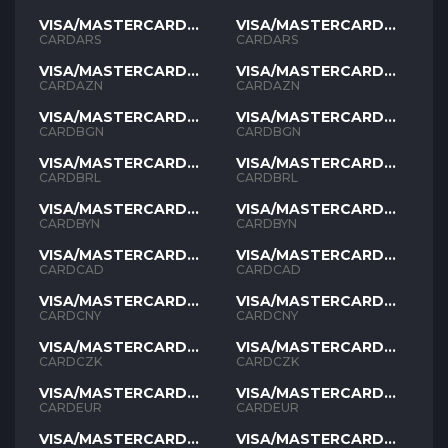
VISA/MASTERCARD
VISA/MASTERCARD
ARS
ARS
CARDARS
CARDARS
VISA/MASTERCARD
VISA/MASTERCARD
AZN
AZN
CARDAZN
CARDAZN
VISA/MASTERCARD
VISA/MASTERCARD
BGN
BGN
CARDBGN
CARDBGN
VISA/MASTERCARD
VISA/MASTERCARD
BRL
BRL
CARDBRL
CARDBRL
VISA/MASTERCARD
VISA/MASTERCARD
BYN
BYN
CARDBYN
CARDBYN
VISA/MASTERCARD
VISA/MASTERCARD
CAD
CAD
CARDCAD
CARDCAD
VISA/MASTERCARD
VISA/MASTERCARD
CNY
CNY
CARDCNY
CARDCNY
VISA/MASTERCARD
VISA/MASTERCARD
CZK
CZK
CARDCZK
CARDCZK
VISA/MASTERCARD
VISA/MASTERCARD
EUR
EUR
CARDEUR
CARDEUR
VISA/MASTERCARD
VISA/MASTERCARD