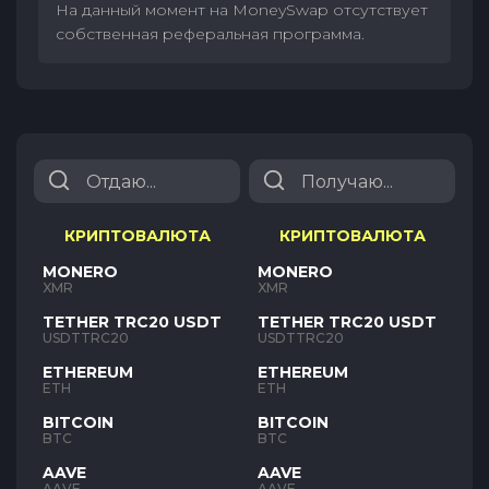
На данный момент на MoneySwap отсутствует
собственная реферальная программа.
КРИПТОВАЛЮТА
КРИПТОВАЛЮТА
MONERO
MONERO
XMR
XMR
TETHER TRC20 USDT
TETHER TRC20 USDT
USDTTRC20
USDTTRC20
ETHEREUM
ETHEREUM
ETH
ETH
BITCOIN
BITCOIN
BTC
BTC
AAVE
AAVE
AAVE
AAVE