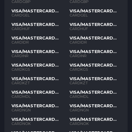
GBP
GBP
CARDGBP
CARDGBP
VISA/MASTERCARD
VISA/MASTERCARD
GEL
GEL
CARDGEL
CARDGEL
VISA/MASTERCARD
VISA/MASTERCARD
HUF
HUF
CARDHUF
CARDHUF
VISA/MASTERCARD
VISA/MASTERCARD
IDR
IDR
CARDIDR
CARDIDR
VISA/MASTERCARD
VISA/MASTERCARD
INR
INR
CARDINR
CARDINR
VISA/MASTERCARD
VISA/MASTERCARD
KGS
KGS
CARDKGS
CARDKGS
VISA/MASTERCARD
VISA/MASTERCARD
KZT
KZT
CARDKZT
CARDKZT
VISA/MASTERCARD
VISA/MASTERCARD
MDL
MDL
CARDMDL
CARDMDL
VISA/MASTERCARD
VISA/MASTERCARD
NGN
NGN
CARDNGN
CARDNGN
VISA/MASTERCARD
VISA/MASTERCARD
NOK
NOK
CARDNOK
CARDNOK