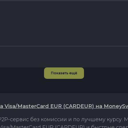
Показать ещё
 Visa/MasterCard EUR (CARDEUR) на MoneyS
2P-сервис без комиссии и по лучшему курсу.
isa/MasterCard EUR (CARDEUR) и быстрые сде