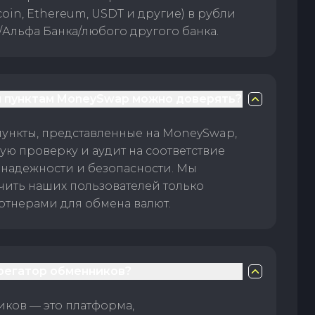
oin, Ethereum, USDT и другие) в рубли
/Альфа Банка/любого другого банка.
 пунктам MoneySwap можно доверять?
пункты, представленные на MoneySwap,
ую проверку и аудит на соответствие
 надежности и безопасности. Мы
чить наших пользователей только
тнерами для обмена валют.
грегатор обменников?
ков — это платформа,