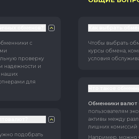
ОБЩИЕ ВОПР
личных обменов?
Как выбрать обме
обменники с
Чтобы выбрать об
ами
курсы обмена, ком
ельную проверку
условия обслужив
ам надежности и
 наших
ртнерами для
Что такое обменн
Обменники валют
пользователям эко
активы между раз
птовалют?
лишних комиссий 
нужно подобрать
Например, можно 