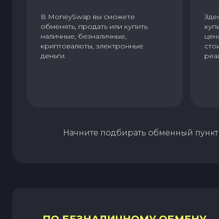
В MoneySwap вы сможете
Зде
обменять, продать или купить
куп
наличные, безналичные,
цен
криптовалюты, электронные
сто
деньги.
реа
Начните подбирать обменный пункт 