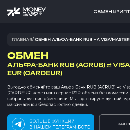
ОБМЕН КРИП
ГЛАВНАЯ
/
ОБМЕН АЛЬФА-БАНК RUB НА VISA/MASTER
ОБМЕН
АЛЬФА-БАНК RUB (ACRUB)
⇄
VIS
EUR (CARDEUR)
Выгодно обменяйте ваш Альфа-Банк RUB (ACRUB) на Vis
(CARDEUR) через наш сервис P2P-обмена без комиссии
собраны лучшие обменники. Мы гарантируем лучший кур
максимальной безопасностью сделки.
БОЛЬШЕ ФУНКЦИЙ
КАК С
В НАШЕМ ТЕЛЕГРАМ-БОТЕ