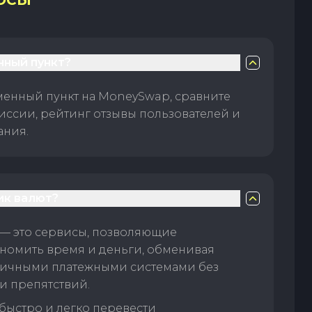
ОСЫ
нный пункт?
менный пункт на MoneySwap, сравните
иссии, рейтинг отзывы пользователей и
ания.
ик валют?
— это сервисы, позволяющие
номить время и деньги, обменивая
личными платежными системами без
и препятствий.
быстро и легко перевести