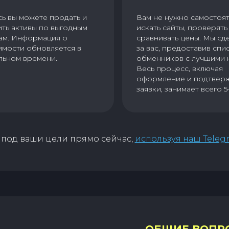
сь вы можете продать и
Вам не нужно самостоя
ить активы по выгодным
искать сайты, проверять 
ам. Информация о
сравнивать цены. Мы сд
имости обновляется в
за вас, предоставив спи
льном времени.
обменников с лучшими 
Весь процесс, включая
оформление и подтвер
заявки, занимает всего 5
под ваши цели прямо сейчас,
используя наш Teleg