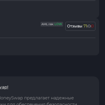
AML risk:
LOW
Отзывы
71
0
0
|
|
wap!
 MoneySwap предлагает надежные
лки для обеспечения безопасности