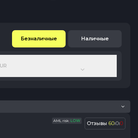
Безналичные
Наличные
EUR
AML risk:
LOW
Отзывы
60
0
0
|
|