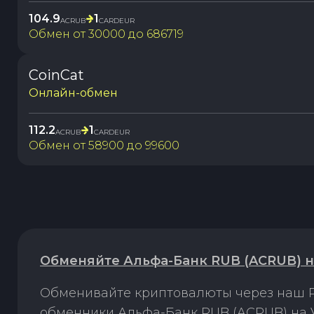
104.9
1
ACRUB
CARDEUR
Обмен от
30000
до
686719
CoinCat
Онлайн-обмен
112.2
1
ACRUB
CARDEUR
Обмен от
58900
до
99600
Обменяйте Альфа-Банк RUB (ACRUB) на
Обменивайте криптовалюты через наш P
обменники Альфа-Банк RUB (ACRUB) на V