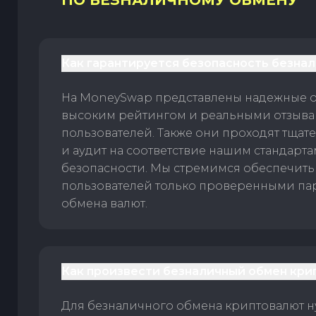
ПО БЕЗНАЛИЧНОМУ ОБМЕНУ
Как гарантируется безопасность безна
На MoneySwap представлены надежные 
высоким рейтингом и реальными отзыв
пользователей. Также они проходят тщат
и аудит на соответствие нашим стандарт
безопасности. Мы стремимся обеспечить
пользователей только проверенными па
обмена валют.
Как произвести безналичный обмен кри
Для безналичного обмена криптовалют 