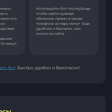
тельно
Используйте бот MoneySwap,
их и
чтобы найти нужный
елаем это
обменник прямо в своем
сок
телефоне за пару минут. Еще
курсами.
удобнее и быстрее, чем
искать на сайте.
ждение
–10 минут.
ram-бот
. Быстро, удобно и безопасно!