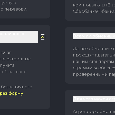
 нужную
криптовалюты (Bitc
о переводу.
Сбербанка/Т-банка
зналичного
Всем ли обменным
Да, все обменные 
лючая
проходят тщательн
и электронные
нашим стандартам
пункта.
стремимся обеспе
об на этапе
проверенными пар
б безналичного
рез форму
Для чего нужен а
Агрегатор обменни