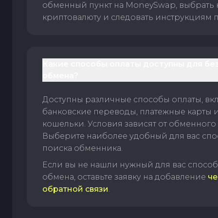
обменный пункт на MoneySwap, выбрать
криптовалюту и следовать инструкциям п
Какие способы оплаты доступны для бе
обмена?
Доступны различные способы оплаты, вк
банковские переводы, платежные карты 
кошельки. Условия зависят от обменного 
Выберите наиболее удобный для вас спос
поиска обменника.
Если вы не нашли нужный для вас спосо
обмена, оставьте заявку на добавление
че
обратной связи
.