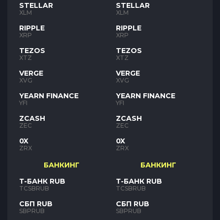
STELLAR
STELLAR
XLM
XLM
RIPPLE
RIPPLE
XRP
XRP
TEZOS
TEZOS
XTZ
XTZ
VERGE
VERGE
XVG
XVG
YEARN FINANCE
YEARN FINANCE
YFI
YFI
ZCASH
ZCASH
ZEC
ZEC
0X
0X
ZRX
ZRX
БАНКИНГ
БАНКИНГ
Т-БАНК RUB
Т-БАНК RUB
TCSBRUB
TCSBRUB
СБП RUB
СБП RUB
SBPRUB
SBPRUB