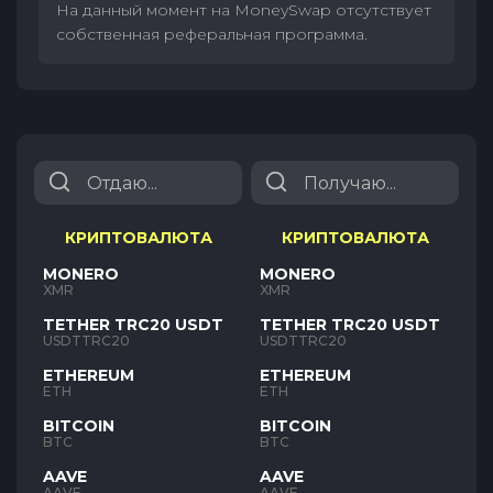
На данный момент на MoneySwap отсутствует
собственная реферальная программа.
КРИПТОВАЛЮТА
КРИПТОВАЛЮТА
MONERO
MONERO
XMR
XMR
TETHER TRC20 USDT
TETHER TRC20 USDT
USDTTRC20
USDTTRC20
ETHEREUM
ETHEREUM
ETH
ETH
BITCOIN
BITCOIN
BTC
BTC
AAVE
AAVE
AAVE
AAVE