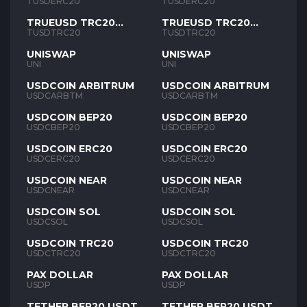
TUSD
TUSD
TUSDERC20
TUSDERC20
TRUEUSD TRC20
TRUEUSD TRC20
TUSD
TUSD
TUSDTRC20
TUSDTRC20
UNISWAP
UNISWAP
UNI
UNI
USDCOIN ARBITRUM
USDCOIN ARBITRUM
USDCARBTM
USDCARBTM
USDCOIN BEP20
USDCOIN BEP20
USDCBEP20
USDCBEP20
USDCOIN ERC20
USDCOIN ERC20
USDCERC20
USDCERC20
USDCOIN NEAR
USDCOIN NEAR
USDCNEAR
USDCNEAR
USDCOIN SOL
USDCOIN SOL
USDCSOL
USDCSOL
USDCOIN TRC20
USDCOIN TRC20
USDCTRC20
USDCTRC20
PAX DOLLAR
PAX DOLLAR
USDP
USDP
TETHER BEP20 USDT
TETHER BEP20 USDT