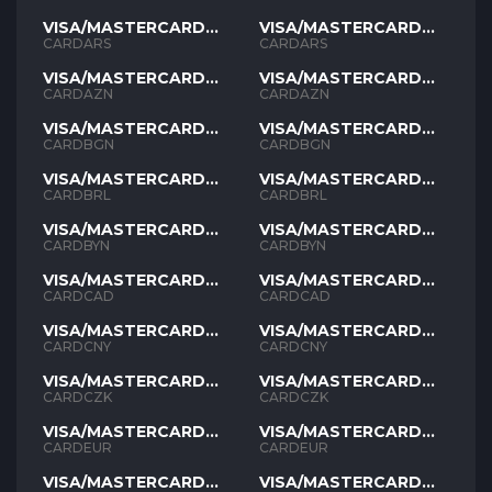
VISA/MASTERCARD
VISA/MASTERCARD
ARS
ARS
CARDARS
CARDARS
VISA/MASTERCARD
VISA/MASTERCARD
AZN
AZN
CARDAZN
CARDAZN
VISA/MASTERCARD
VISA/MASTERCARD
BGN
BGN
CARDBGN
CARDBGN
VISA/MASTERCARD
VISA/MASTERCARD
BRL
BRL
CARDBRL
CARDBRL
VISA/MASTERCARD
VISA/MASTERCARD
BYN
BYN
CARDBYN
CARDBYN
VISA/MASTERCARD
VISA/MASTERCARD
CAD
CAD
CARDCAD
CARDCAD
VISA/MASTERCARD
VISA/MASTERCARD
CNY
CNY
CARDCNY
CARDCNY
VISA/MASTERCARD
VISA/MASTERCARD
CZK
CZK
CARDCZK
CARDCZK
VISA/MASTERCARD
VISA/MASTERCARD
EUR
EUR
CARDEUR
CARDEUR
VISA/MASTERCARD
VISA/MASTERCARD