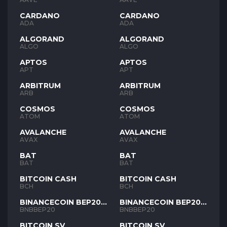
CARDANO
CARDANO
ADA
ADA
ALGORAND
ALGORAND
ALGO
ALGO
APTOS
APTOS
APT
APT
ARBITRUM
ARBITRUM
ARB
ARB
COSMOS
COSMOS
ATOM
ATOM
AVALANCHE
AVALANCHE
AVAX
AVAX
BAT
BAT
BAT
BAT
BITCOIN CASH
BITCOIN CASH
BCH
BCH
BINANCECOIN BEP20
BINANCECOIN BEP20
BNB
BNB
BNBBEP20
BNBBEP20
BITCOIN SV
BITCOIN SV