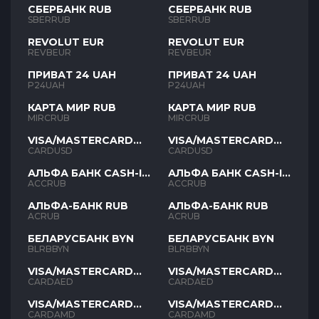
СБЕРБАНК RUB
СБЕРБАНК RUB
SBERRUB
SBERRUB
REVOLUT EUR
REVOLUT EUR
REVBEUR
REVBEUR
ПРИВАТ 24 UAH
ПРИВАТ 24 UAH
P24UAH
P24UAH
КАРТА МИР RUB
КАРТА МИР RUB
MIRCRUB
MIRCRUB
VISA/MASTERCARD
VISA/MASTERCARD
USD
USD
CARDUSD
CARDUSD
АЛЬФА БАНК CASH-IN
АЛЬФА БАНК CASH-IN
RUB
RUB
ACCRUB
ACCRUB
АЛЬФА-БАНК RUB
АЛЬФА-БАНК RUB
ACRUB
ACRUB
БЕЛАРУСБАНК BYN
БЕЛАРУСБАНК BYN
BLRBBYN
BLRBBYN
VISA/MASTERCARD
VISA/MASTERCARD
AED
AED
CARDAED
CARDAED
VISA/MASTERCARD
VISA/MASTERCARD
AMD
AMD
CARDAMD
CARDAMD