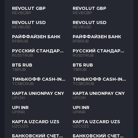
REVOLUT GBP
REVOLUT GBP
REVBGBP
REVBGBP
REVOLUT USD
REVOLUT USD
REVBUSD
REVBUSD
РАЙФФАЙЗЕН БАНК
РАЙФФАЙЗЕН БАНК
RFBRUB
RFBRUB
РУССКИЙ СТАНДАРТ
РУССКИЙ СТАНДАРТ
RUB
RUB
RUSSTRUB
RUSSTRUB
ВТБ RUB
ВТБ RUB
TBRUB
TBRUB
ТИНЬКОФФ CASH-IN
ТИНЬКОФФ CASH-IN
RUB
RUB
TCSBCRUB
TCSBCRUB
КАРТА UNIONPAY CNY
КАРТА UNIONPAY CNY
UPCNY
UPCNY
UPI INR
UPI INR
UPIINR
UPIINR
КАРТА UZCARD UZS
КАРТА UZCARD UZS
UZCUZS
UZCUZS
БАНКОВСКИЙ СЧЕТ
БАНКОВСКИЙ СЧЕТ