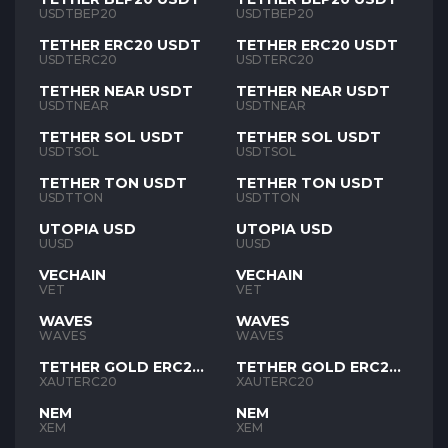
USDTBEP20
USDTBEP20
TETHER ERC20 USDT
TETHER ERC20 USDT
USDTERC20
USDTERC20
TETHER NEAR USDT
TETHER NEAR USDT
USDTNEAR
USDTNEAR
TETHER SOL USDT
TETHER SOL USDT
USDTSOL
USDTSOL
TETHER TON USDT
TETHER TON USDT
USDTTON
USDTTON
UTOPIA USD
UTOPIA USD
UUSD
UUSD
VECHAIN
VECHAIN
VET
VET
WAVES
WAVES
WAVES
WAVES
TETHER GOLD ERC20
TETHER GOLD ERC20
XAUT
XAUT
XAUTERC20
XAUTERC20
NEM
NEM
XEM
XEM