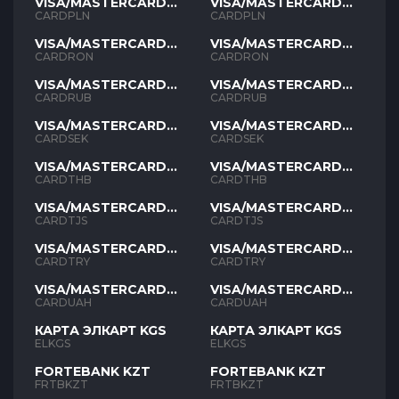
VISA/MASTERCARD
VISA/MASTERCARD
PLN
PLN
CARDPLN
CARDPLN
VISA/MASTERCARD
VISA/MASTERCARD
RON
RON
CARDRON
CARDRON
VISA/MASTERCARD
VISA/MASTERCARD
RUB
RUB
CARDRUB
CARDRUB
VISA/MASTERCARD
VISA/MASTERCARD
SEK
SEK
CARDSEK
CARDSEK
VISA/MASTERCARD
VISA/MASTERCARD
THB
THB
CARDTHB
CARDTHB
VISA/MASTERCARD
VISA/MASTERCARD
TJS
TJS
CARDTJS
CARDTJS
VISA/MASTERCARD
VISA/MASTERCARD
TYR
TYR
CARDTRY
CARDTRY
VISA/MASTERCARD
VISA/MASTERCARD
UAH
UAH
CARDUAH
CARDUAH
КАРТА ЭЛКАРТ KGS
КАРТА ЭЛКАРТ KGS
ELKGS
ELKGS
FORTEBANK KZT
FORTEBANK KZT
FRTBKZT
FRTBKZT