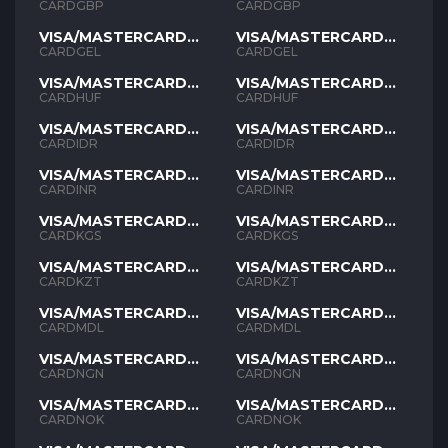
GBP
GBP
CARDGBP
CARDGBP
VISA/MASTERCARD
VISA/MASTERCARD
GEL
GEL
CARDGEL
CARDGEL
VISA/MASTERCARD
VISA/MASTERCARD
HUF
HUF
CARDHUF
CARDHUF
VISA/MASTERCARD
VISA/MASTERCARD
IDR
IDR
CARDIDR
CARDIDR
VISA/MASTERCARD
VISA/MASTERCARD
INR
INR
CARDINR
CARDINR
VISA/MASTERCARD
VISA/MASTERCARD
KGS
KGS
CARDKGS
CARDKGS
VISA/MASTERCARD
VISA/MASTERCARD
KZT
KZT
CARDKZT
CARDKZT
VISA/MASTERCARD
VISA/MASTERCARD
MDL
MDL
CARDMDL
CARDMDL
VISA/MASTERCARD
VISA/MASTERCARD
NGN
NGN
CARDNGN
CARDNGN
VISA/MASTERCARD
VISA/MASTERCARD
NOK
NOK
CARDNOK
CARDNOK