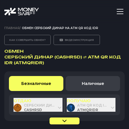
ГЛАВНАЯ
/
ОБМЕН СЕРБСКИЙ ДИНАР НА ATM QR КОД IDR
КАК СОВЕРШИТЬ ОБМЕН?
ВИДЕОИНСТРУКЦИЯ
ОБМЕН
СЕРБСКИЙ ДИНАР (CASHRSD)
⇄
ATM QR КОД
IDR (ATMQRIDR)
Безналичные
Наличные
ОТДАЮ
ПОЛУЧАЮ
СЕРБСКИЙ ДИНАР
ATM QR КОД IDR
CASHRSD
ATMQRIDR