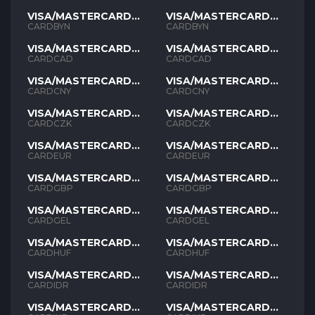
VISA/MASTERCARD
VISA/MASTERCARD
BYN
BYN
CARDBYN
CARDBYN
VISA/MASTERCARD
VISA/MASTERCARD
CAD
CAD
CARDCAD
CARDCAD
VISA/MASTERCARD
VISA/MASTERCARD
CNY
CNY
CARDCNY
CARDCNY
VISA/MASTERCARD
VISA/MASTERCARD
CZK
CZK
CARDCZK
CARDCZK
VISA/MASTERCARD
VISA/MASTERCARD
EUR
EUR
CARDEUR
CARDEUR
VISA/MASTERCARD
VISA/MASTERCARD
GBP
GBP
CARDGBP
CARDGBP
VISA/MASTERCARD
VISA/MASTERCARD
GEL
GEL
CARDGEL
CARDGEL
VISA/MASTERCARD
VISA/MASTERCARD
HUF
HUF
CARDHUF
CARDHUF
VISA/MASTERCARD
VISA/MASTERCARD
IDR
IDR
CARDIDR
CARDIDR
VISA/MASTERCARD
VISA/MASTERCARD