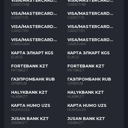
VISA/MASTERCARD
VISA/MASTERCARD
THB
THB
CARDTHB
CARDTHB
VISA/MASTERCARD
VISA/MASTERCARD
TJS
TJS
CARDTJS
CARDTJS
VISA/MASTERCARD
VISA/MASTERCARD
TYR
TYR
CARDTRY
CARDTRY
VISA/MASTERCARD
VISA/MASTERCARD
UAH
UAH
CARDUAH
CARDUAH
КАРТА ЭЛКАРТ KGS
КАРТА ЭЛКАРТ KGS
ELKGS
ELKGS
FORTEBANK KZT
FORTEBANK KZT
FRTBKZT
FRTBKZT
ГАЗПРОМБАНК RUB
ГАЗПРОМБАНК RUB
GPBRUB
GPBRUB
HALYKBANK KZT
HALYKBANK KZT
HLKBKZT
HLKBKZT
КАРТА HUMO UZS
КАРТА HUMO UZS
HUMOUZS
HUMOUZS
JUSAN BANK KZT
JUSAN BANK KZT
JSNBKZT
JSNBKZT