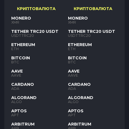
КРИПТОВАЛЮТА
КРИПТОВАЛЮТА
MONERO
MONERO
XMR
XMR
TETHER TRC20 USDT
TETHER TRC20 USDT
USDTTRC20
USDTTRC20
ETHEREUM
ETHEREUM
ETH
ETH
BITCOIN
BITCOIN
BTC
BTC
AAVE
AAVE
AAVE
AAVE
CARDANO
CARDANO
ADA
ADA
ALGORAND
ALGORAND
ALGO
ALGO
APTOS
APTOS
APT
APT
ARBITRUM
ARBITRUM
ARB
ARB