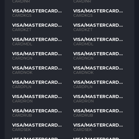
INR
INR
CARDINR
CARDINR
VISA/MASTERCARD
VISA/MASTERCARD
KGS
KGS
CARDKGS
CARDKGS
VISA/MASTERCARD
VISA/MASTERCARD
KZT
KZT
CARDKZT
CARDKZT
VISA/MASTERCARD
VISA/MASTERCARD
MDL
MDL
CARDMDL
CARDMDL
VISA/MASTERCARD
VISA/MASTERCARD
NGN
NGN
CARDNGN
CARDNGN
VISA/MASTERCARD
VISA/MASTERCARD
NOK
NOK
CARDNOK
CARDNOK
VISA/MASTERCARD
VISA/MASTERCARD
PLN
PLN
CARDPLN
CARDPLN
VISA/MASTERCARD
VISA/MASTERCARD
RON
RON
CARDRON
CARDRON
VISA/MASTERCARD
VISA/MASTERCARD
RUB
RUB
CARDRUB
CARDRUB
VISA/MASTERCARD
VISA/MASTERCARD
SEK
SEK
CARDSEK
CARDSEK