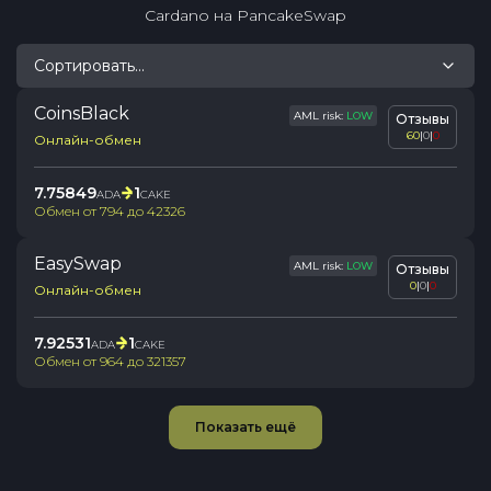
Cardano
на
PancakeSwap
Сортировать...
CoinsBlack
AML risk:
LOW
Отзывы
60
|
0
|
0
Онлайн-обмен
7.75849
1
ADA
CAKE
Обмен от
794
до
42326
EasySwap
AML risk:
LOW
Отзывы
0
|
0
|
0
Онлайн-обмен
7.92531
1
ADA
CAKE
Обмен от
964
до
321357
Показать ещё