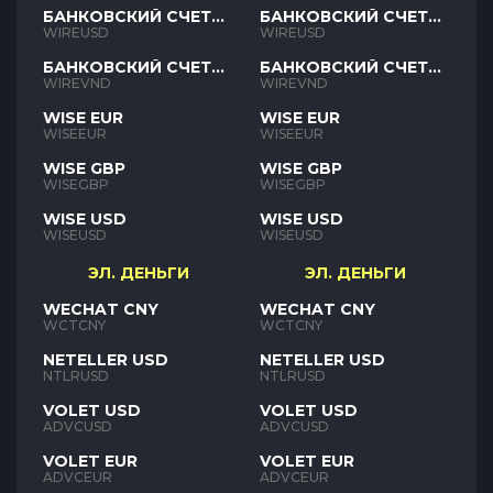
БАНКОВСКИЙ СЧЕТ
БАНКОВСКИЙ СЧЕТ
USD
USD
WIREUSD
WIREUSD
БАНКОВСКИЙ СЧЕТ
БАНКОВСКИЙ СЧЕТ
VND
VND
WIREVND
WIREVND
WISE EUR
WISE EUR
WISEEUR
WISEEUR
WISE GBP
WISE GBP
WISEGBP
WISEGBP
WISE USD
WISE USD
WISEUSD
WISEUSD
ЭЛ. ДЕНЬГИ
ЭЛ. ДЕНЬГИ
WECHAT CNY
WECHAT CNY
WCTCNY
WCTCNY
NETELLER USD
NETELLER USD
NTLRUSD
NTLRUSD
VOLET USD
VOLET USD
ADVCUSD
ADVCUSD
VOLET EUR
VOLET EUR
ADVCEUR
ADVCEUR