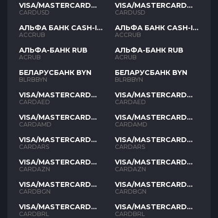
VISA/MASTERCARD
VISA/MASTERCARD
USD
USD
CARDUSD
CARDUSD
АЛЬФА БАНК CASH-IN
АЛЬФА БАНК CASH-IN
RUB
RUB
ACCRUB
ACCRUB
АЛЬФА-БАНК RUB
АЛЬФА-БАНК RUB
ACRUB
ACRUB
БЕЛАРУСБАНК BYN
БЕЛАРУСБАНК BYN
BLRBBYN
BLRBBYN
VISA/MASTERCARD
VISA/MASTERCARD
AED
AED
CARDAED
CARDAED
VISA/MASTERCARD
VISA/MASTERCARD
AMD
AMD
CARDAMD
CARDAMD
VISA/MASTERCARD
VISA/MASTERCARD
ARS
ARS
CARDARS
CARDARS
VISA/MASTERCARD
VISA/MASTERCARD
AZN
AZN
CARDAZN
CARDAZN
VISA/MASTERCARD
VISA/MASTERCARD
BGN
BGN
CARDBGN
CARDBGN
VISA/MASTERCARD
VISA/MASTERCARD
BRL
BRL
CARDBRL
CARDBRL