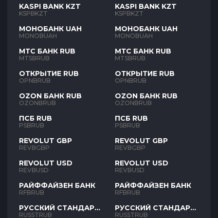
KASPI BANK KZT
KASPI BANK KZT
KSPBKZT
KSPBKZT
МОНОБАНК UAH
МОНОБАНК UAH
MONOBUAH
MONOBUAH
МТС БАНК RUB
МТС БАНК RUB
MTSBRUB
MTSBRUB
ОТКРЫТИЕ RUB
ОТКРЫТИЕ RUB
OPNBRUB
OPNBRUB
OZON БАНК RUB
OZON БАНК RUB
OZONBRUB
OZONBRUB
ПСБ RUB
ПСБ RUB
PSBRUB
PSBRUB
REVOLUT GBP
REVOLUT GBP
REVBGBP
REVBGBP
REVOLUT USD
REVOLUT USD
REVBUSD
REVBUSD
РАЙФФАЙЗЕН БАНК
РАЙФФАЙЗЕН БАНК
RFBRUB
RFBRUB
РУССКИЙ СТАНДАРТ
РУССКИЙ СТАНДАРТ
RUB
RUB
RUSSTRUB
RUSSTRUB