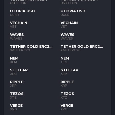
USDTTON
USDTTON
UTOPIA USD
UTOPIA USD
UUSD
UUSD
VECHAIN
VECHAIN
VET
VET
WAVES
WAVES
WAVES
WAVES
TETHER GOLD ERC20
TETHER GOLD ERC20
XAUT
XAUT
XAUTERC20
XAUTERC20
NEM
NEM
XEM
XEM
STELLAR
STELLAR
XLM
XLM
RIPPLE
RIPPLE
XRP
XRP
TEZOS
TEZOS
XTZ
XTZ
VERGE
VERGE
XVG
XVG