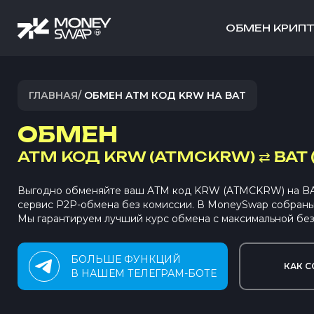
ОБМЕН КРИП
ГЛАВНАЯ
/
ОБМЕН ATM КОД KRW НА BAT
ОБМЕН
ATM КОД KRW (ATMCKRW)
⇄
BAT 
Выгодно обменяйте ваш ATM код KRW (ATMCKRW) на BAT
сервис P2P-обмена без комиссии. В MoneySwap собран
Мы гарантируем лучший курс обмена с максимальной без
БОЛЬШЕ ФУНКЦИЙ
КАК С
В НАШЕМ ТЕЛЕГРАМ-БОТЕ