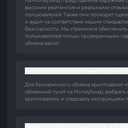
На MoneySwap представлены надежные 
высоким рейтингом и реальными отзыв
пользователей. Также они проходят тщат
и аудит на соответствие нашим стандарт
безопасности. Мы стремимся обеспечить
пользователей только проверенными па
обмена валют.
Как произвести безналичный обмен кри
Для безналичного обмена криптовалют 
обменный пункт на MoneySwap, выбрать
криптовалюту и следовать инструкциям п
Какие способы оплаты доступны для бе