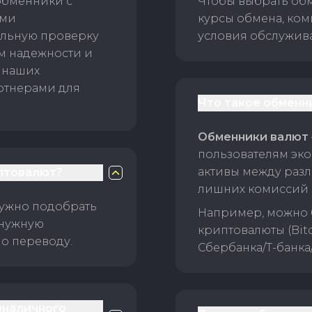
обменники с
Чтобы выбрать об
ами
курсы обмена, ком
ельную проверку
условия обслужив
ам надежности и
 наших
ртнерами для
Что такое обменн
Обменники валют
пользователям эко
активы между раз
птовалют?
лишних комиссий 
нужно подобрать
Например, можно 
 нужную
криптовалюты (Bitc
о переводу.
Сбербанка/Т-банка
зналичного