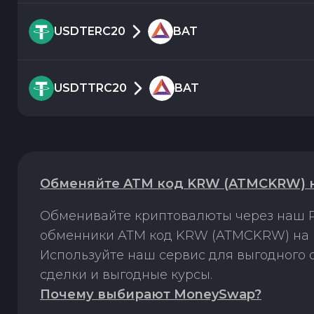
USDTERC20
BAT
USDTTRC20
BAT
Обменяйте ATM код KRW (ATMCKRW) на
Обменивайте криптовалюты через наш P
обменники ATM код KRW (ATMCKRW) на B
Используйте наш сервис для выгодного
сделки и выгодные курсы.
Почему выбирают MoneySwap?