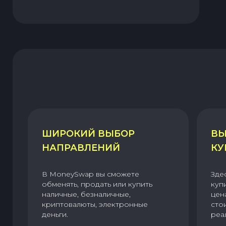
ШИРОКИЙ ВЫБОР
ВЫ
НАПРАВЛЕНИЙ
КУ
В MoneySwap вы сможете
Зде
обменять, продать или купить
куп
наличные, безналичные,
цен
криптовалюты, электронные
сто
деньги.
реа