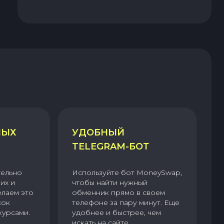
НЫХ
УДОБНЫЙ
TELEGRAM-БОТ
тельно
Используйте бот MoneySwap,
их и
чтобы найти нужный
елаем это
обменник прямо в своем
сок
телефоне за пару минут. Еще
курсами.
удобнее и быстрее, чем
искать на сайте.