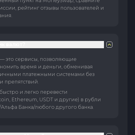
менный пункт на MoneySwap, сравните
иссии, рейтинг отзывы пользователей и
ания.
ик валют?
— это сервисы, позволяющие
номить время и деньги, обменивая
личными платежными системами без
и препятствий.
быстро и легко перевести
oin, Ethereum, USDT и другие) в рубли
/Альфа Банка/любого другого банка.