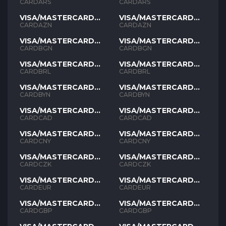
ARS
ARS
CARDARS
CARDARS
VISA/MASTERCARD
VISA/MASTERCARD
AZN
AZN
CARDAZN
CARDAZN
VISA/MASTERCARD
VISA/MASTERCARD
BGN
BGN
CARDBGN
CARDBGN
VISA/MASTERCARD
VISA/MASTERCARD
BRL
BRL
CARDBRL
CARDBRL
VISA/MASTERCARD
VISA/MASTERCARD
BYN
BYN
CARDBYN
CARDBYN
VISA/MASTERCARD
VISA/MASTERCARD
CAD
CAD
CARDCAD
CARDCAD
VISA/MASTERCARD
VISA/MASTERCARD
CNY
CNY
CARDCNY
CARDCNY
VISA/MASTERCARD
VISA/MASTERCARD
CZK
CZK
CARDCZK
CARDCZK
VISA/MASTERCARD
VISA/MASTERCARD
EUR
EUR
CARDEUR
CARDEUR
VISA/MASTERCARD
VISA/MASTERCARD
GBP
GBP
CARDGBP
CARDGBP