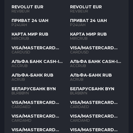
REVOLUT EUR
REVOLUT EUR
REVBEUR
REVBEUR
ПРИВАТ 24 UAH
ПРИВАТ 24 UAH
P24UAH
P24UAH
КАРТА МИР RUB
КАРТА МИР RUB
MIRCRUB
MIRCRUB
VISA/MASTERCARD
VISA/MASTERCARD
USD
USD
CARDUSD
CARDUSD
АЛЬФА БАНК CASH-IN
АЛЬФА БАНК CASH-IN
RUB
RUB
ACCRUB
ACCRUB
АЛЬФА-БАНК RUB
АЛЬФА-БАНК RUB
ACRUB
ACRUB
БЕЛАРУСБАНК BYN
БЕЛАРУСБАНК BYN
BLRBBYN
BLRBBYN
VISA/MASTERCARD
VISA/MASTERCARD
AED
AED
CARDAED
CARDAED
VISA/MASTERCARD
VISA/MASTERCARD
AMD
AMD
CARDAMD
CARDAMD
VISA/MASTERCARD
VISA/MASTERCARD