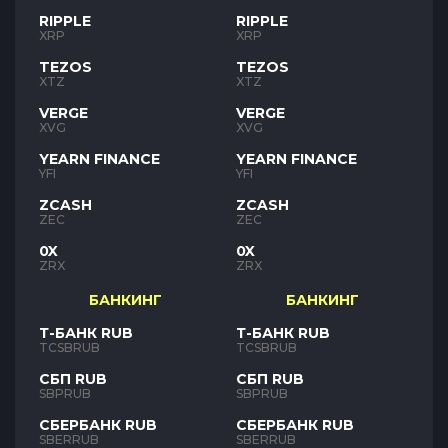
RIPPLE
RIPPLE
XRP
XRP
TEZOS
TEZOS
XTZ
XTZ
VERGE
VERGE
XVG
XVG
YEARN FINANCE
YEARN FINANCE
YFI
YFI
ZCASH
ZCASH
ZEC
ZEC
0X
0X
ZRX
ZRX
БАНКИНГ
БАНКИНГ
Т-БАНК RUB
Т-БАНК RUB
TCSBRUB
TCSBRUB
СБП RUB
СБП RUB
SBPRUB
SBPRUB
СБЕРБАНК RUB
СБЕРБАНК RUB
SBERRUB
SBERRUB