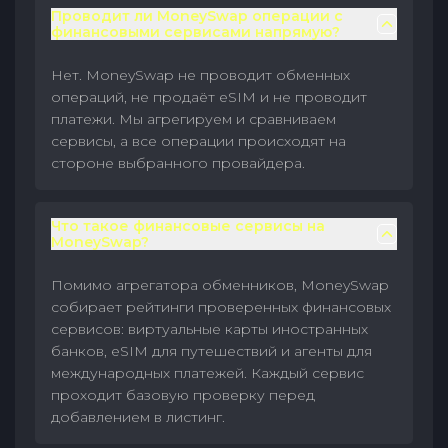
Проводит ли MoneySwap операции с
финансовыми сервисами напрямую?
Нет. MoneySwap не проводит обменных
операций, не продаёт eSIM и не проводит
платежи. Мы агрегируем и сравниваем
сервисы, а все операции происходят на
стороне выбранного провайдера.
Что такое финансовые сервисы на
MoneySwap?
Помимо агрегатора обменников, MoneySwap
собирает рейтинги проверенных финансовых
сервисов: виртуальные карты иностранных
банков, eSIM для путешествий и агенты для
международных платежей. Каждый сервис
проходит базовую проверку перед
добавлением в листинг.