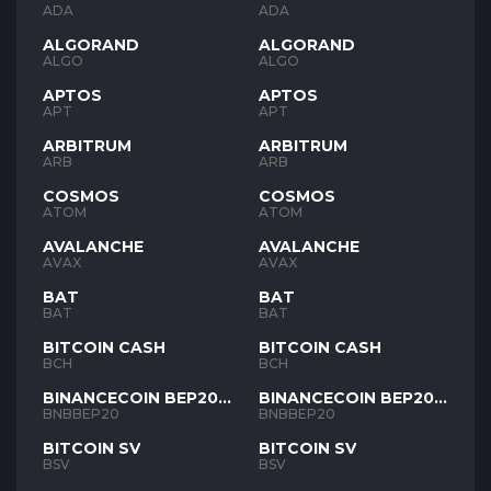
ADA
ADA
ALGORAND
ALGORAND
ALGO
ALGO
APTOS
APTOS
APT
APT
ARBITRUM
ARBITRUM
ARB
ARB
COSMOS
COSMOS
ATOM
ATOM
AVALANCHE
AVALANCHE
AVAX
AVAX
BAT
BAT
BAT
BAT
BITCOIN CASH
BITCOIN CASH
BCH
BCH
BINANCECOIN BEP20
BINANCECOIN BEP20
BNB
BNB
BNBBEP20
BNBBEP20
BITCOIN SV
BITCOIN SV
BSV
BSV