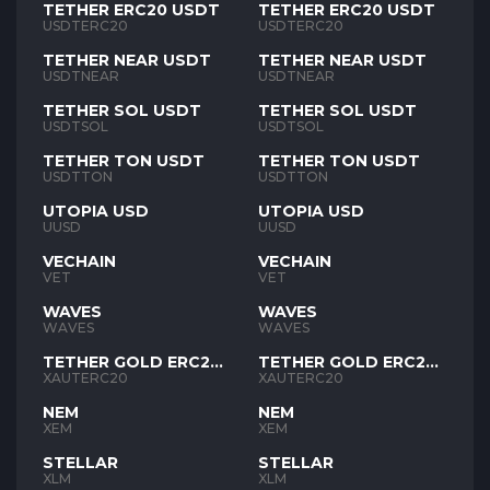
TETHER ERC20 USDT
TETHER ERC20 USDT
USDTERC20
USDTERC20
TETHER NEAR USDT
TETHER NEAR USDT
USDTNEAR
USDTNEAR
TETHER SOL USDT
TETHER SOL USDT
USDTSOL
USDTSOL
TETHER TON USDT
TETHER TON USDT
USDTTON
USDTTON
UTOPIA USD
UTOPIA USD
UUSD
UUSD
VECHAIN
VECHAIN
VET
VET
WAVES
WAVES
WAVES
WAVES
TETHER GOLD ERC20
TETHER GOLD ERC20
XAUT
XAUT
XAUTERC20
XAUTERC20
NEM
NEM
XEM
XEM
STELLAR
STELLAR
XLM
XLM