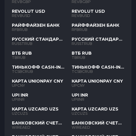
REVBGBP
REVBGBP
REVOLUT USD
REVOLUT USD
REVBUSD
REVBUSD
РАЙФФАЙЗЕН БАНК
РАЙФФАЙЗЕН БАНК
RFBRUB
RFBRUB
РУССКИЙ СТАНДАРТ
РУССКИЙ СТАНДАРТ
RUB
RUB
RUSSTRUB
RUSSTRUB
ВТБ RUB
ВТБ RUB
TBRUB
TBRUB
ТИНЬКОФФ CASH-IN
ТИНЬКОФФ CASH-IN
RUB
RUB
TCSBCRUB
TCSBCRUB
КАРТА UNIONPAY CNY
КАРТА UNIONPAY CNY
UPCNY
UPCNY
UPI INR
UPI INR
UPIINR
UPIINR
КАРТА UZCARD UZS
КАРТА UZCARD UZS
UZCUZS
UZCUZS
БАНКОВСКИЙ СЧЕТ
БАНКОВСКИЙ СЧЕТ
AED
AED
WIREAED
WIREAED