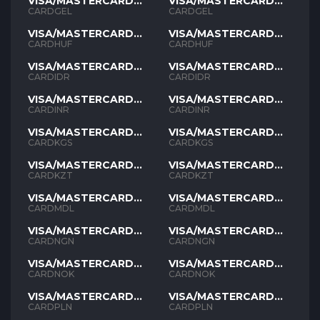
VISA/MASTERCARD
VISA/MASTERCARD
GEL
GEL
CARDGEL
CARDGEL
VISA/MASTERCARD
VISA/MASTERCARD
HUF
HUF
CARDHUF
CARDHUF
VISA/MASTERCARD
VISA/MASTERCARD
IDR
IDR
CARDIDR
CARDIDR
VISA/MASTERCARD
VISA/MASTERCARD
INR
INR
CARDINR
CARDINR
VISA/MASTERCARD
VISA/MASTERCARD
KGS
KGS
CARDKGS
CARDKGS
VISA/MASTERCARD
VISA/MASTERCARD
KZT
KZT
CARDKZT
CARDKZT
VISA/MASTERCARD
VISA/MASTERCARD
MDL
MDL
CARDMDL
CARDMDL
VISA/MASTERCARD
VISA/MASTERCARD
NGN
NGN
CARDNGN
CARDNGN
VISA/MASTERCARD
VISA/MASTERCARD
NOK
NOK
CARDNOK
CARDNOK
VISA/MASTERCARD
VISA/MASTERCARD
PLN
PLN
CARDPLN
CARDPLN