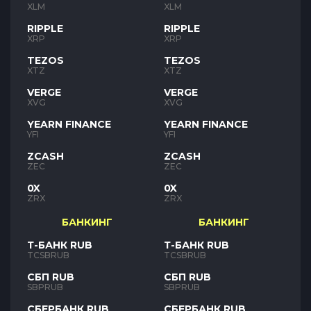
XLM
XLM
RIPPLE
RIPPLE
XRP
XRP
TEZOS
TEZOS
XTZ
XTZ
VERGE
VERGE
XVG
XVG
YEARN FINANCE
YEARN FINANCE
YFI
YFI
ZCASH
ZCASH
ZEC
ZEC
0X
0X
ZRX
ZRX
БАНКИНГ
БАНКИНГ
Т-БАНК RUB
Т-БАНК RUB
TCSBRUB
TCSBRUB
СБП RUB
СБП RUB
SBPRUB
SBPRUB
СБЕРБАНК RUB
СБЕРБАНК RUB