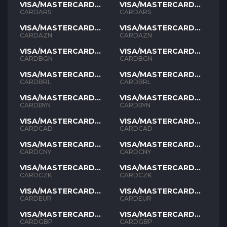
VISA/MASTERCARD
VISA/MASTERCARD
ARS
ARS
CARDARS
CARDARS
VISA/MASTERCARD
VISA/MASTERCARD
AZN
AZN
CARDAZN
CARDAZN
VISA/MASTERCARD
VISA/MASTERCARD
BGN
BGN
CARDBGN
CARDBGN
VISA/MASTERCARD
VISA/MASTERCARD
BRL
BRL
CARDBRL
CARDBRL
VISA/MASTERCARD
VISA/MASTERCARD
BYN
BYN
CARDBYN
CARDBYN
VISA/MASTERCARD
VISA/MASTERCARD
CAD
CAD
CARDCAD
CARDCAD
VISA/MASTERCARD
VISA/MASTERCARD
CNY
CNY
CARDCNY
CARDCNY
VISA/MASTERCARD
VISA/MASTERCARD
CZK
CZK
CARDCZK
CARDCZK
VISA/MASTERCARD
VISA/MASTERCARD
EUR
EUR
CARDEUR
CARDEUR
VISA/MASTERCARD
VISA/MASTERCARD
GBP
GBP
CARDGBP
CARDGBP