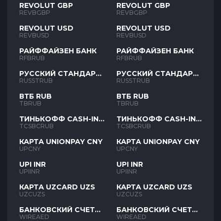
REVOLUT GBP
REVOLUT GBP
REVBGBP
REVBGBP
REVOLUT USD
REVOLUT USD
REVBUSD
REVBUSD
РАЙФФАЙЗЕН БАНК
РАЙФФАЙЗЕН БАНК
RFBRUB
RFBRUB
РУССКИЙ СТАНДАРТ
РУССКИЙ СТАНДАРТ
RUB
RUB
RUSSTRUB
RUSSTRUB
ВТБ RUB
ВТБ RUB
TBRUB
TBRUB
ТИНЬКОФФ CASH-IN
ТИНЬКОФФ CASH-IN
RUB
RUB
TCSBCRUB
TCSBCRUB
КАРТА UNIONPAY CNY
КАРТА UNIONPAY CNY
UPCNY
UPCNY
UPI INR
UPI INR
UPIINR
UPIINR
КАРТА UZCARD UZS
КАРТА UZCARD UZS
UZCUZS
UZCUZS
БАНКОВСКИЙ СЧЕТ
БАНКОВСКИЙ СЧЕТ
AED
AED
WIREAED
WIREAED