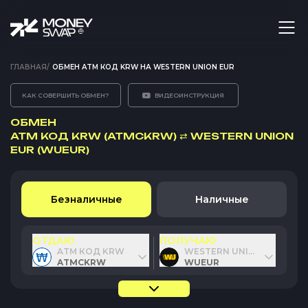
ГЛАВНАЯ
/
ОБМЕН ATM КОД KRW НА WESTERN UNION EUR
КАК СОВЕРШИТЬ ОБМЕН?
ВИДЕОИНСТРУКЦИЯ
ОБМЕН
ATM КОД KRW (ATMCKRW)
⇄
WESTERN UNION
EUR (WUEUR)
Безналичные
Наличные
ОТДАЮ
ПОЛУЧАЮ
ATM КОД KRW
WESTERN UNION EUR
ATMCKRW
WUEUR