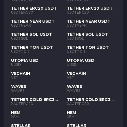
TETHER ERC20 USDT
TETHER ERC20 USDT
USDTERC20
USDTERC20
TETHER NEAR USDT
TETHER NEAR USDT
USDTNEAR
USDTNEAR
TETHER SOL USDT
TETHER SOL USDT
USDTSOL
USDTSOL
TETHER TON USDT
TETHER TON USDT
USDTTON
USDTTON
UTOPIA USD
UTOPIA USD
UUSD
UUSD
VECHAIN
VECHAIN
VET
VET
WAVES
WAVES
WAVES
WAVES
TETHER GOLD ERC20
TETHER GOLD ERC20
XAUT
XAUT
XAUTERC20
XAUTERC20
NEM
NEM
XEM
XEM
STELLAR
STELLAR