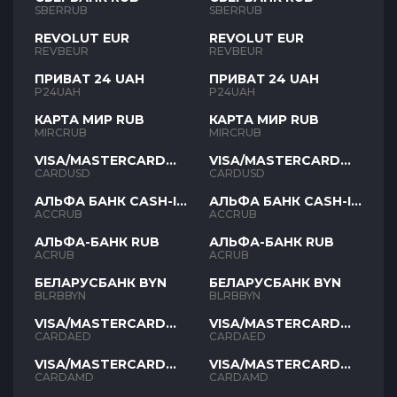
SBERRUB
SBERRUB
REVOLUT EUR
REVOLUT EUR
REVBEUR
REVBEUR
ПРИВАТ 24 UAH
ПРИВАТ 24 UAH
P24UAH
P24UAH
КАРТА МИР RUB
КАРТА МИР RUB
MIRCRUB
MIRCRUB
VISA/MASTERCARD
VISA/MASTERCARD
USD
USD
CARDUSD
CARDUSD
АЛЬФА БАНК CASH-IN
АЛЬФА БАНК CASH-IN
RUB
RUB
ACCRUB
ACCRUB
АЛЬФА-БАНК RUB
АЛЬФА-БАНК RUB
ACRUB
ACRUB
БЕЛАРУСБАНК BYN
БЕЛАРУСБАНК BYN
BLRBBYN
BLRBBYN
VISA/MASTERCARD
VISA/MASTERCARD
AED
AED
CARDAED
CARDAED
VISA/MASTERCARD
VISA/MASTERCARD
AMD
AMD
CARDAMD
CARDAMD