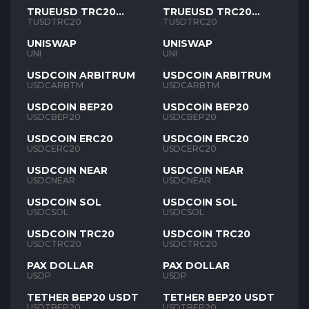
TRUEUSD TRC20
TRUEUSD TRC20
TUSD
TUSD
TUSDTRC20
TUSDTRC20
UNISWAP
UNISWAP
UNI
UNI
USDCOIN ARBITRUM
USDCOIN ARBITRUM
USDCARBTM
USDCARBTM
USDCOIN BEP20
USDCOIN BEP20
USDCBEP20
USDCBEP20
USDCOIN ERC20
USDCOIN ERC20
USDCERC20
USDCERC20
USDCOIN NEAR
USDCOIN NEAR
USDCNEAR
USDCNEAR
USDCOIN SOL
USDCOIN SOL
USDCSOL
USDCSOL
USDCOIN TRC20
USDCOIN TRC20
USDCTRC20
USDCTRC20
PAX DOLLAR
PAX DOLLAR
USDP
USDP
TETHER BEP20 USDT
TETHER BEP20 USDT
USDTBEP20
USDTBEP20