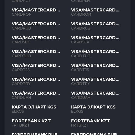
PLN
PLN
CARDPLN
CARDPLN
VISA/MASTERCARD
VISA/MASTERCARD
RON
RON
CARDRON
CARDRON
VISA/MASTERCARD
VISA/MASTERCARD
RUB
RUB
CARDRUB
CARDRUB
VISA/MASTERCARD
VISA/MASTERCARD
SEK
SEK
CARDSEK
CARDSEK
VISA/MASTERCARD
VISA/MASTERCARD
THB
THB
CARDTHB
CARDTHB
VISA/MASTERCARD
VISA/MASTERCARD
TJS
TJS
CARDTJS
CARDTJS
VISA/MASTERCARD
VISA/MASTERCARD
TYR
TYR
CARDTRY
CARDTRY
VISA/MASTERCARD
VISA/MASTERCARD
UAH
UAH
CARDUAH
CARDUAH
КАРТА ЭЛКАРТ KGS
КАРТА ЭЛКАРТ KGS
ELKGS
ELKGS
FORTEBANK KZT
FORTEBANK KZT
FRTBKZT
FRTBKZT
ГАЗПРОМБАНК RUB
ГАЗПРОМБАНК RUB