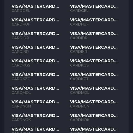
VISA/MASTERCARD
VISA/MASTERCARD
GEL
GEL
CARDGEL
CARDGEL
VISA/MASTERCARD
VISA/MASTERCARD
HUF
HUF
CARDHUF
CARDHUF
VISA/MASTERCARD
VISA/MASTERCARD
IDR
IDR
CARDIDR
CARDIDR
VISA/MASTERCARD
VISA/MASTERCARD
INR
INR
CARDINR
CARDINR
VISA/MASTERCARD
VISA/MASTERCARD
KGS
KGS
CARDKGS
CARDKGS
VISA/MASTERCARD
VISA/MASTERCARD
KZT
KZT
CARDKZT
CARDKZT
VISA/MASTERCARD
VISA/MASTERCARD
MDL
MDL
CARDMDL
CARDMDL
VISA/MASTERCARD
VISA/MASTERCARD
NGN
NGN
CARDNGN
CARDNGN
VISA/MASTERCARD
VISA/MASTERCARD
NOK
NOK
CARDNOK
CARDNOK
VISA/MASTERCARD
VISA/MASTERCARD