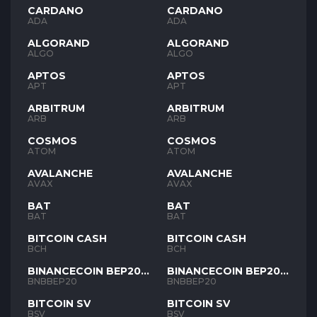
CARDANO
CARDANO
ADA
ADA
ALGORAND
ALGORAND
ALGO
ALGO
APTOS
APTOS
APT
APT
ARBITRUM
ARBITRUM
ARB
ARB
COSMOS
COSMOS
ATOM
ATOM
AVALANCHE
AVALANCHE
AVAX
AVAX
BAT
BAT
BAT
BAT
BITCOIN CASH
BITCOIN CASH
BCH
BCH
BINANCECOIN BEP20
BINANCECOIN BEP20
BNB
BNB
BNBBEP20
BNBBEP20
BITCOIN SV
BITCOIN SV
BSV
BSV