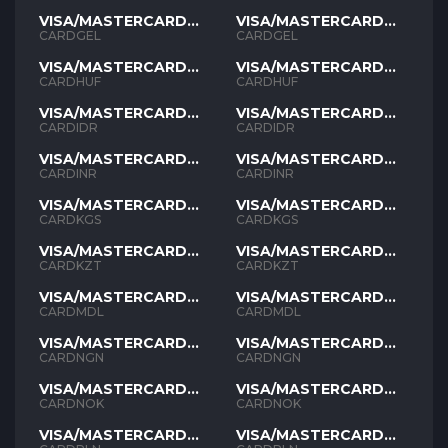
VISA/MASTERCARD
VISA/MASTERCARD
GEL
GEL
CARDGEL
CARDGEL
VISA/MASTERCARD
VISA/MASTERCARD
HUF
HUF
CARDHUF
CARDHUF
VISA/MASTERCARD
VISA/MASTERCARD
IDR
IDR
CARDIDR
CARDIDR
VISA/MASTERCARD
VISA/MASTERCARD
INR
INR
CARDINR
CARDINR
VISA/MASTERCARD
VISA/MASTERCARD
KGS
KGS
CARDKGS
CARDKGS
VISA/MASTERCARD
VISA/MASTERCARD
KZT
KZT
CARDKZT
CARDKZT
VISA/MASTERCARD
VISA/MASTERCARD
MDL
MDL
CARDMDL
CARDMDL
VISA/MASTERCARD
VISA/MASTERCARD
NGN
NGN
CARDNGN
CARDNGN
VISA/MASTERCARD
VISA/MASTERCARD
NOK
NOK
CARDNOK
CARDNOK
VISA/MASTERCARD
VISA/MASTERCARD