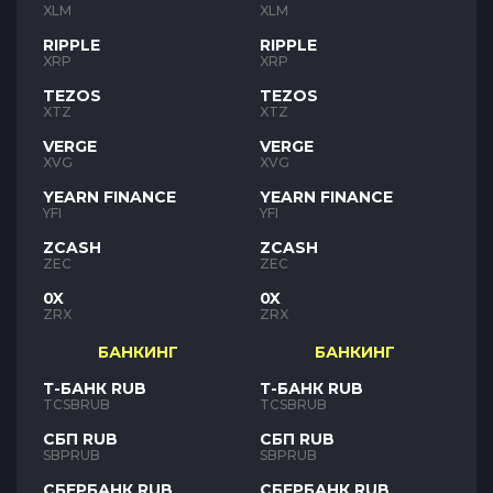
XLM
XLM
RIPPLE
RIPPLE
XRP
XRP
TEZOS
TEZOS
XTZ
XTZ
VERGE
VERGE
XVG
XVG
YEARN FINANCE
YEARN FINANCE
YFI
YFI
ZCASH
ZCASH
ZEC
ZEC
0X
0X
ZRX
ZRX
БАНКИНГ
БАНКИНГ
Т-БАНК RUB
Т-БАНК RUB
TCSBRUB
TCSBRUB
СБП RUB
СБП RUB
SBPRUB
SBPRUB
СБЕРБАНК RUB
СБЕРБАНК RUB