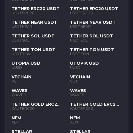
TETHER ERC20 USDT
TETHER ERC20 USDT
USDTERC20
USDTERC20
TETHER NEAR USDT
TETHER NEAR USDT
USDTNEAR
USDTNEAR
TETHER SOL USDT
TETHER SOL USDT
USDTSOL
USDTSOL
TETHER TON USDT
TETHER TON USDT
USDTTON
USDTTON
UTOPIA USD
UTOPIA USD
UUSD
UUSD
VECHAIN
VECHAIN
VET
VET
WAVES
WAVES
WAVES
WAVES
TETHER GOLD ERC20
TETHER GOLD ERC20
XAUT
XAUT
XAUTERC20
XAUTERC20
NEM
NEM
XEM
XEM
STELLAR
STELLAR