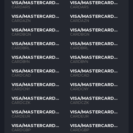
VISA/MASTERCARD
VISA/MASTERCARD
ARS
ARS
CARDARS
CARDARS
VISA/MASTERCARD
VISA/MASTERCARD
AZN
AZN
CARDAZN
CARDAZN
VISA/MASTERCARD
VISA/MASTERCARD
BGN
BGN
CARDBGN
CARDBGN
VISA/MASTERCARD
VISA/MASTERCARD
BRL
BRL
CARDBRL
CARDBRL
VISA/MASTERCARD
VISA/MASTERCARD
BYN
BYN
CARDBYN
CARDBYN
VISA/MASTERCARD
VISA/MASTERCARD
CAD
CAD
CARDCAD
CARDCAD
VISA/MASTERCARD
VISA/MASTERCARD
CNY
CNY
CARDCNY
CARDCNY
VISA/MASTERCARD
VISA/MASTERCARD
CZK
CZK
CARDCZK
CARDCZK
VISA/MASTERCARD
VISA/MASTERCARD
EUR
EUR
CARDEUR
CARDEUR
VISA/MASTERCARD
VISA/MASTERCARD
GBP
GBP
CARDGBP
CARDGBP