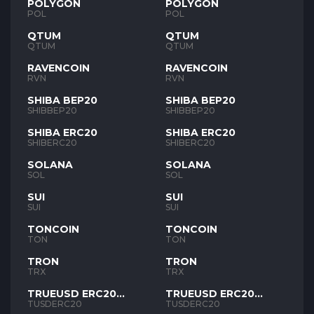
POLYGON
POLYGON
POL
POL
QTUM
QTUM
QTUM
QTUM
RAVENCOIN
RAVENCOIN
RVN
RVN
SHIBA BEP20
SHIBA BEP20
SHIBBEP20
SHIBBEP20
SHIBA ERC20
SHIBA ERC20
SHIBERC20
SHIBERC20
SOLANA
SOLANA
SOL
SOL
SUI
SUI
SUI
SUI
TONCOIN
TONCOIN
TON
TON
TRON
TRON
TRX
TRX
TRUEUSD ERC20
TRUEUSD ERC20
TUSD
TUSD
TUSDERC20
TUSDERC20