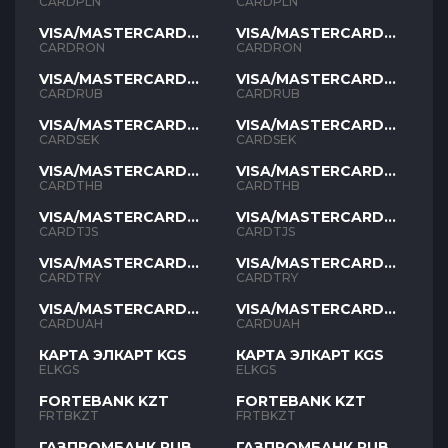
PLN
PLN
CARDPLN
CARDPLN
VISA/MASTERCARD
VISA/MASTERCARD
RON
RON
CARDRON
CARDRON
VISA/MASTERCARD
VISA/MASTERCARD
RUB
RUB
CARDRUB
CARDRUB
VISA/MASTERCARD
VISA/MASTERCARD
SEK
SEK
CARDSEK
CARDSEK
VISA/MASTERCARD
VISA/MASTERCARD
THB
THB
CARDTHB
CARDTHB
VISA/MASTERCARD
VISA/MASTERCARD
TJS
TJS
CARDTJS
CARDTJS
VISA/MASTERCARD
VISA/MASTERCARD
TYR
TYR
CARDTRY
CARDTRY
VISA/MASTERCARD
VISA/MASTERCARD
UAH
UAH
CARDUAH
CARDUAH
КАРТА ЭЛКАРТ KGS
КАРТА ЭЛКАРТ KGS
ELKGS
ELKGS
FORTEBANK KZT
FORTEBANK KZT
FRTBKZT
FRTBKZT
ГАЗПРОМБАНК RUB
ГАЗПРОМБАНК RUB