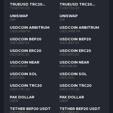
TRUEUSD TRC20
TRUEUSD TRC20
TUSD
TUSD
TUSDTRC20
TUSDTRC20
UNISWAP
UNISWAP
UNI
UNI
USDCOIN ARBITRUM
USDCOIN ARBITRUM
USDCARBTM
USDCARBTM
USDCOIN BEP20
USDCOIN BEP20
USDCBEP20
USDCBEP20
USDCOIN ERC20
USDCOIN ERC20
USDCERC20
USDCERC20
USDCOIN NEAR
USDCOIN NEAR
USDCNEAR
USDCNEAR
USDCOIN SOL
USDCOIN SOL
USDCSOL
USDCSOL
USDCOIN TRC20
USDCOIN TRC20
USDCTRC20
USDCTRC20
PAX DOLLAR
PAX DOLLAR
USDP
USDP
TETHER BEP20 USDT
TETHER BEP20 USDT
USDTBEP20
USDTBEP20