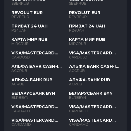
SBERRUB
SBERRUB
REVOLUT EUR
REVOLUT EUR
REVBEUR
REVBEUR
ПРИВАТ 24 UAH
ПРИВАТ 24 UAH
P24UAH
P24UAH
КАРТА МИР RUB
КАРТА МИР RUB
MIRCRUB
MIRCRUB
VISA/MASTERCARD
VISA/MASTERCARD
USD
USD
CARDUSD
CARDUSD
АЛЬФА БАНК CASH-IN
АЛЬФА БАНК CASH-IN
RUB
RUB
ACCRUB
ACCRUB
АЛЬФА-БАНК RUB
АЛЬФА-БАНК RUB
ACRUB
ACRUB
БЕЛАРУСБАНК BYN
БЕЛАРУСБАНК BYN
BLRBBYN
BLRBBYN
VISA/MASTERCARD
VISA/MASTERCARD
AED
AED
CARDAED
CARDAED
VISA/MASTERCARD
VISA/MASTERCARD
AMD
AMD
CARDAMD
CARDAMD