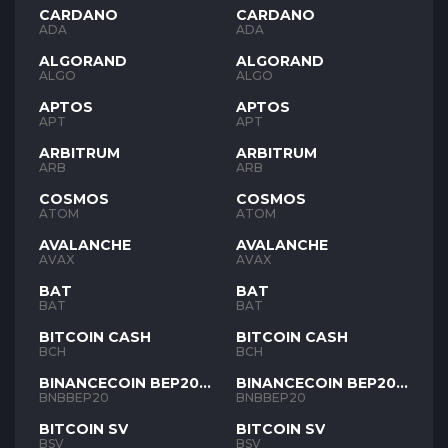
CARDANO
CARDANO
ADA
ADA
ALGORAND
ALGORAND
ALGO
ALGO
APTOS
APTOS
APT
APT
ARBITRUM
ARBITRUM
ARB
ARB
COSMOS
COSMOS
ATOM
ATOM
AVALANCHE
AVALANCHE
AVAX
AVAX
BAT
BAT
BAT
BAT
BITCOIN CASH
BITCOIN CASH
BCH
BCH
BINANCECOIN BEP20
BINANCECOIN BEP20
BNB
BNB
BNBBEP20
BNBBEP20
BITCOIN SV
BITCOIN SV
BSV
BSV