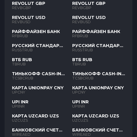
REVOLUT GBP
REVOLUT GBP
REVBGBP
REVBGBP
REVOLUT USD
REVOLUT USD
REVBUSD
REVBUSD
РАЙФФАЙЗЕН БАНК
РАЙФФАЙЗЕН БАНК
RFBRUB
RFBRUB
РУССКИЙ СТАНДАРТ
РУССКИЙ СТАНДАРТ
RUB
RUB
RUSSTRUB
RUSSTRUB
ВТБ RUB
ВТБ RUB
TBRUB
TBRUB
ТИНЬКОФФ CASH-IN
ТИНЬКОФФ CASH-IN
RUB
RUB
TCSBCRUB
TCSBCRUB
КАРТА UNIONPAY CNY
КАРТА UNIONPAY CNY
UPCNY
UPCNY
UPI INR
UPI INR
UPIINR
UPIINR
КАРТА UZCARD UZS
КАРТА UZCARD UZS
UZCUZS
UZCUZS
БАНКОВСКИЙ СЧЕТ
БАНКОВСКИЙ СЧЕТ
AED
AED
WIREAED
WIREAED