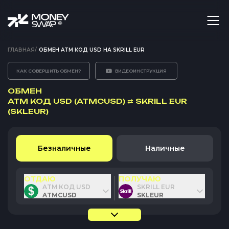
ГЛАВНАЯ
/
ОБМЕН ATM КОД USD НА SKRILL EUR
КАК СОВЕРШИТЬ ОБМЕН?
ВИДЕОИНСТРУКЦИЯ
ОБМЕН
ATM КОД USD (ATMCUSD)
⇄
SKRILL EUR
(SKLEUR)
Безналичные
Наличные
ОТДАЮ
ПОЛУЧАЮ
ATM КОД USD
SKRILL EUR
ATMCUSD
SKLEUR