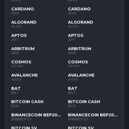
CARDANO
CARDANO
ADA
ADA
ALGORAND
ALGORAND
ALGO
ALGO
APTOS
APTOS
APT
APT
ARBITRUM
ARBITRUM
ARB
ARB
COSMOS
COSMOS
ATOM
ATOM
AVALANCHE
AVALANCHE
AVAX
AVAX
BAT
BAT
BAT
BAT
BITCOIN CASH
BITCOIN CASH
BCH
BCH
BINANCECOIN BEP20
BINANCECOIN BEP20
BNB
BNB
BNBBEP20
BNBBEP20
BITCOIN SV
BITCOIN SV