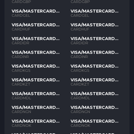
GBP
GBP
CARDGBP
CARDGBP
VISA/MASTERCARD
VISA/MASTERCARD
GEL
GEL
CARDGEL
CARDGEL
VISA/MASTERCARD
VISA/MASTERCARD
HUF
HUF
CARDHUF
CARDHUF
VISA/MASTERCARD
VISA/MASTERCARD
IDR
IDR
CARDIDR
CARDIDR
VISA/MASTERCARD
VISA/MASTERCARD
INR
INR
CARDINR
CARDINR
VISA/MASTERCARD
VISA/MASTERCARD
KGS
KGS
CARDKGS
CARDKGS
VISA/MASTERCARD
VISA/MASTERCARD
KZT
KZT
CARDKZT
CARDKZT
VISA/MASTERCARD
VISA/MASTERCARD
MDL
MDL
CARDMDL
CARDMDL
VISA/MASTERCARD
VISA/MASTERCARD
NGN
NGN
CARDNGN
CARDNGN
VISA/MASTERCARD
VISA/MASTERCARD
NOK
NOK
CARDNOK
CARDNOK