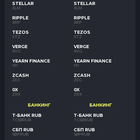
STELLAR
STELLAR
XLM
XLM
RIPPLE
RIPPLE
XRP
XRP
TEZOS
TEZOS
XTZ
XTZ
VERGE
VERGE
XVG
XVG
YEARN FINANCE
YEARN FINANCE
YFI
YFI
ZCASH
ZCASH
ZEC
ZEC
0X
0X
ZRX
ZRX
БАНКИНГ
БАНКИНГ
Т-БАНК RUB
Т-БАНК RUB
TCSBRUB
TCSBRUB
СБП RUB
СБП RUB
SBPRUB
SBPRUB