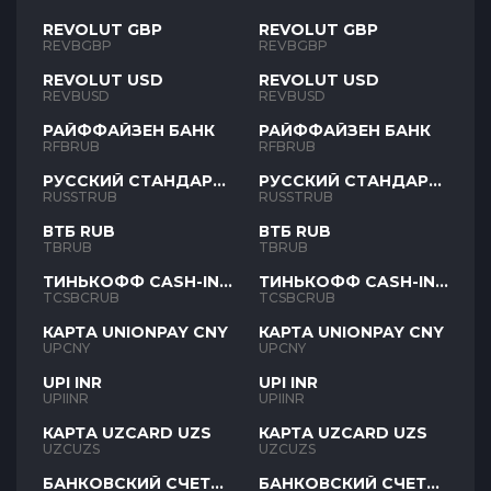
REVOLUT GBP
REVOLUT GBP
REVBGBP
REVBGBP
REVOLUT USD
REVOLUT USD
REVBUSD
REVBUSD
РАЙФФАЙЗЕН БАНК
РАЙФФАЙЗЕН БАНК
RFBRUB
RFBRUB
РУССКИЙ СТАНДАРТ
РУССКИЙ СТАНДАРТ
RUB
RUB
RUSSTRUB
RUSSTRUB
ВТБ RUB
ВТБ RUB
TBRUB
TBRUB
ТИНЬКОФФ CASH-IN
ТИНЬКОФФ CASH-IN
RUB
RUB
TCSBCRUB
TCSBCRUB
КАРТА UNIONPAY CNY
КАРТА UNIONPAY CNY
UPCNY
UPCNY
UPI INR
UPI INR
UPIINR
UPIINR
КАРТА UZCARD UZS
КАРТА UZCARD UZS
UZCUZS
UZCUZS
БАНКОВСКИЙ СЧЕТ
БАНКОВСКИЙ СЧЕТ