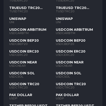
TUSD
TUSD
TUSDERC20
TUSDERC20
TRUEUSD TRC20
TRUEUSD TRC20
TUSD
TUSD
TUSDTRC20
TUSDTRC20
UNISWAP
UNISWAP
UNI
UNI
USDCOIN ARBITRUM
USDCOIN ARBITRUM
USDCARBTM
USDCARBTM
USDCOIN BEP20
USDCOIN BEP20
USDCBEP20
USDCBEP20
USDCOIN ERC20
USDCOIN ERC20
USDCERC20
USDCERC20
USDCOIN NEAR
USDCOIN NEAR
USDCNEAR
USDCNEAR
USDCOIN SOL
USDCOIN SOL
USDCSOL
USDCSOL
USDCOIN TRC20
USDCOIN TRC20
USDCTRC20
USDCTRC20
PAX DOLLAR
PAX DOLLAR
USDP
USDP
TETHER BEP20 USDT
TETHER BEP20 USDT