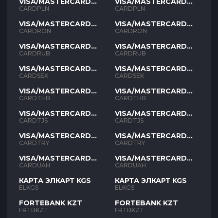
VISA/MASTERCARD
VISA/MASTERCARD
PLN
PLN
CARDPLN
CARDPLN
VISA/MASTERCARD
VISA/MASTERCARD
RON
RON
CARDRON
CARDRON
VISA/MASTERCARD
VISA/MASTERCARD
RUB
RUB
CARDRUB
CARDRUB
VISA/MASTERCARD
VISA/MASTERCARD
SEK
SEK
CARDSEK
CARDSEK
VISA/MASTERCARD
VISA/MASTERCARD
THB
THB
CARDTHB
CARDTHB
VISA/MASTERCARD
VISA/MASTERCARD
TJS
TJS
CARDTJS
CARDTJS
VISA/MASTERCARD
VISA/MASTERCARD
TYR
TYR
CARDTRY
CARDTRY
VISA/MASTERCARD
VISA/MASTERCARD
UAH
UAH
CARDUAH
CARDUAH
КАРТА ЭЛКАРТ KGS
КАРТА ЭЛКАРТ KGS
ELKGS
ELKGS
FORTEBANK KZT
FORTEBANK KZT
FRTBKZT
FRTBKZT