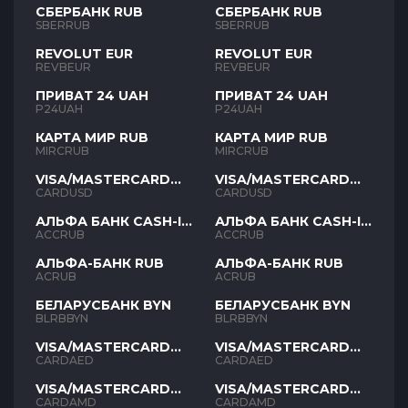
СБЕРБАНК RUB
СБЕРБАНК RUB
SBERRUB
SBERRUB
REVOLUT EUR
REVOLUT EUR
REVBEUR
REVBEUR
ПРИВАТ 24 UAH
ПРИВАТ 24 UAH
P24UAH
P24UAH
КАРТА МИР RUB
КАРТА МИР RUB
MIRCRUB
MIRCRUB
VISA/MASTERCARD
VISA/MASTERCARD
USD
USD
CARDUSD
CARDUSD
АЛЬФА БАНК CASH-IN
АЛЬФА БАНК CASH-IN
RUB
RUB
ACCRUB
ACCRUB
АЛЬФА-БАНК RUB
АЛЬФА-БАНК RUB
ACRUB
ACRUB
БЕЛАРУСБАНК BYN
БЕЛАРУСБАНК BYN
BLRBBYN
BLRBBYN
VISA/MASTERCARD
VISA/MASTERCARD
AED
AED
CARDAED
CARDAED
VISA/MASTERCARD
VISA/MASTERCARD
AMD
AMD
CARDAMD
CARDAMD