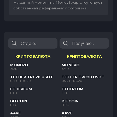
На данный момент на MoneySwap отсутствует
собственная реферальная программа.
КРИПТОВАЛЮТА
КРИПТОВАЛЮТА
MONERO
MONERO
XMR
XMR
TETHER TRC20 USDT
TETHER TRC20 USDT
USDTTRC20
USDTTRC20
ETHEREUM
ETHEREUM
ETH
ETH
BITCOIN
BITCOIN
BTC
BTC
AAVE
AAVE
AAVE
AAVE