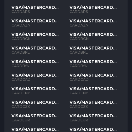
VISA/MASTERCARD
VISA/MASTERCARD
ARS
ARS
CARDARS
CARDARS
VISA/MASTERCARD
VISA/MASTERCARD
AZN
AZN
CARDAZN
CARDAZN
VISA/MASTERCARD
VISA/MASTERCARD
BGN
BGN
CARDBGN
CARDBGN
VISA/MASTERCARD
VISA/MASTERCARD
BRL
BRL
CARDBRL
CARDBRL
VISA/MASTERCARD
VISA/MASTERCARD
BYN
BYN
CARDBYN
CARDBYN
VISA/MASTERCARD
VISA/MASTERCARD
CAD
CAD
CARDCAD
CARDCAD
VISA/MASTERCARD
VISA/MASTERCARD
CNY
CNY
CARDCNY
CARDCNY
VISA/MASTERCARD
VISA/MASTERCARD
CZK
CZK
CARDCZK
CARDCZK
VISA/MASTERCARD
VISA/MASTERCARD
EUR
EUR
CARDEUR
CARDEUR
VISA/MASTERCARD
VISA/MASTERCARD