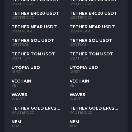
USDTBEP20
USDTBEP20
TETHER ERC20 USDT
TETHER ERC20 USDT
USDTERC20
USDTERC20
TETHER NEAR USDT
TETHER NEAR USDT
USDTNEAR
USDTNEAR
TETHER SOL USDT
TETHER SOL USDT
USDTSOL
USDTSOL
TETHER TON USDT
TETHER TON USDT
USDTTON
USDTTON
UTOPIA USD
UTOPIA USD
UUSD
UUSD
VECHAIN
VECHAIN
VET
VET
WAVES
WAVES
WAVES
WAVES
TETHER GOLD ERC20
TETHER GOLD ERC20
XAUT
XAUT
XAUTERC20
XAUTERC20
NEM
NEM
XEM
XEM