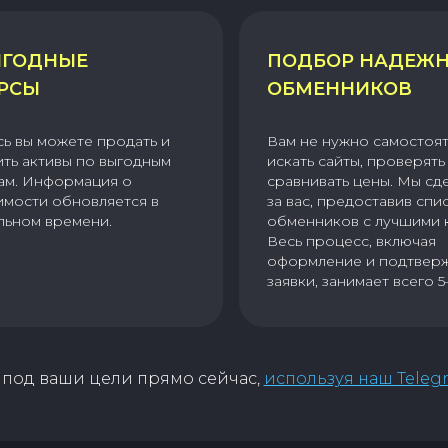
ГОДНЫЕ
ПОДБОР НАДЕЖ
РСЫ
ОБМЕННИКОВ
сь вы можете продать и
Вам не нужно самостоя
ить активы по выгодным
искать сайты, проверять 
ам. Информация о
сравнивать цены. Мы сд
имости обновляется в
за вас, предоставив спи
льном времени.
обменников с лучшими 
Весь процесс, включая
оформление и подтвер
заявки, занимает всего 5
под ваши цели прямо сейчас,
используя наш Teleg