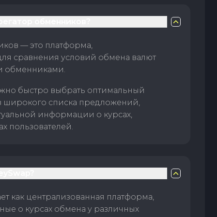
грегатор обменников?
ков — это платформа,
для сравнения условий обмена валют
и обменниками.
жно быстро выбрать оптимальный
з широкого списка предложений,
туальной информации о курсах,
ах пользователей.
eySwap?
т как централизованная платформа,
ые о курсах обмена у различных