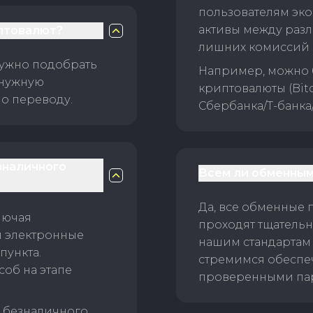
пользователям эко
активы между раз
птовалют?
лишних комиссий 
нужно подобрать
Например, можно 
 нужную
криптовалюты (Bitc
о переводу.
Сбербанка/Т-банка
зналичного
Всем ли обменным
Да, все обменные 
лючая
проходят тщательн
и электронные
нашим стандартам
пункта.
стремимся обеспе
об на этапе
проверенными пар
б безналичного