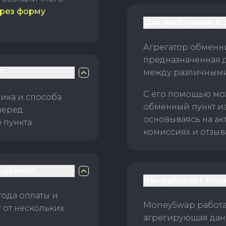
рез форму
Для чего нужен а
Агрегатор обменни
предназначенная 
?
между различным
С его помощью мо
ика и способа
обменный пункт и
перед
основываясь на ак
пункта.
комиссиях и отзыв
 обмен?
Как работает Mon
тода оплаты и
MoneySwap работае
 от нескольких
агрегирующая данн