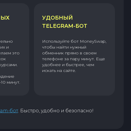
НЫХ
УДОБНЫЙ
TELEGRAM-БОТ
тельно
Используйте бот MoneySwap,
их и
чтобы найти нужный
елаем это
обменник прямо в своем
сок
телефоне за пару минут. Еще
курсами.
удобнее и быстрее, чем
искать на сайте.
ждение
–10 минут.
ram-бот
. Быстро, удобно и безопасно!