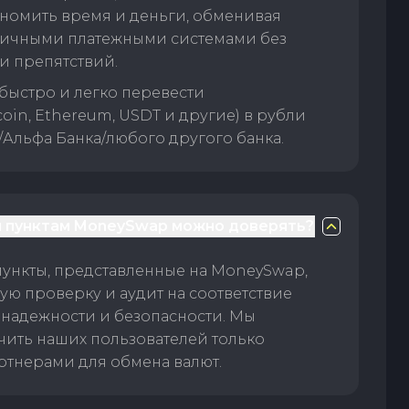
номить время и деньги, обменивая
личными платежными системами без
и препятствий.
быстро и легко перевести
oin, Ethereum, USDT и другие) в рубли
/Альфа Банка/любого другого банка.
 пунктам MoneySwap можно доверять?
пункты, представленные на MoneySwap,
ую проверку и аудит на соответствие
 надежности и безопасности. Мы
чить наших пользователей только
тнерами для обмена валют.