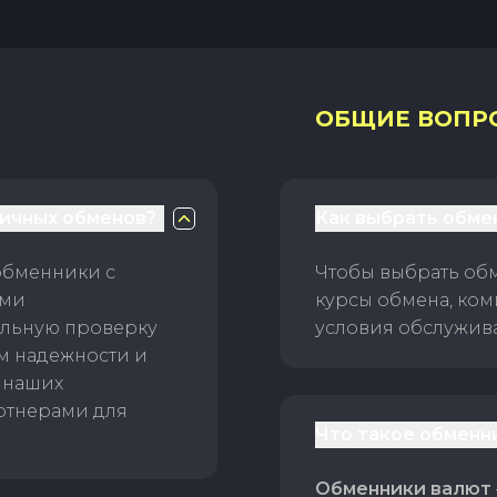
ОБЩИЕ ВОПР
личных обменов?
Как выбрать обме
обменники с
Чтобы выбрать об
ами
курсы обмена, ком
ельную проверку
условия обслужив
ам надежности и
 наших
ртнерами для
Что такое обменн
Обменники валют