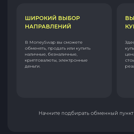
ШИРОКИЙ ВЫБОР
ВЫ
НАПРАВЛЕНИЙ
КУ
В MoneySwap вы сможете
Зде
обменять, продать или купить
куп
наличные, безналичные,
цен
криптовалюты, электронные
сто
деньги.
реа
Начните подбирать обменный пункт 