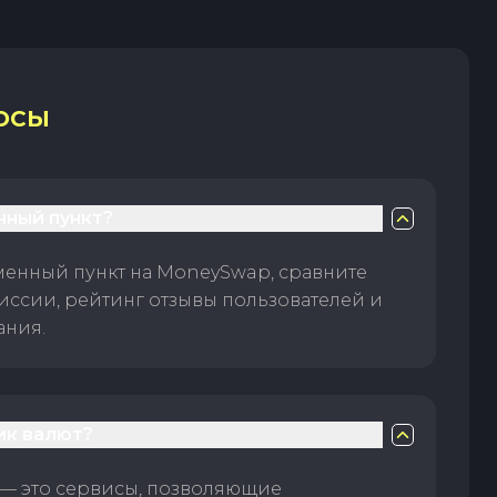
ОСЫ
нный пункт?
менный пункт на MoneySwap, сравните
иссии, рейтинг отзывы пользователей и
ания.
ик валют?
— это сервисы, позволяющие