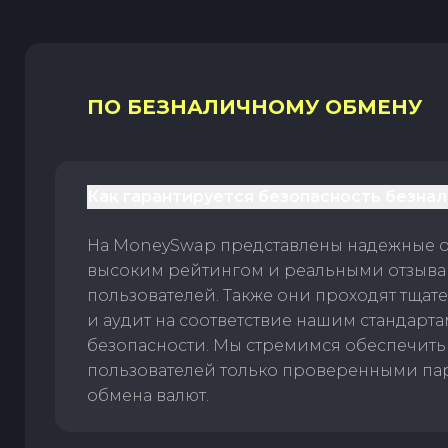
ПО БЕЗНАЛИЧНОМУ ОБМЕНУ
Как гарантируется безопасность безна
На MoneySwap представлены надежные 
высоким рейтингом и реальными отзыв
пользователей. Также они проходят тщат
и аудит на соответствие нашим стандарт
безопасности. Мы стремимся обеспечить
пользователей только проверенными па
обмена валют.