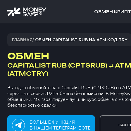
ОБМЕН КРИП
ГЛАВНАЯ
/
ОБМЕН CAPITALIST RUB НА ATM КОД TRY
ОБМЕН
CAPITALIST RUB (CPTSRUB)
⇄
ATM
(ATMCTRY)
Выгодно обменяйте ваш Capitalist RUB (CPTSRUB) на AT
через наш сервис P2P-обмена без комиссии. В MoneySw
обменники. Мы гарантируем лучший курс обмена с макс
безопасностью сделки.
БОЛЬШЕ ФУНКЦИЙ
КАК С
В НАШЕМ ТЕЛЕГРАМ-БОТЕ