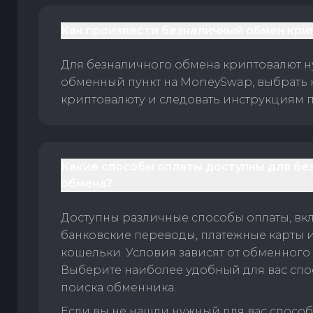
Как произвести безналичный обмен кри
Для безналичного обмена криптовалют 
обменный пункт на MoneySwap, выбрать
криптовалюту и следовать инструкциям п
Какие способы оплаты доступны для бе
обмена?
Доступны различные способы оплаты, вк
банковские переводы, платежные карты 
кошельки. Условия зависят от обменного 
Выберите наиболее удобный для вас спос
поиска обменника.
Если вы не нашли нужный для вас спосо