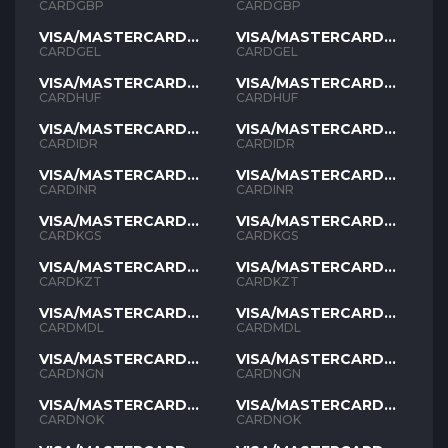
GBP
GBP
CARDGBP
CARDGBP
VISA/MASTERCARD
VISA/MASTERCARD
GEL
GEL
CARDGEL
CARDGEL
VISA/MASTERCARD
VISA/MASTERCARD
HUF
HUF
CARDHUF
CARDHUF
VISA/MASTERCARD
VISA/MASTERCARD
IDR
IDR
CARDIDR
CARDIDR
VISA/MASTERCARD
VISA/MASTERCARD
INR
INR
CARDINR
CARDINR
VISA/MASTERCARD
VISA/MASTERCARD
KGS
KGS
CARDKGS
CARDKGS
VISA/MASTERCARD
VISA/MASTERCARD
KZT
KZT
CARDKZT
CARDKZT
VISA/MASTERCARD
VISA/MASTERCARD
MDL
MDL
CARDMDL
CARDMDL
VISA/MASTERCARD
VISA/MASTERCARD
NGN
NGN
CARDNGN
CARDNGN
VISA/MASTERCARD
VISA/MASTERCARD
NOK
NOK
CARDNOK
CARDNOK