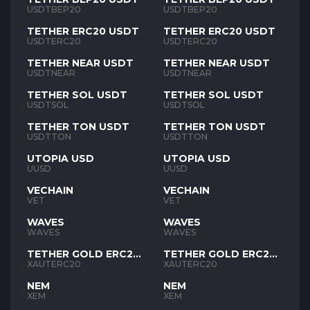
USDTBEP20
USDTBEP20
TETHER ERC20 USDT
TETHER ERC20 USDT
USDTERC20
USDTERC20
TETHER NEAR USDT
TETHER NEAR USDT
USDTNEAR
USDTNEAR
TETHER SOL USDT
TETHER SOL USDT
USDTSOL
USDTSOL
TETHER TON USDT
TETHER TON USDT
USDTTON
USDTTON
UTOPIA USD
UTOPIA USD
UUSD
UUSD
VECHAIN
VECHAIN
VET
VET
WAVES
WAVES
WAVES
WAVES
TETHER GOLD ERC20
TETHER GOLD ERC20
XAUT
XAUT
XAUTERC20
XAUTERC20
NEM
NEM
XEM
XEM