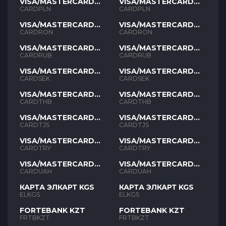
VISA/MASTERCARD
VISA/MASTERCARD
PLN
PLN
CARDPLN
CARDPLN
VISA/MASTERCARD
VISA/MASTERCARD
RON
RON
CARDRON
CARDRON
VISA/MASTERCARD
VISA/MASTERCARD
RUB
RUB
CARDRUB
CARDRUB
VISA/MASTERCARD
VISA/MASTERCARD
SEK
SEK
CARDSEK
CARDSEK
VISA/MASTERCARD
VISA/MASTERCARD
THB
THB
CARDTHB
CARDTHB
VISA/MASTERCARD
VISA/MASTERCARD
TJS
TJS
CARDTJS
CARDTJS
VISA/MASTERCARD
VISA/MASTERCARD
TYR
TYR
CARDTRY
CARDTRY
VISA/MASTERCARD
VISA/MASTERCARD
UAH
UAH
CARDUAH
CARDUAH
КАРТА ЭЛКАРТ KGS
КАРТА ЭЛКАРТ KGS
ELKGS
ELKGS
FORTEBANK KZT
FORTEBANK KZT
FRTBKZT
FRTBKZT