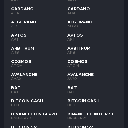
CARDANO
CARDANO
ADA
ADA
ALGORAND
ALGORAND
ALGO
ALGO
APTOS
APTOS
APT
APT
ARBITRUM
ARBITRUM
ARB
ARB
COSMOS
COSMOS
ATOM
ATOM
AVALANCHE
AVALANCHE
AVAX
AVAX
BAT
BAT
BAT
BAT
BITCOIN CASH
BITCOIN CASH
BCH
BCH
BINANCECOIN BEP20
BINANCECOIN BEP20
BNB
BNB
BNBBEP20
BNBBEP20
BITCOIN SV
BITCOIN SV