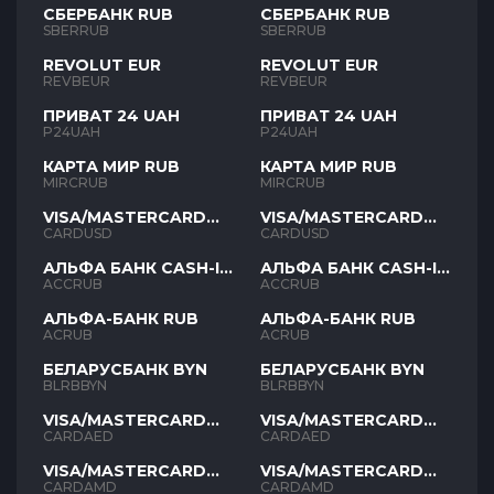
СБЕРБАНК RUB
СБЕРБАНК RUB
SBERRUB
SBERRUB
REVOLUT EUR
REVOLUT EUR
REVBEUR
REVBEUR
ПРИВАТ 24 UAH
ПРИВАТ 24 UAH
P24UAH
P24UAH
КАРТА МИР RUB
КАРТА МИР RUB
MIRCRUB
MIRCRUB
VISA/MASTERCARD
VISA/MASTERCARD
USD
USD
CARDUSD
CARDUSD
АЛЬФА БАНК CASH-IN
АЛЬФА БАНК CASH-IN
RUB
RUB
ACCRUB
ACCRUB
АЛЬФА-БАНК RUB
АЛЬФА-БАНК RUB
ACRUB
ACRUB
БЕЛАРУСБАНК BYN
БЕЛАРУСБАНК BYN
BLRBBYN
BLRBBYN
VISA/MASTERCARD
VISA/MASTERCARD
AED
AED
CARDAED
CARDAED
VISA/MASTERCARD
VISA/MASTERCARD
AMD
AMD
CARDAMD
CARDAMD