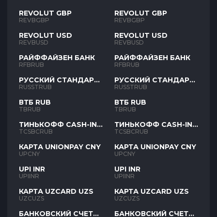
REVOLUT GBP
REVOLUT GBP
REVBGBP
REVBGBP
REVOLUT USD
REVOLUT USD
REVBUSD
REVBUSD
РАЙФФАЙЗЕН БАНК
РАЙФФАЙЗЕН БАНК
RFBRUB
RFBRUB
РУССКИЙ СТАНДАРТ
РУССКИЙ СТАНДАРТ
RUB
RUB
RUSSTRUB
RUSSTRUB
ВТБ RUB
ВТБ RUB
TBRUB
TBRUB
ТИНЬКОФФ CASH-IN
ТИНЬКОФФ CASH-IN
RUB
RUB
TCSBCRUB
TCSBCRUB
КАРТА UNIONPAY CNY
КАРТА UNIONPAY CNY
UPCNY
UPCNY
UPI INR
UPI INR
UPIINR
UPIINR
КАРТА UZCARD UZS
КАРТА UZCARD UZS
UZCUZS
UZCUZS
БАНКОВСКИЙ СЧЕТ
БАНКОВСКИЙ СЧЕТ