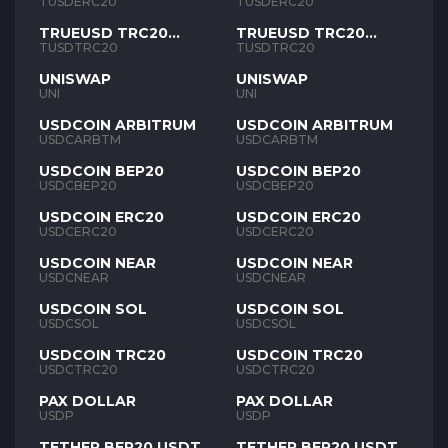
TUSD
TUSD
TUSDERC20
TUSDERC20
TRUEUSD TRC20
TRUEUSD TRC20
TUSD
TUSD
TUSDTRC20
TUSDTRC20
UNISWAP
UNISWAP
UNI
UNI
USDCOIN ARBITRUM
USDCOIN ARBITRUM
USDCARBTM
USDCARBTM
USDCOIN BEP20
USDCOIN BEP20
USDCBEP20
USDCBEP20
USDCOIN ERC20
USDCOIN ERC20
USDCERC20
USDCERC20
USDCOIN NEAR
USDCOIN NEAR
USDCNEAR
USDCNEAR
USDCOIN SOL
USDCOIN SOL
USDCSOL
USDCSOL
USDCOIN TRC20
USDCOIN TRC20
USDCTRC20
USDCTRC20
PAX DOLLAR
PAX DOLLAR
USDP
USDP
TETHER BEP20 USDT
TETHER BEP20 USDT