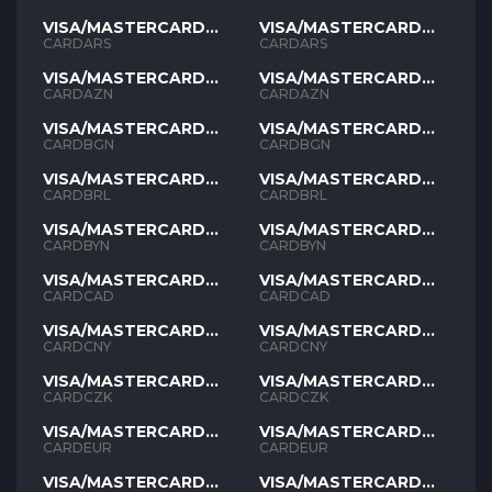
VISA/MASTERCARD
VISA/MASTERCARD
ARS
ARS
CARDARS
CARDARS
VISA/MASTERCARD
VISA/MASTERCARD
AZN
AZN
CARDAZN
CARDAZN
VISA/MASTERCARD
VISA/MASTERCARD
BGN
BGN
CARDBGN
CARDBGN
VISA/MASTERCARD
VISA/MASTERCARD
BRL
BRL
CARDBRL
CARDBRL
VISA/MASTERCARD
VISA/MASTERCARD
BYN
BYN
CARDBYN
CARDBYN
VISA/MASTERCARD
VISA/MASTERCARD
CAD
CAD
CARDCAD
CARDCAD
VISA/MASTERCARD
VISA/MASTERCARD
CNY
CNY
CARDCNY
CARDCNY
VISA/MASTERCARD
VISA/MASTERCARD
CZK
CZK
CARDCZK
CARDCZK
VISA/MASTERCARD
VISA/MASTERCARD
EUR
EUR
CARDEUR
CARDEUR
VISA/MASTERCARD
VISA/MASTERCARD