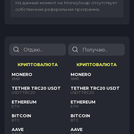
На данный момент на MoneySwap отсутствует
собственная реферальная программа.
КРИПТОВАЛЮТА
КРИПТОВАЛЮТА
MONERO
MONERO
XMR
XMR
TETHER TRC20 USDT
TETHER TRC20 USDT
USDTTRC20
USDTTRC20
ETHEREUM
ETHEREUM
ETH
ETH
BITCOIN
BITCOIN
BTC
BTC
AAVE
AAVE
AAVE
AAVE