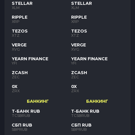
STELLAR
STELLAR
XLM
XLM
RIPPLE
RIPPLE
XRP
XRP
TEZOS
TEZOS
XTZ
XTZ
VERGE
VERGE
XVG
XVG
YEARN FINANCE
YEARN FINANCE
YFI
YFI
ZCASH
ZCASH
ZEC
ZEC
0X
0X
ZRX
ZRX
БАНКИНГ
БАНКИНГ
Т-БАНК RUB
Т-БАНК RUB
TCSBRUB
TCSBRUB
СБП RUB
СБП RUB
SBPRUB
SBPRUB