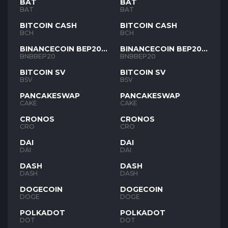
BAT
BAT
BAT
BAT
BITCOIN CASH
BITCOIN CASH
BCH
BCH
BINANCECOIN BEP20
BINANCECOIN BEP20
BNB
BNB
BNBBEP20
BNBBEP20
BITCOIN SV
BITCOIN SV
BSV
BSV
PANCAKESWAP
PANCAKESWAP
CAKE
CAKE
CRONOS
CRONOS
CRO
CRO
DAI
DAI
DAI
DAI
DASH
DASH
DASH
DASH
DOGECOIN
DOGECOIN
DOGE
DOGE
POLKADOT
POLKADOT
DOT
DOT