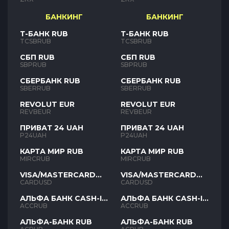
БАНКИНГ
БАНКИНГ
Т-БАНК RUB
Т-БАНК RUB
TCSBRUB
TCSBRUB
СБП RUB
СБП RUB
SBPRUB
SBPRUB
СБЕРБАНК RUB
СБЕРБАНК RUB
SBERRUB
SBERRUB
REVOLUT EUR
REVOLUT EUR
REVBEUR
REVBEUR
ПРИВАТ 24 UAH
ПРИВАТ 24 UAH
P24UAH
P24UAH
КАРТА МИР RUB
КАРТА МИР RUB
MIRCRUB
MIRCRUB
VISA/MASTERCARD
VISA/MASTERCARD
USD
USD
CARDUSD
CARDUSD
АЛЬФА БАНК CASH-IN
АЛЬФА БАНК CASH-IN
RUB
RUB
ACCRUB
ACCRUB
АЛЬФА-БАНК RUB
АЛЬФА-БАНК RUB