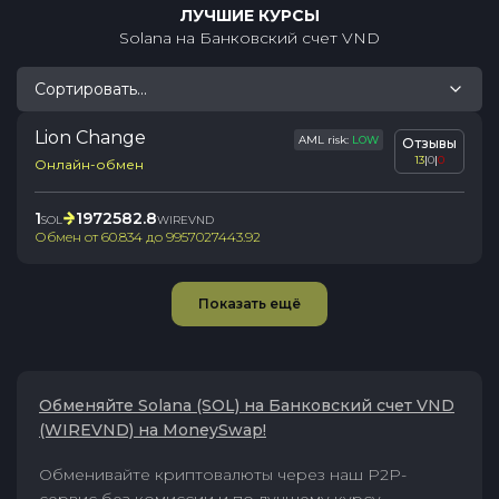
ЛУЧШИЕ КУРСЫ
Solana
на
Банковский счет VND
Сортировать...
Lion Change
AML risk:
LOW
Отзывы
13
|
0
|
0
Онлайн-обмен
1
1972582.8
SOL
WIREVND
Обмен от
60.834
до
9957027443.92
Показать ещё
Обменяйте Solana (SOL) на Банковский счет VND
(WIREVND) на MoneySwap!
Обменивайте криптовалюты через наш P2P-