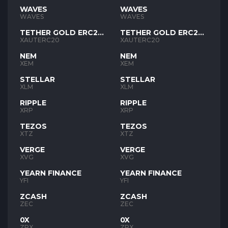
WAVES
WAVES
WAVES
WAVES
TETHER GOLD ERC20
TETHER GOLD ERC20
XAUT
XAUT
XAUTERC20
XAUTERC20
NEM
NEM
XEM
XEM
STELLAR
STELLAR
XLM
XLM
RIPPLE
RIPPLE
XRP
XRP
TEZOS
TEZOS
XTZ
XTZ
VERGE
VERGE
XVG
XVG
YEARN FINANCE
YEARN FINANCE
YFI
YFI
ZCASH
ZCASH
ZEC
ZEC
0X
0X
ZRX
ZRX