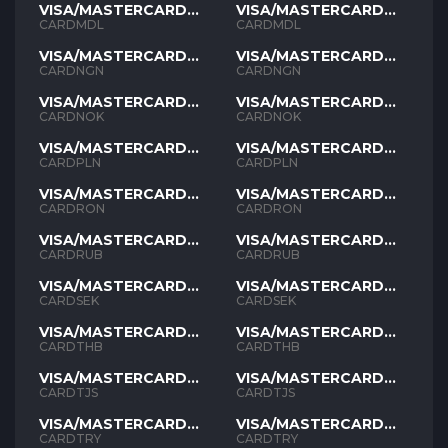
VISA/MASTERCARD
VISA/MASTERCARD
MDL
MDL
CARDMDL
CARDMDL
VISA/MASTERCARD
VISA/MASTERCARD
NGN
NGN
CARDNGN
CARDNGN
VISA/MASTERCARD
VISA/MASTERCARD
NOK
NOK
CARDNOK
CARDNOK
VISA/MASTERCARD
VISA/MASTERCARD
PLN
PLN
CARDPLN
CARDPLN
VISA/MASTERCARD
VISA/MASTERCARD
RON
RON
CARDRON
CARDRON
VISA/MASTERCARD
VISA/MASTERCARD
RUB
RUB
CARDRUB
CARDRUB
VISA/MASTERCARD
VISA/MASTERCARD
SEK
SEK
CARDSEK
CARDSEK
VISA/MASTERCARD
VISA/MASTERCARD
THB
THB
CARDTHB
CARDTHB
VISA/MASTERCARD
VISA/MASTERCARD
TJS
TJS
CARDTJS
CARDTJS
VISA/MASTERCARD
VISA/MASTERCARD
TYR
TYR
CARDTRY
CARDTRY