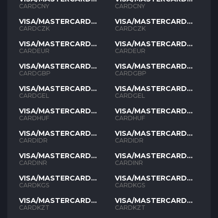
CNY
CNY
CARDCNY
CARDCNY
VISA/MASTERCARD
VISA/MASTERCARD
CZK
CZK
CARDCZK
CARDCZK
VISA/MASTERCARD
VISA/MASTERCARD
EUR
EUR
CARDEUR
CARDEUR
VISA/MASTERCARD
VISA/MASTERCARD
GBP
GBP
CARDGBP
CARDGBP
VISA/MASTERCARD
VISA/MASTERCARD
GEL
GEL
CARDGEL
CARDGEL
VISA/MASTERCARD
VISA/MASTERCARD
HUF
HUF
CARDHUF
CARDHUF
VISA/MASTERCARD
VISA/MASTERCARD
IDR
IDR
CARDIDR
CARDIDR
VISA/MASTERCARD
VISA/MASTERCARD
INR
INR
CARDINR
CARDINR
VISA/MASTERCARD
VISA/MASTERCARD
KGS
KGS
CARDKGS
CARDKGS
VISA/MASTERCARD
VISA/MASTERCARD
KZT
KZT
CARDKZT
CARDKZT