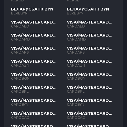
ACRUB
ACRUB
БЕЛАРУСБАНК BYN
БЕЛАРУСБАНК BYN
BLRBBYN
BLRBBYN
VISA/MASTERCARD
VISA/MASTERCARD
AED
AED
CARDAED
CARDAED
VISA/MASTERCARD
VISA/MASTERCARD
AMD
AMD
CARDAMD
CARDAMD
VISA/MASTERCARD
VISA/MASTERCARD
ARS
ARS
CARDARS
CARDARS
VISA/MASTERCARD
VISA/MASTERCARD
AZN
AZN
CARDAZN
CARDAZN
VISA/MASTERCARD
VISA/MASTERCARD
BGN
BGN
CARDBGN
CARDBGN
VISA/MASTERCARD
VISA/MASTERCARD
BRL
BRL
CARDBRL
CARDBRL
VISA/MASTERCARD
VISA/MASTERCARD
BYN
BYN
CARDBYN
CARDBYN
VISA/MASTERCARD
VISA/MASTERCARD
CAD
CAD
CARDCAD
CARDCAD
VISA/MASTERCARD
VISA/MASTERCARD