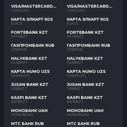
VISA/MASTERCARD
VISA/MASTERCARD
UAH
UAH
CARDUAH
CARDUAH
КАРТА ЭЛКАРТ KGS
КАРТА ЭЛКАРТ KGS
ELKGS
ELKGS
FORTEBANK KZT
FORTEBANK KZT
FRTBKZT
FRTBKZT
ГАЗПРОМБАНК RUB
ГАЗПРОМБАНК RUB
GPBRUB
GPBRUB
HALYKBANK KZT
HALYKBANK KZT
HLKBKZT
HLKBKZT
КАРТА HUMO UZS
КАРТА HUMO UZS
HUMOUZS
HUMOUZS
JUSAN BANK KZT
JUSAN BANK KZT
JSNBKZT
JSNBKZT
KASPI BANK KZT
KASPI BANK KZT
KSPBKZT
KSPBKZT
МОНОБАНК UAH
МОНОБАНК UAH
MONOBUAH
MONOBUAH
МТС БАНК RUB
МТС БАНК RUB