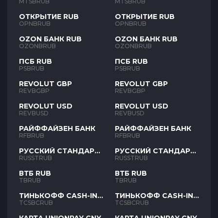
MTSBRUB
MTSBRUB
ОТКРЫТИЕ RUB
ОТКРЫТИЕ RUB
OPNBRUB
OPNBRUB
OZON БАНК RUB
OZON БАНК RUB
OZONBRUB
OZONBRUB
ПСБ RUB
ПСБ RUB
PSBRUB
PSBRUB
REVOLUT GBP
REVOLUT GBP
REVBGBP
REVBGBP
REVOLUT USD
REVOLUT USD
REVBUSD
REVBUSD
РАЙФФАЙЗЕН БАНК
РАЙФФАЙЗЕН БАНК
RFBRUB
RFBRUB
РУССКИЙ СТАНДАРТ
РУССКИЙ СТАНДАРТ
RUB
RUB
RUSSTRUB
RUSSTRUB
ВТБ RUB
ВТБ RUB
TBRUB
TBRUB
ТИНЬКОФФ CASH-IN
ТИНЬКОФФ CASH-IN
RUB
RUB
TCSBCRUB
TCSBCRUB