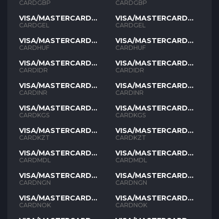
GBP
GBP
CARDGBP
CARDGBP
VISA/MASTERCARD
VISA/MASTERCARD
GEL
GEL
CARDGEL
CARDGEL
VISA/MASTERCARD
VISA/MASTERCARD
HUF
HUF
CARDHUF
CARDHUF
VISA/MASTERCARD
VISA/MASTERCARD
IDR
IDR
CARDIDR
CARDIDR
VISA/MASTERCARD
VISA/MASTERCARD
INR
INR
CARDINR
CARDINR
VISA/MASTERCARD
VISA/MASTERCARD
KGS
KGS
CARDKGS
CARDKGS
VISA/MASTERCARD
VISA/MASTERCARD
KZT
KZT
CARDKZT
CARDKZT
VISA/MASTERCARD
VISA/MASTERCARD
MDL
MDL
CARDMDL
CARDMDL
VISA/MASTERCARD
VISA/MASTERCARD
NGN
NGN
CARDNGN
CARDNGN
VISA/MASTERCARD
VISA/MASTERCARD
NOK
NOK
CARDNOK
CARDNOK