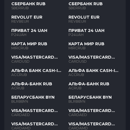
СБЕРБАНК RUB
СБЕРБАНК RUB
SBERRUB
SBERRUB
REVOLUT EUR
REVOLUT EUR
REVBEUR
REVBEUR
ПРИВАТ 24 UAH
ПРИВАТ 24 UAH
P24UAH
P24UAH
КАРТА МИР RUB
КАРТА МИР RUB
MIRCRUB
MIRCRUB
VISA/MASTERCARD
VISA/MASTERCARD
USD
USD
CARDUSD
CARDUSD
АЛЬФА БАНК CASH-IN
АЛЬФА БАНК CASH-IN
RUB
RUB
ACCRUB
ACCRUB
АЛЬФА-БАНК RUB
АЛЬФА-БАНК RUB
ACRUB
ACRUB
БЕЛАРУСБАНК BYN
БЕЛАРУСБАНК BYN
BLRBBYN
BLRBBYN
VISA/MASTERCARD
VISA/MASTERCARD
AED
AED
CARDAED
CARDAED
VISA/MASTERCARD
VISA/MASTERCARD
AMD
AMD
CARDAMD
CARDAMD