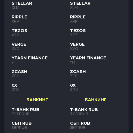
STELLAR
STELLAR
XLM
XLM
RIPPLE
RIPPLE
XRP
XRP
TEZOS
TEZOS
XTZ
XTZ
VERGE
VERGE
XVG
XVG
YEARN FINANCE
YEARN FINANCE
YFI
YFI
ZCASH
ZCASH
ZEC
ZEC
0X
0X
ZRX
ZRX
БАНКИНГ
БАНКИНГ
Т-БАНК RUB
Т-БАНК RUB
TCSBRUB
TCSBRUB
СБП RUB
СБП RUB
SBPRUB
SBPRUB