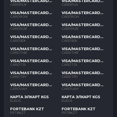
VISA/MASTERCARD
VISA/MASTERCARD
PLN
PLN
CARDPLN
CARDPLN
VISA/MASTERCARD
VISA/MASTERCARD
RON
RON
CARDRON
CARDRON
VISA/MASTERCARD
VISA/MASTERCARD
RUB
RUB
CARDRUB
CARDRUB
VISA/MASTERCARD
VISA/MASTERCARD
SEK
SEK
CARDSEK
CARDSEK
VISA/MASTERCARD
VISA/MASTERCARD
THB
THB
CARDTHB
CARDTHB
VISA/MASTERCARD
VISA/MASTERCARD
TJS
TJS
CARDTJS
CARDTJS
VISA/MASTERCARD
VISA/MASTERCARD
TYR
TYR
CARDTRY
CARDTRY
VISA/MASTERCARD
VISA/MASTERCARD
UAH
UAH
CARDUAH
CARDUAH
КАРТА ЭЛКАРТ KGS
КАРТА ЭЛКАРТ KGS
ELKGS
ELKGS
FORTEBANK KZT
FORTEBANK KZT
FRTBKZT
FRTBKZT