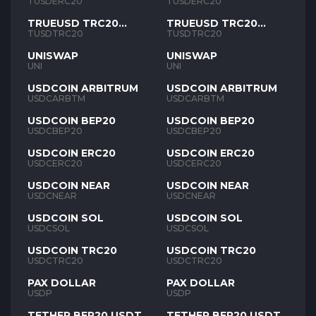
TUSD
TUSD
TUSDERC20
TUSDERC20
TRUEUSD TRC20
TRUEUSD TRC20
TUSD
TUSD
TUSDTRC20
TUSDTRC20
UNISWAP
UNISWAP
UNI
UNI
USDCOIN ARBITRUM
USDCOIN ARBITRUM
USDCARBTM
USDCARBTM
USDCOIN BEP20
USDCOIN BEP20
USDCBEP20
USDCBEP20
USDCOIN ERC20
USDCOIN ERC20
USDCERC20
USDCERC20
USDCOIN NEAR
USDCOIN NEAR
USDCNEAR
USDCNEAR
USDCOIN SOL
USDCOIN SOL
USDCSOL
USDCSOL
USDCOIN TRC20
USDCOIN TRC20
USDCTRC20
USDCTRC20
PAX DOLLAR
PAX DOLLAR
USDP
USDP
TETHER BEP20 USDT
TETHER BEP20 USDT