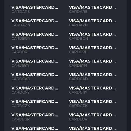
VISA/MASTERCARD
VISA/MASTERCARD
ARS
ARS
CARDARS
CARDARS
VISA/MASTERCARD
VISA/MASTERCARD
AZN
AZN
CARDAZN
CARDAZN
VISA/MASTERCARD
VISA/MASTERCARD
BGN
BGN
CARDBGN
CARDBGN
VISA/MASTERCARD
VISA/MASTERCARD
BRL
BRL
CARDBRL
CARDBRL
VISA/MASTERCARD
VISA/MASTERCARD
BYN
BYN
CARDBYN
CARDBYN
VISA/MASTERCARD
VISA/MASTERCARD
CAD
CAD
CARDCAD
CARDCAD
VISA/MASTERCARD
VISA/MASTERCARD
CNY
CNY
CARDCNY
CARDCNY
VISA/MASTERCARD
VISA/MASTERCARD
CZK
CZK
CARDCZK
CARDCZK
VISA/MASTERCARD
VISA/MASTERCARD
EUR
EUR
CARDEUR
CARDEUR
VISA/MASTERCARD
VISA/MASTERCARD