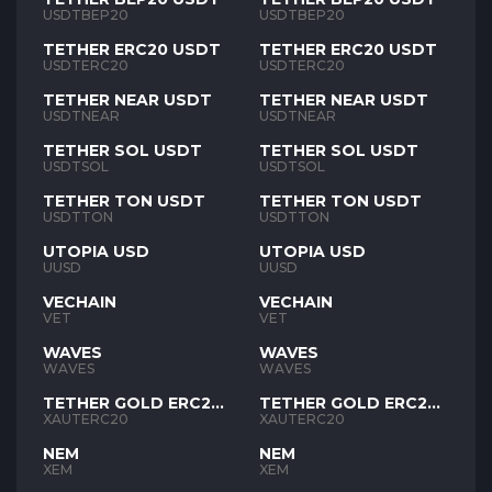
USDTBEP20
USDTBEP20
TETHER ERC20 USDT
TETHER ERC20 USDT
USDTERC20
USDTERC20
TETHER NEAR USDT
TETHER NEAR USDT
USDTNEAR
USDTNEAR
TETHER SOL USDT
TETHER SOL USDT
USDTSOL
USDTSOL
TETHER TON USDT
TETHER TON USDT
USDTTON
USDTTON
UTOPIA USD
UTOPIA USD
UUSD
UUSD
VECHAIN
VECHAIN
VET
VET
WAVES
WAVES
WAVES
WAVES
TETHER GOLD ERC20
TETHER GOLD ERC20
XAUT
XAUT
XAUTERC20
XAUTERC20
NEM
NEM
XEM
XEM