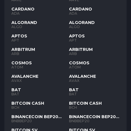
CARDANO
CARDANO
ADA
ADA
ALGORAND
ALGORAND
ALGO
ALGO
APTOS
APTOS
APT
APT
ARBITRUM
ARBITRUM
ARB
ARB
COSMOS
COSMOS
ATOM
ATOM
AVALANCHE
AVALANCHE
AVAX
AVAX
BAT
BAT
BAT
BAT
BITCOIN CASH
BITCOIN CASH
BCH
BCH
BINANCECOIN BEP20
BINANCECOIN BEP20
BNB
BNB
BNBBEP20
BNBBEP20
BITCOIN SV
BITCOIN SV