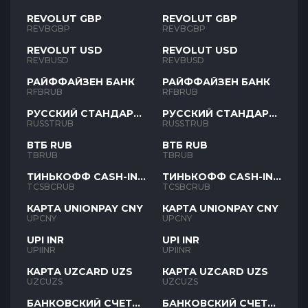
REVOLUT GBP
REVOLUT GBP
REVBGBP
REVBGBP
REVOLUT USD
REVOLUT USD
REVBUSD
REVBUSD
РАЙФФАЙЗЕН БАНК
РАЙФФАЙЗЕН БАНК
RFBRUB
RFBRUB
РУССКИЙ СТАНДАРТ
РУССКИЙ СТАНДАРТ
RUB
RUB
RUSSTRUB
RUSSTRUB
ВТБ RUB
ВТБ RUB
TBRUB
TBRUB
ТИНЬКОФФ CASH-IN
ТИНЬКОФФ CASH-IN
RUB
RUB
TCSBCRUB
TCSBCRUB
КАРТА UNIONPAY CNY
КАРТА UNIONPAY CNY
UPCNY
UPCNY
UPI INR
UPI INR
UPIINR
UPIINR
КАРТА UZCARD UZS
КАРТА UZCARD UZS
UZCUZS
UZCUZS
БАНКОВСКИЙ СЧЕТ
БАНКОВСКИЙ СЧЕТ