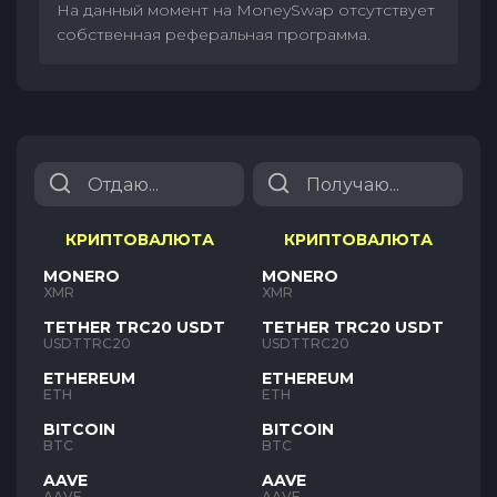
На данный момент на MoneySwap отсутствует
собственная реферальная программа.
КРИПТОВАЛЮТА
КРИПТОВАЛЮТА
MONERO
MONERO
XMR
XMR
TETHER TRC20 USDT
TETHER TRC20 USDT
USDTTRC20
USDTTRC20
ETHEREUM
ETHEREUM
ETH
ETH
BITCOIN
BITCOIN
BTC
BTC
AAVE
AAVE
AAVE
AAVE