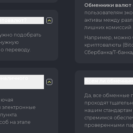
Обменники валют
пользователям эко
активы между раз
птовалют?
лишних комиссий 
нужно подобрать
Например, можно 
 нужную
криптовалюты (Bitc
о переводу.
Сбербанка/Т-банка
зналичного
Всем ли обменным
Да, все обменные 
лючая
проходят тщательн
и электронные
нашим стандартам
пункта.
стремимся обеспе
об на этапе
проверенными пар