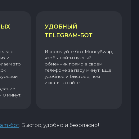
НЫХ
УДОБНЫЙ
TELEGRAM-БОТ
тельно
Используйте бот MoneySwap,
их и
чтобы найти нужный
елаем это
обменник прямо в своем
сок
телефоне за пару минут. Еще
курсами.
удобнее и быстрее, чем
искать на сайте.
ждение
–10 минут.
ram-бот
. Быстро, удобно и безопасно!