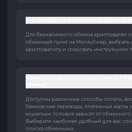
Как произвести безналичный обмен кри
Для безналичного обмена криптовалют 
обменный пункт на MoneySwap, выбрать
криптовалюту и следовать инструкциям п
Какие способы оплаты доступны для бе
обмена?
Доступны различные способы оплаты, вк
банковские переводы, платежные карты 
кошельки. Условия зависят от обменного 
Выберите наиболее удобный для вас спос
поиска обменника.