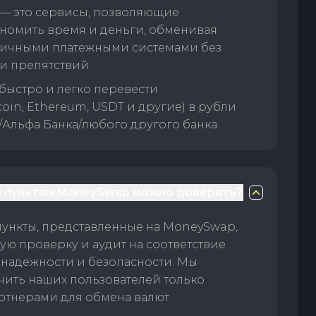
— это сервисы, позволяющие
номить время и деньги, обменивая
личными платежными системами без
и препятствий.
быстро и легко перевести
oin, Ethereum, USDT и другие) в рубли
/Альфа Банка/любого другого банка.
 пунктам MoneySwap можно доверять?
пункты, представленные на MoneySwap,
ую проверку и аудит на соответствие
 надежности и безопасности. Мы
чить наших пользователей только
тнерами для обмена валют.