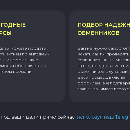
ГОДНЫЕ
ПОДБОР НАДЕЖ
РСЫ
ОБМЕННИКОВ
сь вы можете продать и
Вам не нужно самостоя
ить активы по выгодным
искать сайты, проверять 
ам. Информация о
сравнивать цены. Мы сд
имости обновляется в
за вас, предоставив спи
льном времени.
обменников с лучшими 
Весь процесс, включая
оформление и подтвер
заявки, занимает всего 5
под ваши цели прямо сейчас,
используя наш Teleg