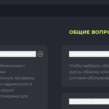
ОБЩИЕ ВОПР
личных обменов?
Как выбрать обме
обменники с
Чтобы выбрать об
ами
курсы обмена, ком
ельную проверку
условия обслужив
ам надежности и
 наших
ртнерами для
Что такое обменн