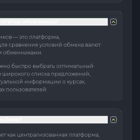
грегатор обменников?
ков — это платформа,
для сравнения условий обмена валют
и обменниками.
жно быстро выбрать оптимальный
з широкого списка предложений,
туальной информации о курсах,
ах пользователей.
eySwap?
т как централизованная платформа,