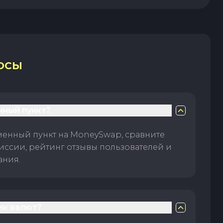
ОСЫ
нный пункт?
менный пункт на MoneySwap, сравните
иссии, рейтинг отзывы пользователей и
ания.
ик валют?