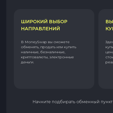
ШИРОКИЙ ВЫБОР
ВЫ
НАПРАВЛЕНИЙ
КУ
В MoneySwap вы сможете
Зде
обменять, продать или купить
куп
наличные, безналичные,
цен
криптовалюты, электронные
сто
деньги.
реа
Начните подбирать обменный пункт 