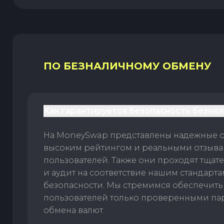
ПО БЕЗНАЛИЧНОМУ ОБМЕНУ
Как гарантируется безопасность безна
На MoneySwap представлены надежные 
высоким рейтингом и реальными отзыв
пользователей. Также они проходят тщат
и аудит на соответствие нашим стандарт
безопасности. Мы стремимся обеспечить
пользователей только проверенными па
обмена валют.