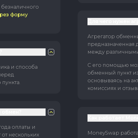
б безналичного
рез форму
Для чего нужен а
Агрегатор обменни
предназначенная 
?
между различным
С его помощью мо
ика и способа
обменный пункт и
перед
основываясь на ак
пункта.
комиссиях и отзыв
 обмен?
Как работает Mon
тода оплаты и
MoneySwap работае
 от нескольких