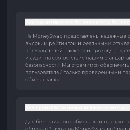
Как гарантируется безопасность безна
На MoneySwap представлены надежные 
высоким рейтингом и реальными отзыв
пользователей. Также они проходят тщат
и аудит на соответствие нашим стандарт
безопасности. Мы стремимся обеспечить
пользователей только проверенными па
обмена валют.
Как произвести безналичный обмен кри
Для безналичного обмена криптовалют 
обменный пункт на MoneySwap, выбрать