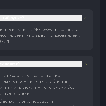
нный пункт?
менный пункт на MoneySwap, сравните
иссии, рейтинг отзывы пользователей и
ания.
ик валют?
— это сервисы, позволяющие
номить время и деньги, обменивая
личными платежными системами без
и препятствий.
быстро и легко перевести