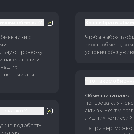
личных обменов?
Как выбрать обме
обменники с
Чтобы выбрать об
ами
курсы обмена, ком
ельную проверку
условия обслужив
ам надежности и
 наших
ртнерами для
Что такое обменн
Обменники валют
пользователям эко
активы между раз
птовалют?
лишних комиссий 
нужно подобрать
Например, можно 
 нужную