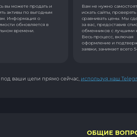
сь вы можете продать и
Вам не нужно самостоя
ить активы по выгодным
искать сайты, проверять 
ам. Информация о
сравнивать цены. Мы сд
имости обновляется в
за вас, предоставив спи
льном времени.
обменников с лучшими 
Весь процесс, включая
оформление и подтвер
заявки, занимает всего 5
под ваши цели прямо сейчас,
используя наш Teleg
ОБЩИЕ ВОПР