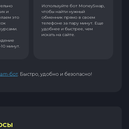
тельно
Используйте бот MoneySwap,
их и
чтобы найти нужный
елаем это
обменник прямо в своем
сок
телефоне за пару минут. Еще
курсами.
удобнее и быстрее, чем
искать на сайте.
ждение
–10 минут.
ram-бот
. Быстро, удобно и безопасно!
ОСЫ