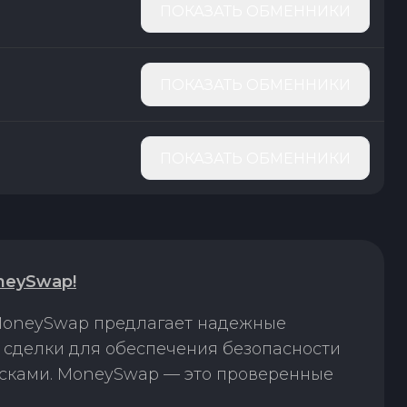
ПОКАЗАТЬ ОБМЕННИКИ
ПОКАЗАТЬ ОБМЕННИКИ
ПОКАЗАТЬ ОБМЕННИКИ
neySwap!
 MoneySwap предлагает надежные
е сделки для обеспечения безопасности
исками. MoneySwap — это проверенные