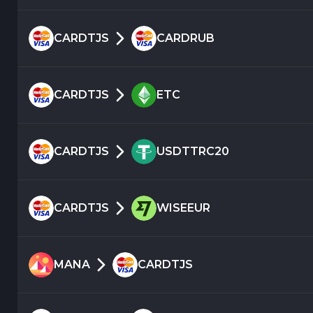
CARDTJS
CARDRUB
CARDTJS
ETC
CARDTJS
USDTTRC20
CARDTJS
WISEEUR
MANA
CARDTJS