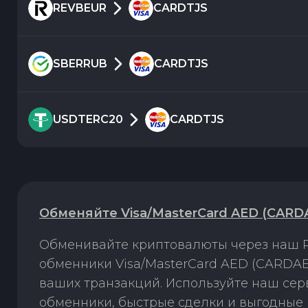
REVBEUR
CARDTJS
SBERRUB
CARDTJS
USDTERC20
CARDTJS
Обменяйте Visa/MasterCard AED (CARDA
Обменивайте криптовалюты через наш P
обменники Visa/MasterCard AED (CARDAED
ваших транзакций. Используйте наш се
обменники, быстрые сделки и выгодные 