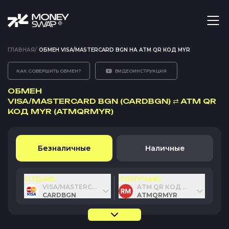
ГЛАВНАЯ
/
ОБМЕН VISA/MASTERCARD BGN НА ATM QR КОД MYR
КАК СОВЕРШИТЬ ОБМЕН?
ВИДЕОИНСТРУКЦИЯ
ОБМЕН
VISA/MASTERCARD BGN (CARDBGN)
⇄
ATM QR
КОД MYR (ATMQRMYR)
Безналичные
Наличные
ОТДАЮ
ПОЛУЧАЮ
VISA/MASTERCARD BGN
ATM QR КОД MYR
CARDBGN
ATMQRMYR