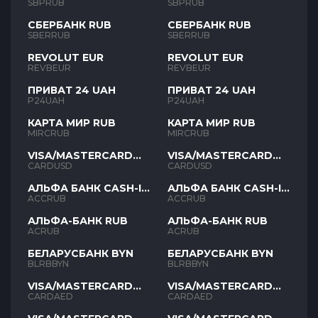
SBPRUB
SBPRUB
СБЕРБАНК RUB
СБЕРБАНК RUB
SBERRUB
SBERRUB
REVOLUT EUR
REVOLUT EUR
REVBEUR
REVBEUR
ПРИВАТ 24 UAH
ПРИВАТ 24 UAH
P24UAH
P24UAH
КАРТА МИР RUB
КАРТА МИР RUB
MIRCRUB
MIRCRUB
VISA/MASTERCARD
VISA/MASTERCARD
USD
USD
CARDUSD
CARDUSD
АЛЬФА БАНК CASH-IN
АЛЬФА БАНК CASH-IN
RUB
RUB
ACCRUB
ACCRUB
АЛЬФА-БАНК RUB
АЛЬФА-БАНК RUB
ACRUB
ACRUB
БЕЛАРУСБАНК BYN
БЕЛАРУСБАНК BYN
BLRBBYN
BLRBBYN
VISA/MASTERCARD
VISA/MASTERCARD
AED
AED
CARDAED
CARDAED