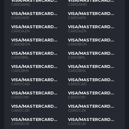
VISA/MASTERCARD
VISA/MASTERCARD
AMD
AMD
CARDAMD
CARDAMD
VISA/MASTERCARD
VISA/MASTERCARD
ARS
ARS
CARDARS
CARDARS
VISA/MASTERCARD
VISA/MASTERCARD
AZN
AZN
CARDAZN
CARDAZN
VISA/MASTERCARD
VISA/MASTERCARD
BGN
BGN
CARDBGN
CARDBGN
VISA/MASTERCARD
VISA/MASTERCARD
BRL
BRL
CARDBRL
CARDBRL
VISA/MASTERCARD
VISA/MASTERCARD
BYN
BYN
CARDBYN
CARDBYN
VISA/MASTERCARD
VISA/MASTERCARD
CAD
CAD
CARDCAD
CARDCAD
VISA/MASTERCARD
VISA/MASTERCARD
CNY
CNY
CARDCNY
CARDCNY
VISA/MASTERCARD
VISA/MASTERCARD
CZK
CZK
CARDCZK
CARDCZK
VISA/MASTERCARD
VISA/MASTERCARD
EUR
EUR
CARDEUR
CARDEUR