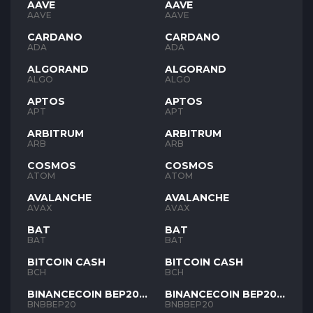
AAVE
AAVE
AAVE
AAVE
CARDANO
CARDANO
ADA
ADA
ALGORAND
ALGORAND
ALGO
ALGO
APTOS
APTOS
APT
APT
ARBITRUM
ARBITRUM
ARB
ARB
COSMOS
COSMOS
ATOM
ATOM
AVALANCHE
AVALANCHE
AVAX
AVAX
BAT
BAT
BAT
BAT
BITCOIN CASH
BITCOIN CASH
BCH
BCH
BINANCECOIN BEP20
BINANCECOIN BEP20
BNB
BNB
BNBBEP20
BNBBEP20