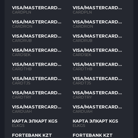
VISA/MASTERCARD
VISA/MASTERCARD
PLN
PLN
CARDPLN
CARDPLN
VISA/MASTERCARD
VISA/MASTERCARD
RON
RON
CARDRON
CARDRON
VISA/MASTERCARD
VISA/MASTERCARD
RUB
RUB
CARDRUB
CARDRUB
VISA/MASTERCARD
VISA/MASTERCARD
SEK
SEK
CARDSEK
CARDSEK
VISA/MASTERCARD
VISA/MASTERCARD
THB
THB
CARDTHB
CARDTHB
VISA/MASTERCARD
VISA/MASTERCARD
TJS
TJS
CARDTJS
CARDTJS
VISA/MASTERCARD
VISA/MASTERCARD
TYR
TYR
CARDTRY
CARDTRY
VISA/MASTERCARD
VISA/MASTERCARD
UAH
UAH
CARDUAH
CARDUAH
КАРТА ЭЛКАРТ KGS
КАРТА ЭЛКАРТ KGS
ELKGS
ELKGS
FORTEBANK KZT
FORTEBANK KZT