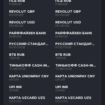
ПСБ RUB
ПСБ RUB
PSBRUB
PSBRUB
REVOLUT GBP
REVOLUT GBP
REVBGBP
REVBGBP
REVOLUT USD
REVOLUT USD
REVBUSD
REVBUSD
РАЙФФАЙЗЕН БАНК
РАЙФФАЙЗЕН БАНК
RFBRUB
RFBRUB
РУССКИЙ СТАНДАРТ
РУССКИЙ СТАНДАРТ
RUB
RUB
RUSSTRUB
RUSSTRUB
ВТБ RUB
ВТБ RUB
TBRUB
TBRUB
ТИНЬКОФФ CASH-IN
ТИНЬКОФФ CASH-IN
RUB
RUB
TCSBCRUB
TCSBCRUB
КАРТА UNIONPAY CNY
КАРТА UNIONPAY CNY
UPCNY
UPCNY
UPI INR
UPI INR
UPIINR
UPIINR
КАРТА UZCARD UZS
КАРТА UZCARD UZS
UZCUZS
UZCUZS