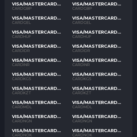
VISA/MASTERCARD
VISA/MASTERCARD
GBP
GBP
CARDGBP
CARDGBP
VISA/MASTERCARD
VISA/MASTERCARD
GEL
GEL
CARDGEL
CARDGEL
VISA/MASTERCARD
VISA/MASTERCARD
HUF
HUF
CARDHUF
CARDHUF
VISA/MASTERCARD
VISA/MASTERCARD
IDR
IDR
CARDIDR
CARDIDR
VISA/MASTERCARD
VISA/MASTERCARD
INR
INR
CARDINR
CARDINR
VISA/MASTERCARD
VISA/MASTERCARD
KGS
KGS
CARDKGS
CARDKGS
VISA/MASTERCARD
VISA/MASTERCARD
KZT
KZT
CARDKZT
CARDKZT
VISA/MASTERCARD
VISA/MASTERCARD
MDL
MDL
CARDMDL
CARDMDL
VISA/MASTERCARD
VISA/MASTERCARD
NGN
NGN
CARDNGN
CARDNGN
VISA/MASTERCARD
VISA/MASTERCARD
NOK
NOK
CARDNOK
CARDNOK