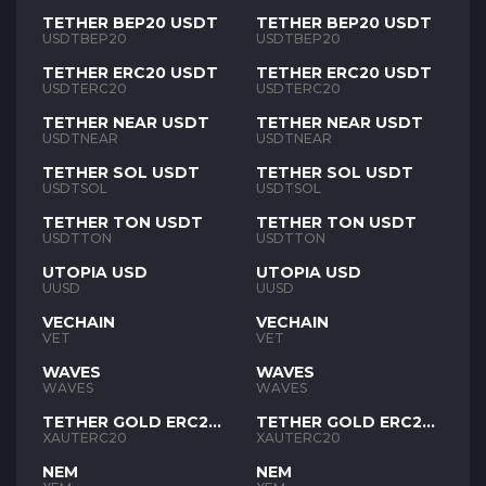
TETHER BEP20 USDT
TETHER BEP20 USDT
USDTBEP20
USDTBEP20
TETHER ERC20 USDT
TETHER ERC20 USDT
USDTERC20
USDTERC20
TETHER NEAR USDT
TETHER NEAR USDT
USDTNEAR
USDTNEAR
TETHER SOL USDT
TETHER SOL USDT
USDTSOL
USDTSOL
TETHER TON USDT
TETHER TON USDT
USDTTON
USDTTON
UTOPIA USD
UTOPIA USD
UUSD
UUSD
VECHAIN
VECHAIN
VET
VET
WAVES
WAVES
WAVES
WAVES
TETHER GOLD ERC20
TETHER GOLD ERC20
XAUT
XAUT
XAUTERC20
XAUTERC20
NEM
NEM