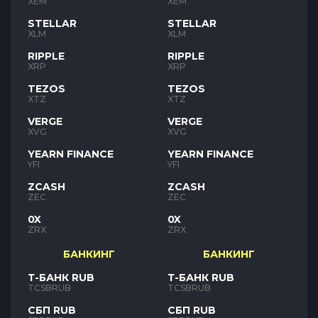
XEM
XEM
STELLAR
STELLAR
XLM
XLM
RIPPLE
RIPPLE
XRP
XRP
TEZOS
TEZOS
XTZ
XTZ
VERGE
VERGE
XVG
XVG
YEARN FINANCE
YEARN FINANCE
YFI
YFI
ZCASH
ZCASH
ZEC
ZEC
0X
0X
ZRX
ZRX
БАНКИНГ
БАНКИНГ
Т-БАНК RUB
Т-БАНК RUB
TCSBRUB
TCSBRUB
СБП RUB
СБП RUB