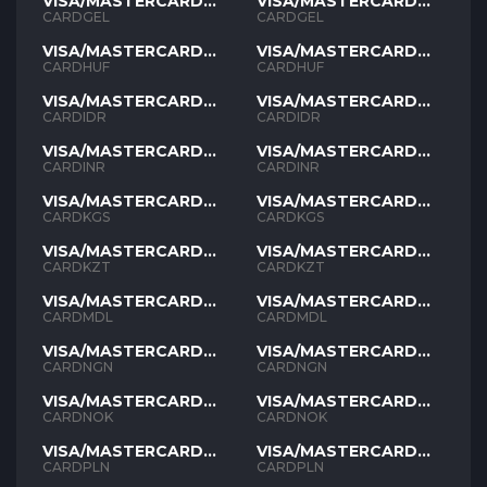
VISA/MASTERCARD
VISA/MASTERCARD
GEL
GEL
CARDGEL
CARDGEL
VISA/MASTERCARD
VISA/MASTERCARD
HUF
HUF
CARDHUF
CARDHUF
VISA/MASTERCARD
VISA/MASTERCARD
IDR
IDR
CARDIDR
CARDIDR
VISA/MASTERCARD
VISA/MASTERCARD
INR
INR
CARDINR
CARDINR
VISA/MASTERCARD
VISA/MASTERCARD
KGS
KGS
CARDKGS
CARDKGS
VISA/MASTERCARD
VISA/MASTERCARD
KZT
KZT
CARDKZT
CARDKZT
VISA/MASTERCARD
VISA/MASTERCARD
MDL
MDL
CARDMDL
CARDMDL
VISA/MASTERCARD
VISA/MASTERCARD
NGN
NGN
CARDNGN
CARDNGN
VISA/MASTERCARD
VISA/MASTERCARD
NOK
NOK
CARDNOK
CARDNOK
VISA/MASTERCARD
VISA/MASTERCARD
PLN
PLN
CARDPLN
CARDPLN