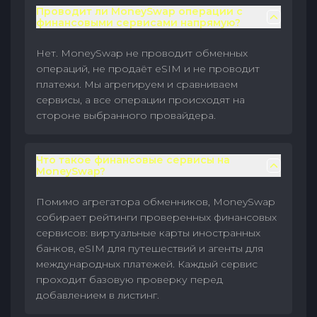
Проводит ли MoneySwap операции с
финансовыми сервисами напрямую?
Нет. MoneySwap не проводит обменных
операций, не продаёт eSIM и не проводит
платежи. Мы агрегируем и сравниваем
сервисы, а все операции происходят на
стороне выбранного провайдера.
Что такое финансовые сервисы на
MoneySwap?
Помимо агрегатора обменников, MoneySwap
собирает рейтинги проверенных финансовых
сервисов: виртуальные карты иностранных
банков, eSIM для путешествий и агенты для
международных платежей. Каждый сервис
проходит базовую проверку перед
добавлением в листинг.