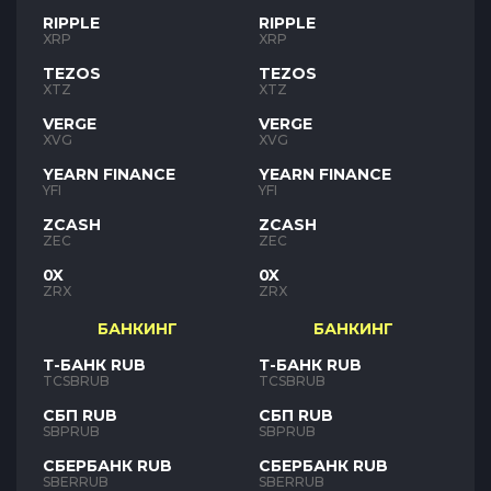
RIPPLE
RIPPLE
XRP
XRP
TEZOS
TEZOS
XTZ
XTZ
VERGE
VERGE
XVG
XVG
YEARN FINANCE
YEARN FINANCE
YFI
YFI
ZCASH
ZCASH
ZEC
ZEC
0X
0X
ZRX
ZRX
БАНКИНГ
БАНКИНГ
Т-БАНК RUB
Т-БАНК RUB
TCSBRUB
TCSBRUB
СБП RUB
СБП RUB
SBPRUB
SBPRUB
СБЕРБАНК RUB
СБЕРБАНК RUB
SBERRUB
SBERRUB