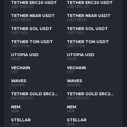
TETHER ERC20 USDT
TETHER ERC20 USDT
USDTERC20
USDTERC20
TETHER NEAR USDT
TETHER NEAR USDT
USDTNEAR
USDTNEAR
TETHER SOL USDT
TETHER SOL USDT
USDTSOL
USDTSOL
TETHER TON USDT
TETHER TON USDT
USDTTON
USDTTON
UTOPIA USD
UTOPIA USD
UUSD
UUSD
VECHAIN
VECHAIN
VET
VET
WAVES
WAVES
WAVES
WAVES
TETHER GOLD ERC20
TETHER GOLD ERC20
XAUT
XAUT
XAUTERC20
XAUTERC20
NEM
NEM
XEM
XEM
STELLAR
STELLAR
XLM
XLM