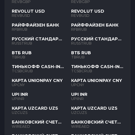
REVBGBP
REVBGBP
REVOLUT USD
REVOLUT USD
REVBUSD
REVBUSD
РАЙФФАЙЗЕН БАНК
РАЙФФАЙЗЕН БАНК
RFBRUB
RFBRUB
РУССКИЙ СТАНДАРТ
РУССКИЙ СТАНДАРТ
RUB
RUB
RUSSTRUB
RUSSTRUB
ВТБ RUB
ВТБ RUB
TBRUB
TBRUB
ТИНЬКОФФ CASH-IN
ТИНЬКОФФ CASH-IN
RUB
RUB
TCSBCRUB
TCSBCRUB
КАРТА UNIONPAY CNY
КАРТА UNIONPAY CNY
UPCNY
UPCNY
UPI INR
UPI INR
UPIINR
UPIINR
КАРТА UZCARD UZS
КАРТА UZCARD UZS
UZCUZS
UZCUZS
БАНКОВСКИЙ СЧЕТ
БАНКОВСКИЙ СЧЕТ
AED
AED
WIREAED
WIREAED