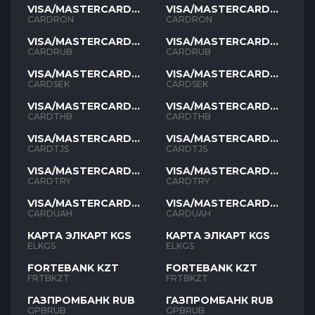
VISA/MASTERCARD
VISA/MASTERCARD
RON
RON
CARDRON
CARDRON
VISA/MASTERCARD
VISA/MASTERCARD
RUB
RUB
CARDRUB
CARDRUB
VISA/MASTERCARD
VISA/MASTERCARD
SEK
SEK
CARDSEK
CARDSEK
VISA/MASTERCARD
VISA/MASTERCARD
THB
THB
CARDTHB
CARDTHB
VISA/MASTERCARD
VISA/MASTERCARD
TJS
TJS
CARDTJS
CARDTJS
VISA/MASTERCARD
VISA/MASTERCARD
TYR
TYR
CARDTRY
CARDTRY
VISA/MASTERCARD
VISA/MASTERCARD
UAH
UAH
CARDUAH
CARDUAH
КАРТА ЭЛКАРТ KGS
КАРТА ЭЛКАРТ KGS
ELKGS
ELKGS
FORTEBANK KZT
FORTEBANK KZT
FRTBKZT
FRTBKZT
ГАЗПРОМБАНК RUB
ГАЗПРОМБАНК RUB
GPBRUB
GPBRUB