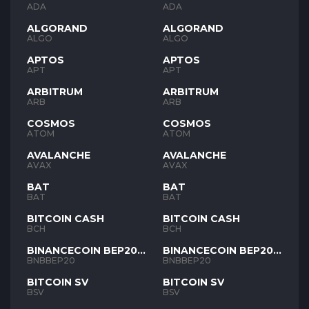
ADA
ADA
ALGORAND
ALGORAND
ALGO
ALGO
APTOS
APTOS
APT
APT
ARBITRUM
ARBITRUM
ARB
ARB
COSMOS
COSMOS
ATOM
ATOM
AVALANCHE
AVALANCHE
AVAX
AVAX
BAT
BAT
BAT
BAT
BITCOIN CASH
BITCOIN CASH
BCH
BCH
BINANCECOIN BEP20
BINANCECOIN BEP20
BNB
BNB
BNBBEP20
BNBBEP20
BITCOIN SV
BITCOIN SV
BSV
BSV