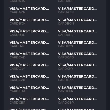
ARS
ARS
CARDARS
CARDARS
VISA/MASTERCARD
VISA/MASTERCARD
AZN
AZN
CARDAZN
CARDAZN
VISA/MASTERCARD
VISA/MASTERCARD
BGN
BGN
CARDBGN
CARDBGN
VISA/MASTERCARD
VISA/MASTERCARD
BRL
BRL
CARDBRL
CARDBRL
VISA/MASTERCARD
VISA/MASTERCARD
BYN
BYN
CARDBYN
CARDBYN
VISA/MASTERCARD
VISA/MASTERCARD
CAD
CAD
CARDCAD
CARDCAD
VISA/MASTERCARD
VISA/MASTERCARD
CNY
CNY
CARDCNY
CARDCNY
VISA/MASTERCARD
VISA/MASTERCARD
CZK
CZK
CARDCZK
CARDCZK
VISA/MASTERCARD
VISA/MASTERCARD
EUR
EUR
CARDEUR
CARDEUR
VISA/MASTERCARD
VISA/MASTERCARD
GBP
GBP
CARDGBP
CARDGBP