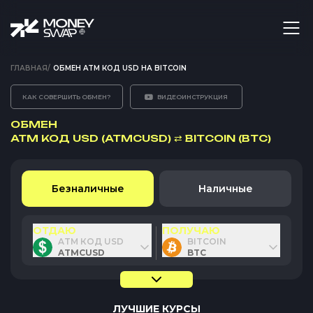
ГЛАВНАЯ
/
ОБМЕН ATM КОД USD НА BITCOIN
КАК СОВЕРШИТЬ ОБМЕН?
ВИДЕОИНСТРУКЦИЯ
ОБМЕН
ATM КОД USD (ATMCUSD)
⇄
BITCOIN (BTC)
Безналичные
Наличные
ОТДАЮ
ПОЛУЧАЮ
ATM КОД USD
BITCOIN
ATMCUSD
BTC
ЛУЧШИЕ КУРСЫ