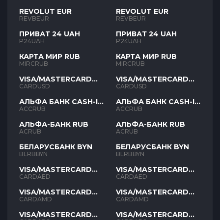
REVOLUT EUR
REVOLUT EUR
REVBEUR
REVBEUR
ПРИВАТ 24 UAH
ПРИВАТ 24 UAH
P24UAH
P24UAH
КАРТА МИР RUB
КАРТА МИР RUB
MIRCRUB
MIRCRUB
VISA/MASTERCARD
VISA/MASTERCARD
USD
USD
CARDUSD
CARDUSD
АЛЬФА БАНК CASH-IN
АЛЬФА БАНК CASH-IN
RUB
RUB
ACCRUB
ACCRUB
АЛЬФА-БАНК RUB
АЛЬФА-БАНК RUB
ACRUB
ACRUB
БЕЛАРУСБАНК BYN
БЕЛАРУСБАНК BYN
BLRBBYN
BLRBBYN
VISA/MASTERCARD
VISA/MASTERCARD
AED
AED
CARDAED
CARDAED
VISA/MASTERCARD
VISA/MASTERCARD
AMD
AMD
CARDAMD
CARDAMD
VISA/MASTERCARD
VISA/MASTERCARD