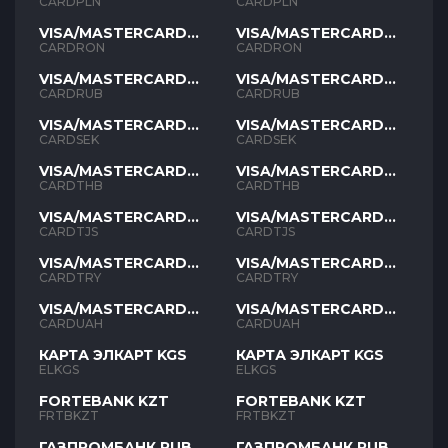
PLN
PLN
CARDPLN
CARDPLN
VISA/MASTERCARD
VISA/MASTERCARD
RON
RON
CARDRON
CARDRON
VISA/MASTERCARD
VISA/MASTERCARD
RUB
RUB
CARDRUB
CARDRUB
VISA/MASTERCARD
VISA/MASTERCARD
SEK
SEK
CARDSEK
CARDSEK
VISA/MASTERCARD
VISA/MASTERCARD
THB
THB
CARDTHB
CARDTHB
VISA/MASTERCARD
VISA/MASTERCARD
TJS
TJS
CARDTJS
CARDTJS
VISA/MASTERCARD
VISA/MASTERCARD
TYR
TYR
CARDTRY
CARDTRY
VISA/MASTERCARD
VISA/MASTERCARD
UAH
UAH
CARDUAH
CARDUAH
КАРТА ЭЛКАРТ KGS
КАРТА ЭЛКАРТ KGS
ELKGS
ELKGS
FORTEBANK KZT
FORTEBANK KZT
FRTBKZT
FRTBKZT
ГАЗПРОМБАНК RUB
ГАЗПРОМБАНК RUB