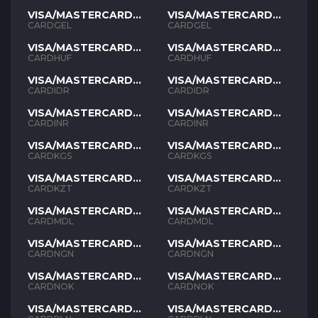
VISA/MASTERCARD
VISA/MASTERCARD
GEL
GEL
CARDGEL
CARDGEL
VISA/MASTERCARD
VISA/MASTERCARD
HUF
HUF
CARDHUF
CARDHUF
VISA/MASTERCARD
VISA/MASTERCARD
IDR
IDR
CARDIDR
CARDIDR
VISA/MASTERCARD
VISA/MASTERCARD
INR
INR
CARDINR
CARDINR
VISA/MASTERCARD
VISA/MASTERCARD
KGS
KGS
CARDKGS
CARDKGS
VISA/MASTERCARD
VISA/MASTERCARD
KZT
KZT
CARDKZT
CARDKZT
VISA/MASTERCARD
VISA/MASTERCARD
MDL
MDL
CARDMDL
CARDMDL
VISA/MASTERCARD
VISA/MASTERCARD
NGN
NGN
CARDNGN
CARDNGN
VISA/MASTERCARD
VISA/MASTERCARD
NOK
NOK
CARDNOK
CARDNOK
VISA/MASTERCARD
VISA/MASTERCARD