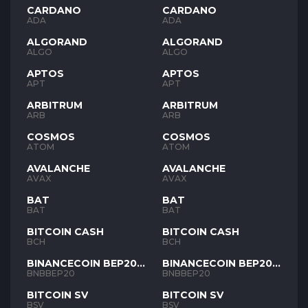
CARDANO
CARDANO
ADA
ADA
ALGORAND
ALGORAND
ALGO
ALGO
APTOS
APTOS
APT
APT
ARBITRUM
ARBITRUM
ARB
ARB
COSMOS
COSMOS
ATOM
ATOM
AVALANCHE
AVALANCHE
AVAX
AVAX
BAT
BAT
BAT
BAT
BITCOIN CASH
BITCOIN CASH
BCH
BCH
BINANCECOIN BEP20
BINANCECOIN BEP20
BNB
BNB
BNBBEP20
BNBBEP20
BITCOIN SV
BITCOIN SV
BSV
BSV