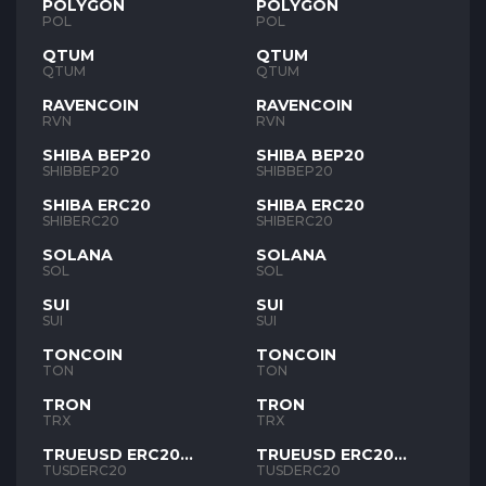
POLYGON
POLYGON
POL
POL
QTUM
QTUM
QTUM
QTUM
RAVENCOIN
RAVENCOIN
RVN
RVN
SHIBA BEP20
SHIBA BEP20
SHIBBEP20
SHIBBEP20
SHIBA ERC20
SHIBA ERC20
SHIBERC20
SHIBERC20
SOLANA
SOLANA
SOL
SOL
SUI
SUI
SUI
SUI
TONCOIN
TONCOIN
TON
TON
TRON
TRON
TRX
TRX
TRUEUSD ERC20
TRUEUSD ERC20
TUSD
TUSD
TUSDERC20
TUSDERC20