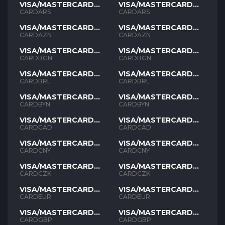
VISA/MASTERCARD
VISA/MASTERCARD
ARS
ARS
CARDARS
CARDARS
VISA/MASTERCARD
VISA/MASTERCARD
AZN
AZN
CARDAZN
CARDAZN
VISA/MASTERCARD
VISA/MASTERCARD
BGN
BGN
CARDBGN
CARDBGN
VISA/MASTERCARD
VISA/MASTERCARD
BRL
BRL
CARDBRL
CARDBRL
VISA/MASTERCARD
VISA/MASTERCARD
BYN
BYN
CARDBYN
CARDBYN
VISA/MASTERCARD
VISA/MASTERCARD
CAD
CAD
CARDCAD
CARDCAD
VISA/MASTERCARD
VISA/MASTERCARD
CNY
CNY
CARDCNY
CARDCNY
VISA/MASTERCARD
VISA/MASTERCARD
CZK
CZK
CARDCZK
CARDCZK
VISA/MASTERCARD
VISA/MASTERCARD
EUR
EUR
CARDEUR
CARDEUR
VISA/MASTERCARD
VISA/MASTERCARD
GBP
GBP
CARDGBP
CARDGBP