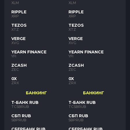
XLM
XLM
RIPPLE
RIPPLE
XRP
XRP
TEZOS
TEZOS
XTZ
XTZ
VERGE
VERGE
XVG
XVG
YEARN FINANCE
YEARN FINANCE
YFI
YFI
ZCASH
ZCASH
ZEC
ZEC
0X
0X
ZRX
ZRX
БАНКИНГ
БАНКИНГ
Т-БАНК RUB
Т-БАНК RUB
TCSBRUB
TCSBRUB
СБП RUB
СБП RUB
SBPRUB
SBPRUB
СБЕРБАНК RUB
СБЕРБАНК RUB