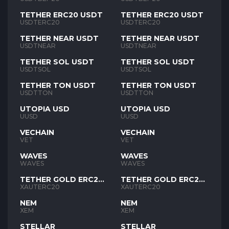
TETHER ERC20 USDT
TETHER ERC20 USDT
USDTERC20
USDTERC20
TETHER NEAR USDT
TETHER NEAR USDT
USDTNEAR
USDTNEAR
TETHER SOL USDT
TETHER SOL USDT
USDTSOL
USDTSOL
TETHER TON USDT
TETHER TON USDT
USDTTON
USDTTON
UTOPIA USD
UTOPIA USD
UUSD
UUSD
VECHAIN
VECHAIN
VET
VET
WAVES
WAVES
WAVES
WAVES
TETHER GOLD ERC20
TETHER GOLD ERC20
XAUT
XAUT
XAUTERC20
XAUTERC20
NEM
NEM
XEM
XEM
STELLAR
STELLAR