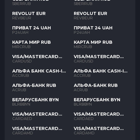
SBERRUB
SBERRUB
REVOLUT EUR
REVOLUT EUR
REVBEUR
REVBEUR
ПРИВАТ 24 UAH
ПРИВАТ 24 UAH
P24UAH
P24UAH
КАРТА МИР RUB
КАРТА МИР RUB
MIRCRUB
MIRCRUB
VISA/MASTERCARD
VISA/MASTERCARD
USD
USD
CARDUSD
CARDUSD
АЛЬФА БАНК CASH-IN
АЛЬФА БАНК CASH-IN
RUB
RUB
ACCRUB
ACCRUB
АЛЬФА-БАНК RUB
АЛЬФА-БАНК RUB
ACRUB
ACRUB
БЕЛАРУСБАНК BYN
БЕЛАРУСБАНК BYN
BLRBBYN
BLRBBYN
VISA/MASTERCARD
VISA/MASTERCARD
AED
AED
CARDAED
CARDAED
VISA/MASTERCARD
VISA/MASTERCARD
AMD
AMD
CARDAMD
CARDAMD