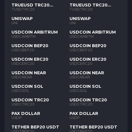
TRUEUSD TRC20
TRUEUSD TRC20
TUSD
TUSD
TUSDTRC20
TUSDTRC20
UNISWAP
UNISWAP
UNI
UNI
USDCOIN ARBITRUM
USDCOIN ARBITRUM
USDCARBTM
USDCARBTM
USDCOIN BEP20
USDCOIN BEP20
USDCBEP20
USDCBEP20
USDCOIN ERC20
USDCOIN ERC20
USDCERC20
USDCERC20
USDCOIN NEAR
USDCOIN NEAR
USDCNEAR
USDCNEAR
USDCOIN SOL
USDCOIN SOL
USDCSOL
USDCSOL
USDCOIN TRC20
USDCOIN TRC20
USDCTRC20
USDCTRC20
PAX DOLLAR
PAX DOLLAR
USDP
USDP
TETHER BEP20 USDT
TETHER BEP20 USDT
USDTBEP20
USDTBEP20