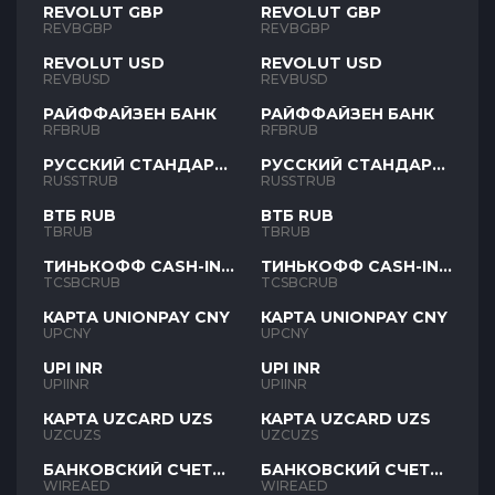
REVOLUT GBP
REVOLUT GBP
REVBGBP
REVBGBP
REVOLUT USD
REVOLUT USD
REVBUSD
REVBUSD
РАЙФФАЙЗЕН БАНК
РАЙФФАЙЗЕН БАНК
RFBRUB
RFBRUB
РУССКИЙ СТАНДАРТ
РУССКИЙ СТАНДАРТ
RUB
RUB
RUSSTRUB
RUSSTRUB
ВТБ RUB
ВТБ RUB
TBRUB
TBRUB
ТИНЬКОФФ CASH-IN
ТИНЬКОФФ CASH-IN
RUB
RUB
TCSBCRUB
TCSBCRUB
КАРТА UNIONPAY CNY
КАРТА UNIONPAY CNY
UPCNY
UPCNY
UPI INR
UPI INR
UPIINR
UPIINR
КАРТА UZCARD UZS
КАРТА UZCARD UZS
UZCUZS
UZCUZS
БАНКОВСКИЙ СЧЕТ
БАНКОВСКИЙ СЧЕТ
AED
AED
WIREAED
WIREAED