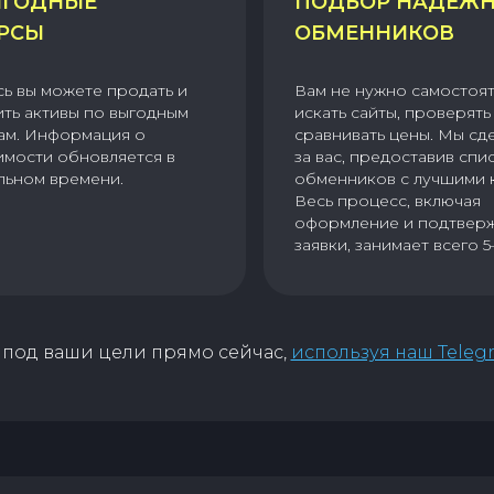
ГОДНЫЕ
ПОДБОР НАДЕЖ
РСЫ
ОБМЕННИКОВ
сь вы можете продать и
Вам не нужно самостоя
ить активы по выгодным
искать сайты, проверять 
ам. Информация о
сравнивать цены. Мы сд
имости обновляется в
за вас, предоставив спи
льном времени.
обменников с лучшими 
Весь процесс, включая
оформление и подтвер
заявки, занимает всего 5
под ваши цели прямо сейчас,
используя наш Teleg