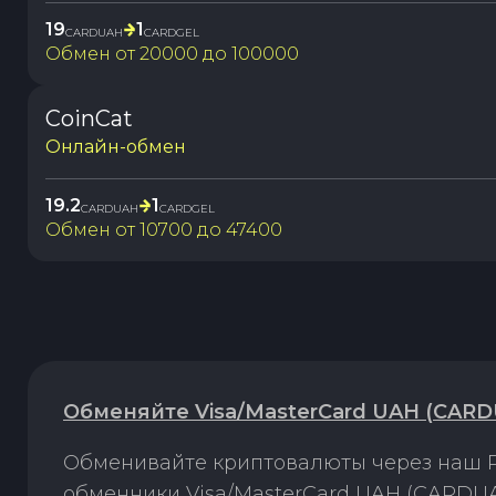
19
1
CARDUAH
CARDGEL
Обмен от
20000
до
100000
CoinCat
Онлайн-обмен
19.2
1
CARDUAH
CARDGEL
Обмен от
10700
до
47400
Обменяйте Visa/MasterCard UAH (CARD
Обменивайте криптовалюты через наш P
обменники Visa/MasterCard UAH (CARDUA