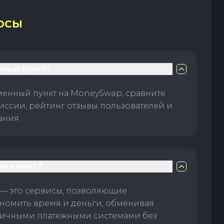
ОСЫ
нный пункт?
менный пункт на MoneySwap, сравните
иссии, рейтинг отзывы пользователей и
ания.
ик валют?
— это сервисы, позволяющие
номить время и деньги, обменивая
личными платежными системами без