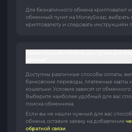
Для безналичного обмена криптовалют 
обменный пункт на MoneySwap, выбрать
криптовалюту и следовать инструкциям п
Какие способы оплаты доступны для бе
обмена?
Доступны различные способы оплаты, вк
банковские переводы, платежные карты 
кошельки. Условия зависят от обменного 
Выберите наиболее удобный для вас спос
поиска обменника.
Если вы не нашли нужный для вас спосо
обмена, оставьте заявку на добавление
че
обратной связи
.