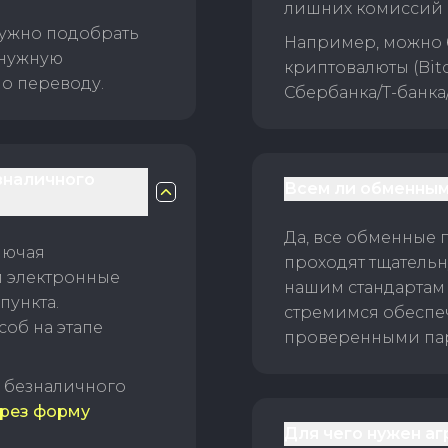
лишних комиссий 
нужно подобрать
Например, можно 
 нужную
криптовалюты (Bitc
о переводу.
Сбербанка/Т-банка
зналичного
Всем ли обменным
Да, все обменные 
лючая
проходят тщательн
и электронные
нашим стандартам
пункта.
стремимся обеспе
об на этапе
проверенными пар
б безналичного
рез форму
Для чего нужен а