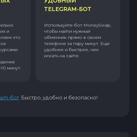
НЫХ
УДОБНЫЙ
TELEGRAM-БОТ
тельно
Используйте бот MoneySwap,
их и
чтобы найти нужный
елаем это
обменник прямо в своем
сок
телефоне за пару минут. Еще
курсами.
удобнее и быстрее, чем
искать на сайте.
ждение
–10 минут.
ram-бот
. Быстро, удобно и безопасно!