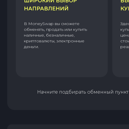
ШИРОКИЙ ВЫБОР
ВЫ
НАПРАВЛЕНИЙ
КУ
В MoneySwap вы сможете
Зде
обменять, продать или купить
куп
наличные, безналичные,
цен
криптовалюты, электронные
сто
деньги.
реа
Начните подбирать обменный пункт 