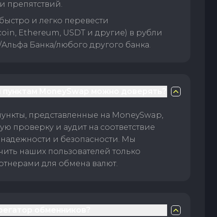
и препятствий.
быстро и легко перевести
oin, Ethereum, USDT и другие) в рубли
/Альфа Банка/любого другого банка.
 пунктам MoneySwap можно доверять?
пункты, представленные на MoneySwap,
ую проверку и аудит на соответствие
 надежности и безопасности. Мы
чить наших пользователей только
тнерами для обмена валют.
грегатор обменников?