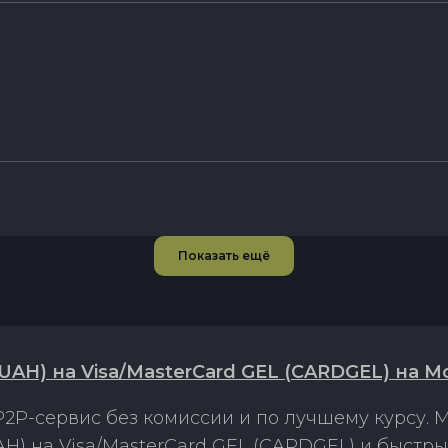
Показать ещё
UAH) на Visa/MasterCard GEL (CARDGEL) на M
2P-сервис без комиссии и по лучшему курсу.
H) на Visa/MasterCard GEL (CARDGEL) и быстр