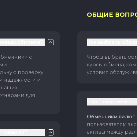
ОБЩИЕ ВОПР
личных обменов?
Как выбрать обме
обменники с
Чтобы выбрать об
ами
курсы обмена, ком
ельную проверку
условия обслужив
ам надежности и
 наших
ртнерами для
Что такое обменн
Обменники валют
пользователям эко
активы между раз
птовалют?