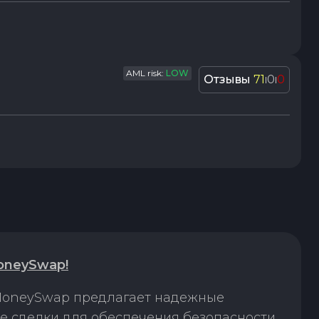
AML risk:
LOW
Отзывы
71
0
0
|
|
oneySwap!
 MoneySwap предлагает надежные
ые сделки для обеспечения безопасности