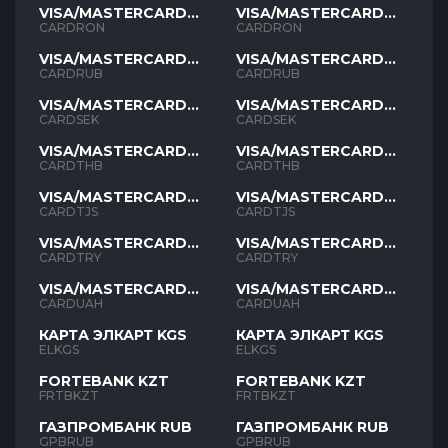
VISA/MASTERCARD
VISA/MASTERCARD
RON
RON
CARDRON
CARDRON
VISA/MASTERCARD
VISA/MASTERCARD
RUB
RUB
CARDRUB
CARDRUB
VISA/MASTERCARD
VISA/MASTERCARD
SEK
SEK
CARDSEK
CARDSEK
VISA/MASTERCARD
VISA/MASTERCARD
THB
THB
CARDTHB
CARDTHB
VISA/MASTERCARD
VISA/MASTERCARD
TJS
TJS
CARDTJS
CARDTJS
VISA/MASTERCARD
VISA/MASTERCARD
TYR
TYR
CARDTRY
CARDTRY
VISA/MASTERCARD
VISA/MASTERCARD
UAH
UAH
CARDUAH
CARDUAH
КАРТА ЭЛКАРТ KGS
КАРТА ЭЛКАРТ KGS
ELKGS
ELKGS
FORTEBANK KZT
FORTEBANK KZT
FRTBKZT
FRTBKZT
ГАЗПРОМБАНК RUB
ГАЗПРОМБАНК RUB
GPBRUB
GPBRUB