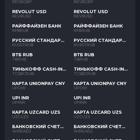
REVBGBP
REVBGBP
REVOLUT USD
REVOLUT USD
REVBUSD
REVBUSD
РАЙФФАЙЗЕН БАНК
РАЙФФАЙЗЕН БАНК
RFBRUB
RFBRUB
РУССКИЙ СТАНДАРТ
РУССКИЙ СТАНДАРТ
RUB
RUB
RUSSTRUB
RUSSTRUB
ВТБ RUB
ВТБ RUB
TBRUB
TBRUB
ТИНЬКОФФ CASH-IN
ТИНЬКОФФ CASH-IN
RUB
RUB
TCSBCRUB
TCSBCRUB
КАРТА UNIONPAY CNY
КАРТА UNIONPAY CNY
UPCNY
UPCNY
UPI INR
UPI INR
UPIINR
UPIINR
КАРТА UZCARD UZS
КАРТА UZCARD UZS
UZCUZS
UZCUZS
БАНКОВСКИЙ СЧЕТ
БАНКОВСКИЙ СЧЕТ
AED
AED
WIREAED
WIREAED