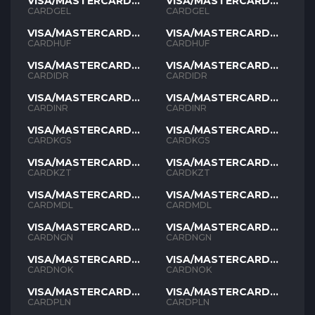
VISA/MASTERCARD
VISA/MASTERCARD
GEL
GEL
CARDGEL
CARDGEL
VISA/MASTERCARD
VISA/MASTERCARD
HUF
HUF
CARDHUF
CARDHUF
VISA/MASTERCARD
VISA/MASTERCARD
IDR
IDR
CARDIDR
CARDIDR
VISA/MASTERCARD
VISA/MASTERCARD
INR
INR
CARDINR
CARDINR
VISA/MASTERCARD
VISA/MASTERCARD
KGS
KGS
CARDKGS
CARDKGS
VISA/MASTERCARD
VISA/MASTERCARD
KZT
KZT
CARDKZT
CARDKZT
VISA/MASTERCARD
VISA/MASTERCARD
MDL
MDL
CARDMDL
CARDMDL
VISA/MASTERCARD
VISA/MASTERCARD
NGN
NGN
CARDNGN
CARDNGN
VISA/MASTERCARD
VISA/MASTERCARD
NOK
NOK
CARDNOK
CARDNOK
VISA/MASTERCARD
VISA/MASTERCARD
PLN
PLN
CARDPLN
CARDPLN