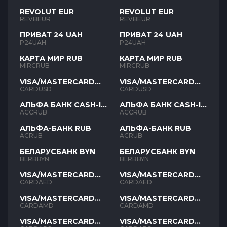
REVOLUT EUR
REVOLUT EUR
REVBEUR
REVBEUR
ПРИВАТ 24 UAH
ПРИВАТ 24 UAH
P24UAH
P24UAH
КАРТА МИР RUB
КАРТА МИР RUB
MIRCRUB
MIRCRUB
VISA/MASTERCARD
VISA/MASTERCARD
USD
USD
CARDUSD
CARDUSD
АЛЬФА БАНК CASH-IN
АЛЬФА БАНК CASH-IN
RUB
RUB
ACCRUB
ACCRUB
АЛЬФА-БАНК RUB
АЛЬФА-БАНК RUB
ACRUB
ACRUB
БЕЛАРУСБАНК BYN
БЕЛАРУСБАНК BYN
BLRBBYN
BLRBBYN
VISA/MASTERCARD
VISA/MASTERCARD
AED
AED
CARDAED
CARDAED
VISA/MASTERCARD
VISA/MASTERCARD
AMD
AMD
CARDAMD
CARDAMD
VISA/MASTERCARD
VISA/MASTERCARD