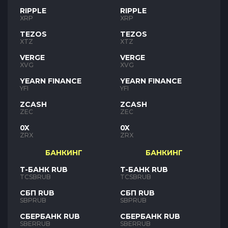
RIPPLE
RIPPLE
XRP
XRP
TEZOS
TEZOS
XTZ
XTZ
VERGE
VERGE
XVG
XVG
YEARN FINANCE
YEARN FINANCE
YFI
YFI
ZCASH
ZCASH
ZEC
ZEC
0X
0X
ZRX
ZRX
БАНКИНГ
БАНКИНГ
Т-БАНК RUB
Т-БАНК RUB
TCSBRUB
TCSBRUB
СБП RUB
СБП RUB
SBPRUB
SBPRUB
СБЕРБАНК RUB
СБЕРБАНК RUB
SBERRUB
SBERRUB