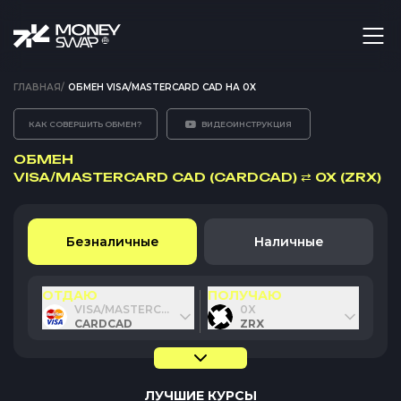
ГЛАВНАЯ
/
ОБМЕН VISA/MASTERCARD CAD НА 0X
КАК СОВЕРШИТЬ ОБМЕН?
ВИДЕОИНСТРУКЦИЯ
ОБМЕН
VISA/MASTERCARD CAD (CARDCAD)
⇄
0X (ZRX)
Безналичные
Наличные
ОТДАЮ
ПОЛУЧАЮ
VISA/MASTERCARD CAD
0X
CARDCAD
ZRX
ЛУЧШИЕ КУРСЫ