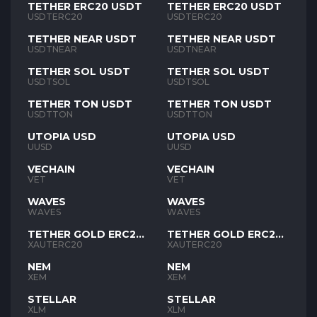
TETHER ERC20 USDT
TETHER ERC20 USDT
USDTERC20
USDTERC20
TETHER NEAR USDT
TETHER NEAR USDT
USDTNEAR
USDTNEAR
TETHER SOL USDT
TETHER SOL USDT
USDTSOL
USDTSOL
TETHER TON USDT
TETHER TON USDT
USDTTON
USDTTON
UTOPIA USD
UTOPIA USD
UUSD
UUSD
VECHAIN
VECHAIN
VET
VET
WAVES
WAVES
WAVES
WAVES
TETHER GOLD ERC20
TETHER GOLD ERC20
XAUT
XAUT
XAUTERC20
XAUTERC20
NEM
NEM
XEM
XEM
STELLAR
STELLAR
XLM
XLM