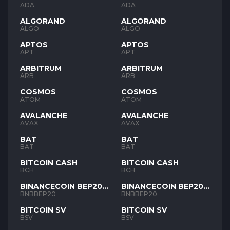
ADA
ADA
ALGORAND
ALGORAND
ALGO
ALGO
APTOS
APTOS
APT
APT
ARBITRUM
ARBITRUM
ARB
ARB
COSMOS
COSMOS
ATOM
ATOM
AVALANCHE
AVALANCHE
AVAX
AVAX
BAT
BAT
BAT
BAT
BITCOIN CASH
BITCOIN CASH
BCH
BCH
BINANCECOIN BEP20
BINANCECOIN BEP20
BNB
BNB
BNBBEP20
BNBBEP20
BITCOIN SV
BITCOIN SV
BSV
BSV