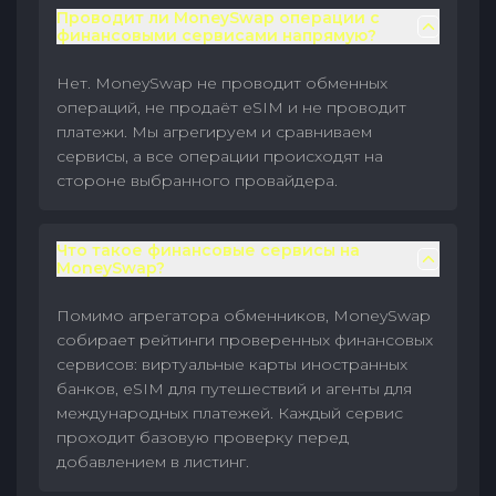
Проводит ли MoneySwap операции с
финансовыми сервисами напрямую?
Нет. MoneySwap не проводит обменных
операций, не продаёт eSIM и не проводит
платежи. Мы агрегируем и сравниваем
сервисы, а все операции происходят на
стороне выбранного провайдера.
Что такое финансовые сервисы на
MoneySwap?
Помимо агрегатора обменников, MoneySwap
собирает рейтинги проверенных финансовых
сервисов: виртуальные карты иностранных
банков, eSIM для путешествий и агенты для
международных платежей. Каждый сервис
проходит базовую проверку перед
добавлением в листинг.