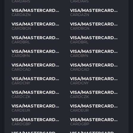
ARS
ARS
CARDARS
CARDARS
VISA/MASTERCARD
VISA/MASTERCARD
AZN
AZN
CARDAZN
CARDAZN
VISA/MASTERCARD
VISA/MASTERCARD
BGN
BGN
CARDBGN
CARDBGN
VISA/MASTERCARD
VISA/MASTERCARD
BRL
BRL
CARDBRL
CARDBRL
VISA/MASTERCARD
VISA/MASTERCARD
BYN
BYN
CARDBYN
CARDBYN
VISA/MASTERCARD
VISA/MASTERCARD
CAD
CAD
CARDCAD
CARDCAD
VISA/MASTERCARD
VISA/MASTERCARD
CNY
CNY
CARDCNY
CARDCNY
VISA/MASTERCARD
VISA/MASTERCARD
CZK
CZK
CARDCZK
CARDCZK
VISA/MASTERCARD
VISA/MASTERCARD
EUR
EUR
CARDEUR
CARDEUR
VISA/MASTERCARD
VISA/MASTERCARD
GBP
GBP
CARDGBP
CARDGBP