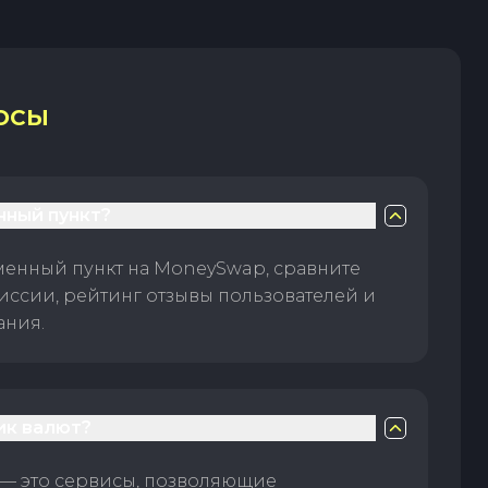
ОСЫ
нный пункт?
менный пункт на MoneySwap, сравните
иссии, рейтинг отзывы пользователей и
ания.
ик валют?
— это сервисы, позволяющие