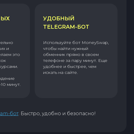
НЫХ
УДОБНЫЙ
TELEGRAM-БОТ
тельно
Используйте бот MoneySwap,
их и
чтобы найти нужный
елаем это
обменник прямо в своем
сок
телефоне за пару минут. Еще
курсами.
удобнее и быстрее, чем
искать на сайте.
ждение
–10 минут.
ram-бот
. Быстро, удобно и безопасно!