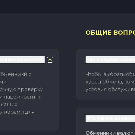
ОБЩИЕ ВОПР
личных обменов?
Как выбрать обме
обменники с
Чтобы выбрать об
ами
курсы обмена, ком
ельную проверку
условия обслужив
ам надежности и
 наших
ртнерами для
Что такое обменн
Обменники валют