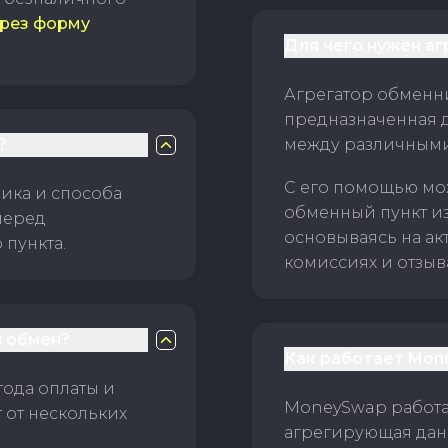
рез форму
Для чего нужен а
Агрегатор обменни
предназначенная 
?
между различным
С его помощью мо
ика и способа
обменный пункт и
перед
основываясь на ак
пункта.
комиссиях и отзыв
 обмен?
Как работает Mon
тода оплаты и
MoneySwap работае
 от нескольких
агрегирующая данн