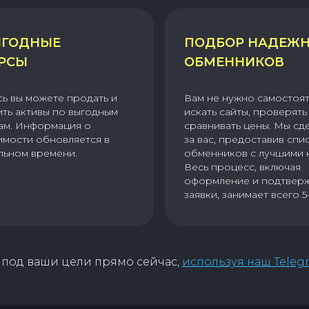
ГОДНЫЕ
ПОДБОР НАДЕЖ
РСЫ
ОБМЕННИКОВ
сь вы можете продать и
Вам не нужно самостоя
ить активы по выгодным
искать сайты, проверять 
ам. Информация о
сравнивать цены. Мы сд
имости обновляется в
за вас, предоставив спи
льном времени.
обменников с лучшими 
Весь процесс, включая
оформление и подтвер
заявки, занимает всего 5
под ваши цели прямо сейчас,
используя наш Teleg