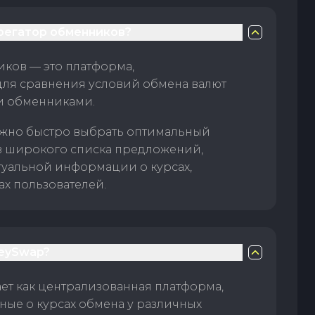
грегатор обменников?
ков — это платформа,
для сравнения условий обмена валют
и обменниками.
жно быстро выбрать оптимальный
з широкого списка предложений,
туальной информации о курсах,
ах пользователей.
eySwap?
т как централизованная платформа,
ые о курсах обмена у различных