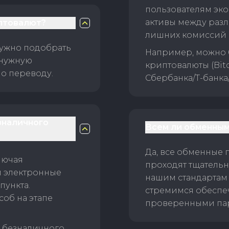
пользователям эко
активы между раз
птовалют?
лишних комиссий 
нужно подобрать
Например, можно 
 нужную
криптовалюты (Bitc
о переводу.
Сбербанка/Т-банка
зналичного
Всем ли обменным
Да, все обменные 
лючая
проходят тщательн
и электронные
нашим стандартам
пункта.
стремимся обеспе
об на этапе
проверенными пар
б безналичного