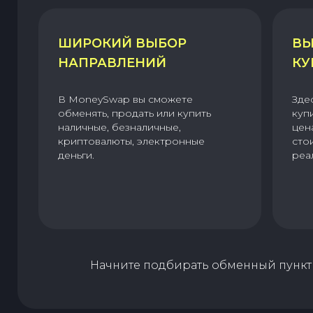
ШИРОКИЙ ВЫБОР
ВЫ
НАПРАВЛЕНИЙ
КУ
В MoneySwap вы сможете
Зде
обменять, продать или купить
куп
наличные, безналичные,
цен
криптовалюты, электронные
сто
деньги.
реа
Начните подбирать обменный пункт 