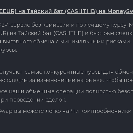
EEUR) на Тайский бат (CASHTHB) на MoneySw
2P-сервис без комиссии и по лучшему курсу.
R) на Тайский бат (CASHTHB) и быстрые сдел
ля выгодного обмена с минимальными рисками
курсы.
олучают самые конкурентные курсы для обмен
но следим за изменениями на рынке, чтобы пр
 все наши обменные операции полностью безо
ри проведении сделок.
Swap вы можете легко найти криптообменники 