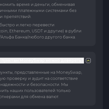
номить время и деньги, обменивая
личными платежными системами без
и препятствий.
быстро и легко перевести
oin, Ethereum, USDT и другие) в рубли
/Альфа Банка/любого другого банка.
 пунктам MoneySwap можно доверять?
пункты, представленные на MoneySwap,
ую проверку и аудит на соответствие
 надежности и безопасности. Мы
чить наших пользователей только
тнерами для обмена валют.