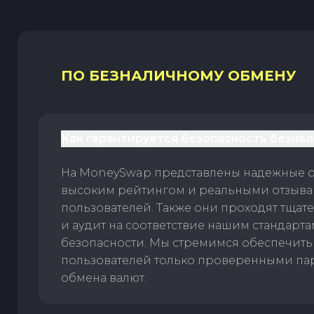
ПО БЕЗНАЛИЧНОМУ ОБМЕНУ
Как гарантируется безопасность безна
На MoneySwap представлены надежные 
высоким рейтингом и реальными отзыв
пользователей. Также они проходят тщат
и аудит на соответствие нашим стандарт
безопасности. Мы стремимся обеспечить
пользователей только проверенными па
обмена валют.