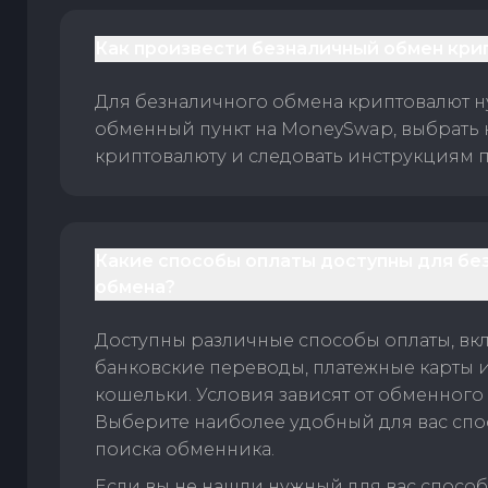
Как произвести безналичный обмен кри
Для безналичного обмена криптовалют 
обменный пункт на MoneySwap, выбрать
криптовалюту и следовать инструкциям п
Какие способы оплаты доступны для бе
обмена?
Доступны различные способы оплаты, вк
банковские переводы, платежные карты 
кошельки. Условия зависят от обменного 
Выберите наиболее удобный для вас спос
поиска обменника.
Если вы не нашли нужный для вас спосо