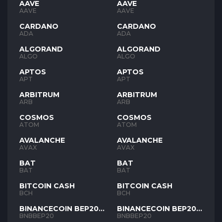
AAVE
AAVE
AAVE
AAVE
CARDANO
CARDANO
ADA
ADA
ALGORAND
ALGORAND
ALGO
ALGO
APTOS
APTOS
APT
APT
ARBITRUM
ARBITRUM
ARB
ARB
COSMOS
COSMOS
ATOM
ATOM
AVALANCHE
AVALANCHE
AVAX
AVAX
BAT
BAT
BAT
BAT
BITCOIN CASH
BITCOIN CASH
BCH
BCH
BINANCECOIN BEP20
BINANCECOIN BEP20
BNB
BNB
BNBBEP20
BNBBEP20