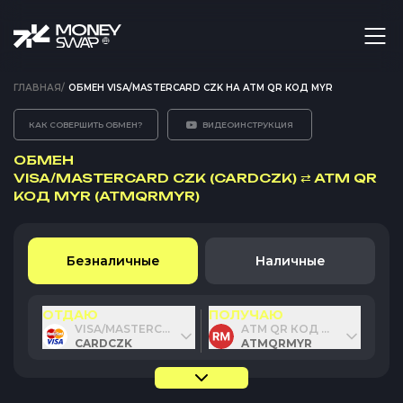
ГЛАВНАЯ
/
ОБМЕН VISA/MASTERCARD CZK НА ATM QR КОД MYR
КАК СОВЕРШИТЬ ОБМЕН?
ВИДЕОИНСТРУКЦИЯ
ОБМЕН
VISA/MASTERCARD CZK (CARDCZK)
⇄
ATM QR
КОД MYR (ATMQRMYR)
Безналичные
Наличные
ОТДАЮ
ПОЛУЧАЮ
VISA/MASTERCARD CZK
ATM QR КОД MYR
CARDCZK
ATMQRMYR