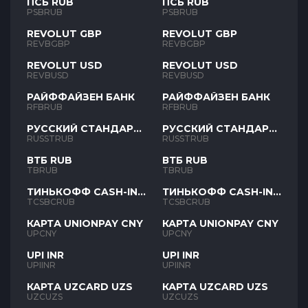
ПСБ RUB
ПСБ RUB
PSBRUB
PSBRUB
REVOLUT GBP
REVOLUT GBP
REVBGBP
REVBGBP
REVOLUT USD
REVOLUT USD
REVBUSD
REVBUSD
РАЙФФАЙЗЕН БАНК
РАЙФФАЙЗЕН БАНК
RFBRUB
RFBRUB
РУССКИЙ СТАНДАРТ
РУССКИЙ СТАНДАРТ
RUB
RUB
RUSSTRUB
RUSSTRUB
ВТБ RUB
ВТБ RUB
TBRUB
TBRUB
ТИНЬКОФФ CASH-IN
ТИНЬКОФФ CASH-IN
RUB
RUB
TCSBCRUB
TCSBCRUB
КАРТА UNIONPAY CNY
КАРТА UNIONPAY CNY
UPCNY
UPCNY
UPI INR
UPI INR
UPIINR
UPIINR
КАРТА UZCARD UZS
КАРТА UZCARD UZS
UZCUZS
UZCUZS