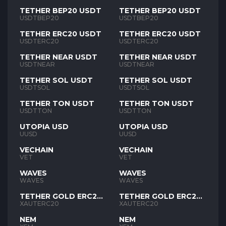
TETHER BEP20 USDT
TETHER BEP20 USDT
USDTBEP20
USDTBEP20
TETHER ERC20 USDT
TETHER ERC20 USDT
USDTERC20
USDTERC20
TETHER NEAR USDT
TETHER NEAR USDT
USDTNEAR
USDTNEAR
TETHER SOL USDT
TETHER SOL USDT
USDTSOL
USDTSOL
TETHER TON USDT
TETHER TON USDT
USDTTON
USDTTON
UTOPIA USD
UTOPIA USD
UUSD
UUSD
VECHAIN
VECHAIN
VET
VET
WAVES
WAVES
WAVES
WAVES
TETHER GOLD ERC20
TETHER GOLD ERC20
XAUT
XAUT
XAUTERC20
XAUTERC20
NEM
NEM