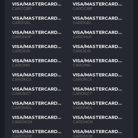
VISA/MASTERCARD
VISA/MASTERCARD
GBP
GBP
CARDGBP
CARDGBP
VISA/MASTERCARD
VISA/MASTERCARD
GEL
GEL
CARDGEL
CARDGEL
VISA/MASTERCARD
VISA/MASTERCARD
HUF
HUF
CARDHUF
CARDHUF
VISA/MASTERCARD
VISA/MASTERCARD
IDR
IDR
CARDIDR
CARDIDR
VISA/MASTERCARD
VISA/MASTERCARD
INR
INR
CARDINR
CARDINR
VISA/MASTERCARD
VISA/MASTERCARD
KGS
KGS
CARDKGS
CARDKGS
VISA/MASTERCARD
VISA/MASTERCARD
KZT
KZT
CARDKZT
CARDKZT
VISA/MASTERCARD
VISA/MASTERCARD
MDL
MDL
CARDMDL
CARDMDL
VISA/MASTERCARD
VISA/MASTERCARD
NGN
NGN
CARDNGN
CARDNGN
VISA/MASTERCARD
VISA/MASTERCARD
NOK
NOK
CARDNOK
CARDNOK