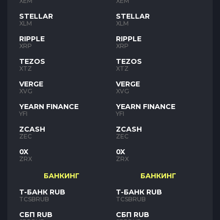
XEM
XEM
STELLAR
STELLAR
XLM
XLM
RIPPLE
RIPPLE
XRP
XRP
TEZOS
TEZOS
XTZ
XTZ
VERGE
VERGE
XVG
XVG
YEARN FINANCE
YEARN FINANCE
YFI
YFI
ZCASH
ZCASH
ZEC
ZEC
0X
0X
ZRX
ZRX
БАНКИНГ
БАНКИНГ
Т-БАНК RUB
Т-БАНК RUB
TCSBRUB
TCSBRUB
СБП RUB
СБП RUB