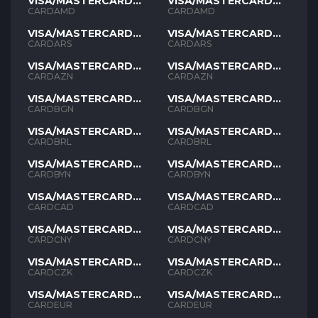
VISA/MASTERCARD
VISA/MASTERCARD
AMD
AMD
CARDAMD
CARDAMD
VISA/MASTERCARD
VISA/MASTERCARD
ARS
ARS
CARDARS
CARDARS
VISA/MASTERCARD
VISA/MASTERCARD
AZN
AZN
CARDAZN
CARDAZN
VISA/MASTERCARD
VISA/MASTERCARD
BGN
BGN
CARDBGN
CARDBGN
VISA/MASTERCARD
VISA/MASTERCARD
BRL
BRL
CARDBRL
CARDBRL
VISA/MASTERCARD
VISA/MASTERCARD
BYN
BYN
CARDBYN
CARDBYN
VISA/MASTERCARD
VISA/MASTERCARD
CAD
CAD
CARDCAD
CARDCAD
VISA/MASTERCARD
VISA/MASTERCARD
CNY
CNY
CARDCNY
CARDCNY
VISA/MASTERCARD
VISA/MASTERCARD
CZK
CZK
CARDCZK
CARDCZK
VISA/MASTERCARD
VISA/MASTERCARD
EUR
EUR
CARDEUR
CARDEUR