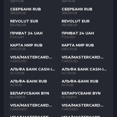
SBPRUB
SBPRUB
СБЕРБАНК RUB
СБЕРБАНК RUB
SBERRUB
SBERRUB
REVOLUT EUR
REVOLUT EUR
REVBEUR
REVBEUR
ПРИВАТ 24 UAH
ПРИВАТ 24 UAH
P24UAH
P24UAH
КАРТА МИР RUB
КАРТА МИР RUB
MIRCRUB
MIRCRUB
VISA/MASTERCARD
VISA/MASTERCARD
USD
USD
CARDUSD
CARDUSD
АЛЬФА БАНК CASH-IN
АЛЬФА БАНК CASH-IN
RUB
RUB
ACCRUB
ACCRUB
АЛЬФА-БАНК RUB
АЛЬФА-БАНК RUB
ACRUB
ACRUB
БЕЛАРУСБАНК BYN
БЕЛАРУСБАНК BYN
BLRBBYN
BLRBBYN
VISA/MASTERCARD
VISA/MASTERCARD
AED
AED
CARDAED
CARDAED