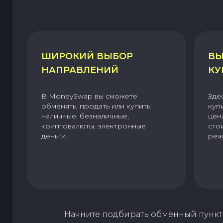
ШИРОКИЙ ВЫБОР
ВЫ
НАПРАВЛЕНИЙ
КУ
В MoneySwap вы сможете
Зде
обменять, продать или купить
куп
наличные, безналичные,
цен
криптовалюты, электронные
сто
деньги.
реа
Начните подбирать обменный пункт 