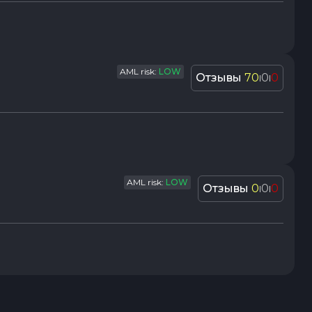
AML risk:
LOW
Отзывы
70
0
0
|
|
AML risk:
LOW
Отзывы
0
0
0
|
|