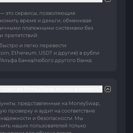
— это сервисы, позволяющие
номить время и деньги, обменивая
личными платежными системами без
и препятствий.
быстро и легко перевести
oin, Ethereum, USDT и другие) в рубли
/Альфа Банка/любого другого банка.
 пунктам MoneySwap можно доверять?
пункты, представленные на MoneySwap,
ую проверку и аудит на соответствие
 надежности и безопасности. Мы
чить наших пользователей только