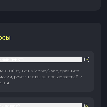
ОСЫ
нный пункт?
менный пункт на MoneySwap, сравните
иссии, рейтинг отзывы пользователей и
ания.
ик валют?