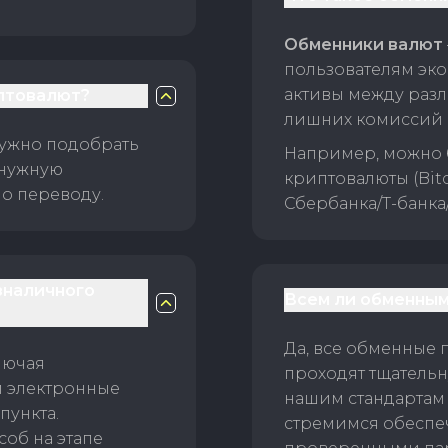
Обменники валют
пользователям эко
активы между раз
птовалют?
лишних комиссий 
нужно подобрать
Например, можно 
 нужную
криптовалюты (Bitc
о переводу.
Сбербанка/Т-банка
зналичного
Всем ли обменным
Да, все обменные 
лючая
проходят тщательн
и электронные
нашим стандартам
пункта.
стремимся обеспе
об на этапе