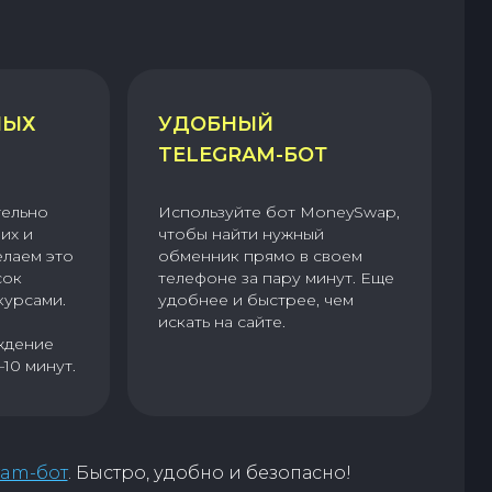
НЫХ
УДОБНЫЙ
TELEGRAM-БОТ
тельно
Используйте бот MoneySwap,
их и
чтобы найти нужный
елаем это
обменник прямо в своем
сок
телефоне за пару минут. Еще
курсами.
удобнее и быстрее, чем
искать на сайте.
ждение
–10 минут.
ram-бот
. Быстро, удобно и безопасно!