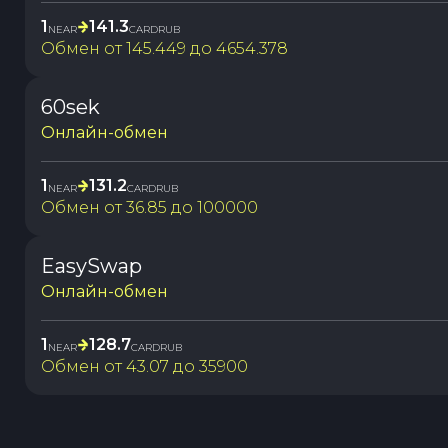
1
141.3
NEAR
CARDRUB
Обмен от
145.449
до
4654.378
60sek
Онлайн-обмен
1
131.2
NEAR
CARDRUB
Обмен от
36.85
до
100000
EasySwap
Онлайн-обмен
1
128.7
NEAR
CARDRUB
Обмен от
43.07
до
35900