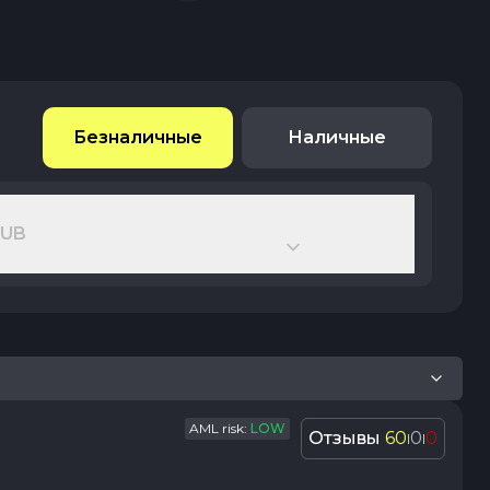
Безналичные
Наличные
RUB
AML risk:
LOW
Отзывы
60
0
0
|
|