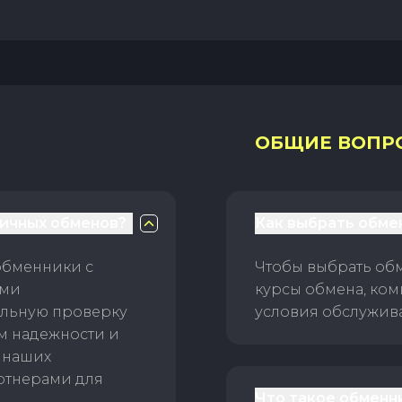
ОБЩИЕ ВОПР
личных обменов?
Как выбрать обме
обменники с
Чтобы выбрать об
ами
курсы обмена, ком
ельную проверку
условия обслужив
ам надежности и
 наших
ртнерами для
Что такое обменн